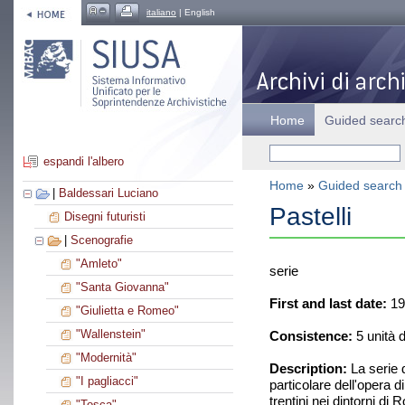
italiano
| English
Home
Guided searc
espandi l'albero
Home
»
Guided search
|
Baldessari Luciano
Pastelli
Disegni futuristi
|
Scenografie
"Amleto"
serie
"Santa Giovanna"
First and last date:
19
"Giulietta e Romeo"
"Wallenstein"
Consistence:
5 unità 
"Modernità"
Description:
La serie d
"I pagliacci"
particolare dell'opera 
trentini nei dintorni di
"Tosca"