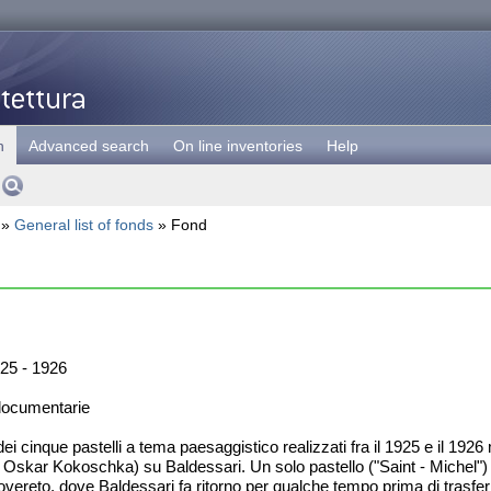
h
Advanced search
On line inventories
Help
»
General list of fonds
» Fond
25 - 1926
documentarie
ei cinque pastelli a tema paesaggistico realizzati fra il 1925 e il 1926 
di Oskar Kokoschka) su Baldessari. Un solo pastello ("Saint - Michel") 
 Rovereto, dove Baldessari fa ritorno per qualche tempo prima di trasfer