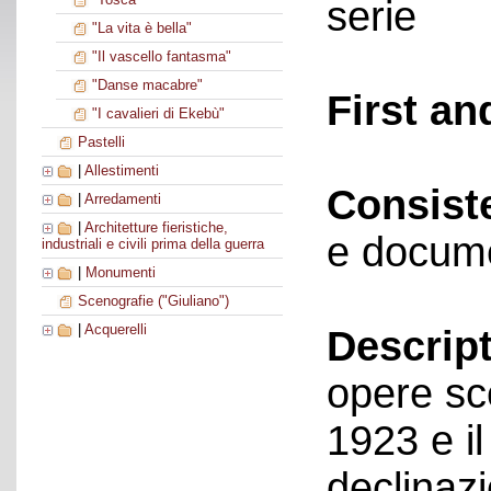
serie
"La vita è bella"
"Il vascello fantasma"
"Danse macabre"
First an
"I cavalieri di Ekebù"
Pastelli
|
Allestimenti
Consist
|
Arredamenti
|
Architetture fieristiche,
e docume
industriali e civili prima della guerra
|
Monumenti
Scenografie ("Giuliano")
|
Acquerelli
Descript
opere sce
1923 e il
declinazi