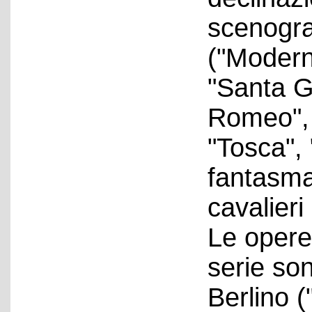
scenogra
("Moderni
"Santa G
Romeo", "
"Tosca", 
fantasma
cavalieri
Le opere
serie son
Berlino 