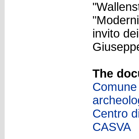
"Wallenst
"Modernit
invito de
Giuseppe
The doc
Comune d
archeolog
Centro di 
CASVA