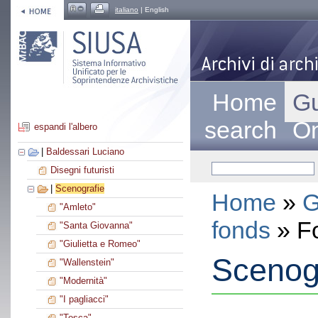
italiano
| English
Home
Gu
search
On
espandi l'albero
|
Baldessari Luciano
Disegni futuristi
|
Scenografie
Home
»
G
"Amleto"
fonds
» F
"Santa Giovanna"
"Giulietta e Romeo"
Scenog
"Wallenstein"
"Modernità"
"I pagliacci"
"Tosca"