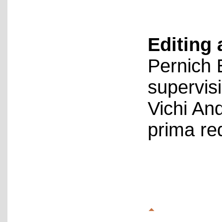
Editing 
Pernich 
supervis
Vichi An
prima re