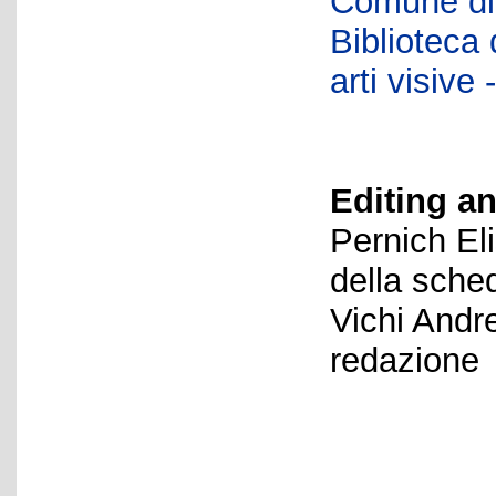
Comune di 
Biblioteca d
arti visiv
Editing an
Pernich El
della sche
Vichi Andr
redazione