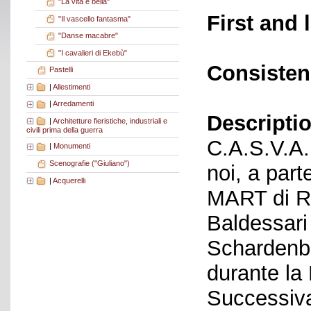
"La vita è bella"
First and 
"Il vascello fantasma"
"Danse macabre"
"I cavalieri di Ekebù"
Consisten
Pastelli
|
Allestimenti
|
Arredamenti
Descriptio
|
Architetture fieristiche, industriali e
civili prima della guerra
C.A.S.V.A. 
|
Monumenti
Scenografie ("Giuliano")
noi, a part
|
Acquerelli
MART di Ro
Baldessari
Schardenbe
durante la
Successiva