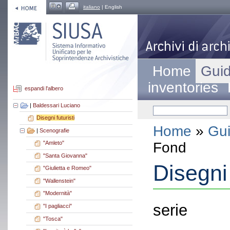
italiano
| English
Home
Guid
inventories
espandi l'albero
|
Baldessari Luciano
Disegni futuristi
Home
»
Gui
|
Scenografie
Fond
"Amleto"
"Santa Giovanna"
Disegni 
"Giulietta e Romeo"
"Wallenstein"
"Modernità"
serie
"I pagliacci"
"Tosca"