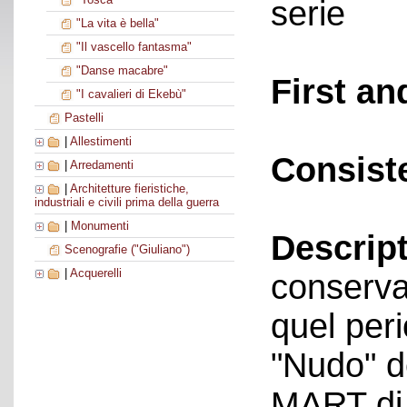
serie
"La vita è bella"
"Il vascello fantasma"
"Danse macabre"
First an
"I cavalieri di Ekebù"
Pastelli
|
Allestimenti
Consist
|
Arredamenti
|
Architetture fieristiche,
industriali e civili prima della guerra
|
Monumenti
Descript
Scenografie ("Giuliano")
|
Acquerelli
conservat
quel peri
"Nudo" d
MART di 