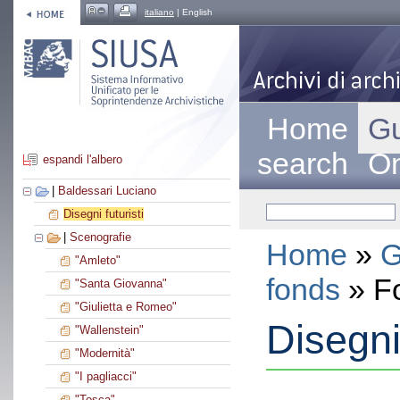
italiano
| English
Home
Gu
search
On
espandi l'albero
|
Baldessari Luciano
Disegni futuristi
|
Scenografie
Home
»
G
"Amleto"
fonds
» F
"Santa Giovanna"
"Giulietta e Romeo"
Disegni 
"Wallenstein"
"Modernità"
"I pagliacci"
"Tosca"