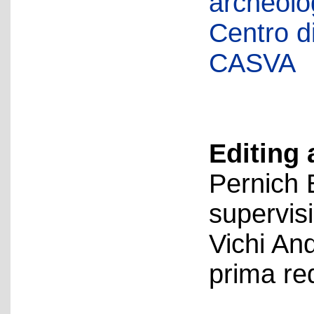
archeolog
Centro di 
CASVA
Editing 
Pernich 
supervis
Vichi An
prima re