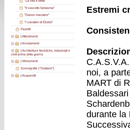
"La vita è bella"
Estremi c
"Il vascello fantasma"
"Danse macabre"
"I cavalieri di Ekebù"
Consisten
Pastelli
|
Allestimenti
|
Arredamenti
Descrizio
|
Architetture fieristiche, industriali e
civili prima della guerra
C.A.S.V.A. 
|
Monumenti
Scenografie ("Giuliano")
noi, a part
|
Acquerelli
MART di Ro
Baldessari
Schardenbe
durante la
Successiva