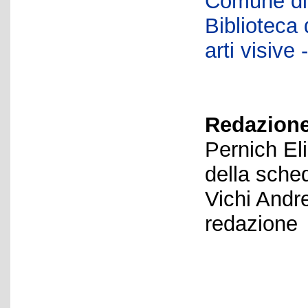
Comune di 
Biblioteca d
arti visiv
Redazione
Pernich El
della sche
Vichi Andr
redazione