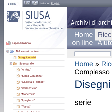
italiano |
English
Home
Rice
on line
Aiut
espandi l'albero
|
Baldessari Luciano
Disegni futuristi
Home
»
Ric
|
Scenografie
Complesso a
"Amleto"
"Santa Giovanna"
Disegni 
"Giulietta e Romeo"
"Wallenstein"
"Modernità"
serie
"I pagliacci"
"Tosca"