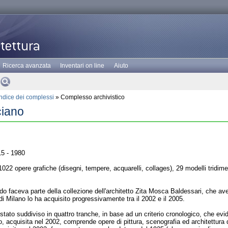
Ricerca avanzata
Inventari on line
Aiuto
Indice dei complessi
» Complesso archivistico
ciano
5 - 1980
022 opere grafiche (disegni, tempere, acquarelli, collages), 29 modelli tridimens
do faceva parte della collezione dell'architetto Zita Mosca Baldessari, che ave
i Milano lo ha acquisito progressivamente tra il 2002 e il 2005.
stato suddiviso in quattro tranche, in base ad un criterio cronologico, che evide
, acquisita nel 2002, comprende opere di pittura, scenografia ed architettura d'