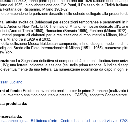
isita nel 2003, fanno parte opere che datano dal 1925 (alcune serie di acquerelli 
lano del 1935, in collaborazione con Giò Ponti, il Palazzo della Civiltà Italian
la Fontana del Risparmio, Milano 1961-62.
e corrispondono le partizioni descritte nelle schede collegate alla presente de
 l'attività svolta da Baldessari per esposizioni temporanee e permanenti in Ita
da E.Arden di New York, la IX Triennale di Milano, le mostre dedicate all'arte e
tini (Arco di Trento 1958), Romanino (Brescia 1965), Fontana (Milano 1972).
cumenti progettuali elaborati per la realizzazione di monumenti a Milano, New 
e a Milano tra il 1929 e il 1932.
 della collezione Mosca-Baldessari comprende, infine, disegni, modelli tridimensi
Padiglioni Breda alla Fiera Internazionale di Milano (1951 - 1955), numerose pit
New York.
razione:
La Segnatura definitiva si compone di 4 elementi: l'indicazione univ
I, IV); una lettera indicante la sezione (es. nella prima tranche: A indica diseg
o eventualmente da una lettera. La numerazione ricomincia da capo in ogni se
essari Luciano
rni al fondo:
Esiste un inventario analitico per le prime 2 tranche (realizzato 
un inventario analitico consultabile presso il CASVA, soggetto Conservatore d
ta prodotta da:
nservata da:
ca archeologica - Biblioteca d'arte - Centro di alti studi sulle arti visive - CA