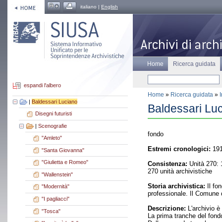
italiano |
English
Home
Ricerca guidata
espandi l'albero
Home
»
Ricerca guidata
»
|
Baldessari Luciano
Baldessari Lu
Disegni futuristi
|
Scenografie
fondo
"Amleto"
Estremi cronologici:
191
"Santa Giovanna"
"Giulietta e Romeo"
Consistenza:
Unità 270: 1
270 unità archivistiche
"Wallenstein"
Storia archivistica:
Il fon
"Modernità"
professionale. Il Comune d
"I pagliacci"
Descrizione:
L'archivio è 
"Tosca"
La prima tranche del fondo