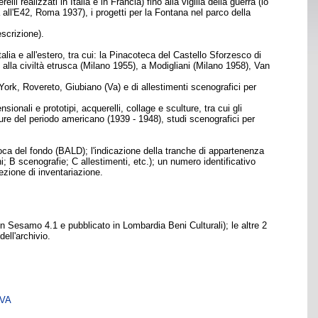
realizzati in Italia e in Francia) fino alla vigilia della guerra (lo
a all'E42, Roma 1937), i progetti per la Fontana nel parco della
scrizione).
lia e all'estero, tra cui: la Pinacoteca del Castello Sforzesco di
 alla civiltà etrusca (Milano 1955), a Modigliani (Milano 1958), Van
York, Rovereto, Giubiano (Va) e di allestimenti scenografici per
onali e prototipi, acquerelli, collage e sculture, tra cui gli
ture del periodo americano (1939 - 1948), studi scenografici per
oca del fondo (BALD); l'indicazione della tranche di appartenenza
ni; B scenografie; C allestimenti, etc.); un numero identificativo
zione di inventariazione.
in Sesamo 4.1 e pubblicato in Lombardia Beni Culturali); le altre 2
ell'archivio.
SVA