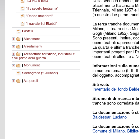
Della seconda tranche, acqu
"La vita è bella"
Stabilimento Italcima a Mi
"Il vascello fantasma"
Triennale, Milano 1957 e 
(a queste due prime tranch
"Danse macabre"
"I cavalieri di Ekebù"
La terza tranche documenta
Milano, il Teatro della Mo
Pastelli
Gogh (Milano 1952), Segan
Sono presenti, inoltre, do
|
Allestimenti
opere teatrali rappresentat
|
Arredamenti
La quarta e ultima tranche
importanti progetti per i 
|
Architetture fieristiche, industriali e
opere teatrali allestite a 
civili prima della guerra
|
Monumenti
Informazioni sulla nume
in numero romano (I, II, II
Scenografie ("Giuliano")
dell'oggetto, accompagnat
|
Acquerelli
Siti web:
Inventario del fondo Bald
Strumenti di ricerca inte
tranche sono corredate da 
La documentazione è sta
Baldessari Luciano
La documentazione è co
Comune di Milano. Bibliote