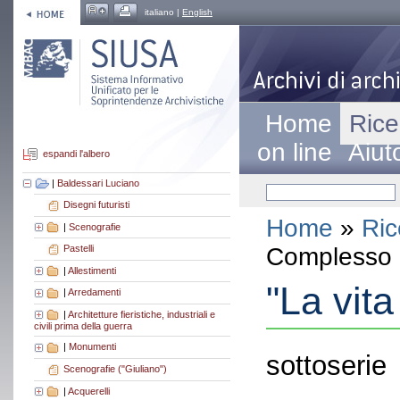
italiano |
English
Home
Rice
on line
Aiut
espandi l'albero
|
Baldessari Luciano
Disegni futuristi
Home
»
Ric
|
Scenografie
Complesso a
Pastelli
|
Allestimenti
"La vita
|
Arredamenti
|
Architetture fieristiche, industriali e
civili prima della guerra
|
Monumenti
sottoserie
Scenografie ("Giuliano")
|
Acquerelli