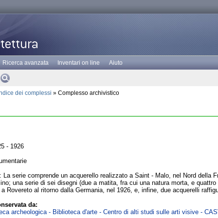
Ricerca avanzata
Inventari on line
Aiuto
Indice dei complessi
» Complesso archivistico
5 - 1926
umentarie
 La serie comprende un acquerello realizzato a Saint - Malo, nel Nord della Fr
no; una serie di sei disegni (due a matita, fra cui una natura morta, e quattro ad
ti a Rovereto al ritorno dalla Germania, nel 1926, e, infine, due acquerelli raf
nservata da:
ca archeologica - Biblioteca d'arte - Centro di alti studi sulle arti visive - CA