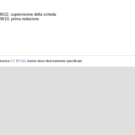
06/22, supervisione della scheda
09/10, prima redazione
licenza
CC BY-SA
, tranne dove diversamente specificato