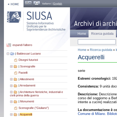
italiano |
English
Home
Ricerca guidata
espandi l'albero
Home
»
Ricerca guidata
»
|
Baldessari Luciano
Acquerelli
Disegni futuristi
|
Scenografie
serie
Pastelli
Estremi cronologici:
192
|
Allestimenti
|
Arredamenti
Consistenza:
9 unità doc
|
Architetture fieristiche, industriali e
Descrizione:
Descrizione:
civili prima della guerra
corso del soggiorno a Berli
|
Monumenti
intente a cucire) realizza
Scenografie ("Giuliano")
La documentazione è co
Comune di Milano. Bibliote
|
Acquerelli