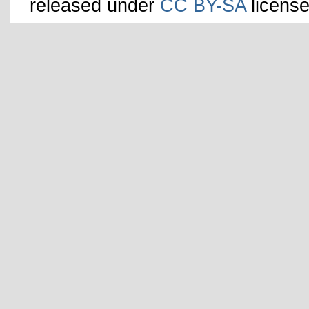
released under
CC BY-SA
license