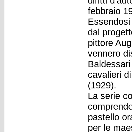
diritti d'a
febbraio 1
Essendosi B
dal progett
pittore Aug
vennero di
Baldessari
cavalieri 
(1929).
La serie c
comprende 
pastello o
per le mae