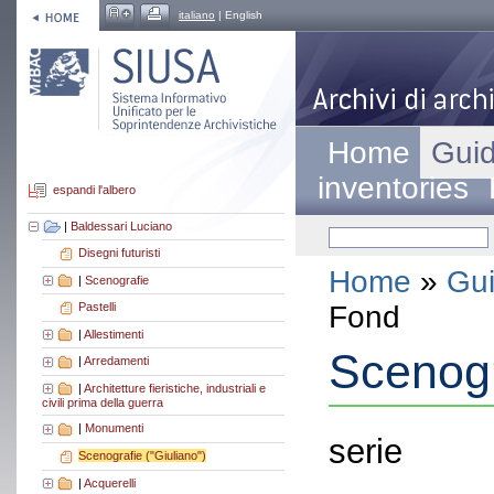
italiano
| English
Home
Guid
inventories
espandi l'albero
|
Baldessari Luciano
Disegni futuristi
Home
»
Gui
|
Scenografie
Fond
Pastelli
|
Allestimenti
Scenogr
|
Arredamenti
|
Architetture fieristiche, industriali e
civili prima della guerra
|
Monumenti
serie
Scenografie ("Giuliano")
|
Acquerelli