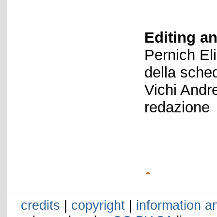
Editing an
Pernich El
della sche
Vichi Andr
redazione
credits
|
copyright
|
information a