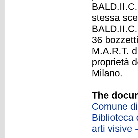
BALD.II.C.
stessa scen
BALD.II.C.
36 bozzetti
M.A.R.T. d
proprietà d
Milano.
The docum
Comune di 
Biblioteca d
arti visiv