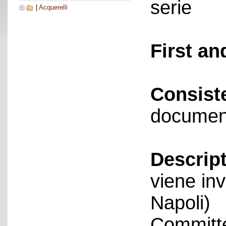
serie
|
Acquerelli
First an
Consist
documen
Descript
viene in
Napoli)
Committe