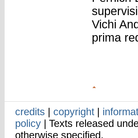
supervis
Vichi An
prima re
credits
|
copyright
|
informa
policy
| Texts released und
otherwise specified.