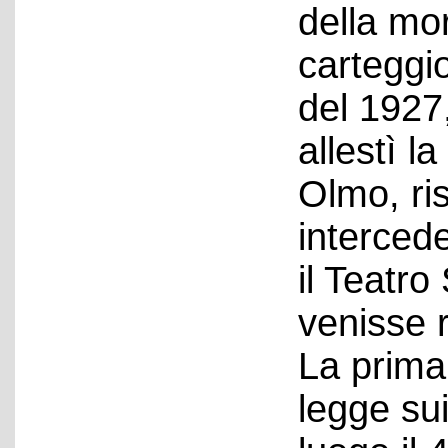
della mor
carteggi
del 1927,
allestì l
Olmo, ri
interced
il Teatro
venisse r
La prima
legge sui