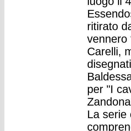
luogo il 
Essendos
ritirato 
vennero 
Carelli,
disegnat
Baldessa
per "I ca
Zandonai
La serie
comprend