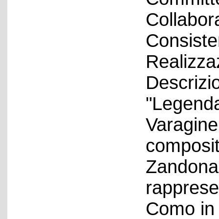
Collabora
Consiste
Realizza
Descrizio
"Legenda
Varagine,
composit
Zandonai
rappresen
Como in 