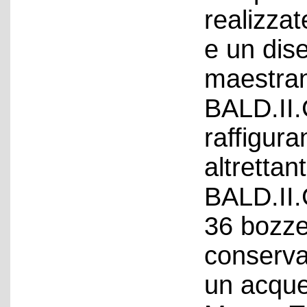
realizzat
e un dis
maestran
BALD.II.
raffigura
altrettan
BALD.II.
36 bozze
conserva
un acquer