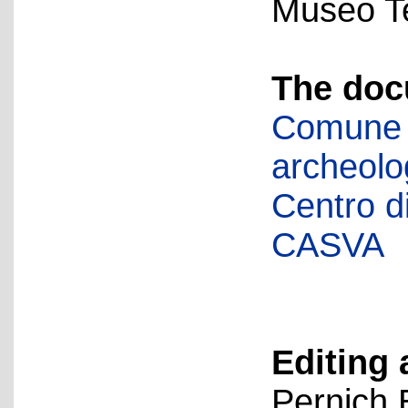
Museo Te
The doc
Comune d
archeolog
Centro di 
CASVA
Editing 
Pernich 