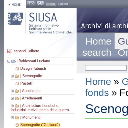
italiano
| English
Home
Gu
search
On
espandi l'albero
|
Baldessari Luciano
Disegni futuristi
|
Scenografie
Home
»
G
Pastelli
fonds
» F
|
Allestimenti
|
Arredamenti
Scenogr
|
Architetture fieristiche,
industriali e civili prima della guerra
|
Monumenti
Scenografie ("Giuliano")