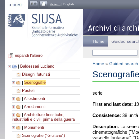
italiano
| English
Home
Guided searc
espandi l'albero
Home
»
Guided search
|
Baldessari Luciano
Scenografi
Disegni futuristi
|
Scenografie
Pastelli
serie
|
Allestimenti
First and last date:
19
|
Arredamenti
|
Architetture fieristiche,
Consistence:
38 unità
industriali e civili prima della guerra
Description:
La serie c
|
Monumenti
cinematografiche ("Moder
Scenografie ("Giuliano")
vascello fantasma", "Da