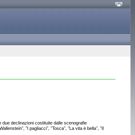
 due declinazioni costituite dalle scenografie
enstein", "I pagliacci", "Tosca", "La vita è bella", "Il