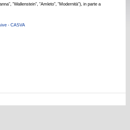
nna", "Wallenstein", "Amleto", "Modernità"), in parte a
visive - CASVA