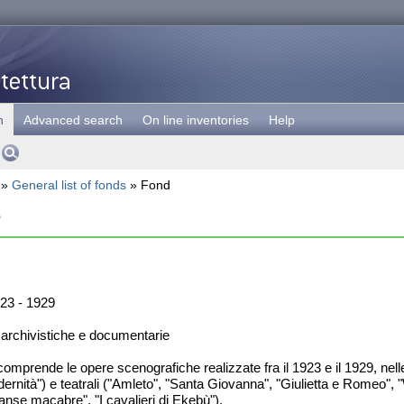
h
Advanced search
On line inventories
Help
»
General list of fonds
» Fond
e
23 - 1929
 archivistiche e documentarie
omprende le opere scenografiche realizzate fra il 1923 e il 1929, nelle
nità") e teatrali ("Amleto", "Santa Giovanna", "Giulietta e Romeo", "Wall
nse macabre", "I cavalieri di Ekebù").