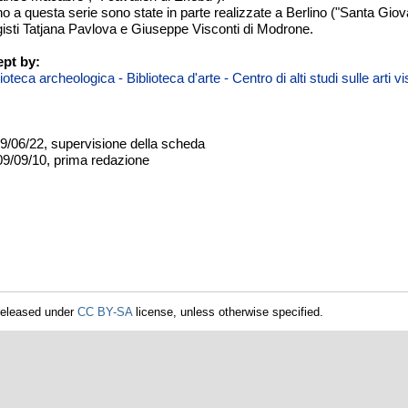
o a questa serie sono state in parte realizzate a Berlino ("Santa Giova
egisti Tatjana Pavlova e Giuseppe Visconti di Modrone.
pt by:
teca archeologica - Biblioteca d'arte - Centro di alti studi sulle arti 
09/06/22, supervisione della scheda
09/09/10, prima redazione
released under
CC BY-SA
license, unless otherwise specified.