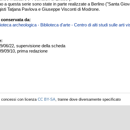
o a questa serie sono state in parte realizzate a Berlino ("Santa Giova
egisti Tatjana Pavlova e Giuseppe Visconti di Modrone.
 conservata da:
teca archeologica - Biblioteca d'arte - Centro di alti studi sulle arti 
e:
09/06/22, supervisione della scheda
09/09/10, prima redazione
i concessi con licenza
CC BY-SA
, tranne dove diversamente specificato