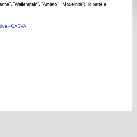
nna", "Wallenstein", "Amleto", "Modernità"), in parte a
visive - CASVA