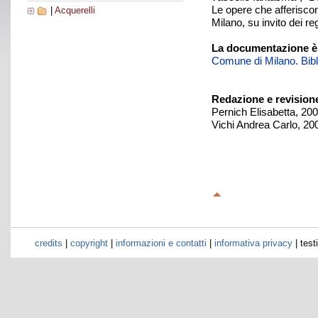
Le opere che afferiscon
|
Acquerelli
Milano, su invito dei r
La documentazione è
Comune di Milano. Biblio
Redazione e revision
Pernich Elisabetta, 20
Vichi Andrea Carlo, 20
credits
|
copyright
|
informazioni e contatti
|
informativa privacy
| test