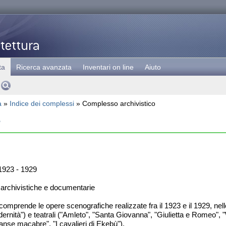
ta
Ricerca avanzata
Inventari on line
Aiuto
a
»
Indice dei complessi
» Complesso archivistico
e
923 - 1929
 archivistiche e documentarie
comprende le opere scenografiche realizzate fra il 1923 e il 1929, nell
nità") e teatrali ("Amleto", "Santa Giovanna", "Giulietta e Romeo", "Wall
nse macabre", "I cavalieri di Ekebù").