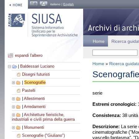
italiano |
English
Home
Ricerca guida
espandi l'albero
Home
»
Ricerca guidat
|
Baldessari Luciano
Scenografi
Disegni futuristi
|
Scenografie
Pastelli
serie
|
Allestimenti
Estremi cronologici:
1
|
Arredamenti
|
Architetture fieristiche,
Consistenza:
38 unità
industriali e civili prima della guerra
Descrizione:
La serie 
|
Monumenti
cinematografiche ("Moder
Scenografie ("Giuliano")
vascello fantasma", "Da