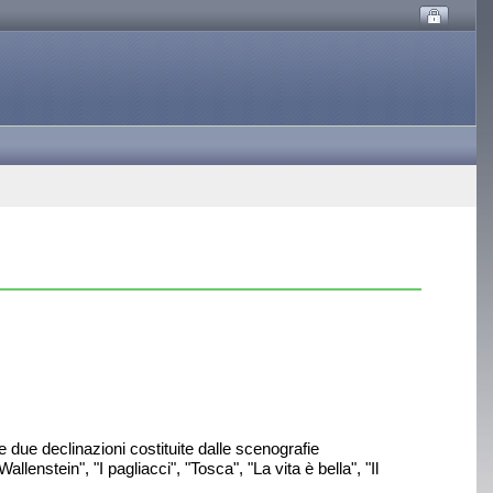
e due declinazioni costituite dalle scenografie
enstein", "I pagliacci", "Tosca", "La vita è bella", "Il