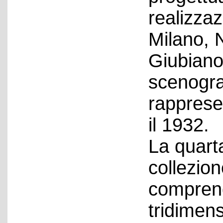
realizza
Milano, 
Giubiano 
scenograf
rappresen
il 1932.
La quarta
collezio
comprend
tridimens