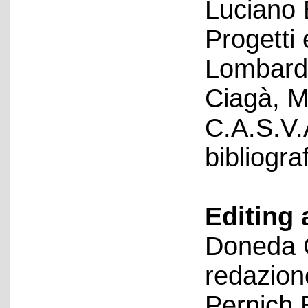
Luciano 
Progetti 
Lombardi
Ciagà, M
C.A.S.V.
bibliograf
Editing 
Doneda C
redazion
Pernich 