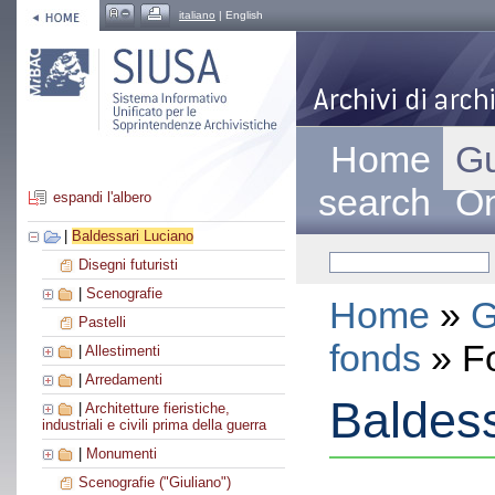
italiano
| English
Home
Gu
search
On
espandi l'albero
|
Baldessari Luciano
Disegni futuristi
|
Scenografie
Home
»
G
Pastelli
fonds
» F
|
Allestimenti
|
Arredamenti
Baldess
|
Architetture fieristiche,
industriali e civili prima della guerra
|
Monumenti
Scenografie ("Giuliano")