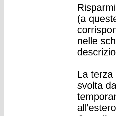
Risparmi
(a quest
corrispon
nelle sc
descrizio
La terza 
svolta d
temporan
all'ester