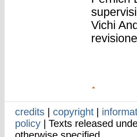
supervis
Vichi An
revision
credits
|
copyright
|
informa
policy
| Texts released und
otherwise specified.