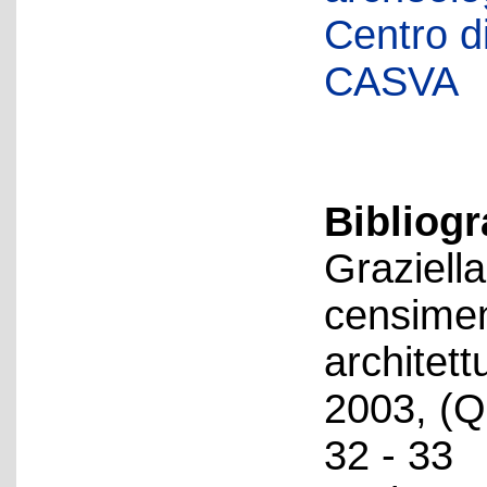
Centro di 
CASVA
Bibliog
Graziella
censiment
architet
2003, (Q
32 - 33