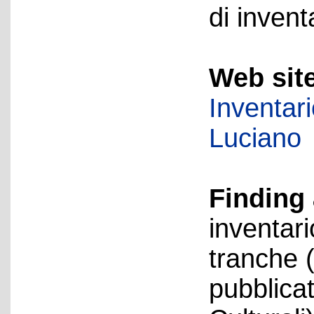
di invent
Web sit
Inventar
Luciano
Finding 
inventari
tranche 
pubblica