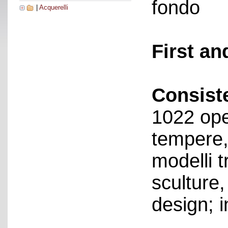
fondo
|
Acquerelli
First an
Consist
1022 ope
tempere, 
modelli t
sculture,
design; i