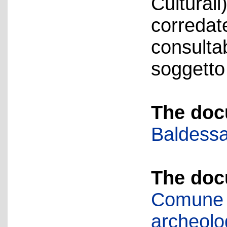
Culturali
corredate
consulta
soggetto
The doc
Baldessa
The doc
Comune d
archeolog