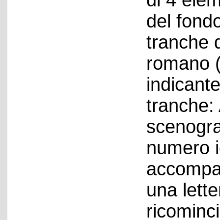
di 4 elem
del fondo
tranche 
romano (I,
indicante
tranche: 
scenograf
numero id
accompa
una lett
ricominc