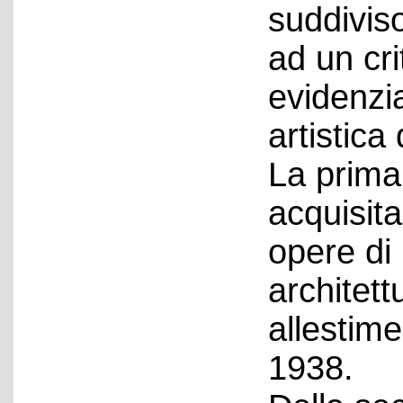
suddiviso
ad un cri
evidenzi
artistica 
La prima
acquisit
opere di 
architett
allestime
1938.