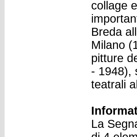
collage e
important
Breda all
Milano (
pitture 
- 1948), 
teatrali 
Informa
La Segna