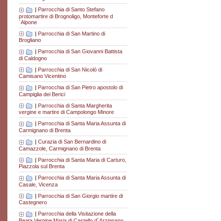
|
Parrocchia di Santo Stefano
protomartire di Brognoligo, Monteforte d
´Alpone
|
Parrocchia di San Martino di
Brogliano
|
Parrocchia di San Giovanni Battista
di Caldogno
|
Parrocchia di San Nicolò di
Camisano Vicentino
|
Parrocchia di San Pietro apostolo di
Campiglia dei Berici
|
Parrocchia di Santa Margherita
vergine e martire di Campolongo Minore
|
Parrocchia di Santa Maria Assunta di
Carmignano di Brenta
|
Curazia di San Bernardino di
Camazzole, Carmignano di Brenta
|
Parrocchia di Santa Maria di Carturo,
Piazzola sul Brenta
|
Parrocchia di Santa Maria Assunta di
Casale, Vicenza
|
Parrocchia di San Giorgio martire di
Castegnero
|
Parrocchia della Visitazione della
Beata Vergine Maria di Castello d´Arzignano,