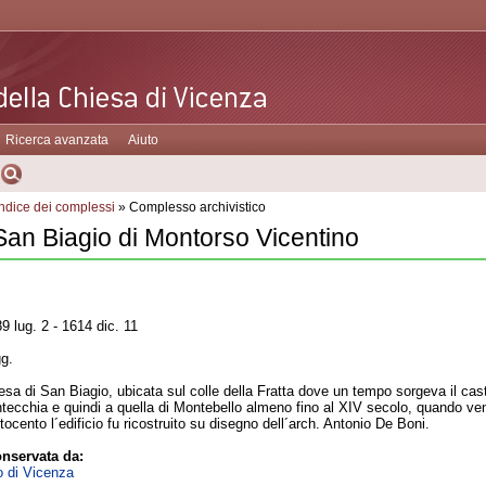
Ricerca avanzata
Aiuto
Indice dei complessi
» Complesso archivistico
San Biagio di Montorso Vicentino
9 lug. 2 - 1614 dic. 11
gg.
esa di San Biagio, ubicata sul colle della Fratta dove un tempo sorgeva il cast
tecchia e quindi a quella di Montebello almeno fino al XIV secolo, quando venne
tocento l´edificio fu ricostruito su disegno dell´arch. Antonio De Boni.
nservata da:
o di Vicenza