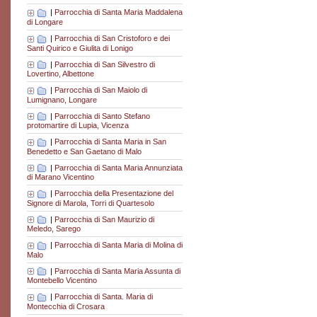
|
Parrocchia di Santa Maria Maddalena
di Longare
|
Parrocchia di San Cristoforo e dei
Santi Quirico e Giulita di Lonigo
|
Parrocchia di San Silvestro di
Lovertino, Albettone
|
Parrocchia di San Maiolo di
Lumignano, Longare
|
Parrocchia di Santo Stefano
protomartire di Lupia, Vicenza
|
Parrocchia di Santa Maria in San
Benedetto e San Gaetano di Malo
|
Parrocchia di Santa Maria Annunziata
di Marano Vicentino
|
Parrocchia della Presentazione del
Signore di Marola, Torri di Quartesolo
|
Parrocchia di San Maurizio di
Meledo, Sarego
|
Parrocchia di Santa Maria di Molina di
Malo
|
Parrocchia di Santa Maria Assunta di
Montebello Vicentino
|
Parrocchia di Santa. Maria di
Montecchia di Crosara