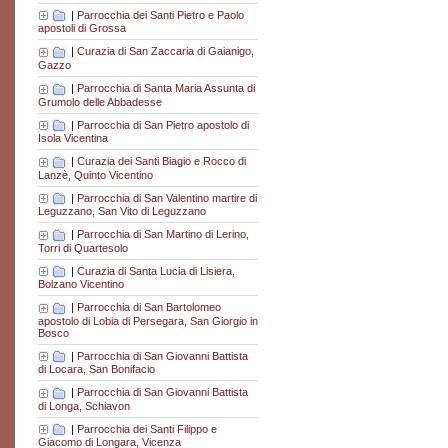
|
Parrocchia dei Santi Pietro e Paolo
apostoli di Grossa
|
Curazia di San Zaccaria di Gaianigo,
Gazzo
|
Parrocchia di Santa Maria Assunta di
Grumolo delle Abbadesse
|
Parrocchia di San Pietro apostolo di
Isola Vicentina
|
Curazia dei Santi Biagio e Rocco di
Lanzè, Quinto Vicentino
|
Parrocchia di San Valentino martire di
Leguzzano, San Vito di Leguzzano
|
Parrocchia di San Martino di Lerino,
Torri di Quartesolo
|
Curazia di Santa Lucia di Lisiera,
Bolzano Vicentino
|
Parrocchia di San Bartolomeo
apostolo di Lobia di Persegara, San Giorgio in
Bosco
|
Parrocchia di San Giovanni Battista
di Locara, San Bonifacio
|
Parrocchia di San Giovanni Battista
di Longa, Schiavon
|
Parrocchia dei Santi Filippo e
Giacomo di Longara, Vicenza