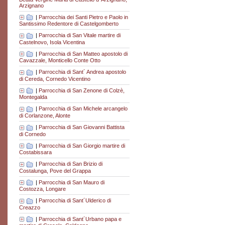
Arzignano
|
Parrocchia dei Santi Pietro e Paolo in
Santissimo Redentore di Castelgomberto
|
Parrocchia di San Vitale martire di
Castelnovo, Isola Vicentina
|
Parrocchia di San Matteo apostolo di
Cavazzale, Monticello Conte Otto
|
Parrocchia di Sant´ Andrea apostolo
di Cereda, Cornedo Vicentino
|
Parrocchia di San Zenone di Colzè,
Montegalda
|
Parrocchia di San Michele arcangelo
di Corlanzone, Alonte
|
Parrocchia di San Giovanni Battista
di Cornedo
|
Parrocchia di San Giorgio martire di
Costabissara
|
Parrocchia di San Brizio di
Costalunga, Pove del Grappa
|
Parrocchia di San Mauro di
Costozza, Longare
|
Parrocchia di Sant´Ulderico di
Creazzo
|
Parrocchia di Sant´Urbano papa e