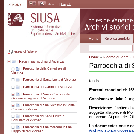
italiano |
English
Home
Ricerca guidata
espandi l'albero
Home
»
Ricerca guidata
»
|
Registri parrocchiali di Vicenza
Parrocchia di 
|
Parrocchia della Cattedrale di
Vicenza
|
Parrocchia di Santa Lucia di Vicenza
fondo
|
Parrocchia dei Carmini di Vicenza
Estremi cronologici:
158
|
Parrocchia di Santa Croce in San
Giacomo maggiore di Vicenza
Consistenza:
Unità 2: re
|
Parrocchia di San Silvestro in Santa
Descrizione:
L´antica chi
Caterina di Vicenza
soggetta alla pieve di Mon
|
Parrocchia dei Santi Felice e
autonoma. Ai primi dell´Ot
Fortunato di Vicenza
La documentazione è co
|
Parrocchia di San Marcello in San
Archivio storico diocesan
Filippo Neri di Vicenza