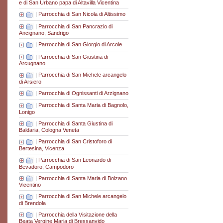
e di San Urbano papa di Altavilla Vicentina
|
Parrocchia di San Nicola di Altissimo
|
Parrocchia di San Pancrazio di
Ancignano, Sandrigo
|
Parrocchia di San Giorgio di Arcole
|
Parrocchia di San Giustina di
Arcugnano
|
Parrocchia di San Michele arcangelo
di Arsiero
|
Parrocchia di Ognissanti di Arzignano
|
Parrocchia di Santa Maria di Bagnolo,
Lonigo
|
Parrocchia di Santa Giustina di
Baldaria, Cologna Veneta
|
Parrocchia di San Cristoforo di
Bertesina, Vicenza
|
Parrocchia di San Leonardo di
Bevadoro, Campodoro
|
Parrocchia di Santa Maria di Bolzano
Vicentino
|
Parrocchia di San Michele arcangelo
di Brendola
|
Parrocchia della Visitazione della
Beata Vergine Maria di Bressanvido