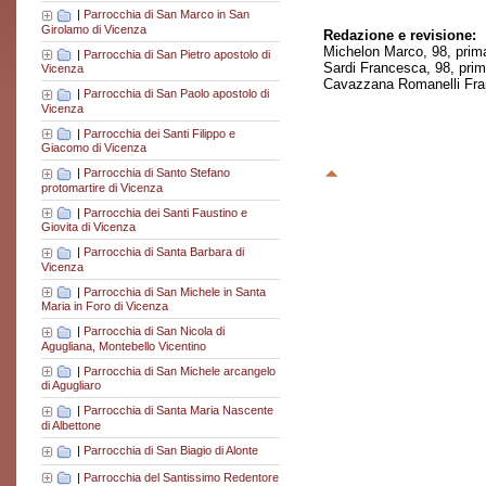
|
Parrocchia di San Marco in San
Girolamo di Vicenza
Redazione e revisione:
Michelon Marco, 98, prim
|
Parrocchia di San Pietro apostolo di
Sardi Francesca, 98, pri
Vicenza
Cavazzana Romanelli Fran
|
Parrocchia di San Paolo apostolo di
Vicenza
|
Parrocchia dei Santi Filippo e
Giacomo di Vicenza
|
Parrocchia di Santo Stefano
protomartire di Vicenza
|
Parrocchia dei Santi Faustino e
Giovita di Vicenza
|
Parrocchia di Santa Barbara di
Vicenza
|
Parrocchia di San Michele in Santa
Maria in Foro di Vicenza
|
Parrocchia di San Nicola di
Agugliana, Montebello Vicentino
|
Parrocchia di San Michele arcangelo
di Agugliaro
|
Parrocchia di Santa Maria Nascente
di Albettone
|
Parrocchia di San Biagio di Alonte
|
Parrocchia del Santissimo Redentore