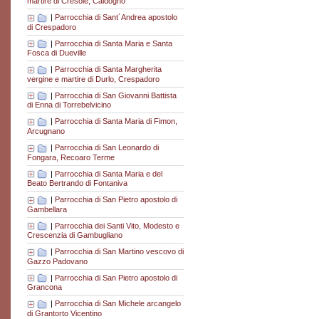
martire di Cresole, Caldogno
|
Parrocchia di Sant´Andrea apostolo
di Crespadoro
|
Parrocchia di Santa Maria e Santa
Fosca di Dueville
|
Parrocchia di Santa Margherita
vergine e martire di Durlo, Crespadoro
|
Parrocchia di San Giovanni Battista
di Enna di Torrebelvicino
|
Parrocchia di Santa Maria di Fimon,
Arcugnano
|
Parrocchia di San Leonardo di
Fongara, Recoaro Terme
|
Parrocchia di Santa Maria e del
Beato Bertrando di Fontaniva
|
Parrocchia di San Pietro apostolo di
Gambellara
|
Parrocchia dei Santi Vito, Modesto e
Crescenzia di Gambugliano
|
Parrocchia di San Martino vescovo di
Gazzo Padovano
|
Parrocchia di San Pietro apostolo di
Grancona
|
Parrocchia di San Michele arcangelo
di Grantorto Vicentino