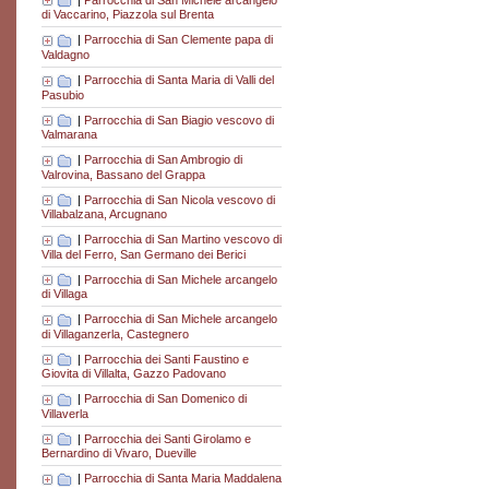
di Vaccarino, Piazzola sul Brenta
|
Parrocchia di San Clemente papa di
Valdagno
|
Parrocchia di Santa Maria di Valli del
Pasubio
|
Parrocchia di San Biagio vescovo di
Valmarana
|
Parrocchia di San Ambrogio di
Valrovina, Bassano del Grappa
|
Parrocchia di San Nicola vescovo di
Villabalzana, Arcugnano
|
Parrocchia di San Martino vescovo di
Villa del Ferro, San Germano dei Berici
|
Parrocchia di San Michele arcangelo
di Villaga
|
Parrocchia di San Michele arcangelo
di Villaganzerla, Castegnero
|
Parrocchia dei Santi Faustino e
Giovita di Villalta, Gazzo Padovano
|
Parrocchia di San Domenico di
Villaverla
|
Parrocchia dei Santi Girolamo e
Bernardino di Vivaro, Dueville
|
Parrocchia di Santa Maria Maddalena