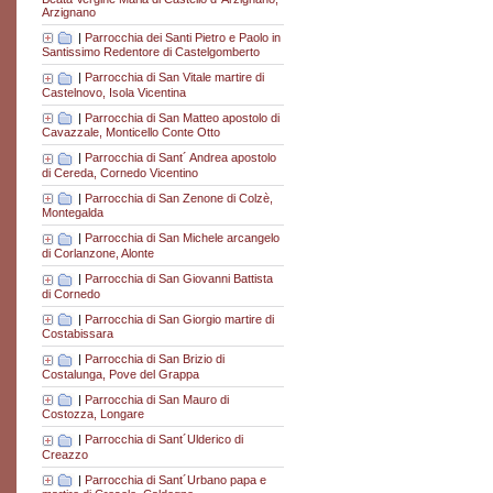
Arzignano
|
Parrocchia dei Santi Pietro e Paolo in
Santissimo Redentore di Castelgomberto
|
Parrocchia di San Vitale martire di
Castelnovo, Isola Vicentina
|
Parrocchia di San Matteo apostolo di
Cavazzale, Monticello Conte Otto
|
Parrocchia di Sant´ Andrea apostolo
di Cereda, Cornedo Vicentino
|
Parrocchia di San Zenone di Colzè,
Montegalda
|
Parrocchia di San Michele arcangelo
di Corlanzone, Alonte
|
Parrocchia di San Giovanni Battista
di Cornedo
|
Parrocchia di San Giorgio martire di
Costabissara
|
Parrocchia di San Brizio di
Costalunga, Pove del Grappa
|
Parrocchia di San Mauro di
Costozza, Longare
|
Parrocchia di Sant´Ulderico di
Creazzo
|
Parrocchia di Sant´Urbano papa e