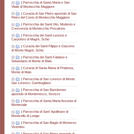
|
Parrocchia di Santa Maria e San
Vitale di Montecchio Maggiore
|
Curazia di San Pietro apostolo di San
Pietro del Costo di Montecchio Maggiore
|
Parrocchia dei Santi Vito, Modesto e
Crescenzia di Montecchio Precalcino
|
Parrocchia dei Santi Leonzio e
Carpoforo di Magrè, Schio
|
Curazia dei Santi Filippo e Giacomo
di Monte Magrè, Schio
|
Parrocchia dei Santi Fabiano e
Sebastiano di Monte di Malo
|
Curazia di Santa Maria di Priabona,
Monte di Malo
|
Parrocchia di San Lorenzo di Monte
San Lorenzo, Gambugliano
|
Parrocchia di San Bartolomeo
apostolo di Montemezzo, Sovizzo
|
Parrocchia di Santa Maria Assunta di
Monteviale
|
Parrocchia di Sant´Apollinare di
Monticello di Lonigo
|
Parrocchia di San Biagio di Montorso
Vicentino
|
Parrocchia di San Pietro apostolo di