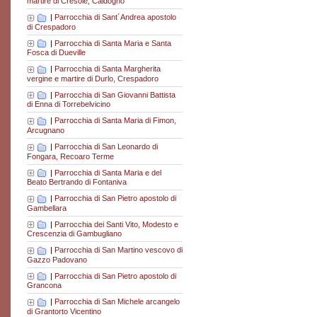
martire di Cresole, Caldogno
|
Parrocchia di Sant´Andrea apostolo
di Crespadoro
|
Parrocchia di Santa Maria e Santa
Fosca di Dueville
|
Parrocchia di Santa Margherita
vergine e martire di Durlo, Crespadoro
|
Parrocchia di San Giovanni Battista
di Enna di Torrebelvicino
|
Parrocchia di Santa Maria di Fimon,
Arcugnano
|
Parrocchia di San Leonardo di
Fongara, Recoaro Terme
|
Parrocchia di Santa Maria e del
Beato Bertrando di Fontaniva
|
Parrocchia di San Pietro apostolo di
Gambellara
|
Parrocchia dei Santi Vito, Modesto e
Crescenzia di Gambugliano
|
Parrocchia di San Martino vescovo di
Gazzo Padovano
|
Parrocchia di San Pietro apostolo di
Grancona
|
Parrocchia di San Michele arcangelo
di Grantorto Vicentino