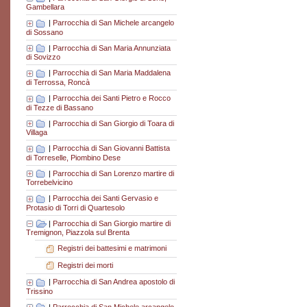
Gambellara
|
Parrocchia di San Michele arcangelo
di Sossano
|
Parrocchia di San Maria Annunziata
di Sovizzo
|
Parrocchia di San Maria Maddalena
di Terrossa, Roncà
|
Parrocchia dei Santi Pietro e Rocco
di Tezze di Bassano
|
Parrocchia di San Giorgio di Toara di
Villaga
|
Parrocchia di San Giovanni Battista
di Torreselle, Piombino Dese
|
Parrocchia di San Lorenzo martire di
Torrebelvicino
|
Parrocchia dei Santi Gervasio e
Protasio di Torri di Quartesolo
|
Parrocchia di San Giorgio martire di
Tremignon, Piazzola sul Brenta
Registri dei battesimi e matrimoni
Registri dei morti
|
Parrocchia di San Andrea apostolo di
Trissino
|
Parrocchia di San Michele arcangelo