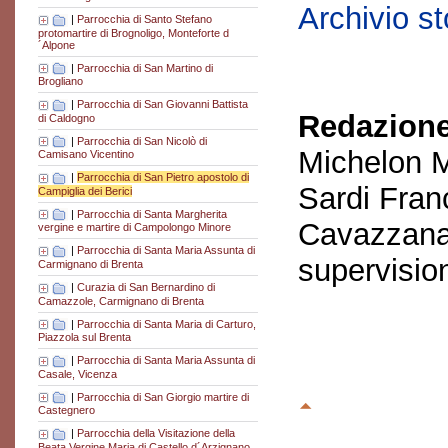
Archivio s
|
Parrocchia di Santo Stefano
protomartire di Brognoligo, Monteforte d
´Alpone
|
Parrocchia di San Martino di
Brogliano
|
Parrocchia di San Giovanni Battista
Redazione
di Caldogno
|
Parrocchia di San Nicolò di
Michelon M
Camisano Vicentino
|
Parrocchia di San Pietro apostolo di
Sardi Fran
Campiglia dei Berici
|
Parrocchia di Santa Margherita
Cavazzana
vergine e martire di Campolongo Minore
|
Parrocchia di Santa Maria Assunta di
supervisio
Carmignano di Brenta
|
Curazia di San Bernardino di
Camazzole, Carmignano di Brenta
|
Parrocchia di Santa Maria di Carturo,
Piazzola sul Brenta
|
Parrocchia di Santa Maria Assunta di
Casale, Vicenza
|
Parrocchia di San Giorgio martire di
Castegnero
|
Parrocchia della Visitazione della
Beata Vergine Maria di Castello d´Arzignano,