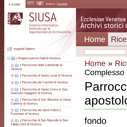
italiano |
English
Home
Rice
espandi l'albero
|
Registri parrocchiali di Vicenza
Home
»
Ric
|
Parrocchia della Cattedrale di
Vicenza
Complesso a
|
Parrocchia di Santa Lucia di Vicenza
Parrocc
|
Parrocchia dei Carmini di Vicenza
|
Parrocchia di Santa Croce in San
Giacomo maggiore di Vicenza
apostol
|
Parrocchia di San Silvestro in Santa
Caterina di Vicenza
|
Parrocchia dei Santi Felice e
Fortunato di Vicenza
fondo
|
Parrocchia di San Marcello in San
Filippo Neri di Vicenza