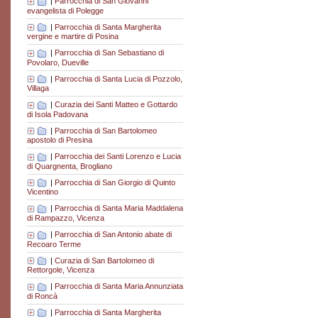
|
Parrocchia di San Giovanni
evangelista di Polegge
|
Parrocchia di Santa Margherita
vergine e martire di Posina
|
Parrocchia di San Sebastiano di
Povolaro, Dueville
|
Parrocchia di Santa Lucia di Pozzolo,
Villaga
|
Curazia dei Santi Matteo e Gottardo
di Isola Padovana
|
Parrocchia di San Bartolomeo
apostolo di Presina
|
Parrocchia dei Santi Lorenzo e Lucia
di Quargnenta, Brogliano
|
Parrocchia di San Giorgio di Quinto
Vicentino
|
Parrocchia di Santa Maria Maddalena
di Rampazzo, Vicenza
|
Parrocchia di San Antonio abate di
Recoaro Terme
|
Curazia di San Bartolomeo di
Rettorgole, Vicenza
|
Parrocchia di Santa Maria Annunziata
di Roncà
|
Parrocchia di Santa Margherita