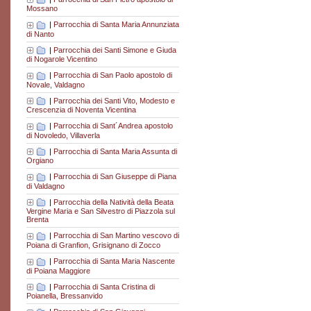
Mossano
|
Parrocchia di Santa Maria Annunziata
di Nanto
|
Parrocchia dei Santi Simone e Giuda
di Nogarole Vicentino
|
Parrocchia di San Paolo apostolo di
Novale, Valdagno
|
Parrocchia dei Santi Vito, Modesto e
Crescenzia di Noventa Vicentina
|
Parrocchia di Sant´Andrea apostolo
di Novoledo, Villaverla
|
Parrocchia di Santa Maria Assunta di
Orgiano
|
Parrocchia di San Giuseppe di Piana
di Valdagno
|
Parrocchia della Natività della Beata
Vergine Maria e San Silvestro di Piazzola sul
Brenta
|
Parrocchia di San Martino vescovo di
Poiana di Granfion, Grisignano di Zocco
|
Parrocchia di Santa Maria Nascente
di Poiana Maggiore
|
Parrocchia di Santa Cristina di
Poianella, Bressanvido