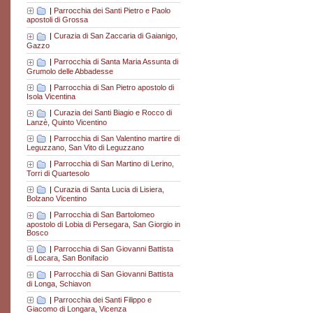
|
Parrocchia dei Santi Pietro e Paolo
apostoli di Grossa
|
Curazia di San Zaccaria di Gaianigo,
Gazzo
|
Parrocchia di Santa Maria Assunta di
Grumolo delle Abbadesse
|
Parrocchia di San Pietro apostolo di
Isola Vicentina
|
Curazia dei Santi Biagio e Rocco di
Lanzè, Quinto Vicentino
|
Parrocchia di San Valentino martire di
Leguzzano, San Vito di Leguzzano
|
Parrocchia di San Martino di Lerino,
Torri di Quartesolo
|
Curazia di Santa Lucia di Lisiera,
Bolzano Vicentino
|
Parrocchia di San Bartolomeo
apostolo di Lobia di Persegara, San Giorgio in
Bosco
|
Parrocchia di San Giovanni Battista
di Locara, San Bonifacio
|
Parrocchia di San Giovanni Battista
di Longa, Schiavon
|
Parrocchia dei Santi Filippo e
Giacomo di Longara, Vicenza