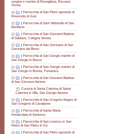
vergine e martire di Rovegliana, Recoaro
Terme
|
Parrocchia di San Pietro apostolo di
Roveredo di Guà
|
Parrocchia di Sant´Abbondio di San
Bonifacio
|
Parrocchia di San Giovanni Battista
di Sabbion, Cologna Veneta
|
Parrocchia di San Germano di San
Germano dei Berici
|
Parrocchia di San Giorgio martire di
San Giorgio in Bosco
|
Parrocchia di San Giorgio martire di
San Giorgio in Brenta, Fontaniva
|
Parrocchia di San Giovanni Battista
di San Giovanni Ilarione
Curazia di Santa Caterina di Santa
Caterina in Villa, San Giorgio Ilarione
|
Parrocchia di San Gregorio Magno di
San Gregorio di Cavalpone
|
Parrocchia di Santa Maria
Immacolata di Santorso
|
Parrocchia di San Lorenzo in San
Pietro di San Pietro in Gù
|
Parrocchia di San Pietro apostolo di