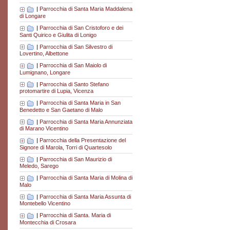
|
Parrocchia di Santa Maria Maddalena
di Longare
|
Parrocchia di San Cristoforo e dei
Santi Quirico e Giulita di Lonigo
|
Parrocchia di San Silvestro di
Lovertino, Albettone
|
Parrocchia di San Maiolo di
Lumignano, Longare
|
Parrocchia di Santo Stefano
protomartire di Lupia, Vicenza
|
Parrocchia di Santa Maria in San
Benedetto e San Gaetano di Malo
|
Parrocchia di Santa Maria Annunziata
di Marano Vicentino
|
Parrocchia della Presentazione del
Signore di Marola, Torri di Quartesolo
|
Parrocchia di San Maurizio di
Meledo, Sarego
|
Parrocchia di Santa Maria di Molina di
Malo
|
Parrocchia di Santa Maria Assunta di
Montebello Vicentino
|
Parrocchia di Santa. Maria di
Montecchia di Crosara