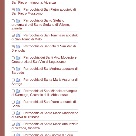
San Pietro Intrigogna, Vicenza
|
Parrocchia di San Pietro apostolo di
San Pietro Mussolino
|
Parrocchia di Santo Stefano
protomartire di Santo Stefano di Volpino,
Zimella
|
Parrocchia di San Tommaso apostolo
di San Tomio di Malo
|
Parrocchia di San Vito di San Vito di
Brendola
|
Parrocchia dei Santi Vito, Modesto e
Crescenzia di San Vito di Leguzzano
|
Parrocchia di San Andrea apostolo di
Sarcedo
|
Parrocchia di Santa Maria Assunta di
Sarego
|
Parrocchia di San Michele arcangelo
di Sarmego, Grumolo delle Abbadesse
|
Parrocchia di San Pietro apostolo di
Schio
|
Parrocchia di Santa Maria Maddalena
di Selva di Trissino
|
Parrocchia di Santa Maria Annunziata
di Settecà, Vicenza
|
Parrocchia di San Giorgio di Sorio,