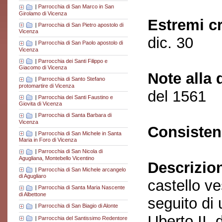
|
Parrocchia di San Marco in San
Girolamo di Vicenza
Estremi c
|
Parrocchia di San Pietro apostolo di
Vicenza
dic. 30
|
Parrocchia di San Paolo apostolo di
Vicenza
|
Parrocchia dei Santi Filippo e
Giacomo di Vicenza
Note alla 
|
Parrocchia di Santo Stefano
protomartire di Vicenza
del 1561
|
Parrocchia dei Santi Faustino e
Giovita di Vicenza
|
Parrocchia di Santa Barbara di
Vicenza
Consisten
|
Parrocchia di San Michele in Santa
Maria in Foro di Vicenza
|
Parrocchia di San Nicola di
Agugliana, Montebello Vicentino
Descrizio
|
Parrocchia di San Michele arcangelo
di Agugliaro
castello ve
|
Parrocchia di Santa Maria Nascente
di Albettone
seguito di 
|
Parrocchia di San Biagio di Alonte
Uberto II, 
|
Parrocchia del Santissimo Redentore