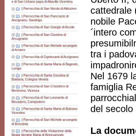
e di San Urbano papa di Altavilla Vicentina
cattedrale
|
Parrocchia di San Nicola di Altissimo
|
Parrocchia di San Pancrazio di
nobile Pac
Ancignano, Sandrigo
|
Parrocchia di San Giorgio di Arcole
´intero com
|
Parrocchia di San Giustina di
Arcugnano
presumibilm
|
Parrocchia di San Michele arcangelo
di Arsiero
tra i padov
|
Parrocchia di Ognissanti di Arzignano
impadroniro
|
Parrocchia di Santa Maria di Bagnolo,
Lonigo
Nel 1679 la
|
Parrocchia di Santa Giustina di
Baldaria, Cologna Veneta
famiglia Re
|
Parrocchia di San Cristoforo di
Bertesina, Vicenza
parrocchial
|
Parrocchia di San Leonardo di
Bevadoro, Campodoro
del secolo
|
Parrocchia di Santa Maria di Bolzano
Vicentino
|
Parrocchia di San Michele arcangelo
di Brendola
La docume
|
Parrocchia della Visitazione della
Beata Vergine Maria di Bressanvido