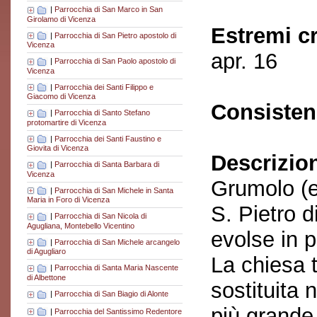
|
Parrocchia di San Marco in San
Girolamo di Vicenza
Estremi c
|
Parrocchia di San Pietro apostolo di
Vicenza
apr. 16
|
Parrocchia di San Paolo apostolo di
Vicenza
|
Parrocchia dei Santi Filippo e
Giacomo di Vicenza
Consisten
|
Parrocchia di Santo Stefano
protomartire di Vicenza
|
Parrocchia dei Santi Faustino e
Giovita di Vicenza
Descrizio
|
Parrocchia di Santa Barbara di
Vicenza
Grumolo (e
|
Parrocchia di San Michele in Santa
Maria in Foro di Vicenza
S. Pietro d
|
Parrocchia di San Nicola di
Agugliana, Montebello Vicentino
evolse in p
|
Parrocchia di San Michele arcangelo
di Agugliaro
La chiesa t
|
Parrocchia di Santa Maria Nascente
di Albettone
sostituita 
|
Parrocchia di San Biagio di Alonte
più grande
|
Parrocchia del Santissimo Redentore