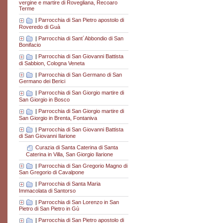
vergine e martire di Rovegliana, Recoaro
Terme
|
Parrocchia di San Pietro apostolo di
Roveredo di Guà
|
Parrocchia di Sant´Abbondio di San
Bonifacio
|
Parrocchia di San Giovanni Battista
di Sabbion, Cologna Veneta
|
Parrocchia di San Germano di San
Germano dei Berici
|
Parrocchia di San Giorgio martire di
San Giorgio in Bosco
|
Parrocchia di San Giorgio martire di
San Giorgio in Brenta, Fontaniva
|
Parrocchia di San Giovanni Battista
di San Giovanni Ilarione
Curazia di Santa Caterina di Santa
Caterina in Villa, San Giorgio Ilarione
|
Parrocchia di San Gregorio Magno di
San Gregorio di Cavalpone
|
Parrocchia di Santa Maria
Immacolata di Santorso
|
Parrocchia di San Lorenzo in San
Pietro di San Pietro in Gù
|
Parrocchia di San Pietro apostolo di