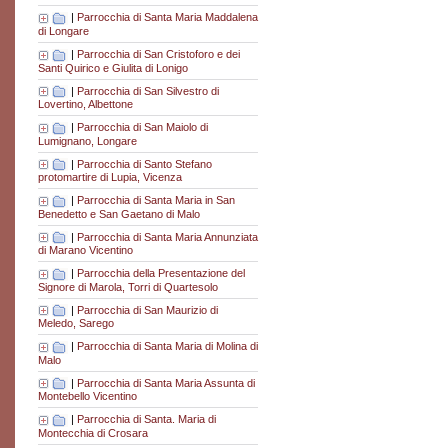
|
Parrocchia di Santa Maria Maddalena
di Longare
|
Parrocchia di San Cristoforo e dei
Santi Quirico e Giulita di Lonigo
|
Parrocchia di San Silvestro di
Lovertino, Albettone
|
Parrocchia di San Maiolo di
Lumignano, Longare
|
Parrocchia di Santo Stefano
protomartire di Lupia, Vicenza
|
Parrocchia di Santa Maria in San
Benedetto e San Gaetano di Malo
|
Parrocchia di Santa Maria Annunziata
di Marano Vicentino
|
Parrocchia della Presentazione del
Signore di Marola, Torri di Quartesolo
|
Parrocchia di San Maurizio di
Meledo, Sarego
|
Parrocchia di Santa Maria di Molina di
Malo
|
Parrocchia di Santa Maria Assunta di
Montebello Vicentino
|
Parrocchia di Santa. Maria di
Montecchia di Crosara