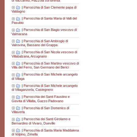
di Vaccarino, Piazzola sul Brenta
|
Parrocchia di San Clemente papa di
Valdagno
|
Parrocchia di Santa Maria di Valli del
Pasubio
|
Parrocchia di San Biagio vescovo di
Valmarana
|
Parrocchia di San Ambrogio di
Valrovina, Bassano del Grappa
|
Parrocchia di San Nicola vescovo di
Villabalzana, Arcugnano
|
Parrocchia di San Martino vescovo di
Villa del Ferro, San Germano dei Berici
|
Parrocchia di San Michele arcangelo
di Villaga
|
Parrocchia di San Michele arcangelo
di Villaganzerla, Castegnero
|
Parrocchia dei Santi Faustino e
Giovita di Villalta, Gazzo Padovano
|
Parrocchia di San Domenico di
Villaverla
|
Parrocchia dei Santi Girolamo e
Bernardino di Vivaro, Dueville
|
Parrocchia di Santa Maria Maddalena
di Volpino, Zimella