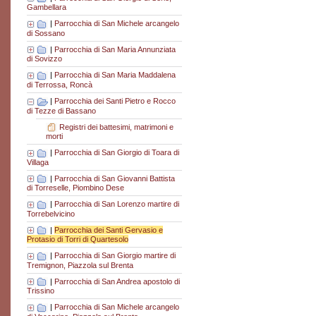
Gambellara
|
Parrocchia di San Michele arcangelo
di Sossano
|
Parrocchia di San Maria Annunziata
di Sovizzo
|
Parrocchia di San Maria Maddalena
di Terrossa, Roncà
|
Parrocchia dei Santi Pietro e Rocco
di Tezze di Bassano
Registri dei battesimi, matrimoni e
morti
|
Parrocchia di San Giorgio di Toara di
Villaga
|
Parrocchia di San Giovanni Battista
di Torreselle, Piombino Dese
|
Parrocchia di San Lorenzo martire di
Torrebelvicino
|
Parrocchia dei Santi Gervasio e
Protasio di Torri di Quartesolo
|
Parrocchia di San Giorgio martire di
Tremignon, Piazzola sul Brenta
|
Parrocchia di San Andrea apostolo di
Trissino
|
Parrocchia di San Michele arcangelo