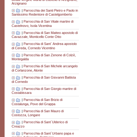
Arzignano
|
Parrocchia dei Santi Pietro e Paolo in
Santissimo Redentore di Castelgomberto
|
Parrocchia di San Vitale martire di
Castelnovo, Isola Vicentina
|
Parrocchia di San Matteo apostolo di
Cavazzale, Monticello Conte Otto
|
Parrocchia di Sant´ Andrea apostolo
di Cereda, Cornedo Vicentino
|
Parrocchia di San Zenone di Colzè,
Montegalda
|
Parrocchia di San Michele arcangelo
di Corlanzone, Alonte
|
Parrocchia di San Giovanni Battista
di Cornedo
|
Parrocchia di San Giorgio martire di
Costabissara
|
Parrocchia di San Brizio di
Costalunga, Pove del Grappa
|
Parrocchia di San Mauro di
Costozza, Longare
|
Parrocchia di Sant´Ulderico di
Creazzo
|
Parrocchia di Sant´Urbano papa e