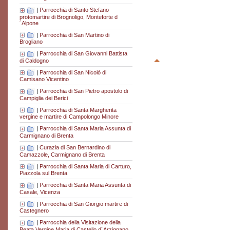
|
Parrocchia di Santo Stefano
protomartire di Brognoligo, Monteforte d
´Alpone
|
Parrocchia di San Martino di
Brogliano
|
Parrocchia di San Giovanni Battista
di Caldogno
|
Parrocchia di San Nicolò di
Camisano Vicentino
|
Parrocchia di San Pietro apostolo di
Campiglia dei Berici
|
Parrocchia di Santa Margherita
vergine e martire di Campolongo Minore
|
Parrocchia di Santa Maria Assunta di
Carmignano di Brenta
|
Curazia di San Bernardino di
Camazzole, Carmignano di Brenta
|
Parrocchia di Santa Maria di Carturo,
Piazzola sul Brenta
|
Parrocchia di Santa Maria Assunta di
Casale, Vicenza
|
Parrocchia di San Giorgio martire di
Castegnero
|
Parrocchia della Visitazione della
Beata Vergine Maria di Castello d´Arzignano,