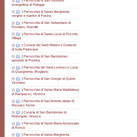
|
Parrocchia di San Giovanni
evangelista di Polegge
|
Parrocchia di Santa Margherita
vergine e martire di Posina
|
Parrocchia di San Sebastiano di
Povolaro, Dueville
|
Parrocchia di Santa Lucia di Pozzolo,
Villaga
|
Curazia dei Santi Matteo e Gottardo
di Isola Padovana
|
Parrocchia di San Bartolomeo
apostolo di Presina
|
Parrocchia dei Santi Lorenzo e Lucia
di Quargnenta, Brogliano
|
Parrocchia di San Giorgio di Quinto
Vicentino
|
Parrocchia di Santa Maria Maddalena
di Rampazzo, Vicenza
|
Parrocchia di San Antonio abate di
Recoaro Terme
|
Curazia di San Bartolomeo di
Rettorgole, Vicenza
|
Parrocchia di Santa Maria Annunziata
di Roncà
|
Parrocchia di Santa Margherita