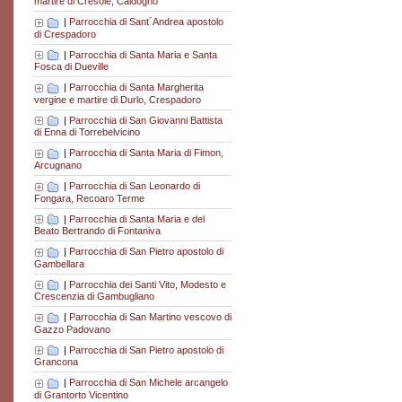
martire di Cresole, Caldogno
|
Parrocchia di Sant´Andrea apostolo
di Crespadoro
|
Parrocchia di Santa Maria e Santa
Fosca di Dueville
|
Parrocchia di Santa Margherita
vergine e martire di Durlo, Crespadoro
|
Parrocchia di San Giovanni Battista
di Enna di Torrebelvicino
|
Parrocchia di Santa Maria di Fimon,
Arcugnano
|
Parrocchia di San Leonardo di
Fongara, Recoaro Terme
|
Parrocchia di Santa Maria e del
Beato Bertrando di Fontaniva
|
Parrocchia di San Pietro apostolo di
Gambellara
|
Parrocchia dei Santi Vito, Modesto e
Crescenzia di Gambugliano
|
Parrocchia di San Martino vescovo di
Gazzo Padovano
|
Parrocchia di San Pietro apostolo di
Grancona
|
Parrocchia di San Michele arcangelo
di Grantorto Vicentino