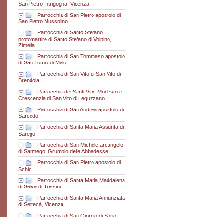
San Pietro Intrigogna, Vicenza
|
Parrocchia di San Pietro apostolo di
San Pietro Mussolino
|
Parrocchia di Santo Stefano
protomartire di Santo Stefano di Volpino,
Zimella
|
Parrocchia di San Tommaso apostolo
di San Tomio di Malo
|
Parrocchia di San Vito di San Vito di
Brendola
|
Parrocchia dei Santi Vito, Modesto e
Crescenzia di San Vito di Leguzzano
|
Parrocchia di San Andrea apostolo di
Sarcedo
|
Parrocchia di Santa Maria Assunta di
Sarego
|
Parrocchia di San Michele arcangelo
di Sarmego, Grumolo delle Abbadesse
|
Parrocchia di San Pietro apostolo di
Schio
|
Parrocchia di Santa Maria Maddalena
di Selva di Trissino
|
Parrocchia di Santa Maria Annunziata
di Settecà, Vicenza
|
Parrocchia di San Giorgio di Sorio,