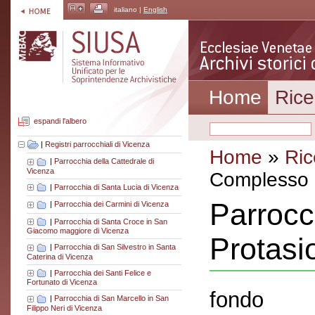
italiano |
English
Home
Rice
espandi l'albero
|
Registri parrocchiali di Vicenza
Home
»
Ric
|
Parrocchia della Cattedrale di
Vicenza
Complesso a
|
Parrocchia di Santa Lucia di Vicenza
Parrocc
|
Parrocchia dei Carmini di Vicenza
|
Parrocchia di Santa Croce in San
Giacomo maggiore di Vicenza
Protasio
|
Parrocchia di San Silvestro in Santa
Caterina di Vicenza
|
Parrocchia dei Santi Felice e
Fortunato di Vicenza
fondo
|
Parrocchia di San Marcello in San
Filippo Neri di Vicenza