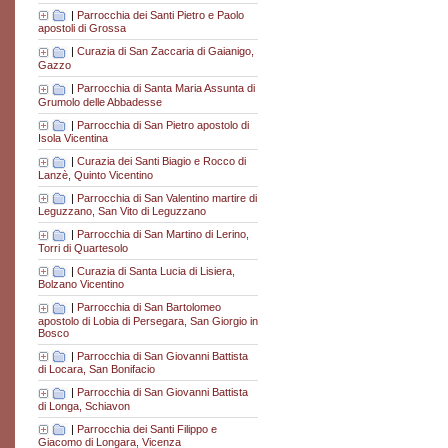
|
Parrocchia dei Santi Pietro e Paolo
apostoli di Grossa
|
Curazia di San Zaccaria di Gaianigo,
Gazzo
|
Parrocchia di Santa Maria Assunta di
Grumolo delle Abbadesse
|
Parrocchia di San Pietro apostolo di
Isola Vicentina
|
Curazia dei Santi Biagio e Rocco di
Lanzè, Quinto Vicentino
|
Parrocchia di San Valentino martire di
Leguzzano, San Vito di Leguzzano
|
Parrocchia di San Martino di Lerino,
Torri di Quartesolo
|
Curazia di Santa Lucia di Lisiera,
Bolzano Vicentino
|
Parrocchia di San Bartolomeo
apostolo di Lobia di Persegara, San Giorgio in
Bosco
|
Parrocchia di San Giovanni Battista
di Locara, San Bonifacio
|
Parrocchia di San Giovanni Battista
di Longa, Schiavon
|
Parrocchia dei Santi Filippo e
Giacomo di Longara, Vicenza