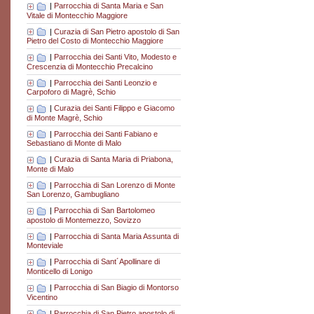
|
Parrocchia di Santa Maria e San
Vitale di Montecchio Maggiore
|
Curazia di San Pietro apostolo di San
Pietro del Costo di Montecchio Maggiore
|
Parrocchia dei Santi Vito, Modesto e
Crescenzia di Montecchio Precalcino
|
Parrocchia dei Santi Leonzio e
Carpoforo di Magrè, Schio
|
Curazia dei Santi Filippo e Giacomo
di Monte Magrè, Schio
|
Parrocchia dei Santi Fabiano e
Sebastiano di Monte di Malo
|
Curazia di Santa Maria di Priabona,
Monte di Malo
|
Parrocchia di San Lorenzo di Monte
San Lorenzo, Gambugliano
|
Parrocchia di San Bartolomeo
apostolo di Montemezzo, Sovizzo
|
Parrocchia di Santa Maria Assunta di
Monteviale
|
Parrocchia di Sant´Apollinare di
Monticello di Lonigo
|
Parrocchia di San Biagio di Montorso
Vicentino
|
Parrocchia di San Pietro apostolo di