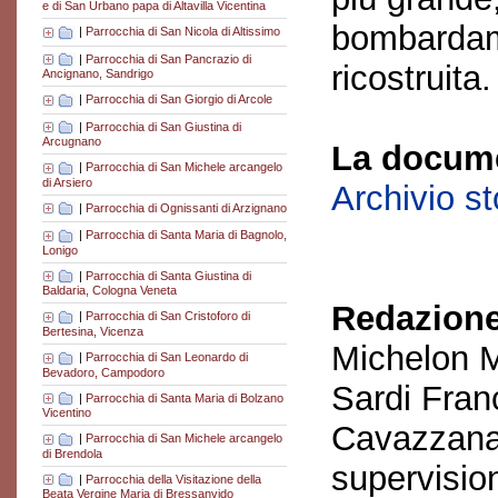
e di San Urbano papa di Altavilla Vicentina
bombardam
|
Parrocchia di San Nicola di Altissimo
|
Parrocchia di San Pancrazio di
ricostruita.
Ancignano, Sandrigo
|
Parrocchia di San Giorgio di Arcole
|
Parrocchia di San Giustina di
Arcugnano
La docume
|
Parrocchia di San Michele arcangelo
di Arsiero
Archivio s
|
Parrocchia di Ognissanti di Arzignano
|
Parrocchia di Santa Maria di Bagnolo,
Lonigo
|
Parrocchia di Santa Giustina di
Baldaria, Cologna Veneta
Redazione
|
Parrocchia di San Cristoforo di
Bertesina, Vicenza
Michelon M
|
Parrocchia di San Leonardo di
Bevadoro, Campodoro
Sardi Fran
|
Parrocchia di Santa Maria di Bolzano
Vicentino
Cavazzana
|
Parrocchia di San Michele arcangelo
di Brendola
supervisio
|
Parrocchia della Visitazione della
Beata Vergine Maria di Bressanvido