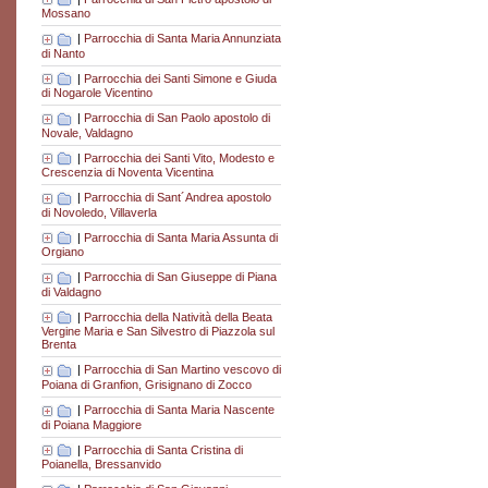
Mossano
|
Parrocchia di Santa Maria Annunziata
di Nanto
|
Parrocchia dei Santi Simone e Giuda
di Nogarole Vicentino
|
Parrocchia di San Paolo apostolo di
Novale, Valdagno
|
Parrocchia dei Santi Vito, Modesto e
Crescenzia di Noventa Vicentina
|
Parrocchia di Sant´Andrea apostolo
di Novoledo, Villaverla
|
Parrocchia di Santa Maria Assunta di
Orgiano
|
Parrocchia di San Giuseppe di Piana
di Valdagno
|
Parrocchia della Natività della Beata
Vergine Maria e San Silvestro di Piazzola sul
Brenta
|
Parrocchia di San Martino vescovo di
Poiana di Granfion, Grisignano di Zocco
|
Parrocchia di Santa Maria Nascente
di Poiana Maggiore
|
Parrocchia di Santa Cristina di
Poianella, Bressanvido