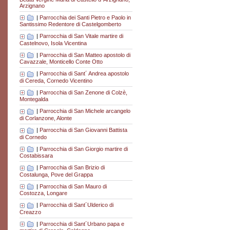
Arzignano
|
Parrocchia dei Santi Pietro e Paolo in
Santissimo Redentore di Castelgomberto
|
Parrocchia di San Vitale martire di
Castelnovo, Isola Vicentina
|
Parrocchia di San Matteo apostolo di
Cavazzale, Monticello Conte Otto
|
Parrocchia di Sant´ Andrea apostolo
di Cereda, Cornedo Vicentino
|
Parrocchia di San Zenone di Colzè,
Montegalda
|
Parrocchia di San Michele arcangelo
di Corlanzone, Alonte
|
Parrocchia di San Giovanni Battista
di Cornedo
|
Parrocchia di San Giorgio martire di
Costabissara
|
Parrocchia di San Brizio di
Costalunga, Pove del Grappa
|
Parrocchia di San Mauro di
Costozza, Longare
|
Parrocchia di Sant´Ulderico di
Creazzo
|
Parrocchia di Sant´Urbano papa e