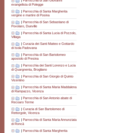
|
Parrocchia di San Giovanni
evangelista di Polegge
|
Parrocchia di Santa Margherita
vergine e martire di Posina
|
Parrocchia di San Sebastiano di
Povolaro, Dueville
|
Parrocchia di Santa Lucia di Pozzolo,
Villaga
|
Curazia dei Santi Matteo e Gottardo
di Isola Padovana
|
Parrocchia di San Bartolomeo
apostolo di Presina
|
Parrocchia dei Santi Lorenzo e Lucia
di Quargnenta, Brogliano
|
Parrocchia di San Giorgio di Quinto
Vicentino
|
Parrocchia di Santa Maria Maddalena
di Rampazzo, Vicenza
|
Parrocchia di San Antonio abate di
Recoaro Terme
|
Curazia di San Bartolomeo di
Rettorgole, Vicenza
|
Parrocchia di Santa Maria Annunziata
di Roncà
|
Parrocchia di Santa Margherita