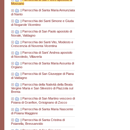
Mossano
|
Parrocchia di Santa Maria Annunziata
di Nanto
|
Parrocchia dei Santi Simone e Giuda
di Nogarole Vicentino
|
Parrocchia di San Paolo apostolo di
Novale, Valdagno
|
Parrocchia dei Santi Vito, Modesto e
Crescenzia di Noventa Vicentina
|
Parrocchia di Sant´Andrea apostolo
di Novoledo, Villaverla
|
Parrocchia di Santa Maria Assunta di
Orgiano
|
Parrocchia di San Giuseppe di Piana
di Valdagno
|
Parrocchia della Natività della Beata
Vergine Maria e San Silvestro di Piazzola sul
Brenta
|
Parrocchia di San Martino vescovo di
Poiana di Granfion, Grisignano di Zocco
|
Parrocchia di Santa Maria Nascente
di Poiana Maggiore
|
Parrocchia di Santa Cristina di
Poianella, Bressanvido