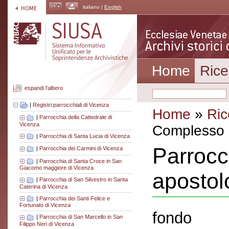
italiano |
English
Home
Rice
espandi l'albero
|
Registri parrocchiali di Vicenza
Home
»
Ric
|
Parrocchia della Cattedrale di
Vicenza
Complesso a
|
Parrocchia di Santa Lucia di Vicenza
Parrocc
|
Parrocchia dei Carmini di Vicenza
|
Parrocchia di Santa Croce in San
Giacomo maggiore di Vicenza
apostol
|
Parrocchia di San Silvestro in Santa
Caterina di Vicenza
|
Parrocchia dei Santi Felice e
Fortunato di Vicenza
fondo
|
Parrocchia di San Marcello in San
Filippo Neri di Vicenza