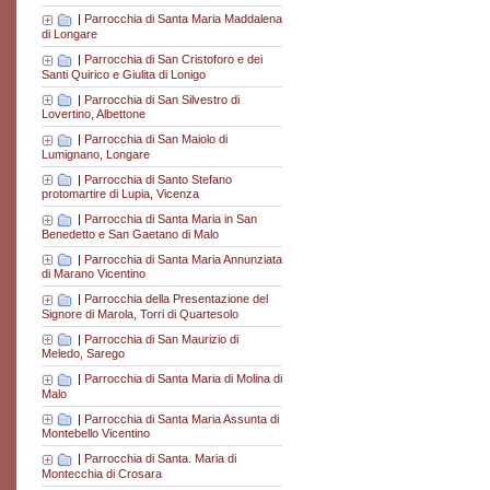
|
Parrocchia di Santa Maria Maddalena
di Longare
|
Parrocchia di San Cristoforo e dei
Santi Quirico e Giulita di Lonigo
|
Parrocchia di San Silvestro di
Lovertino, Albettone
|
Parrocchia di San Maiolo di
Lumignano, Longare
|
Parrocchia di Santo Stefano
protomartire di Lupia, Vicenza
|
Parrocchia di Santa Maria in San
Benedetto e San Gaetano di Malo
|
Parrocchia di Santa Maria Annunziata
di Marano Vicentino
|
Parrocchia della Presentazione del
Signore di Marola, Torri di Quartesolo
|
Parrocchia di San Maurizio di
Meledo, Sarego
|
Parrocchia di Santa Maria di Molina di
Malo
|
Parrocchia di Santa Maria Assunta di
Montebello Vicentino
|
Parrocchia di Santa. Maria di
Montecchia di Crosara