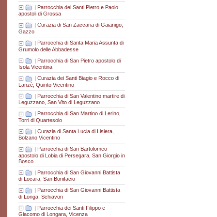
|
Parrocchia dei Santi Pietro e Paolo
apostoli di Grossa
|
Curazia di San Zaccaria di Gaianigo,
Gazzo
|
Parrocchia di Santa Maria Assunta di
Grumolo delle Abbadesse
|
Parrocchia di San Pietro apostolo di
Isola Vicentina
|
Curazia dei Santi Biagio e Rocco di
Lanzè, Quinto Vicentino
|
Parrocchia di San Valentino martire di
Leguzzano, San Vito di Leguzzano
|
Parrocchia di San Martino di Lerino,
Torri di Quartesolo
|
Curazia di Santa Lucia di Lisiera,
Bolzano Vicentino
|
Parrocchia di San Bartolomeo
apostolo di Lobia di Persegara, San Giorgio in
Bosco
|
Parrocchia di San Giovanni Battista
di Locara, San Bonifacio
|
Parrocchia di San Giovanni Battista
di Longa, Schiavon
|
Parrocchia dei Santi Filippo e
Giacomo di Longara, Vicenza