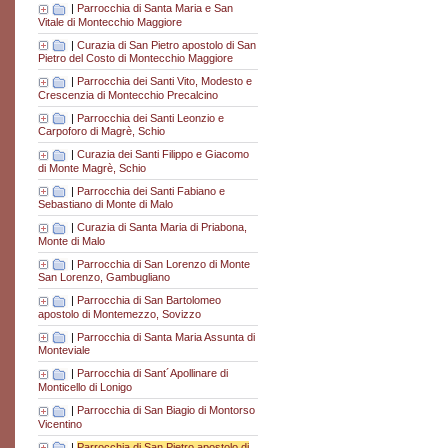
|
Parrocchia di Santa Maria e San
Vitale di Montecchio Maggiore
|
Curazia di San Pietro apostolo di San
Pietro del Costo di Montecchio Maggiore
|
Parrocchia dei Santi Vito, Modesto e
Crescenzia di Montecchio Precalcino
|
Parrocchia dei Santi Leonzio e
Carpoforo di Magrè, Schio
|
Curazia dei Santi Filippo e Giacomo
di Monte Magrè, Schio
|
Parrocchia dei Santi Fabiano e
Sebastiano di Monte di Malo
|
Curazia di Santa Maria di Priabona,
Monte di Malo
|
Parrocchia di San Lorenzo di Monte
San Lorenzo, Gambugliano
|
Parrocchia di San Bartolomeo
apostolo di Montemezzo, Sovizzo
|
Parrocchia di Santa Maria Assunta di
Monteviale
|
Parrocchia di Sant´Apollinare di
Monticello di Lonigo
|
Parrocchia di San Biagio di Montorso
Vicentino
|
Parrocchia di San Pietro apostolo di