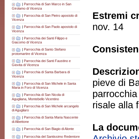
|
Parrocchia di San Marco in San
Girolamo di Vicenza
Estremi c
|
Parrocchia di San Pietro apostolo di
Vicenza
nov. 14
|
Parrocchia di San Paolo apostolo di
Vicenza
|
Parrocchia dei Santi Filippo e
Giacomo di Vicenza
Consisten
|
Parrocchia di Santo Stefano
protomartire di Vicenza
|
Parrocchia dei Santi Faustino e
Giovita di Vicenza
Descrizio
|
Parrocchia di Santa Barbara di
Vicenza
pieve di Ba
|
Parrocchia di San Michele in Santa
Maria in Foro di Vicenza
parrocchia
|
Parrocchia di San Nicola di
Agugliana, Montebello Vicentino
risale alla
|
Parrocchia di San Michele arcangelo
di Agugliaro
|
Parrocchia di Santa Maria Nascente
di Albettone
La docume
|
Parrocchia di San Biagio di Alonte
Archivio s
|
Parrocchia del Santissimo Redentore