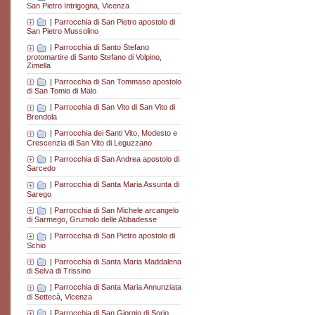
San Pietro Intrigogna, Vicenza
|
Parrocchia di San Pietro apostolo di
San Pietro Mussolino
|
Parrocchia di Santo Stefano
protomartire di Santo Stefano di Volpino,
Zimella
|
Parrocchia di San Tommaso apostolo
di San Tomio di Malo
|
Parrocchia di San Vito di San Vito di
Brendola
|
Parrocchia dei Santi Vito, Modesto e
Crescenzia di San Vito di Leguzzano
|
Parrocchia di San Andrea apostolo di
Sarcedo
|
Parrocchia di Santa Maria Assunta di
Sarego
|
Parrocchia di San Michele arcangelo
di Sarmego, Grumolo delle Abbadesse
|
Parrocchia di San Pietro apostolo di
Schio
|
Parrocchia di Santa Maria Maddalena
di Selva di Trissino
|
Parrocchia di Santa Maria Annunziata
di Settecà, Vicenza
|
Parrocchia di San Giorgio di Sorio,