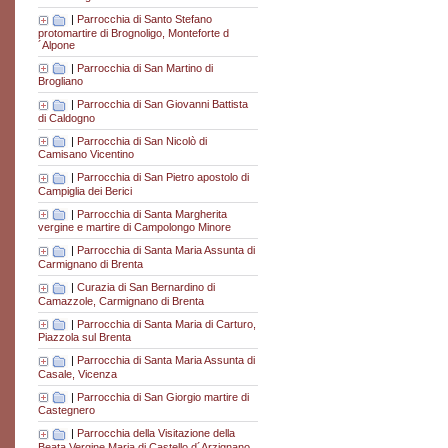
|
Parrocchia di Santo Stefano
protomartire di Brognoligo, Monteforte d
´Alpone
|
Parrocchia di San Martino di
Brogliano
|
Parrocchia di San Giovanni Battista
di Caldogno
|
Parrocchia di San Nicolò di
Camisano Vicentino
|
Parrocchia di San Pietro apostolo di
Campiglia dei Berici
|
Parrocchia di Santa Margherita
vergine e martire di Campolongo Minore
|
Parrocchia di Santa Maria Assunta di
Carmignano di Brenta
|
Curazia di San Bernardino di
Camazzole, Carmignano di Brenta
|
Parrocchia di Santa Maria di Carturo,
Piazzola sul Brenta
|
Parrocchia di Santa Maria Assunta di
Casale, Vicenza
|
Parrocchia di San Giorgio martire di
Castegnero
|
Parrocchia della Visitazione della
Beata Vergine Maria di Castello d´Arzignano,