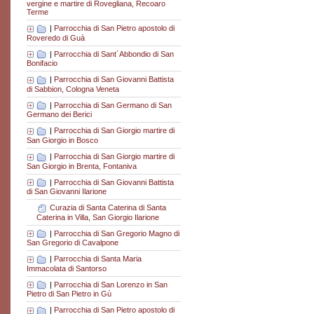
vergine e martire di Rovegliana, Recoaro
Terme
|
Parrocchia di San Pietro apostolo di
Roveredo di Guà
|
Parrocchia di Sant´Abbondio di San
Bonifacio
|
Parrocchia di San Giovanni Battista
di Sabbion, Cologna Veneta
|
Parrocchia di San Germano di San
Germano dei Berici
|
Parrocchia di San Giorgio martire di
San Giorgio in Bosco
|
Parrocchia di San Giorgio martire di
San Giorgio in Brenta, Fontaniva
|
Parrocchia di San Giovanni Battista
di San Giovanni Ilarione
Curazia di Santa Caterina di Santa
Caterina in Villa, San Giorgio Ilarione
|
Parrocchia di San Gregorio Magno di
San Gregorio di Cavalpone
|
Parrocchia di Santa Maria
Immacolata di Santorso
|
Parrocchia di San Lorenzo in San
Pietro di San Pietro in Gù
|
Parrocchia di San Pietro apostolo di