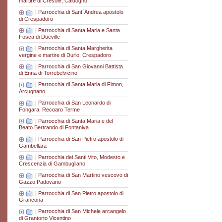
martire di Cresole, Caldogno
|
Parrocchia di Sant´Andrea apostolo
di Crespadoro
|
Parrocchia di Santa Maria e Santa
Fosca di Dueville
|
Parrocchia di Santa Margherita
vergine e martire di Durlo, Crespadoro
|
Parrocchia di San Giovanni Battista
di Enna di Torrebelvicino
|
Parrocchia di Santa Maria di Fimon,
Arcugnano
|
Parrocchia di San Leonardo di
Fongara, Recoaro Terme
|
Parrocchia di Santa Maria e del
Beato Bertrando di Fontaniva
|
Parrocchia di San Pietro apostolo di
Gambellara
|
Parrocchia dei Santi Vito, Modesto e
Crescenzia di Gambugliano
|
Parrocchia di San Martino vescovo di
Gazzo Padovano
|
Parrocchia di San Pietro apostolo di
Grancona
|
Parrocchia di San Michele arcangelo
di Grantorto Vicentino