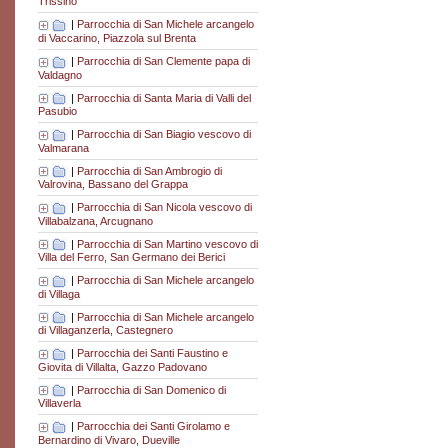
Trissino
|
Parrocchia di San Michele arcangelo
di Vaccarino, Piazzola sul Brenta
|
Parrocchia di San Clemente papa di
Valdagno
|
Parrocchia di Santa Maria di Valli del
Pasubio
|
Parrocchia di San Biagio vescovo di
Valmarana
|
Parrocchia di San Ambrogio di
Valrovina, Bassano del Grappa
|
Parrocchia di San Nicola vescovo di
Villabalzana, Arcugnano
|
Parrocchia di San Martino vescovo di
Villa del Ferro, San Germano dei Berici
|
Parrocchia di San Michele arcangelo
di Villaga
|
Parrocchia di San Michele arcangelo
di Villaganzerla, Castegnero
|
Parrocchia dei Santi Faustino e
Giovita di Villalta, Gazzo Padovano
|
Parrocchia di San Domenico di
Villaverla
|
Parrocchia dei Santi Girolamo e
Bernardino di Vivaro, Dueville