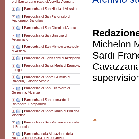
e di San Urbano papa di Altavilla Vicentina
|
Parrocchia di San Nicola di Altissimo
|
Parrocchia di San Pancrazio di
Ancignano, Sandrigo
|
Parrocchia di San Giorgio di Arcole
Redazione
|
Parrocchia di San Giustina di
Arcugnano
Michelon M
|
Parrocchia di San Michele arcangelo
di Arsiero
Sardi Fran
|
Parrocchia di Ognissanti di Arzignano
Cavazzana
|
Parrocchia di Santa Maria di Bagnolo,
Lonigo
supervisio
|
Parrocchia di Santa Giustina di
Baldaria, Cologna Veneta
|
Parrocchia di San Cristoforo di
Bertesina, Vicenza
|
Parrocchia di San Leonardo di
Bevadoro, Campodoro
|
Parrocchia di Santa Maria di Bolzano
Vicentino
|
Parrocchia di San Michele arcangelo
di Brendola
|
Parrocchia della Visitazione della
Beata Vergine Maria di Bressanvido