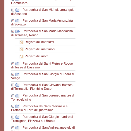
Gambellara
|
Parrocchia di San Michele arcangelo
di Sossano
|
Parrocchia di San Maria Annunziata
di Sovizzo
|
Parrocchia di San Maria Maddalena
di Terrossa, Roncà
Registri dei battesimi
Registri dei matrimoni
Registri dei morti
|
Parrocchia dei Santi Pietro e Rocco
di Tezze di Bassano
|
Parrocchia di San Giorgio di Toara di
Villaga
|
Parrocchia di San Giovanni Battista
di Torreselle, Piombino Dese
|
Parrocchia di San Lorenzo martire di
Torrebelvicino
|
Parrocchia dei Santi Gervasio e
Protasio di Torri di Quartesolo
|
Parrocchia di San Giorgio martire di
Tremignon, Piazzola sul Brenta
|
Parrocchia di San Andrea apostolo di