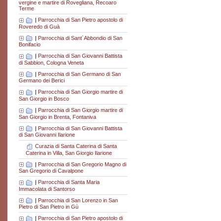
vergine e martire di Rovegliana, Recoaro
Terme
|
Parrocchia di San Pietro apostolo di
Roveredo di Guà
|
Parrocchia di Sant´Abbondio di San
Bonifacio
|
Parrocchia di San Giovanni Battista
di Sabbion, Cologna Veneta
|
Parrocchia di San Germano di San
Germano dei Berici
|
Parrocchia di San Giorgio martire di
San Giorgio in Bosco
|
Parrocchia di San Giorgio martire di
San Giorgio in Brenta, Fontaniva
|
Parrocchia di San Giovanni Battista
di San Giovanni Ilarione
Curazia di Santa Caterina di Santa
Caterina in Villa, San Giorgio Ilarione
|
Parrocchia di San Gregorio Magno di
San Gregorio di Cavalpone
|
Parrocchia di Santa Maria
Immacolata di Santorso
|
Parrocchia di San Lorenzo in San
Pietro di San Pietro in Gù
|
Parrocchia di San Pietro apostolo di