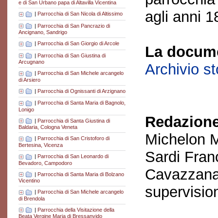
e di San Urbano papa di Altavilla Vicentina
agli anni 1
|
Parrocchia di San Nicola di Altissimo
|
Parrocchia di San Pancrazio di
Ancignano, Sandrigo
|
Parrocchia di San Giorgio di Arcole
La docume
|
Parrocchia di San Giustina di
Arcugnano
Archivio s
|
Parrocchia di San Michele arcangelo
di Arsiero
|
Parrocchia di Ognissanti di Arzignano
|
Parrocchia di Santa Maria di Bagnolo,
Lonigo
Redazione
|
Parrocchia di Santa Giustina di
Baldaria, Cologna Veneta
Michelon M
|
Parrocchia di San Cristoforo di
Bertesina, Vicenza
Sardi Fran
|
Parrocchia di San Leonardo di
Bevadoro, Campodoro
Cavazzana
|
Parrocchia di Santa Maria di Bolzano
Vicentino
supervisio
|
Parrocchia di San Michele arcangelo
di Brendola
|
Parrocchia della Visitazione della
Beata Vergine Maria di Bressanvido