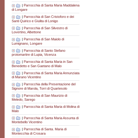
|
Parrocchia di Santa Maria Maddalena
di Longare
|
Parrocchia di San Cristoforo e dei
Santi Quirico e Giulita di Lonigo
|
Parrocchia di San Silvestro di
Lovertino, Albettone
|
Parrocchia di San Maiolo di
Lumignano, Longare
|
Parrocchia di Santo Stefano
protomartire di Lupia, Vicenza
|
Parrocchia di Santa Maria in San
Benedetto e San Gaetano di Malo
|
Parrocchia di Santa Maria Annunziata
di Marano Vicentino
|
Parrocchia della Presentazione del
Signore di Marola, Torri di Quartesolo
|
Parrocchia di San Maurizio di
Meledo, Sarego
|
Parrocchia di Santa Maria di Molina di
Malo
|
Parrocchia di Santa Maria Assunta di
Montebello Vicentino
|
Parrocchia di Santa. Maria di
Montecchia di Crosara