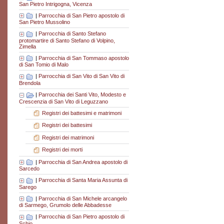
San Pietro Intrigogna, Vicenza
|
Parrocchia di San Pietro apostolo di
San Pietro Mussolino
|
Parrocchia di Santo Stefano
protomartire di Santo Stefano di Volpino,
Zimella
|
Parrocchia di San Tommaso apostolo
di San Tomio di Malo
|
Parrocchia di San Vito di San Vito di
Brendola
|
Parrocchia dei Santi Vito, Modesto e
Crescenzia di San Vito di Leguzzano
Registri dei battesimi e matrimoni
Registri dei battesimi
Registri dei matrimoni
Registri dei morti
|
Parrocchia di San Andrea apostolo di
Sarcedo
|
Parrocchia di Santa Maria Assunta di
Sarego
|
Parrocchia di San Michele arcangelo
di Sarmego, Grumolo delle Abbadesse
|
Parrocchia di San Pietro apostolo di
Schio