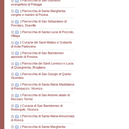
|
Parrocchia di San Giovanni
evangelista di Polegge
|
Parrocchia di Santa Margherita
vergine e martire di Posina
|
Parrocchia di San Sebastiano di
Povolaro, Dueville
|
Parrocchia di Santa Lucia di Pozzolo,
Villaga
|
Curazia dei Santi Matteo e Gottardo
di Isola Padovana
|
Parrocchia di San Bartolomeo
apostolo di Presina
|
Parrocchia dei Santi Lorenzo e Lucia
di Quargnenta, Brogliano
|
Parrocchia di San Giorgio di Quinto
Vicentino
|
Parrocchia di Santa Maria Maddalena
di Rampazzo, Vicenza
|
Parrocchia di San Antonio abate di
Recoaro Terme
|
Curazia di San Bartolomeo di
Rettorgole, Vicenza
|
Parrocchia di Santa Maria Annunziata
di Roncà
|
Parrocchia di Santa Margherita