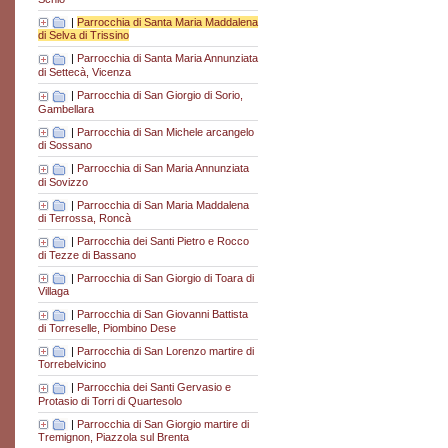
|
Parrocchia di Santa Maria Maddalena
di Selva di Trissino
|
Parrocchia di Santa Maria Annunziata
di Settecà, Vicenza
|
Parrocchia di San Giorgio di Sorio,
Gambellara
|
Parrocchia di San Michele arcangelo
di Sossano
|
Parrocchia di San Maria Annunziata
di Sovizzo
|
Parrocchia di San Maria Maddalena
di Terrossa, Roncà
|
Parrocchia dei Santi Pietro e Rocco
di Tezze di Bassano
|
Parrocchia di San Giorgio di Toara di
Villaga
|
Parrocchia di San Giovanni Battista
di Torreselle, Piombino Dese
|
Parrocchia di San Lorenzo martire di
Torrebelvicino
|
Parrocchia dei Santi Gervasio e
Protasio di Torri di Quartesolo
|
Parrocchia di San Giorgio martire di
Tremignon, Piazzola sul Brenta