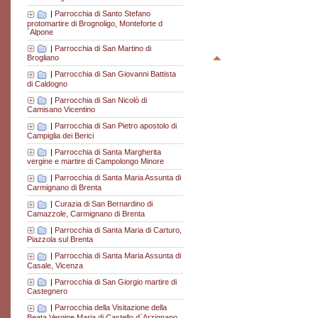
|
Parrocchia di Santo Stefano
protomartire di Brognoligo, Monteforte d
´Alpone
|
Parrocchia di San Martino di
Brogliano
|
Parrocchia di San Giovanni Battista
di Caldogno
|
Parrocchia di San Nicolò di
Camisano Vicentino
|
Parrocchia di San Pietro apostolo di
Campiglia dei Berici
|
Parrocchia di Santa Margherita
vergine e martire di Campolongo Minore
|
Parrocchia di Santa Maria Assunta di
Carmignano di Brenta
|
Curazia di San Bernardino di
Camazzole, Carmignano di Brenta
|
Parrocchia di Santa Maria di Carturo,
Piazzola sul Brenta
|
Parrocchia di Santa Maria Assunta di
Casale, Vicenza
|
Parrocchia di San Giorgio martire di
Castegnero
|
Parrocchia della Visitazione della
Beata Vergine Maria di Castello d´Arzignano,