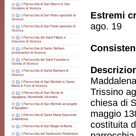
|
Parrocchia di San Marco in San
Girolamo di Vicenza
Estremi c
|
Parrocchia di San Pietro apostolo di
Vicenza
ago. 19
|
Parrocchia di San Paolo apostolo di
Vicenza
|
Parrocchia dei Santi Filippo e
Giacomo di Vicenza
Consisten
|
Parrocchia di Santo Stefano
protomartire di Vicenza
|
Parrocchia dei Santi Faustino e
Giovita di Vicenza
Descrizio
|
Parrocchia di Santa Barbara di
Vicenza
Maddalena 
|
Parrocchia di San Michele in Santa
Maria in Foro di Vicenza
Trissino ag
|
Parrocchia di San Nicola di
Agugliana, Montebello Vicentino
chiesa di S
|
Parrocchia di San Michele arcangelo
di Agugliaro
maggio 1380
|
Parrocchia di Santa Maria Nascente
di Albettone
costituita
|
Parrocchia di San Biagio di Alonte
parrocchia 
|
Parrocchia del Santissimo Redentore