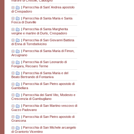
martire di Cresole, Caldogno
|
Parrocchia di Sant´Andrea apostolo
di Crespadoro
|
Parrocchia di Santa Maria e Santa
Fosca di Dueville
|
Parrocchia di Santa Margherita
vergine e martire di Durlo, Crespadoro
|
Parrocchia di San Giovanni Battista
di Enna di Torrebelvicino
|
Parrocchia di Santa Maria di Fimon,
Arcugnano
|
Parrocchia di San Leonardo di
Fongara, Recoaro Terme
|
Parrocchia di Santa Maria e del
Beato Bertrando di Fontaniva
|
Parrocchia di San Pietro apostolo di
Gambellara
|
Parrocchia dei Santi Vito, Modesto e
Crescenzia di Gambugliano
|
Parrocchia di San Martino vescovo di
Gazzo Padovano
|
Parrocchia di San Pietro apostolo di
Grancona
|
Parrocchia di San Michele arcangelo
di Grantorto Vicentino