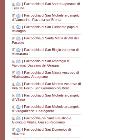
|
Parrocchia di San Andrea apostolo di
Trissino
|
Parrocchia di San Michele arcangelo
di Vaccarino, Piazzola sul Brenta
|
Parrocchia di San Clemente papa di
Valdagno
|
Parrocchia di Santa Maria di Valli del
Pasubio
|
Parrocchia di San Biagio vescovo di
Valmarana
|
Parrocchia di San Ambrogio di
Valrovina, Bassano del Grappa
|
Parrocchia di San Nicola vescovo di
Villabalzana, Arcugnano
|
Parrocchia di San Martino vescovo di
Villa del Ferro, San Germano dei Berici
|
Parrocchia di San Michele arcangelo
di Villaga
|
Parrocchia di San Michele arcangelo
di Villaganzerla, Castegnero
|
Parrocchia dei Santi Faustino e
Giovita di Villalta, Gazzo Padovano
|
Parrocchia di San Domenico di
Villaverla