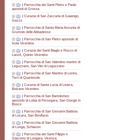
|
Parrocchia dei Santi Pietro e Paolo
apostoli di Grossa
|
Curazia di San Zaccaria di Gaianigo,
Gazzo
|
Parrocchia di Santa Maria Assunta di
Grumolo delle Abbadesse
|
Parrocchia di San Pietro apostolo di
Isola Vicentina
|
Curazia dei Santi Biagio e Rocco di
Lanzè, Quinto Vicentino
|
Parrocchia di San Valentino martire di
Leguzzano, San Vito di Leguzzano
|
Parrocchia di San Martino di Lerino,
Torri di Quartesolo
|
Curazia di Santa Lucia di Lisiera,
Bolzano Vicentino
|
Parrocchia di San Bartolomeo
apostolo di Lobia di Persegara, San Giorgio in
Bosco
|
Parrocchia di San Giovanni Battista
di Locara, San Bonifacio
|
Parrocchia di San Giovanni Battista
di Longa, Schiavon
|
Parrocchia dei Santi Filippo e
Giacomo di Longara, Vicenza