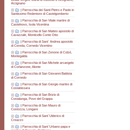
Arzignano
|
Parrocchia dei Santi Pietro e Paolo in
Santissimo Redentore di Castelgomberto
|
Parrocchia di San Vitale martire di
Castelnovo, Isola Vicentina
|
Parrocchia di San Matteo apostolo di
Cavazzale, Monticello Conte Otto
|
Parrocchia di Sant´ Andrea apostolo
di Cereda, Cornedo Vicentino
|
Parrocchia di San Zenone di Colzè,
Montegalda
|
Parrocchia di San Michele arcangelo
di Corlanzone, Alonte
|
Parrocchia di San Giovanni Battista
di Cornedo
|
Parrocchia di San Giorgio martire di
Costabissara
|
Parrocchia di San Brizio di
Costalunga, Pove del Grappa
|
Parrocchia di San Mauro di
Costozza, Longare
|
Parrocchia di Sant´Ulderico di
Creazzo
|
Parrocchia di Sant´Urbano papa e