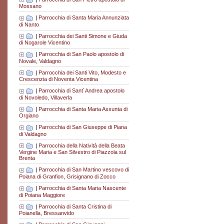
Mossano
|
Parrocchia di Santa Maria Annunziata
di Nanto
|
Parrocchia dei Santi Simone e Giuda
di Nogarole Vicentino
|
Parrocchia di San Paolo apostolo di
Novale, Valdagno
|
Parrocchia dei Santi Vito, Modesto e
Crescenzia di Noventa Vicentina
|
Parrocchia di Sant´Andrea apostolo
di Novoledo, Villaverla
|
Parrocchia di Santa Maria Assunta di
Orgiano
|
Parrocchia di San Giuseppe di Piana
di Valdagno
|
Parrocchia della Natività della Beata
Vergine Maria e San Silvestro di Piazzola sul
Brenta
|
Parrocchia di San Martino vescovo di
Poiana di Granfion, Grisignano di Zocco
|
Parrocchia di Santa Maria Nascente
di Poiana Maggiore
|
Parrocchia di Santa Cristina di
Poianella, Bressanvido