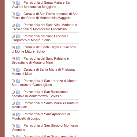
|
Parrocchia di Santa Maria e San
Vitale di Montecchio Maggiore
|
Curazia di San Pietro apostolo di San
Pietro del Costo di Montecchio Maggiore
|
Parrocchia dei Santi Vito, Modesto e
Crescenzia di Montecchio Precalcino
|
Parrocchia dei Santi Leonzio e
Carpoforo di Magrè, Schio
|
Curazia dei Santi Filippo e Giacomo
di Monte Magrè, Schio
|
Parrocchia dei Santi Fabiano e
Sebastiano di Monte di Malo
|
Curazia di Santa Maria di Priabona,
Monte di Malo
|
Parrocchia di San Lorenzo di Monte
San Lorenzo, Gambugliano
|
Parrocchia di San Bartolomeo
apostolo di Montemezzo, Sovizzo
|
Parrocchia di Santa Maria Assunta di
Monteviale
|
Parrocchia di Sant´Apollinare di
Monticello di Lonigo
|
Parrocchia di San Biagio di Montorso
Vicentino
|
Parrocchia di San Pietro apostolo di