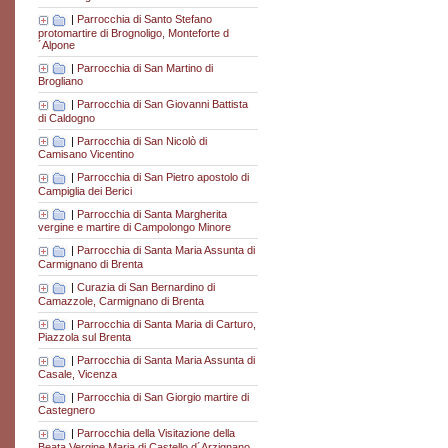
|
Parrocchia di Santo Stefano
protomartire di Brognoligo, Monteforte d
´Alpone
|
Parrocchia di San Martino di
Brogliano
|
Parrocchia di San Giovanni Battista
di Caldogno
|
Parrocchia di San Nicolò di
Camisano Vicentino
|
Parrocchia di San Pietro apostolo di
Campiglia dei Berici
|
Parrocchia di Santa Margherita
vergine e martire di Campolongo Minore
|
Parrocchia di Santa Maria Assunta di
Carmignano di Brenta
|
Curazia di San Bernardino di
Camazzole, Carmignano di Brenta
|
Parrocchia di Santa Maria di Carturo,
Piazzola sul Brenta
|
Parrocchia di Santa Maria Assunta di
Casale, Vicenza
|
Parrocchia di San Giorgio martire di
Castegnero
|
Parrocchia della Visitazione della
Beata Vergine Maria di Castello d´Arzignano,