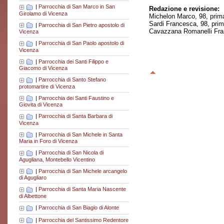
|
Parrocchia di San Marco in San
Redazione e revisione:
Girolamo di Vicenza
Michelon Marco, 98, prim
Sardi Francesca, 98, pri
|
Parrocchia di San Pietro apostolo di
Cavazzana Romanelli Fran
Vicenza
|
Parrocchia di San Paolo apostolo di
Vicenza
|
Parrocchia dei Santi Filippo e
Giacomo di Vicenza
|
Parrocchia di Santo Stefano
protomartire di Vicenza
|
Parrocchia dei Santi Faustino e
Giovita di Vicenza
|
Parrocchia di Santa Barbara di
Vicenza
|
Parrocchia di San Michele in Santa
Maria in Foro di Vicenza
|
Parrocchia di San Nicola di
Agugliana, Montebello Vicentino
|
Parrocchia di San Michele arcangelo
di Agugliaro
|
Parrocchia di Santa Maria Nascente
di Albettone
|
Parrocchia di San Biagio di Alonte
|
Parrocchia del Santissimo Redentore