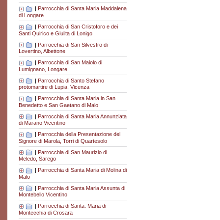
|
Parrocchia di Santa Maria Maddalena
di Longare
|
Parrocchia di San Cristoforo e dei
Santi Quirico e Giulita di Lonigo
|
Parrocchia di San Silvestro di
Lovertino, Albettone
|
Parrocchia di San Maiolo di
Lumignano, Longare
|
Parrocchia di Santo Stefano
protomartire di Lupia, Vicenza
|
Parrocchia di Santa Maria in San
Benedetto e San Gaetano di Malo
|
Parrocchia di Santa Maria Annunziata
di Marano Vicentino
|
Parrocchia della Presentazione del
Signore di Marola, Torri di Quartesolo
|
Parrocchia di San Maurizio di
Meledo, Sarego
|
Parrocchia di Santa Maria di Molina di
Malo
|
Parrocchia di Santa Maria Assunta di
Montebello Vicentino
|
Parrocchia di Santa. Maria di
Montecchia di Crosara