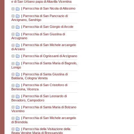
e di San Urbano papa di Altavilla Vicentina
|
Parrocchia di San Nicola di Altissimo
|
Parrocchia di San Pancrazio di
Ancignano, Sandrigo
|
Parrocchia di San Giorgio di Arcole
|
Parrocchia di San Giustina di
Arcugnano
|
Parrocchia di San Michele arcangelo
di Arsiero
|
Parrocchia di Ognissanti di Arzignano
|
Parrocchia di Santa Maria di Bagnolo,
Lonigo
|
Parrocchia di Santa Giustina di
Baldaria, Cologna Veneta
|
Parrocchia di San Cristoforo di
Bertesina, Vicenza
|
Parrocchia di San Leonardo di
Bevadoro, Campodoro
|
Parrocchia di Santa Maria di Bolzano
Vicentino
|
Parrocchia di San Michele arcangelo
di Brendola
|
Parrocchia della Visitazione della
Beata Vergine Maria di Bressanvido