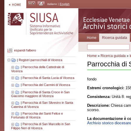
italiano |
English
Home
Ricerca guidata
espandi l'albero
Home
»
Ricerca guidata
»
|
Registri parrocchiali di Vicenza
Parrocchia di
|
Parrocchia della Cattedrale di
Vicenza
|
Parrocchia di Santa Lucia di Vicenza
fondo
|
Parrocchia dei Carmini di Vicenza
Estremi cronologici:
158
|
Parrocchia di Santa Croce in San
Giacomo maggiore di Vicenza
Consistenza:
Unità 8: re
|
Parrocchia di San Silvestro in Santa
Descrizione:
Chiesa campe
Caterina di Vicenza
scorso.
|
Parrocchia dei Santi Felice e
Fortunato di Vicenza
La documentazione è co
Archivio storico diocesan
|
Parrocchia di San Marcello in San
Filippo Neri di Vicenza