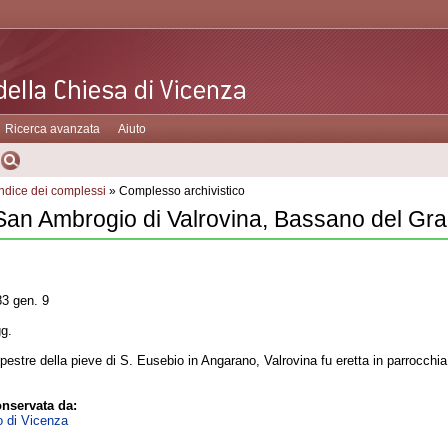
Ricerca avanzata
Aiuto
Indice dei complessi
» Complesso archivistico
 San Ambrogio di Valrovina, Bassano del Gr
3 gen. 9
gg.
stre della pieve di S. Eusebio in Angarano, Valrovina fu eretta in parrocchia
nservata da:
o di Vicenza