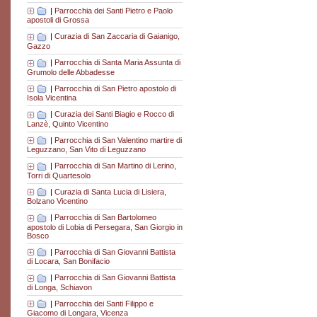
|
Parrocchia dei Santi Pietro e Paolo
apostoli di Grossa
|
Curazia di San Zaccaria di Gaianigo,
Gazzo
|
Parrocchia di Santa Maria Assunta di
Grumolo delle Abbadesse
|
Parrocchia di San Pietro apostolo di
Isola Vicentina
|
Curazia dei Santi Biagio e Rocco di
Lanzè, Quinto Vicentino
|
Parrocchia di San Valentino martire di
Leguzzano, San Vito di Leguzzano
|
Parrocchia di San Martino di Lerino,
Torri di Quartesolo
|
Curazia di Santa Lucia di Lisiera,
Bolzano Vicentino
|
Parrocchia di San Bartolomeo
apostolo di Lobia di Persegara, San Giorgio in
Bosco
|
Parrocchia di San Giovanni Battista
di Locara, San Bonifacio
|
Parrocchia di San Giovanni Battista
di Longa, Schiavon
|
Parrocchia dei Santi Filippo e
Giacomo di Longara, Vicenza