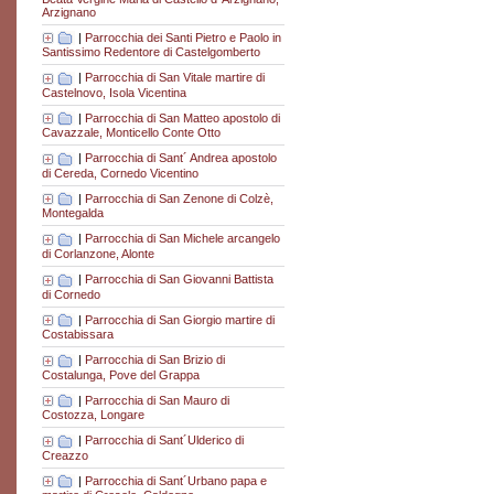
Arzignano
|
Parrocchia dei Santi Pietro e Paolo in
Santissimo Redentore di Castelgomberto
|
Parrocchia di San Vitale martire di
Castelnovo, Isola Vicentina
|
Parrocchia di San Matteo apostolo di
Cavazzale, Monticello Conte Otto
|
Parrocchia di Sant´ Andrea apostolo
di Cereda, Cornedo Vicentino
|
Parrocchia di San Zenone di Colzè,
Montegalda
|
Parrocchia di San Michele arcangelo
di Corlanzone, Alonte
|
Parrocchia di San Giovanni Battista
di Cornedo
|
Parrocchia di San Giorgio martire di
Costabissara
|
Parrocchia di San Brizio di
Costalunga, Pove del Grappa
|
Parrocchia di San Mauro di
Costozza, Longare
|
Parrocchia di Sant´Ulderico di
Creazzo
|
Parrocchia di Sant´Urbano papa e