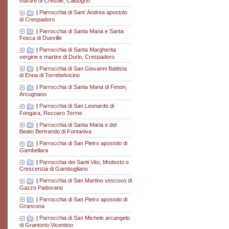
martire di Cresole, Caldogno
|
Parrocchia di Sant´Andrea apostolo
di Crespadoro
|
Parrocchia di Santa Maria e Santa
Fosca di Dueville
|
Parrocchia di Santa Margherita
vergine e martire di Durlo, Crespadoro
|
Parrocchia di San Giovanni Battista
di Enna di Torrebelvicino
|
Parrocchia di Santa Maria di Fimon,
Arcugnano
|
Parrocchia di San Leonardo di
Fongara, Recoaro Terme
|
Parrocchia di Santa Maria e del
Beato Bertrando di Fontaniva
|
Parrocchia di San Pietro apostolo di
Gambellara
|
Parrocchia dei Santi Vito, Modesto e
Crescenzia di Gambugliano
|
Parrocchia di San Martino vescovo di
Gazzo Padovano
|
Parrocchia di San Pietro apostolo di
Grancona
|
Parrocchia di San Michele arcangelo
di Grantorto Vicentino