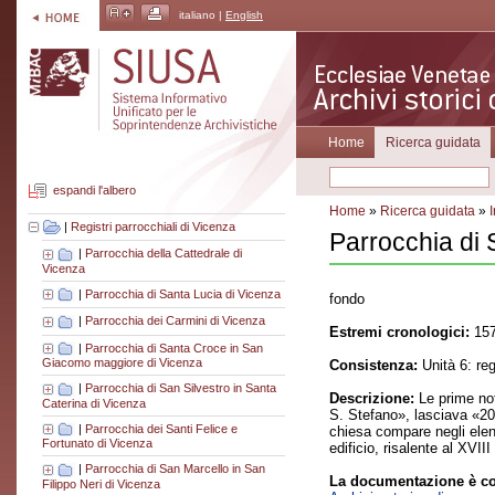
italiano |
English
Home
Ricerca guidata
espandi l'albero
Home
»
Ricerca guidata
»
|
Registri parrocchiali di Vicenza
Parrocchia di 
|
Parrocchia della Cattedrale di
Vicenza
|
Parrocchia di Santa Lucia di Vicenza
fondo
|
Parrocchia dei Carmini di Vicenza
Estremi cronologici:
157
|
Parrocchia di Santa Croce in San
Giacomo maggiore di Vicenza
Consistenza:
Unità 6: re
|
Parrocchia di San Silvestro in Santa
Descrizione:
Le prime not
Caterina di Vicenza
S. Stefano», lasciava «20
|
Parrocchia dei Santi Felice e
chiesa compare negli elenc
Fortunato di Vicenza
edificio, risalente al XVI
|
Parrocchia di San Marcello in San
La documentazione è co
Filippo Neri di Vicenza