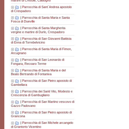
martire di Cresole, Caldogno
|
Parrocchia di Sant´Andrea apostolo
di Crespadoro
|
Parrocchia di Santa Maria e Santa
Fosca di Dueville
|
Parrocchia di Santa Margherita
vergine e martire di Durlo, Crespadoro
|
Parrocchia di San Giovanni Battista
di Enna di Torrebelvicino
|
Parrocchia di Santa Maria di Fimon,
Arcugnano
|
Parrocchia di San Leonardo di
Fongara, Recoaro Terme
|
Parrocchia di Santa Maria e del
Beato Bertrando di Fontaniva
|
Parrocchia di San Pietro apostolo di
Gambellara
|
Parrocchia dei Santi Vito, Modesto e
Crescenzia di Gambugliano
|
Parrocchia di San Martino vescovo di
Gazzo Padovano
|
Parrocchia di San Pietro apostolo di
Grancona
|
Parrocchia di San Michele arcangelo
di Grantorto Vicentino