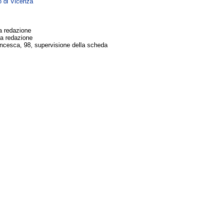
o di Vicenza
a redazione
ma redazione
cesca, 98, supervisione della scheda