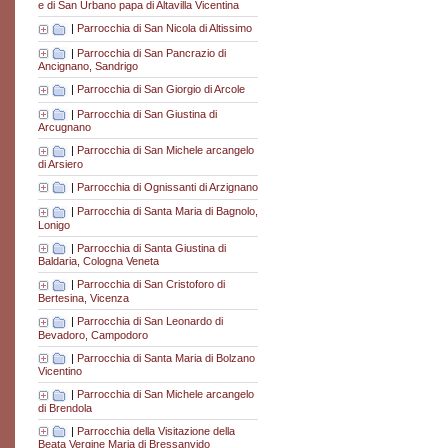
e di San Urbano papa di Altavilla Vicentina
|
Parrocchia di San Nicola di Altissimo
|
Parrocchia di San Pancrazio di
Ancignano, Sandrigo
|
Parrocchia di San Giorgio di Arcole
|
Parrocchia di San Giustina di
Arcugnano
|
Parrocchia di San Michele arcangelo
di Arsiero
|
Parrocchia di Ognissanti di Arzignano
|
Parrocchia di Santa Maria di Bagnolo,
Lonigo
|
Parrocchia di Santa Giustina di
Baldaria, Cologna Veneta
|
Parrocchia di San Cristoforo di
Bertesina, Vicenza
|
Parrocchia di San Leonardo di
Bevadoro, Campodoro
|
Parrocchia di Santa Maria di Bolzano
Vicentino
|
Parrocchia di San Michele arcangelo
di Brendola
|
Parrocchia della Visitazione della
Beata Vergine Maria di Bressanvido