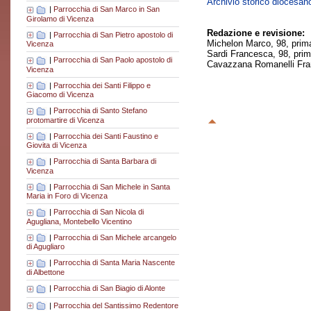
Archivio storico diocesan
|
Parrocchia di San Marco in San
Girolamo di Vicenza
Redazione e revisione:
|
Parrocchia di San Pietro apostolo di
Michelon Marco, 98, prim
Vicenza
Sardi Francesca, 98, pri
|
Parrocchia di San Paolo apostolo di
Cavazzana Romanelli Fran
Vicenza
|
Parrocchia dei Santi Filippo e
Giacomo di Vicenza
|
Parrocchia di Santo Stefano
protomartire di Vicenza
|
Parrocchia dei Santi Faustino e
Giovita di Vicenza
|
Parrocchia di Santa Barbara di
Vicenza
|
Parrocchia di San Michele in Santa
Maria in Foro di Vicenza
|
Parrocchia di San Nicola di
Agugliana, Montebello Vicentino
|
Parrocchia di San Michele arcangelo
di Agugliaro
|
Parrocchia di Santa Maria Nascente
di Albettone
|
Parrocchia di San Biagio di Alonte
|
Parrocchia del Santissimo Redentore