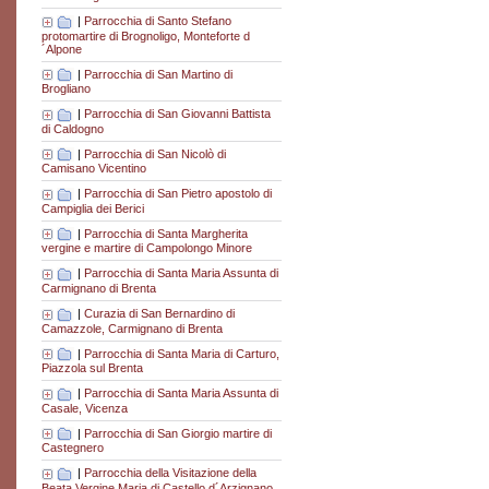
|
Parrocchia di Santo Stefano
protomartire di Brognoligo, Monteforte d
´Alpone
|
Parrocchia di San Martino di
Brogliano
|
Parrocchia di San Giovanni Battista
di Caldogno
|
Parrocchia di San Nicolò di
Camisano Vicentino
|
Parrocchia di San Pietro apostolo di
Campiglia dei Berici
|
Parrocchia di Santa Margherita
vergine e martire di Campolongo Minore
|
Parrocchia di Santa Maria Assunta di
Carmignano di Brenta
|
Curazia di San Bernardino di
Camazzole, Carmignano di Brenta
|
Parrocchia di Santa Maria di Carturo,
Piazzola sul Brenta
|
Parrocchia di Santa Maria Assunta di
Casale, Vicenza
|
Parrocchia di San Giorgio martire di
Castegnero
|
Parrocchia della Visitazione della
Beata Vergine Maria di Castello d´Arzignano,