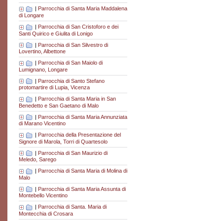
|
Parrocchia di Santa Maria Maddalena
di Longare
|
Parrocchia di San Cristoforo e dei
Santi Quirico e Giulita di Lonigo
|
Parrocchia di San Silvestro di
Lovertino, Albettone
|
Parrocchia di San Maiolo di
Lumignano, Longare
|
Parrocchia di Santo Stefano
protomartire di Lupia, Vicenza
|
Parrocchia di Santa Maria in San
Benedetto e San Gaetano di Malo
|
Parrocchia di Santa Maria Annunziata
di Marano Vicentino
|
Parrocchia della Presentazione del
Signore di Marola, Torri di Quartesolo
|
Parrocchia di San Maurizio di
Meledo, Sarego
|
Parrocchia di Santa Maria di Molina di
Malo
|
Parrocchia di Santa Maria Assunta di
Montebello Vicentino
|
Parrocchia di Santa. Maria di
Montecchia di Crosara