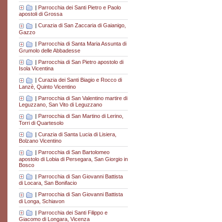
|
Parrocchia dei Santi Pietro e Paolo
apostoli di Grossa
|
Curazia di San Zaccaria di Gaianigo,
Gazzo
|
Parrocchia di Santa Maria Assunta di
Grumolo delle Abbadesse
|
Parrocchia di San Pietro apostolo di
Isola Vicentina
|
Curazia dei Santi Biagio e Rocco di
Lanzè, Quinto Vicentino
|
Parrocchia di San Valentino martire di
Leguzzano, San Vito di Leguzzano
|
Parrocchia di San Martino di Lerino,
Torri di Quartesolo
|
Curazia di Santa Lucia di Lisiera,
Bolzano Vicentino
|
Parrocchia di San Bartolomeo
apostolo di Lobia di Persegara, San Giorgio in
Bosco
|
Parrocchia di San Giovanni Battista
di Locara, San Bonifacio
|
Parrocchia di San Giovanni Battista
di Longa, Schiavon
|
Parrocchia dei Santi Filippo e
Giacomo di Longara, Vicenza