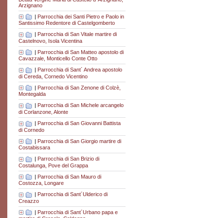
Arzignano
|
Parrocchia dei Santi Pietro e Paolo in
Santissimo Redentore di Castelgomberto
|
Parrocchia di San Vitale martire di
Castelnovo, Isola Vicentina
|
Parrocchia di San Matteo apostolo di
Cavazzale, Monticello Conte Otto
|
Parrocchia di Sant´ Andrea apostolo
di Cereda, Cornedo Vicentino
|
Parrocchia di San Zenone di Colzè,
Montegalda
|
Parrocchia di San Michele arcangelo
di Corlanzone, Alonte
|
Parrocchia di San Giovanni Battista
di Cornedo
|
Parrocchia di San Giorgio martire di
Costabissara
|
Parrocchia di San Brizio di
Costalunga, Pove del Grappa
|
Parrocchia di San Mauro di
Costozza, Longare
|
Parrocchia di Sant´Ulderico di
Creazzo
|
Parrocchia di Sant´Urbano papa e