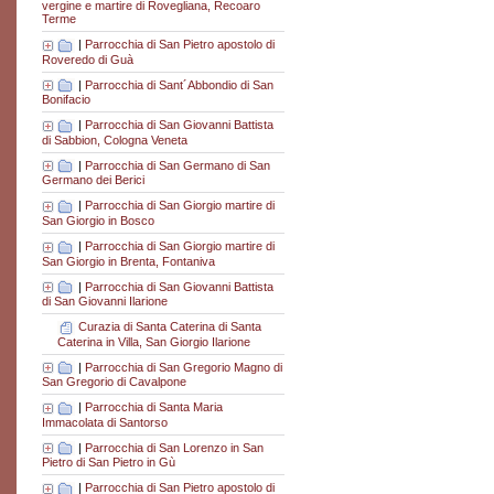
vergine e martire di Rovegliana, Recoaro
Terme
|
Parrocchia di San Pietro apostolo di
Roveredo di Guà
|
Parrocchia di Sant´Abbondio di San
Bonifacio
|
Parrocchia di San Giovanni Battista
di Sabbion, Cologna Veneta
|
Parrocchia di San Germano di San
Germano dei Berici
|
Parrocchia di San Giorgio martire di
San Giorgio in Bosco
|
Parrocchia di San Giorgio martire di
San Giorgio in Brenta, Fontaniva
|
Parrocchia di San Giovanni Battista
di San Giovanni Ilarione
Curazia di Santa Caterina di Santa
Caterina in Villa, San Giorgio Ilarione
|
Parrocchia di San Gregorio Magno di
San Gregorio di Cavalpone
|
Parrocchia di Santa Maria
Immacolata di Santorso
|
Parrocchia di San Lorenzo in San
Pietro di San Pietro in Gù
|
Parrocchia di San Pietro apostolo di