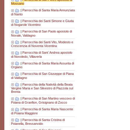
Mossano
|
Parrocchia di Santa Maria Annunziata
di Nanto
|
Parrocchia dei Santi Simone e Giuda
di Nogarole Vicentino
|
Parrocchia di San Paolo apostolo di
Novale, Valdagno
|
Parrocchia dei Santi Vito, Modesto e
Crescenzia di Noventa Vicentina
|
Parrocchia di Sant´Andrea apostolo
di Novoledo, Villaverla
|
Parrocchia di Santa Maria Assunta di
Orgiano
|
Parrocchia di San Giuseppe di Piana
di Valdagno
|
Parrocchia della Natività della Beata
Vergine Maria e San Silvestro di Piazzola sul
Brenta
|
Parrocchia di San Martino vescovo di
Poiana di Granfion, Grisignano di Zocco
|
Parrocchia di Santa Maria Nascente
di Poiana Maggiore
|
Parrocchia di Santa Cristina di
Poianella, Bressanvido