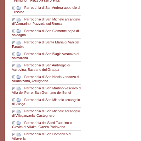
Tremignon, Piazzola sul Brenta
|
Parrocchia di San Andrea apostolo di
Trissino
|
Parrocchia di San Michele arcangelo
di Vaccarino, Piazzola sul Brenta
|
Parrocchia di San Clemente papa di
Valdagno
|
Parrocchia di Santa Maria di Valli del
Pasubio
|
Parrocchia di San Biagio vescovo di
Valmarana
|
Parrocchia di San Ambrogio di
Valrovina, Bassano del Grappa
|
Parrocchia di San Nicola vescovo di
Villabalzana, Arcugnano
|
Parrocchia di San Martino vescovo di
Villa del Ferro, San Germano dei Berici
|
Parrocchia di San Michele arcangelo
di Villaga
|
Parrocchia di San Michele arcangelo
di Villaganzerla, Castegnero
|
Parrocchia dei Santi Faustino e
Giovita di Villalta, Gazzo Padovano
|
Parrocchia di San Domenico di
Villaverla