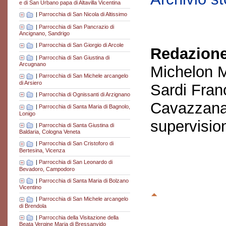
e di San Urbano papa di Altavilla Vicentina
|
Parrocchia di San Nicola di Altissimo
|
Parrocchia di San Pancrazio di
Ancignano, Sandrigo
|
Parrocchia di San Giorgio di Arcole
Redazione
|
Parrocchia di San Giustina di
Arcugnano
Michelon M
|
Parrocchia di San Michele arcangelo
di Arsiero
Sardi Fran
|
Parrocchia di Ognissanti di Arzignano
Cavazzana
|
Parrocchia di Santa Maria di Bagnolo,
Lonigo
supervisio
|
Parrocchia di Santa Giustina di
Baldaria, Cologna Veneta
|
Parrocchia di San Cristoforo di
Bertesina, Vicenza
|
Parrocchia di San Leonardo di
Bevadoro, Campodoro
|
Parrocchia di Santa Maria di Bolzano
Vicentino
|
Parrocchia di San Michele arcangelo
di Brendola
|
Parrocchia della Visitazione della
Beata Vergine Maria di Bressanvido