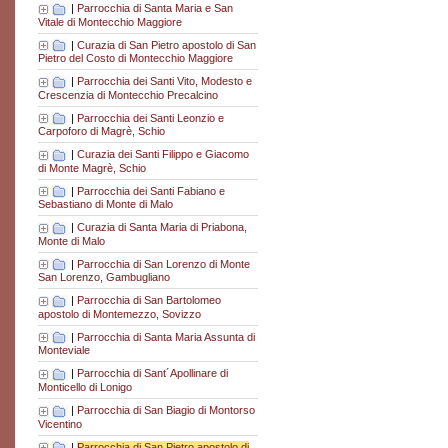
|
Parrocchia di Santa Maria e San
Vitale di Montecchio Maggiore
|
Curazia di San Pietro apostolo di San
Pietro del Costo di Montecchio Maggiore
|
Parrocchia dei Santi Vito, Modesto e
Crescenzia di Montecchio Precalcino
|
Parrocchia dei Santi Leonzio e
Carpoforo di Magrè, Schio
|
Curazia dei Santi Filippo e Giacomo
di Monte Magrè, Schio
|
Parrocchia dei Santi Fabiano e
Sebastiano di Monte di Malo
|
Curazia di Santa Maria di Priabona,
Monte di Malo
|
Parrocchia di San Lorenzo di Monte
San Lorenzo, Gambugliano
|
Parrocchia di San Bartolomeo
apostolo di Montemezzo, Sovizzo
|
Parrocchia di Santa Maria Assunta di
Monteviale
|
Parrocchia di Sant´Apollinare di
Monticello di Lonigo
|
Parrocchia di San Biagio di Montorso
Vicentino
|
Parrocchia di San Pietro apostolo di