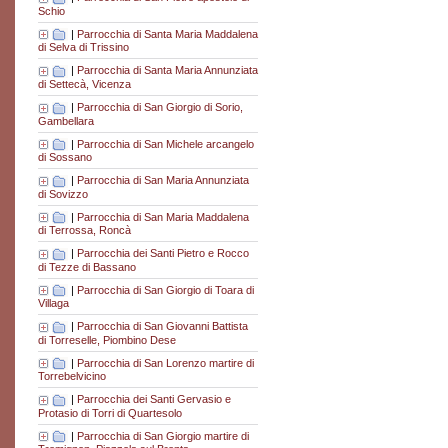
Schio
|
Parrocchia di Santa Maria Maddalena
di Selva di Trissino
|
Parrocchia di Santa Maria Annunziata
di Settecà, Vicenza
|
Parrocchia di San Giorgio di Sorio,
Gambellara
|
Parrocchia di San Michele arcangelo
di Sossano
|
Parrocchia di San Maria Annunziata
di Sovizzo
|
Parrocchia di San Maria Maddalena
di Terrossa, Roncà
|
Parrocchia dei Santi Pietro e Rocco
di Tezze di Bassano
|
Parrocchia di San Giorgio di Toara di
Villaga
|
Parrocchia di San Giovanni Battista
di Torreselle, Piombino Dese
|
Parrocchia di San Lorenzo martire di
Torrebelvicino
|
Parrocchia dei Santi Gervasio e
Protasio di Torri di Quartesolo
|
Parrocchia di San Giorgio martire di