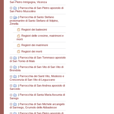
San Pietro Intrigogna, Vicenza
|
Parrocchia di San Pietro apostolo di
San Pietro Mussolino
|
Parrocchia di Santo Stefano
protomartire di Santo Stefano di Volpino,
Zimella
Registri dei battesimi
Registri delle cresime, matrimoni e
morti
Registri dei matrimoni
Registri dei morti
|
Parrocchia di San Tommaso apostolo
di San Tomio di Malo
|
Parrocchia di San Vito di San Vito di
Brendola
|
Parrocchia dei Santi Vito, Modesto e
Crescenzia di San Vito di Leguzzano
|
Parrocchia di San Andrea apostolo di
Sarcedo
|
Parrocchia di Santa Maria Assunta di
Sarego
|
Parrocchia di San Michele arcangelo
di Sarmego, Grumolo delle Abbadesse
|
Parrocchia di San Pietro apostolo di