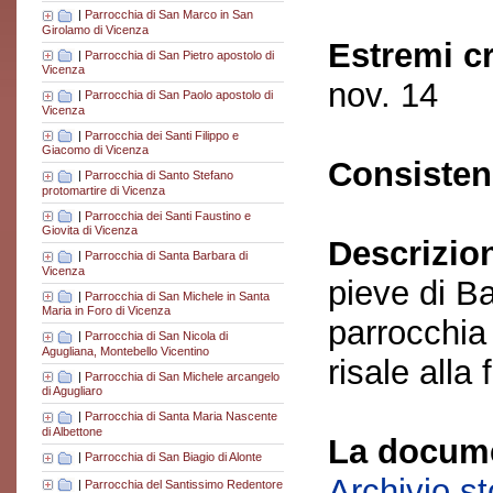
|
Parrocchia di San Marco in San
Girolamo di Vicenza
Estremi c
|
Parrocchia di San Pietro apostolo di
Vicenza
nov. 14
|
Parrocchia di San Paolo apostolo di
Vicenza
|
Parrocchia dei Santi Filippo e
Giacomo di Vicenza
Consisten
|
Parrocchia di Santo Stefano
protomartire di Vicenza
|
Parrocchia dei Santi Faustino e
Giovita di Vicenza
Descrizio
|
Parrocchia di Santa Barbara di
Vicenza
pieve di Ba
|
Parrocchia di San Michele in Santa
Maria in Foro di Vicenza
parrocchia
|
Parrocchia di San Nicola di
Agugliana, Montebello Vicentino
risale alla
|
Parrocchia di San Michele arcangelo
di Agugliaro
|
Parrocchia di Santa Maria Nascente
di Albettone
La docume
|
Parrocchia di San Biagio di Alonte
Archivio s
|
Parrocchia del Santissimo Redentore