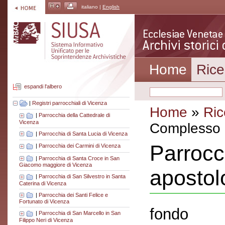
italiano |
English
Home
Rice
espandi l'albero
|
Registri parrocchiali di Vicenza
Home
»
Ric
|
Parrocchia della Cattedrale di
Vicenza
Complesso a
|
Parrocchia di Santa Lucia di Vicenza
Parrocc
|
Parrocchia dei Carmini di Vicenza
|
Parrocchia di Santa Croce in San
Giacomo maggiore di Vicenza
apostol
|
Parrocchia di San Silvestro in Santa
Caterina di Vicenza
|
Parrocchia dei Santi Felice e
Fortunato di Vicenza
fondo
|
Parrocchia di San Marcello in San
Filippo Neri di Vicenza