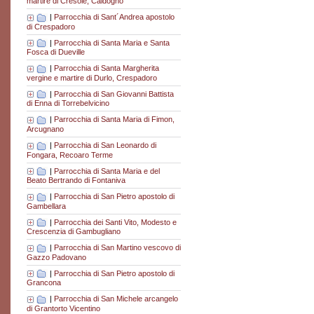
martire di Cresole, Caldogno
|
Parrocchia di Sant´Andrea apostolo
di Crespadoro
|
Parrocchia di Santa Maria e Santa
Fosca di Dueville
|
Parrocchia di Santa Margherita
vergine e martire di Durlo, Crespadoro
|
Parrocchia di San Giovanni Battista
di Enna di Torrebelvicino
|
Parrocchia di Santa Maria di Fimon,
Arcugnano
|
Parrocchia di San Leonardo di
Fongara, Recoaro Terme
|
Parrocchia di Santa Maria e del
Beato Bertrando di Fontaniva
|
Parrocchia di San Pietro apostolo di
Gambellara
|
Parrocchia dei Santi Vito, Modesto e
Crescenzia di Gambugliano
|
Parrocchia di San Martino vescovo di
Gazzo Padovano
|
Parrocchia di San Pietro apostolo di
Grancona
|
Parrocchia di San Michele arcangelo
di Grantorto Vicentino