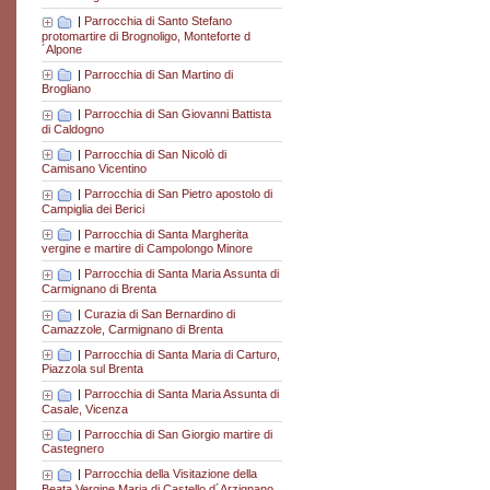
|
Parrocchia di Santo Stefano
protomartire di Brognoligo, Monteforte d
´Alpone
|
Parrocchia di San Martino di
Brogliano
|
Parrocchia di San Giovanni Battista
di Caldogno
|
Parrocchia di San Nicolò di
Camisano Vicentino
|
Parrocchia di San Pietro apostolo di
Campiglia dei Berici
|
Parrocchia di Santa Margherita
vergine e martire di Campolongo Minore
|
Parrocchia di Santa Maria Assunta di
Carmignano di Brenta
|
Curazia di San Bernardino di
Camazzole, Carmignano di Brenta
|
Parrocchia di Santa Maria di Carturo,
Piazzola sul Brenta
|
Parrocchia di Santa Maria Assunta di
Casale, Vicenza
|
Parrocchia di San Giorgio martire di
Castegnero
|
Parrocchia della Visitazione della
Beata Vergine Maria di Castello d´Arzignano,