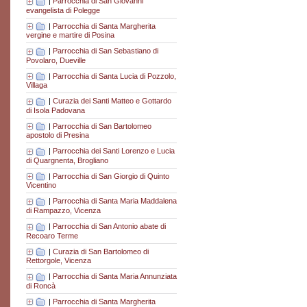
|
Parrocchia di San Giovanni
evangelista di Polegge
|
Parrocchia di Santa Margherita
vergine e martire di Posina
|
Parrocchia di San Sebastiano di
Povolaro, Dueville
|
Parrocchia di Santa Lucia di Pozzolo,
Villaga
|
Curazia dei Santi Matteo e Gottardo
di Isola Padovana
|
Parrocchia di San Bartolomeo
apostolo di Presina
|
Parrocchia dei Santi Lorenzo e Lucia
di Quargnenta, Brogliano
|
Parrocchia di San Giorgio di Quinto
Vicentino
|
Parrocchia di Santa Maria Maddalena
di Rampazzo, Vicenza
|
Parrocchia di San Antonio abate di
Recoaro Terme
|
Curazia di San Bartolomeo di
Rettorgole, Vicenza
|
Parrocchia di Santa Maria Annunziata
di Roncà
|
Parrocchia di Santa Margherita