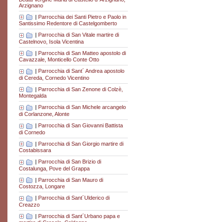
Arzignano
|
Parrocchia dei Santi Pietro e Paolo in
Santissimo Redentore di Castelgomberto
|
Parrocchia di San Vitale martire di
Castelnovo, Isola Vicentina
|
Parrocchia di San Matteo apostolo di
Cavazzale, Monticello Conte Otto
|
Parrocchia di Sant´ Andrea apostolo
di Cereda, Cornedo Vicentino
|
Parrocchia di San Zenone di Colzè,
Montegalda
|
Parrocchia di San Michele arcangelo
di Corlanzone, Alonte
|
Parrocchia di San Giovanni Battista
di Cornedo
|
Parrocchia di San Giorgio martire di
Costabissara
|
Parrocchia di San Brizio di
Costalunga, Pove del Grappa
|
Parrocchia di San Mauro di
Costozza, Longare
|
Parrocchia di Sant´Ulderico di
Creazzo
|
Parrocchia di Sant´Urbano papa e