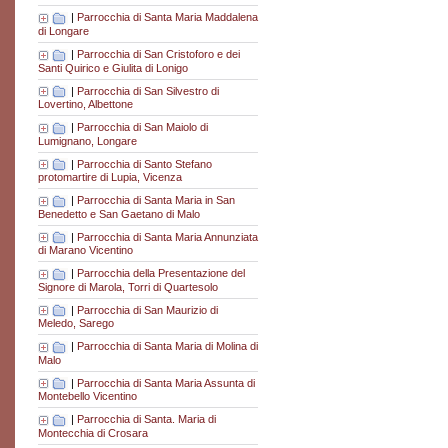
|
Parrocchia di Santa Maria Maddalena
di Longare
|
Parrocchia di San Cristoforo e dei
Santi Quirico e Giulita di Lonigo
|
Parrocchia di San Silvestro di
Lovertino, Albettone
|
Parrocchia di San Maiolo di
Lumignano, Longare
|
Parrocchia di Santo Stefano
protomartire di Lupia, Vicenza
|
Parrocchia di Santa Maria in San
Benedetto e San Gaetano di Malo
|
Parrocchia di Santa Maria Annunziata
di Marano Vicentino
|
Parrocchia della Presentazione del
Signore di Marola, Torri di Quartesolo
|
Parrocchia di San Maurizio di
Meledo, Sarego
|
Parrocchia di Santa Maria di Molina di
Malo
|
Parrocchia di Santa Maria Assunta di
Montebello Vicentino
|
Parrocchia di Santa. Maria di
Montecchia di Crosara