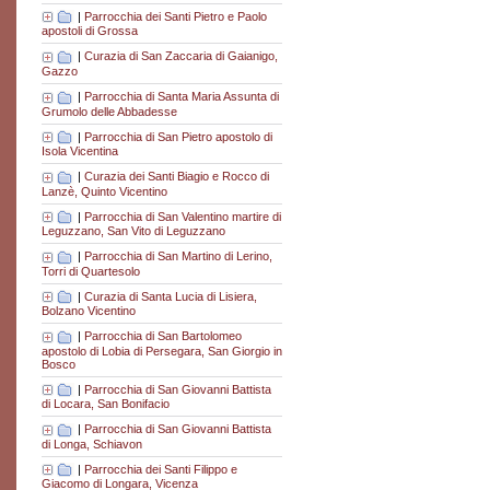
|
Parrocchia dei Santi Pietro e Paolo
apostoli di Grossa
|
Curazia di San Zaccaria di Gaianigo,
Gazzo
|
Parrocchia di Santa Maria Assunta di
Grumolo delle Abbadesse
|
Parrocchia di San Pietro apostolo di
Isola Vicentina
|
Curazia dei Santi Biagio e Rocco di
Lanzè, Quinto Vicentino
|
Parrocchia di San Valentino martire di
Leguzzano, San Vito di Leguzzano
|
Parrocchia di San Martino di Lerino,
Torri di Quartesolo
|
Curazia di Santa Lucia di Lisiera,
Bolzano Vicentino
|
Parrocchia di San Bartolomeo
apostolo di Lobia di Persegara, San Giorgio in
Bosco
|
Parrocchia di San Giovanni Battista
di Locara, San Bonifacio
|
Parrocchia di San Giovanni Battista
di Longa, Schiavon
|
Parrocchia dei Santi Filippo e
Giacomo di Longara, Vicenza