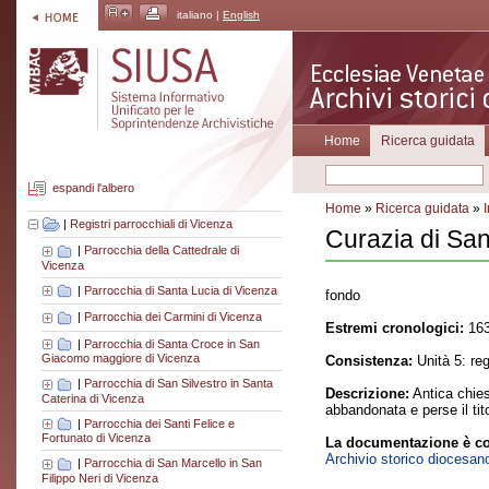
italiano |
English
Home
Ricerca guidata
espandi l'albero
Home
»
Ricerca guidata
»
|
Registri parrocchiali di Vicenza
Curazia di San
|
Parrocchia della Cattedrale di
Vicenza
|
Parrocchia di Santa Lucia di Vicenza
fondo
|
Parrocchia dei Carmini di Vicenza
Estremi cronologici:
163
|
Parrocchia di Santa Croce in San
Giacomo maggiore di Vicenza
Consistenza:
Unità 5: re
|
Parrocchia di San Silvestro in Santa
Descrizione:
Antica chies
Caterina di Vicenza
abbandonata e perse il tit
|
Parrocchia dei Santi Felice e
Fortunato di Vicenza
La documentazione è co
Archivio storico diocesan
|
Parrocchia di San Marcello in San
Filippo Neri di Vicenza