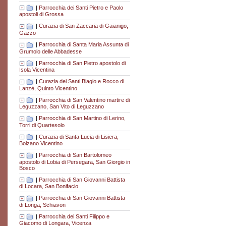
|
Parrocchia dei Santi Pietro e Paolo
apostoli di Grossa
|
Curazia di San Zaccaria di Gaianigo,
Gazzo
|
Parrocchia di Santa Maria Assunta di
Grumolo delle Abbadesse
|
Parrocchia di San Pietro apostolo di
Isola Vicentina
|
Curazia dei Santi Biagio e Rocco di
Lanzè, Quinto Vicentino
|
Parrocchia di San Valentino martire di
Leguzzano, San Vito di Leguzzano
|
Parrocchia di San Martino di Lerino,
Torri di Quartesolo
|
Curazia di Santa Lucia di Lisiera,
Bolzano Vicentino
|
Parrocchia di San Bartolomeo
apostolo di Lobia di Persegara, San Giorgio in
Bosco
|
Parrocchia di San Giovanni Battista
di Locara, San Bonifacio
|
Parrocchia di San Giovanni Battista
di Longa, Schiavon
|
Parrocchia dei Santi Filippo e
Giacomo di Longara, Vicenza