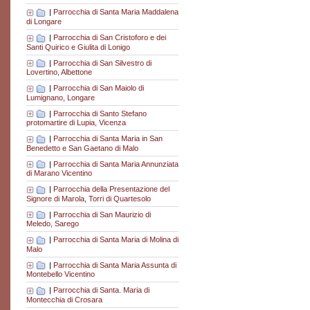
|
Parrocchia di Santa Maria Maddalena
di Longare
|
Parrocchia di San Cristoforo e dei
Santi Quirico e Giulita di Lonigo
|
Parrocchia di San Silvestro di
Lovertino, Albettone
|
Parrocchia di San Maiolo di
Lumignano, Longare
|
Parrocchia di Santo Stefano
protomartire di Lupia, Vicenza
|
Parrocchia di Santa Maria in San
Benedetto e San Gaetano di Malo
|
Parrocchia di Santa Maria Annunziata
di Marano Vicentino
|
Parrocchia della Presentazione del
Signore di Marola, Torri di Quartesolo
|
Parrocchia di San Maurizio di
Meledo, Sarego
|
Parrocchia di Santa Maria di Molina di
Malo
|
Parrocchia di Santa Maria Assunta di
Montebello Vicentino
|
Parrocchia di Santa. Maria di
Montecchia di Crosara