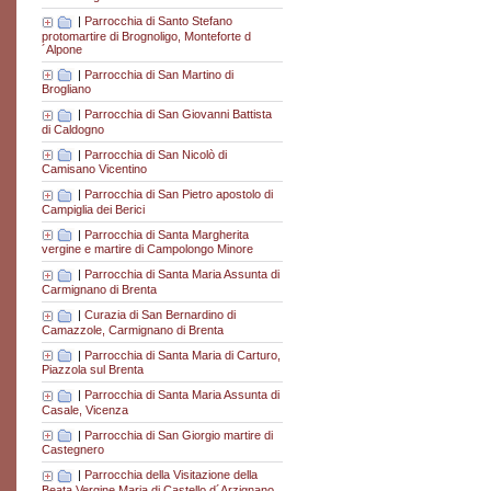
|
Parrocchia di Santo Stefano
protomartire di Brognoligo, Monteforte d
´Alpone
|
Parrocchia di San Martino di
Brogliano
|
Parrocchia di San Giovanni Battista
di Caldogno
|
Parrocchia di San Nicolò di
Camisano Vicentino
|
Parrocchia di San Pietro apostolo di
Campiglia dei Berici
|
Parrocchia di Santa Margherita
vergine e martire di Campolongo Minore
|
Parrocchia di Santa Maria Assunta di
Carmignano di Brenta
|
Curazia di San Bernardino di
Camazzole, Carmignano di Brenta
|
Parrocchia di Santa Maria di Carturo,
Piazzola sul Brenta
|
Parrocchia di Santa Maria Assunta di
Casale, Vicenza
|
Parrocchia di San Giorgio martire di
Castegnero
|
Parrocchia della Visitazione della
Beata Vergine Maria di Castello d´Arzignano,