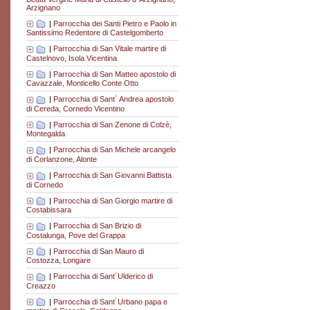
Arzignano
|
Parrocchia dei Santi Pietro e Paolo in
Santissimo Redentore di Castelgomberto
|
Parrocchia di San Vitale martire di
Castelnovo, Isola Vicentina
|
Parrocchia di San Matteo apostolo di
Cavazzale, Monticello Conte Otto
|
Parrocchia di Sant´ Andrea apostolo
di Cereda, Cornedo Vicentino
|
Parrocchia di San Zenone di Colzè,
Montegalda
|
Parrocchia di San Michele arcangelo
di Corlanzone, Alonte
|
Parrocchia di San Giovanni Battista
di Cornedo
|
Parrocchia di San Giorgio martire di
Costabissara
|
Parrocchia di San Brizio di
Costalunga, Pove del Grappa
|
Parrocchia di San Mauro di
Costozza, Longare
|
Parrocchia di Sant´Ulderico di
Creazzo
|
Parrocchia di Sant´Urbano papa e