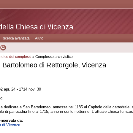
Ricerca avanzata
Aiuto
Indice dei complessi
» Complesso archivistico
 Bartolomeo di Rettorgole, Vicenza
2 apr. 24 - 1714 nov. 30
gg.
a dedicata a San Bartolomeo, annessa nel 1185 al Capitolo della cattedrale, e
olo di parrocchia fino al 1715, anno in cui lo riottenne. L´attuale chiesa fu ri
nservata da:
o di Vicenza