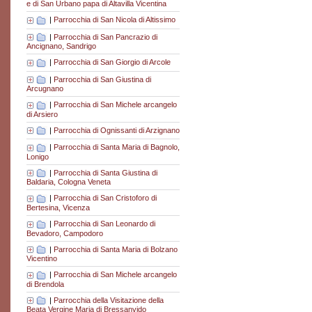
e di San Urbano papa di Altavilla Vicentina
|
Parrocchia di San Nicola di Altissimo
|
Parrocchia di San Pancrazio di
Ancignano, Sandrigo
|
Parrocchia di San Giorgio di Arcole
|
Parrocchia di San Giustina di
Arcugnano
|
Parrocchia di San Michele arcangelo
di Arsiero
|
Parrocchia di Ognissanti di Arzignano
|
Parrocchia di Santa Maria di Bagnolo,
Lonigo
|
Parrocchia di Santa Giustina di
Baldaria, Cologna Veneta
|
Parrocchia di San Cristoforo di
Bertesina, Vicenza
|
Parrocchia di San Leonardo di
Bevadoro, Campodoro
|
Parrocchia di Santa Maria di Bolzano
Vicentino
|
Parrocchia di San Michele arcangelo
di Brendola
|
Parrocchia della Visitazione della
Beata Vergine Maria di Bressanvido