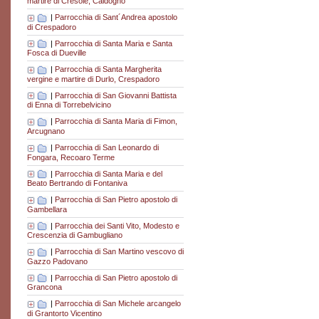
martire di Cresole, Caldogno
|
Parrocchia di Sant´Andrea apostolo
di Crespadoro
|
Parrocchia di Santa Maria e Santa
Fosca di Dueville
|
Parrocchia di Santa Margherita
vergine e martire di Durlo, Crespadoro
|
Parrocchia di San Giovanni Battista
di Enna di Torrebelvicino
|
Parrocchia di Santa Maria di Fimon,
Arcugnano
|
Parrocchia di San Leonardo di
Fongara, Recoaro Terme
|
Parrocchia di Santa Maria e del
Beato Bertrando di Fontaniva
|
Parrocchia di San Pietro apostolo di
Gambellara
|
Parrocchia dei Santi Vito, Modesto e
Crescenzia di Gambugliano
|
Parrocchia di San Martino vescovo di
Gazzo Padovano
|
Parrocchia di San Pietro apostolo di
Grancona
|
Parrocchia di San Michele arcangelo
di Grantorto Vicentino