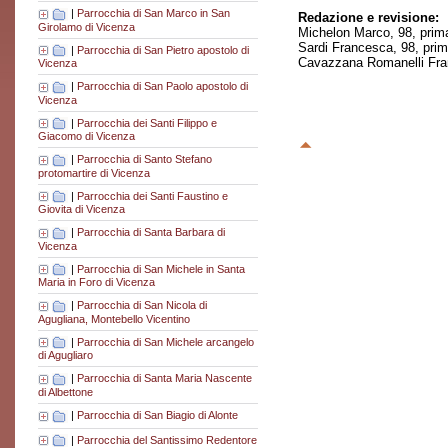
|
Parrocchia di San Marco in San
Redazione e revisione:
Girolamo di Vicenza
Michelon Marco, 98, prim
Sardi Francesca, 98, pri
|
Parrocchia di San Pietro apostolo di
Cavazzana Romanelli Fran
Vicenza
|
Parrocchia di San Paolo apostolo di
Vicenza
|
Parrocchia dei Santi Filippo e
Giacomo di Vicenza
|
Parrocchia di Santo Stefano
protomartire di Vicenza
|
Parrocchia dei Santi Faustino e
Giovita di Vicenza
|
Parrocchia di Santa Barbara di
Vicenza
|
Parrocchia di San Michele in Santa
Maria in Foro di Vicenza
|
Parrocchia di San Nicola di
Agugliana, Montebello Vicentino
|
Parrocchia di San Michele arcangelo
di Agugliaro
|
Parrocchia di Santa Maria Nascente
di Albettone
|
Parrocchia di San Biagio di Alonte
|
Parrocchia del Santissimo Redentore