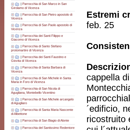
|
Parrocchia di San Marco in San
Girolamo di Vicenza
Estremi c
|
Parrocchia di San Pietro apostolo di
Vicenza
feb. 25
|
Parrocchia di San Paolo apostolo di
Vicenza
|
Parrocchia dei Santi Filippo e
Giacomo di Vicenza
Consisten
|
Parrocchia di Santo Stefano
protomartire di Vicenza
|
Parrocchia dei Santi Faustino e
Giovita di Vicenza
Descrizio
|
Parrocchia di Santa Barbara di
Vicenza
cappella d
|
Parrocchia di San Michele in Santa
Maria in Foro di Vicenza
Montecchia
|
Parrocchia di San Nicola di
Agugliana, Montebello Vicentino
parrocchial
|
Parrocchia di San Michele arcangelo
di Agugliaro
´edificio, n
|
Parrocchia di Santa Maria Nascente
di Albettone
ricostruito
|
Parrocchia di San Biagio di Alonte
cui l´attua
|
Parrocchia del Santissimo Redentore