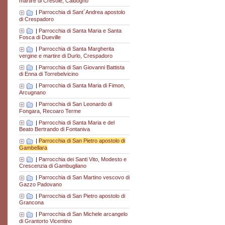
martire di Cresole, Caldogno
|
Parrocchia di Sant´Andrea apostolo
di Crespadoro
|
Parrocchia di Santa Maria e Santa
Fosca di Dueville
|
Parrocchia di Santa Margherita
vergine e martire di Durlo, Crespadoro
|
Parrocchia di San Giovanni Battista
di Enna di Torrebelvicino
|
Parrocchia di Santa Maria di Fimon,
Arcugnano
|
Parrocchia di San Leonardo di
Fongara, Recoaro Terme
|
Parrocchia di Santa Maria e del
Beato Bertrando di Fontaniva
|
Parrocchia di San Pietro apostolo di
Gambellara
|
Parrocchia dei Santi Vito, Modesto e
Crescenzia di Gambugliano
|
Parrocchia di San Martino vescovo di
Gazzo Padovano
|
Parrocchia di San Pietro apostolo di
Grancona
|
Parrocchia di San Michele arcangelo
di Grantorto Vicentino