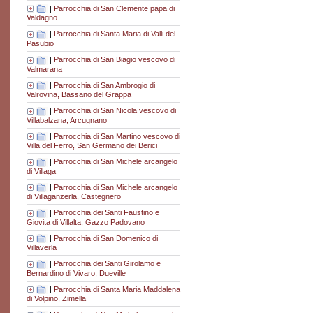
|
Parrocchia di San Clemente papa di
Valdagno
|
Parrocchia di Santa Maria di Valli del
Pasubio
|
Parrocchia di San Biagio vescovo di
Valmarana
|
Parrocchia di San Ambrogio di
Valrovina, Bassano del Grappa
|
Parrocchia di San Nicola vescovo di
Villabalzana, Arcugnano
|
Parrocchia di San Martino vescovo di
Villa del Ferro, San Germano dei Berici
|
Parrocchia di San Michele arcangelo
di Villaga
|
Parrocchia di San Michele arcangelo
di Villaganzerla, Castegnero
|
Parrocchia dei Santi Faustino e
Giovita di Villalta, Gazzo Padovano
|
Parrocchia di San Domenico di
Villaverla
|
Parrocchia dei Santi Girolamo e
Bernardino di Vivaro, Dueville
|
Parrocchia di Santa Maria Maddalena
di Volpino, Zimella