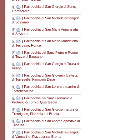
|
Parrocchia di San Giorgio di Sorio,
Gambellara
|
Parrocchia di San Michele arcangelo
di Sossano
|
Parrocchia di San Maria Annunziata
di Sovizzo
|
Parrocchia di San Maria Maddalena
di Terrossa, Roncà
|
Parrocchia dei Santi Pietro e Rocco
di Tezze di Bassano
|
Parrocchia di San Giorgio di Toara di
Villaga
|
Parrocchia di San Giovanni Battista
di Torreselle, Piombino Dese
|
Parrocchia di San Lorenzo martire di
Torrebelvicino
|
Parrocchia dei Santi Gervasio e
Protasio di Torri di Quartesolo
|
Parrocchia di San Giorgio martire di
Tremignon, Piazzola sul Brenta
|
Parrocchia di San Andrea apostolo di
Trissino
|
Parrocchia di San Michele arcangelo
di Vaccarino, Piazzola sul Brenta