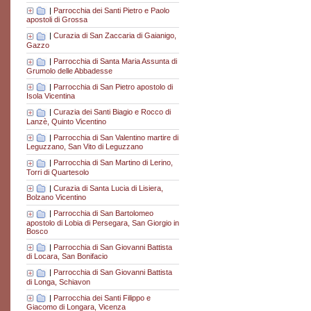
|
Parrocchia dei Santi Pietro e Paolo
apostoli di Grossa
|
Curazia di San Zaccaria di Gaianigo,
Gazzo
|
Parrocchia di Santa Maria Assunta di
Grumolo delle Abbadesse
|
Parrocchia di San Pietro apostolo di
Isola Vicentina
|
Curazia dei Santi Biagio e Rocco di
Lanzè, Quinto Vicentino
|
Parrocchia di San Valentino martire di
Leguzzano, San Vito di Leguzzano
|
Parrocchia di San Martino di Lerino,
Torri di Quartesolo
|
Curazia di Santa Lucia di Lisiera,
Bolzano Vicentino
|
Parrocchia di San Bartolomeo
apostolo di Lobia di Persegara, San Giorgio in
Bosco
|
Parrocchia di San Giovanni Battista
di Locara, San Bonifacio
|
Parrocchia di San Giovanni Battista
di Longa, Schiavon
|
Parrocchia dei Santi Filippo e
Giacomo di Longara, Vicenza