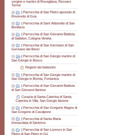
vergine e martire di Rovegliana, Recoaro
Terme
|
Parrocchia di San Pietro apostolo di
Roveredo di Guà
|
Parrocchia di Sant´Abbondio di San
Bonifacio
|
Parrocchia di San Giovanni Battista
di Sabbion, Cologna Veneta
|
Parrocchia di San Germano di San
Germano dei Berici
|
Parrocchia di San Giorgio martire di
San Giorgio in Bosco
Registri dei battesimi
|
Parrocchia di San Giorgio martire di
San Giorgio in Brenta, Fontaniva
|
Parrocchia di San Giovanni Battista
di San Giovanni Ilarione
Curazia di Santa Caterina di Santa
Caterina in Villa, San Giorgio Ilarione
|
Parrocchia di San Gregorio Magno di
San Gregorio di Cavalpone
|
Parrocchia di Santa Maria
Immacolata di Santorso
|
Parrocchia di San Lorenzo in San
Pietro di San Pietro in Gù