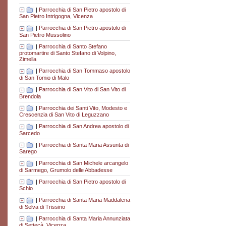
|
Parrocchia di San Pietro apostolo di
San Pietro Intrigogna, Vicenza
|
Parrocchia di San Pietro apostolo di
San Pietro Mussolino
|
Parrocchia di Santo Stefano
protomartire di Santo Stefano di Volpino,
Zimella
|
Parrocchia di San Tommaso apostolo
di San Tomio di Malo
|
Parrocchia di San Vito di San Vito di
Brendola
|
Parrocchia dei Santi Vito, Modesto e
Crescenzia di San Vito di Leguzzano
|
Parrocchia di San Andrea apostolo di
Sarcedo
|
Parrocchia di Santa Maria Assunta di
Sarego
|
Parrocchia di San Michele arcangelo
di Sarmego, Grumolo delle Abbadesse
|
Parrocchia di San Pietro apostolo di
Schio
|
Parrocchia di Santa Maria Maddalena
di Selva di Trissino
|
Parrocchia di Santa Maria Annunziata
di Settecà, Vicenza