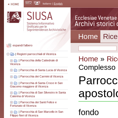
italiano |
English
Home
Rice
espandi l'albero
|
Registri parrocchiali di Vicenza
Home
»
Ric
|
Parrocchia della Cattedrale di
Vicenza
Complesso a
|
Parrocchia di Santa Lucia di Vicenza
Parrocc
|
Parrocchia dei Carmini di Vicenza
|
Parrocchia di Santa Croce in San
Giacomo maggiore di Vicenza
apostol
|
Parrocchia di San Silvestro in Santa
Caterina di Vicenza
|
Parrocchia dei Santi Felice e
Fortunato di Vicenza
fondo
|
Parrocchia di San Marcello in San
Filippo Neri di Vicenza