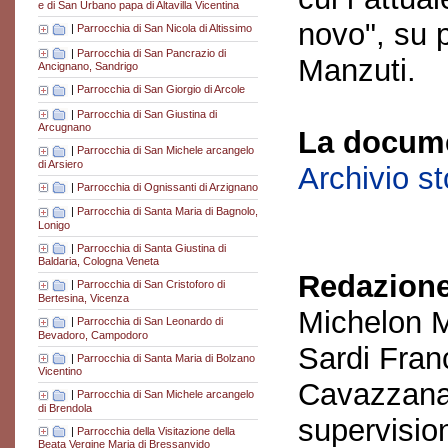
e di San Urbano papa di Altavilla Vicentina
novo", su 
|
Parrocchia di San Nicola di Altissimo
|
Parrocchia di San Pancrazio di
Manzuti.
Ancignano, Sandrigo
|
Parrocchia di San Giorgio di Arcole
|
Parrocchia di San Giustina di
Arcugnano
La docume
|
Parrocchia di San Michele arcangelo
di Arsiero
Archivio s
|
Parrocchia di Ognissanti di Arzignano
|
Parrocchia di Santa Maria di Bagnolo,
Lonigo
|
Parrocchia di Santa Giustina di
Baldaria, Cologna Veneta
Redazione
|
Parrocchia di San Cristoforo di
Bertesina, Vicenza
Michelon M
|
Parrocchia di San Leonardo di
Bevadoro, Campodoro
Sardi Fran
|
Parrocchia di Santa Maria di Bolzano
Vicentino
Cavazzana
|
Parrocchia di San Michele arcangelo
di Brendola
supervisio
|
Parrocchia della Visitazione della
Beata Vergine Maria di Bressanvido