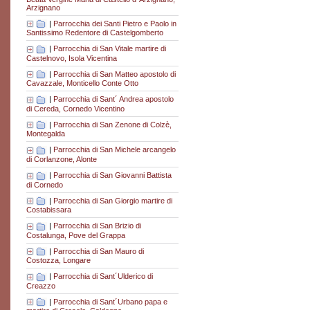
Arzignano
|
Parrocchia dei Santi Pietro e Paolo in
Santissimo Redentore di Castelgomberto
|
Parrocchia di San Vitale martire di
Castelnovo, Isola Vicentina
|
Parrocchia di San Matteo apostolo di
Cavazzale, Monticello Conte Otto
|
Parrocchia di Sant´ Andrea apostolo
di Cereda, Cornedo Vicentino
|
Parrocchia di San Zenone di Colzè,
Montegalda
|
Parrocchia di San Michele arcangelo
di Corlanzone, Alonte
|
Parrocchia di San Giovanni Battista
di Cornedo
|
Parrocchia di San Giorgio martire di
Costabissara
|
Parrocchia di San Brizio di
Costalunga, Pove del Grappa
|
Parrocchia di San Mauro di
Costozza, Longare
|
Parrocchia di Sant´Ulderico di
Creazzo
|
Parrocchia di Sant´Urbano papa e