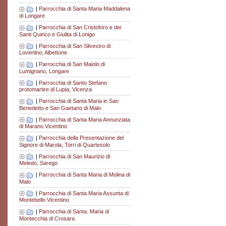
|
Parrocchia di Santa Maria Maddalena
di Longare
|
Parrocchia di San Cristoforo e dei
Santi Quirico e Giulita di Lonigo
|
Parrocchia di San Silvestro di
Lovertino, Albettone
|
Parrocchia di San Maiolo di
Lumignano, Longare
|
Parrocchia di Santo Stefano
protomartire di Lupia, Vicenza
|
Parrocchia di Santa Maria in San
Benedetto e San Gaetano di Malo
|
Parrocchia di Santa Maria Annunziata
di Marano Vicentino
|
Parrocchia della Presentazione del
Signore di Marola, Torri di Quartesolo
|
Parrocchia di San Maurizio di
Meledo, Sarego
|
Parrocchia di Santa Maria di Molina di
Malo
|
Parrocchia di Santa Maria Assunta di
Montebello Vicentino
|
Parrocchia di Santa. Maria di
Montecchia di Crosara