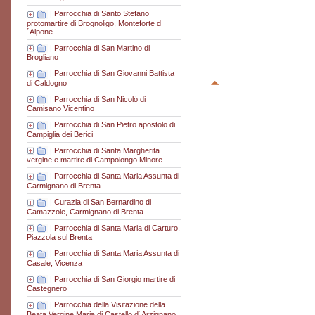
|
Parrocchia di Santo Stefano
protomartire di Brognoligo, Monteforte d
´Alpone
|
Parrocchia di San Martino di
Brogliano
|
Parrocchia di San Giovanni Battista
di Caldogno
|
Parrocchia di San Nicolò di
Camisano Vicentino
|
Parrocchia di San Pietro apostolo di
Campiglia dei Berici
|
Parrocchia di Santa Margherita
vergine e martire di Campolongo Minore
|
Parrocchia di Santa Maria Assunta di
Carmignano di Brenta
|
Curazia di San Bernardino di
Camazzole, Carmignano di Brenta
|
Parrocchia di Santa Maria di Carturo,
Piazzola sul Brenta
|
Parrocchia di Santa Maria Assunta di
Casale, Vicenza
|
Parrocchia di San Giorgio martire di
Castegnero
|
Parrocchia della Visitazione della
Beata Vergine Maria di Castello d´Arzignano,