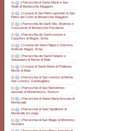
|
Parrocchia di Santa Maria e San
Vitale di Montecchio Maggiore
|
Curazia di San Pietro apostolo di San
Pietro del Costo di Montecchio Maggiore
|
Parrocchia dei Santi Vito, Modesto e
Crescenzia di Montecchio Precalcino
|
Parrocchia dei Santi Leonzio e
Carpoforo di Magrè, Schio
|
Curazia dei Santi Filippo e Giacomo
di Monte Magrè, Schio
|
Parrocchia dei Santi Fabiano e
Sebastiano di Monte di Malo
|
Curazia di Santa Maria di Priabona,
Monte di Malo
|
Parrocchia di San Lorenzo di Monte
San Lorenzo, Gambugliano
|
Parrocchia di San Bartolomeo
apostolo di Montemezzo, Sovizzo
|
Parrocchia di Santa Maria Assunta di
Monteviale
|
Parrocchia di Sant´Apollinare di
Monticello di Lonigo
|
Parrocchia di San Biagio di Montorso
Vicentino
|
Parrocchia di San Pietro apostolo di