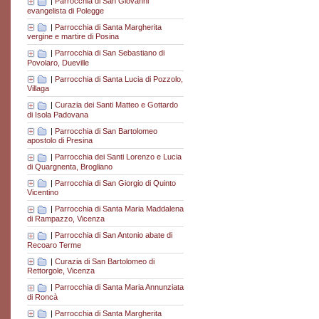
|
Parrocchia di San Giovanni
evangelista di Polegge
|
Parrocchia di Santa Margherita
vergine e martire di Posina
|
Parrocchia di San Sebastiano di
Povolaro, Dueville
|
Parrocchia di Santa Lucia di Pozzolo,
Villaga
|
Curazia dei Santi Matteo e Gottardo
di Isola Padovana
|
Parrocchia di San Bartolomeo
apostolo di Presina
|
Parrocchia dei Santi Lorenzo e Lucia
di Quargnenta, Brogliano
|
Parrocchia di San Giorgio di Quinto
Vicentino
|
Parrocchia di Santa Maria Maddalena
di Rampazzo, Vicenza
|
Parrocchia di San Antonio abate di
Recoaro Terme
|
Curazia di San Bartolomeo di
Rettorgole, Vicenza
|
Parrocchia di Santa Maria Annunziata
di Roncà
|
Parrocchia di Santa Margherita