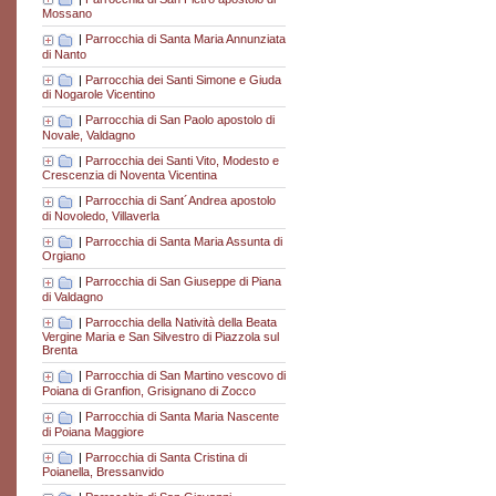
Mossano
|
Parrocchia di Santa Maria Annunziata
di Nanto
|
Parrocchia dei Santi Simone e Giuda
di Nogarole Vicentino
|
Parrocchia di San Paolo apostolo di
Novale, Valdagno
|
Parrocchia dei Santi Vito, Modesto e
Crescenzia di Noventa Vicentina
|
Parrocchia di Sant´Andrea apostolo
di Novoledo, Villaverla
|
Parrocchia di Santa Maria Assunta di
Orgiano
|
Parrocchia di San Giuseppe di Piana
di Valdagno
|
Parrocchia della Natività della Beata
Vergine Maria e San Silvestro di Piazzola sul
Brenta
|
Parrocchia di San Martino vescovo di
Poiana di Granfion, Grisignano di Zocco
|
Parrocchia di Santa Maria Nascente
di Poiana Maggiore
|
Parrocchia di Santa Cristina di
Poianella, Bressanvido