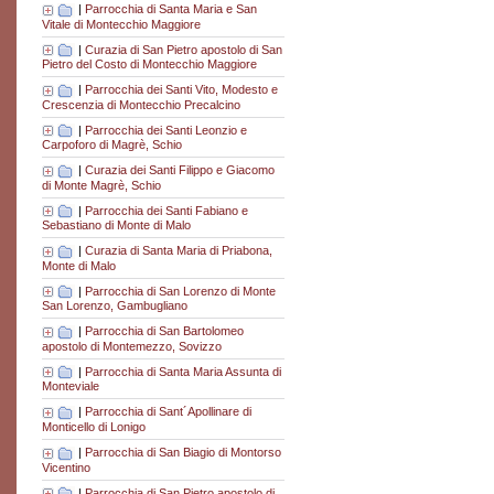
|
Parrocchia di Santa Maria e San
Vitale di Montecchio Maggiore
|
Curazia di San Pietro apostolo di San
Pietro del Costo di Montecchio Maggiore
|
Parrocchia dei Santi Vito, Modesto e
Crescenzia di Montecchio Precalcino
|
Parrocchia dei Santi Leonzio e
Carpoforo di Magrè, Schio
|
Curazia dei Santi Filippo e Giacomo
di Monte Magrè, Schio
|
Parrocchia dei Santi Fabiano e
Sebastiano di Monte di Malo
|
Curazia di Santa Maria di Priabona,
Monte di Malo
|
Parrocchia di San Lorenzo di Monte
San Lorenzo, Gambugliano
|
Parrocchia di San Bartolomeo
apostolo di Montemezzo, Sovizzo
|
Parrocchia di Santa Maria Assunta di
Monteviale
|
Parrocchia di Sant´Apollinare di
Monticello di Lonigo
|
Parrocchia di San Biagio di Montorso
Vicentino
|
Parrocchia di San Pietro apostolo di