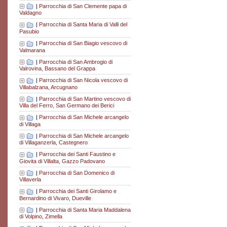
|
Parrocchia di San Clemente papa di
Valdagno
|
Parrocchia di Santa Maria di Valli del
Pasubio
|
Parrocchia di San Biagio vescovo di
Valmarana
|
Parrocchia di San Ambrogio di
Valrovina, Bassano del Grappa
|
Parrocchia di San Nicola vescovo di
Villabalzana, Arcugnano
|
Parrocchia di San Martino vescovo di
Villa del Ferro, San Germano dei Berici
|
Parrocchia di San Michele arcangelo
di Villaga
|
Parrocchia di San Michele arcangelo
di Villaganzerla, Castegnero
|
Parrocchia dei Santi Faustino e
Giovita di Villalta, Gazzo Padovano
|
Parrocchia di San Domenico di
Villaverla
|
Parrocchia dei Santi Girolamo e
Bernardino di Vivaro, Dueville
|
Parrocchia di Santa Maria Maddalena
di Volpino, Zimella