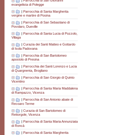
|
Parrocchia di San Giovanni
evangelista di Polegge
|
Parrocchia di Santa Margherita
vergine e martire di Posina
|
Parrocchia di San Sebastiano di
Povolaro, Dueville
|
Parrocchia di Santa Lucia di Pozzolo,
Villaga
|
Curazia dei Santi Matteo e Gottardo
di Isola Padovana
|
Parrocchia di San Bartolomeo
apostolo di Presina
|
Parrocchia dei Santi Lorenzo e Lucia
di Quargnenta, Brogliano
|
Parrocchia di San Giorgio di Quinto
Vicentino
|
Parrocchia di Santa Maria Maddalena
di Rampazzo, Vicenza
|
Parrocchia di San Antonio abate di
Recoaro Terme
|
Curazia di San Bartolomeo di
Rettorgole, Vicenza
|
Parrocchia di Santa Maria Annunziata
di Roncà
|
Parrocchia di Santa Margherita