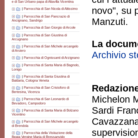
e di San Urbano papa di Altavilla Vicentina
novo", su 
|
Parrocchia di San Nicola di Altissimo
|
Parrocchia di San Pancrazio di
Manzuti.
Ancignano, Sandrigo
|
Parrocchia di San Giorgio di Arcole
|
Parrocchia di San Giustina di
Arcugnano
La docume
|
Parrocchia di San Michele arcangelo
di Arsiero
Archivio s
|
Parrocchia di Ognissanti di Arzignano
|
Parrocchia di Santa Maria di Bagnolo,
Lonigo
|
Parrocchia di Santa Giustina di
Baldaria, Cologna Veneta
Redazione
|
Parrocchia di San Cristoforo di
Bertesina, Vicenza
Michelon M
|
Parrocchia di San Leonardo di
Bevadoro, Campodoro
Sardi Fran
|
Parrocchia di Santa Maria di Bolzano
Vicentino
Cavazzana
|
Parrocchia di San Michele arcangelo
di Brendola
supervisio
|
Parrocchia della Visitazione della
Beata Vergine Maria di Bressanvido