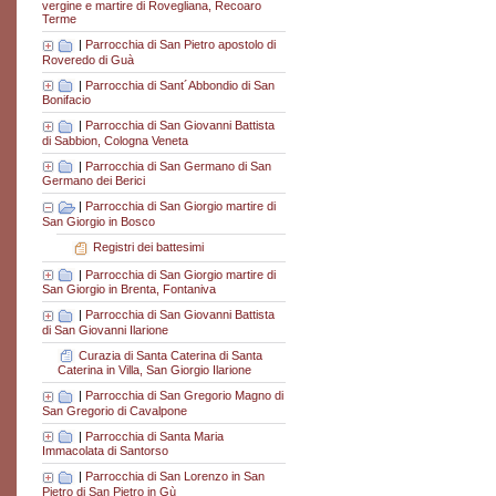
vergine e martire di Rovegliana, Recoaro
Terme
|
Parrocchia di San Pietro apostolo di
Roveredo di Guà
|
Parrocchia di Sant´Abbondio di San
Bonifacio
|
Parrocchia di San Giovanni Battista
di Sabbion, Cologna Veneta
|
Parrocchia di San Germano di San
Germano dei Berici
|
Parrocchia di San Giorgio martire di
San Giorgio in Bosco
Registri dei battesimi
|
Parrocchia di San Giorgio martire di
San Giorgio in Brenta, Fontaniva
|
Parrocchia di San Giovanni Battista
di San Giovanni Ilarione
Curazia di Santa Caterina di Santa
Caterina in Villa, San Giorgio Ilarione
|
Parrocchia di San Gregorio Magno di
San Gregorio di Cavalpone
|
Parrocchia di Santa Maria
Immacolata di Santorso
|
Parrocchia di San Lorenzo in San
Pietro di San Pietro in Gù