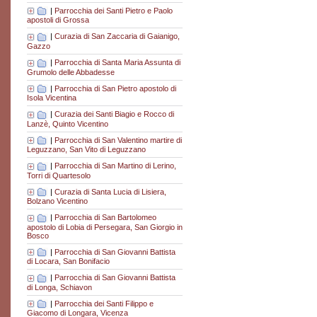
|
Parrocchia dei Santi Pietro e Paolo
apostoli di Grossa
|
Curazia di San Zaccaria di Gaianigo,
Gazzo
|
Parrocchia di Santa Maria Assunta di
Grumolo delle Abbadesse
|
Parrocchia di San Pietro apostolo di
Isola Vicentina
|
Curazia dei Santi Biagio e Rocco di
Lanzè, Quinto Vicentino
|
Parrocchia di San Valentino martire di
Leguzzano, San Vito di Leguzzano
|
Parrocchia di San Martino di Lerino,
Torri di Quartesolo
|
Curazia di Santa Lucia di Lisiera,
Bolzano Vicentino
|
Parrocchia di San Bartolomeo
apostolo di Lobia di Persegara, San Giorgio in
Bosco
|
Parrocchia di San Giovanni Battista
di Locara, San Bonifacio
|
Parrocchia di San Giovanni Battista
di Longa, Schiavon
|
Parrocchia dei Santi Filippo e
Giacomo di Longara, Vicenza