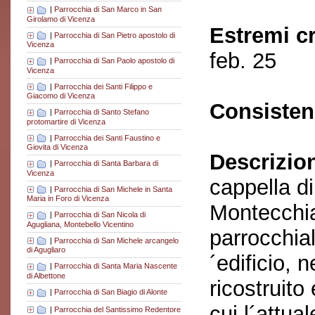
|
Parrocchia di San Marco in San
Girolamo di Vicenza
Estremi c
|
Parrocchia di San Pietro apostolo di
Vicenza
feb. 25
|
Parrocchia di San Paolo apostolo di
Vicenza
|
Parrocchia dei Santi Filippo e
Giacomo di Vicenza
Consisten
|
Parrocchia di Santo Stefano
protomartire di Vicenza
|
Parrocchia dei Santi Faustino e
Giovita di Vicenza
Descrizio
|
Parrocchia di Santa Barbara di
Vicenza
cappella d
|
Parrocchia di San Michele in Santa
Maria in Foro di Vicenza
Montecchia
|
Parrocchia di San Nicola di
Agugliana, Montebello Vicentino
parrocchial
|
Parrocchia di San Michele arcangelo
di Agugliaro
´edificio, n
|
Parrocchia di Santa Maria Nascente
di Albettone
ricostruito
|
Parrocchia di San Biagio di Alonte
cui l´attua
|
Parrocchia del Santissimo Redentore