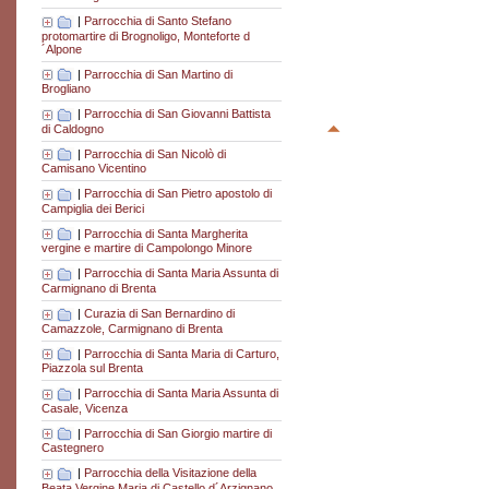
|
Parrocchia di Santo Stefano
protomartire di Brognoligo, Monteforte d
´Alpone
|
Parrocchia di San Martino di
Brogliano
|
Parrocchia di San Giovanni Battista
di Caldogno
|
Parrocchia di San Nicolò di
Camisano Vicentino
|
Parrocchia di San Pietro apostolo di
Campiglia dei Berici
|
Parrocchia di Santa Margherita
vergine e martire di Campolongo Minore
|
Parrocchia di Santa Maria Assunta di
Carmignano di Brenta
|
Curazia di San Bernardino di
Camazzole, Carmignano di Brenta
|
Parrocchia di Santa Maria di Carturo,
Piazzola sul Brenta
|
Parrocchia di Santa Maria Assunta di
Casale, Vicenza
|
Parrocchia di San Giorgio martire di
Castegnero
|
Parrocchia della Visitazione della
Beata Vergine Maria di Castello d´Arzignano,