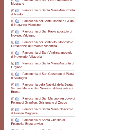
Mossano
|
Parrocchia di Santa Maria Annunziata
di Nanto
|
Parrocchia dei Santi Simone e Giuda
di Nogarole Vicentino
|
Parrocchia di San Paolo apostolo di
Novale, Valdagno
|
Parrocchia dei Santi Vito, Modesto e
Crescenzia di Noventa Vicentina
|
Parrocchia di Sant´Andrea apostolo
di Novoledo, Villaverla
|
Parrocchia di Santa Maria Assunta di
Orgiano
|
Parrocchia di San Giuseppe di Piana
di Valdagno
|
Parrocchia della Natività della Beata
Vergine Maria e San Silvestro di Piazzola sul
Brenta
|
Parrocchia di San Martino vescovo di
Poiana di Granfion, Grisignano di Zocco
|
Parrocchia di Santa Maria Nascente
di Poiana Maggiore
|
Parrocchia di Santa Cristina di
Poianella, Bressanvido