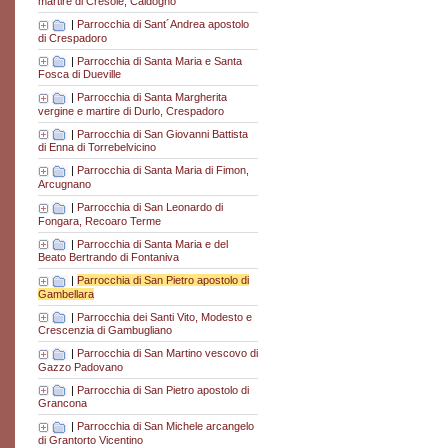
martire di Cresole, Caldogno
|
Parrocchia di Sant´Andrea apostolo
di Crespadoro
|
Parrocchia di Santa Maria e Santa
Fosca di Dueville
|
Parrocchia di Santa Margherita
vergine e martire di Durlo, Crespadoro
|
Parrocchia di San Giovanni Battista
di Enna di Torrebelvicino
|
Parrocchia di Santa Maria di Fimon,
Arcugnano
|
Parrocchia di San Leonardo di
Fongara, Recoaro Terme
|
Parrocchia di Santa Maria e del
Beato Bertrando di Fontaniva
|
Parrocchia di San Pietro apostolo di
Gambellara
|
Parrocchia dei Santi Vito, Modesto e
Crescenzia di Gambugliano
|
Parrocchia di San Martino vescovo di
Gazzo Padovano
|
Parrocchia di San Pietro apostolo di
Grancona
|
Parrocchia di San Michele arcangelo
di Grantorto Vicentino