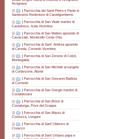
Arzignano
|
Parrocchia dei Santi Pietro e Paolo in
Santissimo Redentore di Castelgomberto
|
Parrocchia di San Vitale martire di
Castelnovo, Isola Vicentina
|
Parrocchia di San Matteo apostolo di
Cavazzale, Monticello Conte Otto
|
Parrocchia di Sant´ Andrea apostolo
di Cereda, Cornedo Vicentino
|
Parrocchia di San Zenone di Colzè,
Montegalda
|
Parrocchia di San Michele arcangelo
di Corlanzone, Alonte
|
Parrocchia di San Giovanni Battista
di Cornedo
|
Parrocchia di San Giorgio martire di
Costabissara
|
Parrocchia di San Brizio di
Costalunga, Pove del Grappa
|
Parrocchia di San Mauro di
Costozza, Longare
|
Parrocchia di Sant´Ulderico di
Creazzo
|
Parrocchia di Sant´Urbano papa e