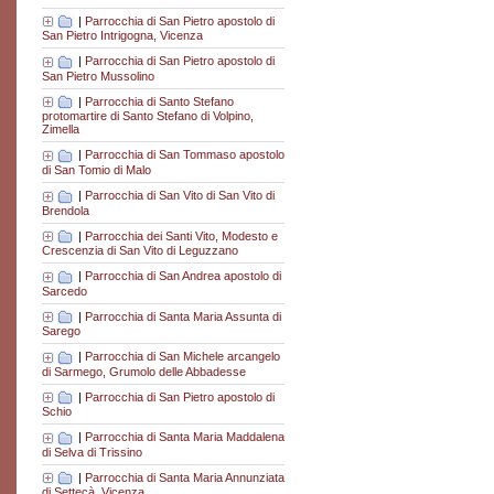
|
Parrocchia di San Pietro apostolo di
San Pietro Intrigogna, Vicenza
|
Parrocchia di San Pietro apostolo di
San Pietro Mussolino
|
Parrocchia di Santo Stefano
protomartire di Santo Stefano di Volpino,
Zimella
|
Parrocchia di San Tommaso apostolo
di San Tomio di Malo
|
Parrocchia di San Vito di San Vito di
Brendola
|
Parrocchia dei Santi Vito, Modesto e
Crescenzia di San Vito di Leguzzano
|
Parrocchia di San Andrea apostolo di
Sarcedo
|
Parrocchia di Santa Maria Assunta di
Sarego
|
Parrocchia di San Michele arcangelo
di Sarmego, Grumolo delle Abbadesse
|
Parrocchia di San Pietro apostolo di
Schio
|
Parrocchia di Santa Maria Maddalena
di Selva di Trissino
|
Parrocchia di Santa Maria Annunziata
di Settecà, Vicenza