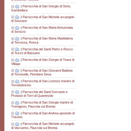
|
Parrocchia di San Giorgio di Sorio,
Gambellara
|
Parrocchia di San Michele arcangelo
di Sossano
|
Parrocchia di San Maria Annunziata
di Sovizzo
|
Parrocchia di San Maria Maddalena
di Terrossa, Roncà
|
Parrocchia dei Santi Pietro e Rocco
di Tezze di Bassano
|
Parrocchia di San Giorgio di Toara di
Villaga
|
Parrocchia di San Giovanni Battista
di Torreselle, Piombino Dese
|
Parrocchia di San Lorenzo martire di
Torrebelvicino
|
Parrocchia dei Santi Gervasio e
Protasio di Torri di Quartesolo
|
Parrocchia di San Giorgio martire di
Tremignon, Piazzola sul Brenta
|
Parrocchia di San Andrea apostolo di
Trissino
|
Parrocchia di San Michele arcangelo
di Vaccarino, Piazzola sul Brenta