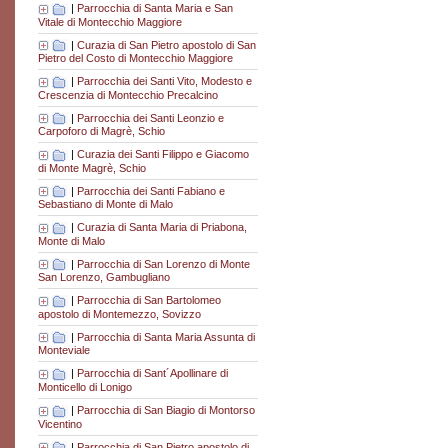
|
Parrocchia di Santa Maria e San
Vitale di Montecchio Maggiore
|
Curazia di San Pietro apostolo di San
Pietro del Costo di Montecchio Maggiore
|
Parrocchia dei Santi Vito, Modesto e
Crescenzia di Montecchio Precalcino
|
Parrocchia dei Santi Leonzio e
Carpoforo di Magrè, Schio
|
Curazia dei Santi Filippo e Giacomo
di Monte Magrè, Schio
|
Parrocchia dei Santi Fabiano e
Sebastiano di Monte di Malo
|
Curazia di Santa Maria di Priabona,
Monte di Malo
|
Parrocchia di San Lorenzo di Monte
San Lorenzo, Gambugliano
|
Parrocchia di San Bartolomeo
apostolo di Montemezzo, Sovizzo
|
Parrocchia di Santa Maria Assunta di
Monteviale
|
Parrocchia di Sant´Apollinare di
Monticello di Lonigo
|
Parrocchia di San Biagio di Montorso
Vicentino
|
Parrocchia di San Pietro apostolo di