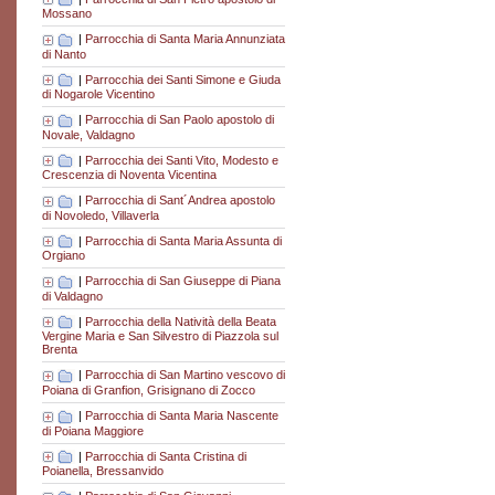
Mossano
|
Parrocchia di Santa Maria Annunziata
di Nanto
|
Parrocchia dei Santi Simone e Giuda
di Nogarole Vicentino
|
Parrocchia di San Paolo apostolo di
Novale, Valdagno
|
Parrocchia dei Santi Vito, Modesto e
Crescenzia di Noventa Vicentina
|
Parrocchia di Sant´Andrea apostolo
di Novoledo, Villaverla
|
Parrocchia di Santa Maria Assunta di
Orgiano
|
Parrocchia di San Giuseppe di Piana
di Valdagno
|
Parrocchia della Natività della Beata
Vergine Maria e San Silvestro di Piazzola sul
Brenta
|
Parrocchia di San Martino vescovo di
Poiana di Granfion, Grisignano di Zocco
|
Parrocchia di Santa Maria Nascente
di Poiana Maggiore
|
Parrocchia di Santa Cristina di
Poianella, Bressanvido