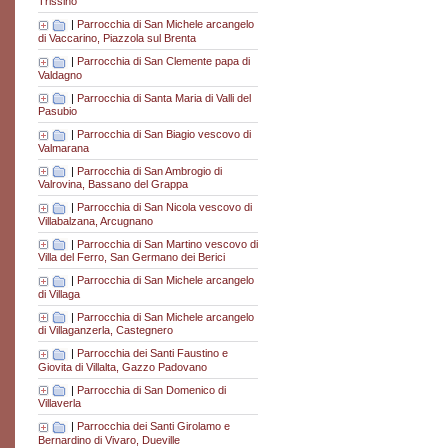
Trissino
|
Parrocchia di San Michele arcangelo
di Vaccarino, Piazzola sul Brenta
|
Parrocchia di San Clemente papa di
Valdagno
|
Parrocchia di Santa Maria di Valli del
Pasubio
|
Parrocchia di San Biagio vescovo di
Valmarana
|
Parrocchia di San Ambrogio di
Valrovina, Bassano del Grappa
|
Parrocchia di San Nicola vescovo di
Villabalzana, Arcugnano
|
Parrocchia di San Martino vescovo di
Villa del Ferro, San Germano dei Berici
|
Parrocchia di San Michele arcangelo
di Villaga
|
Parrocchia di San Michele arcangelo
di Villaganzerla, Castegnero
|
Parrocchia dei Santi Faustino e
Giovita di Villalta, Gazzo Padovano
|
Parrocchia di San Domenico di
Villaverla
|
Parrocchia dei Santi Girolamo e
Bernardino di Vivaro, Dueville