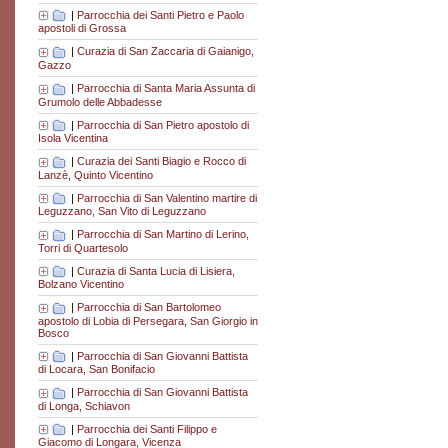
|
Parrocchia dei Santi Pietro e Paolo
apostoli di Grossa
|
Curazia di San Zaccaria di Gaianigo,
Gazzo
|
Parrocchia di Santa Maria Assunta di
Grumolo delle Abbadesse
|
Parrocchia di San Pietro apostolo di
Isola Vicentina
|
Curazia dei Santi Biagio e Rocco di
Lanzè, Quinto Vicentino
|
Parrocchia di San Valentino martire di
Leguzzano, San Vito di Leguzzano
|
Parrocchia di San Martino di Lerino,
Torri di Quartesolo
|
Curazia di Santa Lucia di Lisiera,
Bolzano Vicentino
|
Parrocchia di San Bartolomeo
apostolo di Lobia di Persegara, San Giorgio in
Bosco
|
Parrocchia di San Giovanni Battista
di Locara, San Bonifacio
|
Parrocchia di San Giovanni Battista
di Longa, Schiavon
|
Parrocchia dei Santi Filippo e
Giacomo di Longara, Vicenza