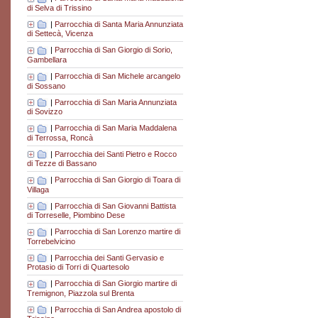
di Selva di Trissino
|
Parrocchia di Santa Maria Annunziata
di Settecà, Vicenza
|
Parrocchia di San Giorgio di Sorio,
Gambellara
|
Parrocchia di San Michele arcangelo
di Sossano
|
Parrocchia di San Maria Annunziata
di Sovizzo
|
Parrocchia di San Maria Maddalena
di Terrossa, Roncà
|
Parrocchia dei Santi Pietro e Rocco
di Tezze di Bassano
|
Parrocchia di San Giorgio di Toara di
Villaga
|
Parrocchia di San Giovanni Battista
di Torreselle, Piombino Dese
|
Parrocchia di San Lorenzo martire di
Torrebelvicino
|
Parrocchia dei Santi Gervasio e
Protasio di Torri di Quartesolo
|
Parrocchia di San Giorgio martire di
Tremignon, Piazzola sul Brenta
|
Parrocchia di San Andrea apostolo di