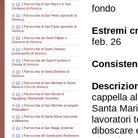
|
Parrocchia di San Marco in San
fondo
Girolamo di Vicenza
|
Parrocchia di San Pietro apostolo di
Vicenza
|
Parrocchia di San Paolo apostolo di
Estremi c
Vicenza
|
Parrocchia dei Santi Filippo e
feb. 26
Giacomo di Vicenza
|
Parrocchia di Santo Stefano
protomartire di Vicenza
|
Parrocchia dei Santi Faustino e
Consisten
Giovita di Vicenza
|
Parrocchia di Santa Barbara di
Vicenza
Descrizio
|
Parrocchia di San Michele in Santa
Maria in Foro di Vicenza
cappella al
|
Parrocchia di San Nicola di
Agugliana, Montebello Vicentino
Santa Mari
|
Parrocchia di San Michele arcangelo
di Agugliaro
lavoratori 
|
Parrocchia di Santa Maria Nascente
di Albettone
diboscare e
|
Parrocchia di San Biagio di Alonte
|
Parrocchia del Santissimo Redentore