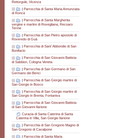
Rettorgole, Vicenza
|
Parrocchia di Santa Maria Annunziata
di Roncà
|
Parrocchia di Santa Margherita
vergine e martire di Rovegliana, Recoaro
Terme
|
Parrocchia di San Pietro apostolo di
Roveredo di Guà
|
Parrocchia di Sant´Abbondio di San
Bonifacio
|
Parrocchia di San Giovanni Battista
di Sabbion, Cologna Veneta
|
Parrocchia di San Germano di San
Germano dei Berici
|
Parrocchia di San Giorgio martire di
San Giorgio in Bosco
|
Parrocchia di San Giorgio martire di
San Giorgio in Brenta, Fontaniva
|
Parrocchia di San Giovanni Battista
di San Giovanni Ilarione
Curazia di Santa Caterina di Santa
Caterina in Villa, San Giorgio Ilarione
|
Parrocchia di San Gregorio Magno di
San Gregorio di Cavalpone
|
Parrocchia di Santa Maria