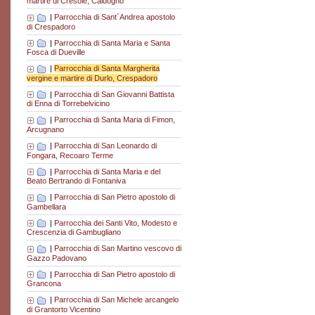
martire di Cresole, Caldogno
|
Parrocchia di Sant´Andrea apostolo
di Crespadoro
|
Parrocchia di Santa Maria e Santa
Fosca di Dueville
|
Parrocchia di Santa Margherita
vergine e martire di Durlo, Crespadoro
|
Parrocchia di San Giovanni Battista
di Enna di Torrebelvicino
|
Parrocchia di Santa Maria di Fimon,
Arcugnano
|
Parrocchia di San Leonardo di
Fongara, Recoaro Terme
|
Parrocchia di Santa Maria e del
Beato Bertrando di Fontaniva
|
Parrocchia di San Pietro apostolo di
Gambellara
|
Parrocchia dei Santi Vito, Modesto e
Crescenzia di Gambugliano
|
Parrocchia di San Martino vescovo di
Gazzo Padovano
|
Parrocchia di San Pietro apostolo di
Grancona
|
Parrocchia di San Michele arcangelo
di Grantorto Vicentino