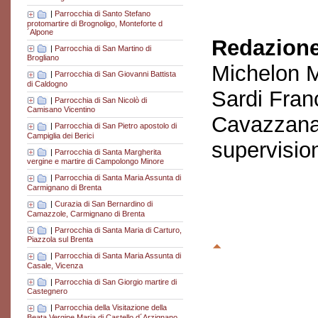
|
Parrocchia di Santo Stefano
protomartire di Brognoligo, Monteforte d
´Alpone
Redazione
|
Parrocchia di San Martino di
Brogliano
Michelon M
|
Parrocchia di San Giovanni Battista
di Caldogno
Sardi Fran
|
Parrocchia di San Nicolò di
Camisano Vicentino
Cavazzana
|
Parrocchia di San Pietro apostolo di
Campiglia dei Berici
supervisio
|
Parrocchia di Santa Margherita
vergine e martire di Campolongo Minore
|
Parrocchia di Santa Maria Assunta di
Carmignano di Brenta
|
Curazia di San Bernardino di
Camazzole, Carmignano di Brenta
|
Parrocchia di Santa Maria di Carturo,
Piazzola sul Brenta
|
Parrocchia di Santa Maria Assunta di
Casale, Vicenza
|
Parrocchia di San Giorgio martire di
Castegnero
|
Parrocchia della Visitazione della
Beata Vergine Maria di Castello d´Arzignano,