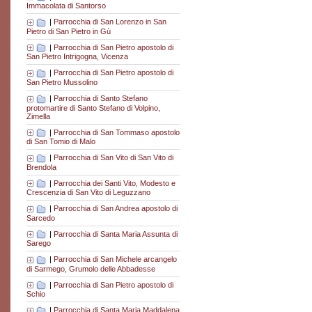
Immacolata di Santorso
|
Parrocchia di San Lorenzo in San
Pietro di San Pietro in Gù
|
Parrocchia di San Pietro apostolo di
San Pietro Intrigogna, Vicenza
|
Parrocchia di San Pietro apostolo di
San Pietro Mussolino
|
Parrocchia di Santo Stefano
protomartire di Santo Stefano di Volpino,
Zimella
|
Parrocchia di San Tommaso apostolo
di San Tomio di Malo
|
Parrocchia di San Vito di San Vito di
Brendola
|
Parrocchia dei Santi Vito, Modesto e
Crescenzia di San Vito di Leguzzano
|
Parrocchia di San Andrea apostolo di
Sarcedo
|
Parrocchia di Santa Maria Assunta di
Sarego
|
Parrocchia di San Michele arcangelo
di Sarmego, Grumolo delle Abbadesse
|
Parrocchia di San Pietro apostolo di
Schio
|
Parrocchia di Santa Maria Maddalena