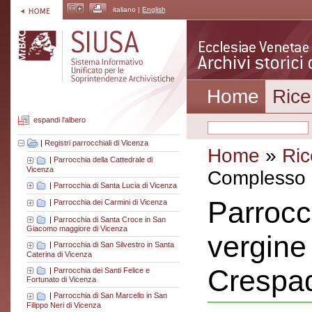
italiano |
English
Home
Rice
espandi l'albero
|
Registri parrocchiali di Vicenza
Home
»
Ric
|
Parrocchia della Cattedrale di
Vicenza
Complesso a
|
Parrocchia di Santa Lucia di Vicenza
Parrocc
|
Parrocchia dei Carmini di Vicenza
|
Parrocchia di Santa Croce in San
Giacomo maggiore di Vicenza
vergine 
|
Parrocchia di San Silvestro in Santa
Caterina di Vicenza
Crespa
|
Parrocchia dei Santi Felice e
Fortunato di Vicenza
|
Parrocchia di San Marcello in San
Filippo Neri di Vicenza