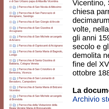
Vicentino,
e di San Urbano papa di Altavilla Vicentina
|
Parrocchia di San Nicola di Altissimo
chiesa par
|
Parrocchia di San Pancrazio di
Ancignano, Sandrigo
decimarum,
|
Parrocchia di San Giorgio di Arcole
volte, nel
|
Parrocchia di San Giustina di
Arcugnano
gli anni 15
|
Parrocchia di San Michele arcangelo
di Arsiero
secolo e gl
|
Parrocchia di Ognissanti di Arzignano
|
Parrocchia di Santa Maria di Bagnolo,
demolita ne
Lonigo
|
Parrocchia di Santa Giustina di
fine del XV
Baldaria, Cologna Veneta
|
Parrocchia di San Cristoforo di
ottobre 18
Bertesina, Vicenza
|
Parrocchia di San Leonardo di
Bevadoro, Campodoro
|
Parrocchia di Santa Maria di Bolzano
La docume
Vicentino
|
Parrocchia di San Michele arcangelo
Archivio s
di Brendola
|
Parrocchia della Visitazione della
Beata Vergine Maria di Bressanvido