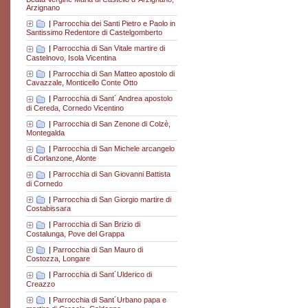
Arzignano
|
Parrocchia dei Santi Pietro e Paolo in
Santissimo Redentore di Castelgomberto
|
Parrocchia di San Vitale martire di
Castelnovo, Isola Vicentina
|
Parrocchia di San Matteo apostolo di
Cavazzale, Monticello Conte Otto
|
Parrocchia di Sant´ Andrea apostolo
di Cereda, Cornedo Vicentino
|
Parrocchia di San Zenone di Colzè,
Montegalda
|
Parrocchia di San Michele arcangelo
di Corlanzone, Alonte
|
Parrocchia di San Giovanni Battista
di Cornedo
|
Parrocchia di San Giorgio martire di
Costabissara
|
Parrocchia di San Brizio di
Costalunga, Pove del Grappa
|
Parrocchia di San Mauro di
Costozza, Longare
|
Parrocchia di Sant´Ulderico di
Creazzo
|
Parrocchia di Sant´Urbano papa e