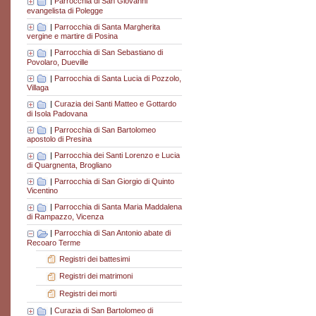
|
Parrocchia di San Giovanni
evangelista di Polegge
|
Parrocchia di Santa Margherita
vergine e martire di Posina
|
Parrocchia di San Sebastiano di
Povolaro, Dueville
|
Parrocchia di Santa Lucia di Pozzolo,
Villaga
|
Curazia dei Santi Matteo e Gottardo
di Isola Padovana
|
Parrocchia di San Bartolomeo
apostolo di Presina
|
Parrocchia dei Santi Lorenzo e Lucia
di Quargnenta, Brogliano
|
Parrocchia di San Giorgio di Quinto
Vicentino
|
Parrocchia di Santa Maria Maddalena
di Rampazzo, Vicenza
|
Parrocchia di San Antonio abate di
Recoaro Terme
Registri dei battesimi
Registri dei matrimoni
Registri dei morti
|
Curazia di San Bartolomeo di