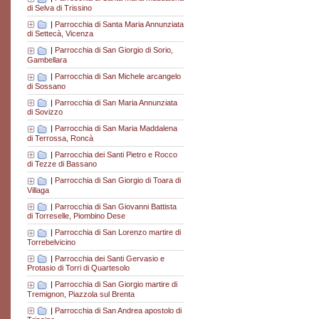
di Selva di Trissino
|
Parrocchia di Santa Maria Annunziata
di Settecà, Vicenza
|
Parrocchia di San Giorgio di Sorio,
Gambellara
|
Parrocchia di San Michele arcangelo
di Sossano
|
Parrocchia di San Maria Annunziata
di Sovizzo
|
Parrocchia di San Maria Maddalena
di Terrossa, Roncà
|
Parrocchia dei Santi Pietro e Rocco
di Tezze di Bassano
|
Parrocchia di San Giorgio di Toara di
Villaga
|
Parrocchia di San Giovanni Battista
di Torreselle, Piombino Dese
|
Parrocchia di San Lorenzo martire di
Torrebelvicino
|
Parrocchia dei Santi Gervasio e
Protasio di Torri di Quartesolo
|
Parrocchia di San Giorgio martire di
Tremignon, Piazzola sul Brenta
|
Parrocchia di San Andrea apostolo di