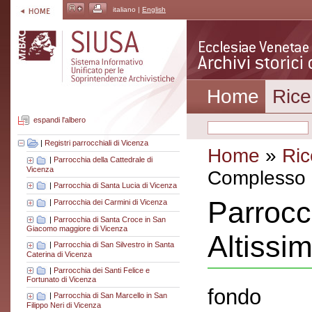
italiano |
English
Home
Rice
espandi l'albero
|
Registri parrocchiali di Vicenza
Home
»
Ric
|
Parrocchia della Cattedrale di
Vicenza
Complesso a
|
Parrocchia di Santa Lucia di Vicenza
Parrocc
|
Parrocchia dei Carmini di Vicenza
|
Parrocchia di Santa Croce in San
Giacomo maggiore di Vicenza
Altissi
|
Parrocchia di San Silvestro in Santa
Caterina di Vicenza
|
Parrocchia dei Santi Felice e
Fortunato di Vicenza
fondo
|
Parrocchia di San Marcello in San
Filippo Neri di Vicenza