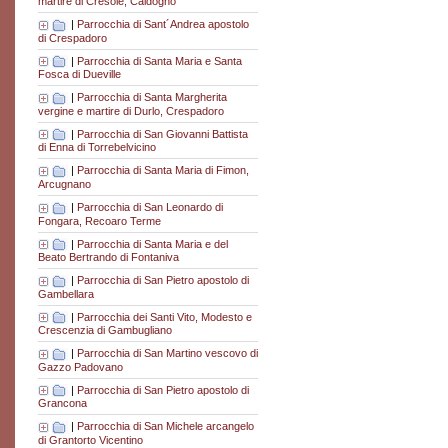
martire di Cresole, Caldogno
|
Parrocchia di Sant´Andrea apostolo
di Crespadoro
|
Parrocchia di Santa Maria e Santa
Fosca di Dueville
|
Parrocchia di Santa Margherita
vergine e martire di Durlo, Crespadoro
|
Parrocchia di San Giovanni Battista
di Enna di Torrebelvicino
|
Parrocchia di Santa Maria di Fimon,
Arcugnano
|
Parrocchia di San Leonardo di
Fongara, Recoaro Terme
|
Parrocchia di Santa Maria e del
Beato Bertrando di Fontaniva
|
Parrocchia di San Pietro apostolo di
Gambellara
|
Parrocchia dei Santi Vito, Modesto e
Crescenzia di Gambugliano
|
Parrocchia di San Martino vescovo di
Gazzo Padovano
|
Parrocchia di San Pietro apostolo di
Grancona
|
Parrocchia di San Michele arcangelo
di Grantorto Vicentino