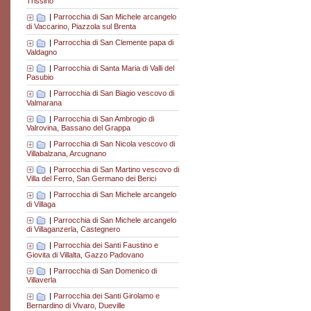
Trissino
|
Parrocchia di San Michele arcangelo
di Vaccarino, Piazzola sul Brenta
|
Parrocchia di San Clemente papa di
Valdagno
|
Parrocchia di Santa Maria di Valli del
Pasubio
|
Parrocchia di San Biagio vescovo di
Valmarana
|
Parrocchia di San Ambrogio di
Valrovina, Bassano del Grappa
|
Parrocchia di San Nicola vescovo di
Villabalzana, Arcugnano
|
Parrocchia di San Martino vescovo di
Villa del Ferro, San Germano dei Berici
|
Parrocchia di San Michele arcangelo
di Villaga
|
Parrocchia di San Michele arcangelo
di Villaganzerla, Castegnero
|
Parrocchia dei Santi Faustino e
Giovita di Villalta, Gazzo Padovano
|
Parrocchia di San Domenico di
Villaverla
|
Parrocchia dei Santi Girolamo e
Bernardino di Vivaro, Dueville