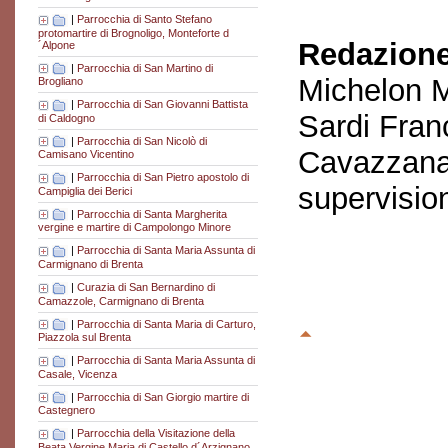
|
Parrocchia di Santo Stefano
protomartire di Brognoligo, Monteforte d
Redazione
´Alpone
|
Parrocchia di San Martino di
Michelon M
Brogliano
|
Parrocchia di San Giovanni Battista
Sardi Fran
di Caldogno
|
Parrocchia di San Nicolò di
Cavazzana
Camisano Vicentino
|
Parrocchia di San Pietro apostolo di
supervisio
Campiglia dei Berici
|
Parrocchia di Santa Margherita
vergine e martire di Campolongo Minore
|
Parrocchia di Santa Maria Assunta di
Carmignano di Brenta
|
Curazia di San Bernardino di
Camazzole, Carmignano di Brenta
|
Parrocchia di Santa Maria di Carturo,
Piazzola sul Brenta
|
Parrocchia di Santa Maria Assunta di
Casale, Vicenza
|
Parrocchia di San Giorgio martire di
Castegnero
|
Parrocchia della Visitazione della
Beata Vergine Maria di Castello d´Arzignano,