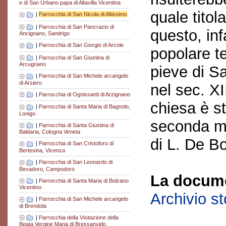
e di San Urbano papa di Altavilla Vicentina
quale titol
|
Parrocchia di San Nicola di Altissimo
|
Parrocchia di San Pancrazio di
questo, inf
Ancignano, Sandrigo
|
Parrocchia di San Giorgio di Arcole
popolare t
|
Parrocchia di San Giustina di
Arcugnano
pieve di S
|
Parrocchia di San Michele arcangelo
di Arsiero
nel sec. X
|
Parrocchia di Ognissanti di Arzignano
chiesa è st
|
Parrocchia di Santa Maria di Bagnolo,
Lonigo
seconda me
|
Parrocchia di Santa Giustina di
Baldaria, Cologna Veneta
di L. De Bo
|
Parrocchia di San Cristoforo di
Bertesina, Vicenza
|
Parrocchia di San Leonardo di
Bevadoro, Campodoro
La docume
|
Parrocchia di Santa Maria di Bolzano
Vicentino
Archivio s
|
Parrocchia di San Michele arcangelo
di Brendola
|
Parrocchia della Visitazione della
Beata Vergine Maria di Bressanvido