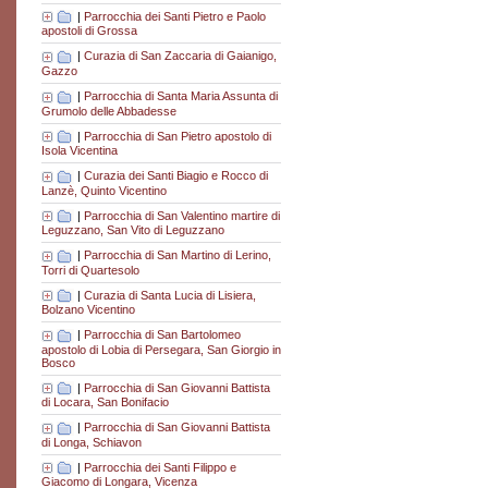
|
Parrocchia dei Santi Pietro e Paolo
apostoli di Grossa
|
Curazia di San Zaccaria di Gaianigo,
Gazzo
|
Parrocchia di Santa Maria Assunta di
Grumolo delle Abbadesse
|
Parrocchia di San Pietro apostolo di
Isola Vicentina
|
Curazia dei Santi Biagio e Rocco di
Lanzè, Quinto Vicentino
|
Parrocchia di San Valentino martire di
Leguzzano, San Vito di Leguzzano
|
Parrocchia di San Martino di Lerino,
Torri di Quartesolo
|
Curazia di Santa Lucia di Lisiera,
Bolzano Vicentino
|
Parrocchia di San Bartolomeo
apostolo di Lobia di Persegara, San Giorgio in
Bosco
|
Parrocchia di San Giovanni Battista
di Locara, San Bonifacio
|
Parrocchia di San Giovanni Battista
di Longa, Schiavon
|
Parrocchia dei Santi Filippo e
Giacomo di Longara, Vicenza