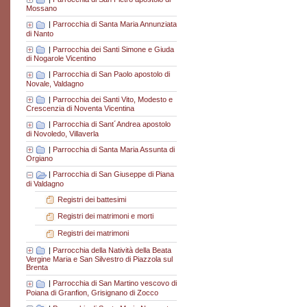
Mossano
|
Parrocchia di Santa Maria Annunziata
di Nanto
|
Parrocchia dei Santi Simone e Giuda
di Nogarole Vicentino
|
Parrocchia di San Paolo apostolo di
Novale, Valdagno
|
Parrocchia dei Santi Vito, Modesto e
Crescenzia di Noventa Vicentina
|
Parrocchia di Sant´Andrea apostolo
di Novoledo, Villaverla
|
Parrocchia di Santa Maria Assunta di
Orgiano
|
Parrocchia di San Giuseppe di Piana
di Valdagno
Registri dei battesimi
Registri dei matrimoni e morti
Registri dei matrimoni
|
Parrocchia della Natività della Beata
Vergine Maria e San Silvestro di Piazzola sul
Brenta
|
Parrocchia di San Martino vescovo di
Poiana di Granfion, Grisignano di Zocco