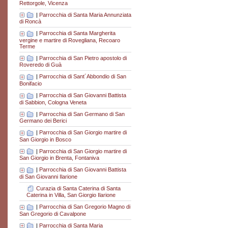
Rettorgole, Vicenza
|
Parrocchia di Santa Maria Annunziata
di Roncà
|
Parrocchia di Santa Margherita
vergine e martire di Rovegliana, Recoaro
Terme
|
Parrocchia di San Pietro apostolo di
Roveredo di Guà
|
Parrocchia di Sant´Abbondio di San
Bonifacio
|
Parrocchia di San Giovanni Battista
di Sabbion, Cologna Veneta
|
Parrocchia di San Germano di San
Germano dei Berici
|
Parrocchia di San Giorgio martire di
San Giorgio in Bosco
|
Parrocchia di San Giorgio martire di
San Giorgio in Brenta, Fontaniva
|
Parrocchia di San Giovanni Battista
di San Giovanni Ilarione
Curazia di Santa Caterina di Santa
Caterina in Villa, San Giorgio Ilarione
|
Parrocchia di San Gregorio Magno di
San Gregorio di Cavalpone
|
Parrocchia di Santa Maria