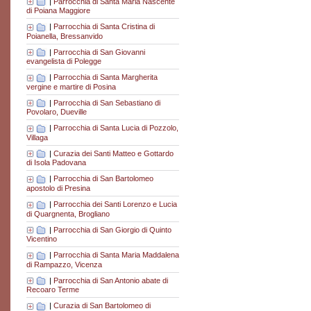
|
Parrocchia di Santa Maria Nascente
di Poiana Maggiore
|
Parrocchia di Santa Cristina di
Poianella, Bressanvido
|
Parrocchia di San Giovanni
evangelista di Polegge
|
Parrocchia di Santa Margherita
vergine e martire di Posina
|
Parrocchia di San Sebastiano di
Povolaro, Dueville
|
Parrocchia di Santa Lucia di Pozzolo,
Villaga
|
Curazia dei Santi Matteo e Gottardo
di Isola Padovana
|
Parrocchia di San Bartolomeo
apostolo di Presina
|
Parrocchia dei Santi Lorenzo e Lucia
di Quargnenta, Brogliano
|
Parrocchia di San Giorgio di Quinto
Vicentino
|
Parrocchia di Santa Maria Maddalena
di Rampazzo, Vicenza
|
Parrocchia di San Antonio abate di
Recoaro Terme
|
Curazia di San Bartolomeo di