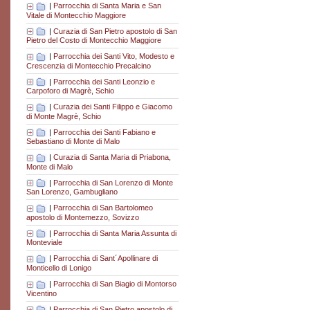
|
Parrocchia di Santa Maria e San
Vitale di Montecchio Maggiore
|
Curazia di San Pietro apostolo di San
Pietro del Costo di Montecchio Maggiore
|
Parrocchia dei Santi Vito, Modesto e
Crescenzia di Montecchio Precalcino
|
Parrocchia dei Santi Leonzio e
Carpoforo di Magrè, Schio
|
Curazia dei Santi Filippo e Giacomo
di Monte Magrè, Schio
|
Parrocchia dei Santi Fabiano e
Sebastiano di Monte di Malo
|
Curazia di Santa Maria di Priabona,
Monte di Malo
|
Parrocchia di San Lorenzo di Monte
San Lorenzo, Gambugliano
|
Parrocchia di San Bartolomeo
apostolo di Montemezzo, Sovizzo
|
Parrocchia di Santa Maria Assunta di
Monteviale
|
Parrocchia di Sant´Apollinare di
Monticello di Lonigo
|
Parrocchia di San Biagio di Montorso
Vicentino
|
Parrocchia di San Pietro apostolo di