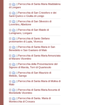
|
Parrocchia di Santa Maria Maddalena
di Longare
|
Parrocchia di San Cristoforo e dei
Santi Quirico e Giulita di Lonigo
|
Parrocchia di San Silvestro di
Lovertino, Albettone
|
Parrocchia di San Maiolo di
Lumignano, Longare
|
Parrocchia di Santo Stefano
protomartire di Lupia, Vicenza
|
Parrocchia di Santa Maria in San
Benedetto e San Gaetano di Malo
|
Parrocchia di Santa Maria Annunziata
di Marano Vicentino
|
Parrocchia della Presentazione del
Signore di Marola, Torri di Quartesolo
|
Parrocchia di San Maurizio di
Meledo, Sarego
|
Parrocchia di Santa Maria di Molina di
Malo
|
Parrocchia di Santa Maria Assunta di
Montebello Vicentino
|
Parrocchia di Santa. Maria di
Montecchia di Crosara