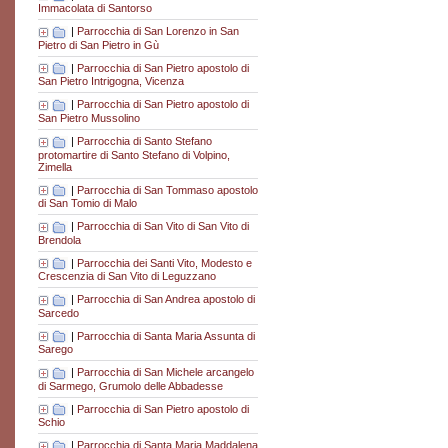
Immacolata di Santorso
|
Parrocchia di San Lorenzo in San
Pietro di San Pietro in Gù
|
Parrocchia di San Pietro apostolo di
San Pietro Intrigogna, Vicenza
|
Parrocchia di San Pietro apostolo di
San Pietro Mussolino
|
Parrocchia di Santo Stefano
protomartire di Santo Stefano di Volpino,
Zimella
|
Parrocchia di San Tommaso apostolo
di San Tomio di Malo
|
Parrocchia di San Vito di San Vito di
Brendola
|
Parrocchia dei Santi Vito, Modesto e
Crescenzia di San Vito di Leguzzano
|
Parrocchia di San Andrea apostolo di
Sarcedo
|
Parrocchia di Santa Maria Assunta di
Sarego
|
Parrocchia di San Michele arcangelo
di Sarmego, Grumolo delle Abbadesse
|
Parrocchia di San Pietro apostolo di
Schio
|
Parrocchia di Santa Maria Maddalena