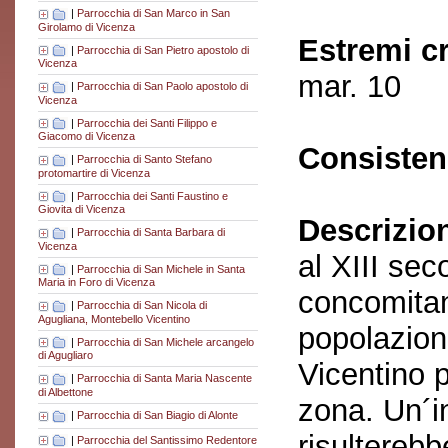
|
Parrocchia di San Marco in San
Girolamo di Vicenza
Estremi c
|
Parrocchia di San Pietro apostolo di
Vicenza
mar. 10
|
Parrocchia di San Paolo apostolo di
Vicenza
|
Parrocchia dei Santi Filippo e
Giacomo di Vicenza
Consisten
|
Parrocchia di Santo Stefano
protomartire di Vicenza
|
Parrocchia dei Santi Faustino e
Giovita di Vicenza
Descrizio
|
Parrocchia di Santa Barbara di
Vicenza
al XIII sec
|
Parrocchia di San Michele in Santa
Maria in Foro di Vicenza
concomitan
|
Parrocchia di San Nicola di
Agugliana, Montebello Vicentino
popolazioni
|
Parrocchia di San Michele arcangelo
di Agugliaro
Vicentino 
|
Parrocchia di Santa Maria Nascente
di Albettone
zona. Un´in
|
Parrocchia di San Biagio di Alonte
risulterebb
|
Parrocchia del Santissimo Redentore