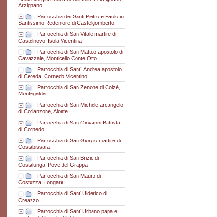
Arzignano
|
Parrocchia dei Santi Pietro e Paolo in
Santissimo Redentore di Castelgomberto
|
Parrocchia di San Vitale martire di
Castelnovo, Isola Vicentina
|
Parrocchia di San Matteo apostolo di
Cavazzale, Monticello Conte Otto
|
Parrocchia di Sant´ Andrea apostolo
di Cereda, Cornedo Vicentino
|
Parrocchia di San Zenone di Colzè,
Montegalda
|
Parrocchia di San Michele arcangelo
di Corlanzone, Alonte
|
Parrocchia di San Giovanni Battista
di Cornedo
|
Parrocchia di San Giorgio martire di
Costabissara
|
Parrocchia di San Brizio di
Costalunga, Pove del Grappa
|
Parrocchia di San Mauro di
Costozza, Longare
|
Parrocchia di Sant´Ulderico di
Creazzo
|
Parrocchia di Sant´Urbano papa e