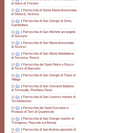
di Selva di Trissino
|
Parrocchia di Santa Maria Annunziata
di Settecà, Vicenza
|
Parrocchia di San Giorgio di Sorio,
Gambellara
|
Parrocchia di San Michele arcangelo
di Sossano
|
Parrocchia di San Maria Annunziata
di Sovizzo
|
Parrocchia di San Maria Maddalena
di Terrossa, Roncà
|
Parrocchia dei Santi Pietro e Rocco
di Tezze di Bassano
|
Parrocchia di San Giorgio di Toara di
Villaga
|
Parrocchia di San Giovanni Battista
di Torreselle, Piombino Dese
|
Parrocchia di San Lorenzo martire di
Torrebelvicino
|
Parrocchia dei Santi Gervasio e
Protasio di Torri di Quartesolo
|
Parrocchia di San Giorgio martire di
Tremignon, Piazzola sul Brenta
|
Parrocchia di San Andrea apostolo di