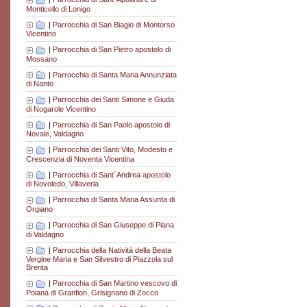
Monticello di Lonigo
|
Parrocchia di San Biagio di Montorso
Vicentino
|
Parrocchia di San Pietro apostolo di
Mossano
|
Parrocchia di Santa Maria Annunziata
di Nanto
|
Parrocchia dei Santi Simone e Giuda
di Nogarole Vicentino
|
Parrocchia di San Paolo apostolo di
Novale, Valdagno
|
Parrocchia dei Santi Vito, Modesto e
Crescenzia di Noventa Vicentina
|
Parrocchia di Sant´Andrea apostolo
di Novoledo, Villaverla
|
Parrocchia di Santa Maria Assunta di
Orgiano
|
Parrocchia di San Giuseppe di Piana
di Valdagno
|
Parrocchia della Natività della Beata
Vergine Maria e San Silvestro di Piazzola sul
Brenta
|
Parrocchia di San Martino vescovo di
Poiana di Granfion, Grisignano di Zocco