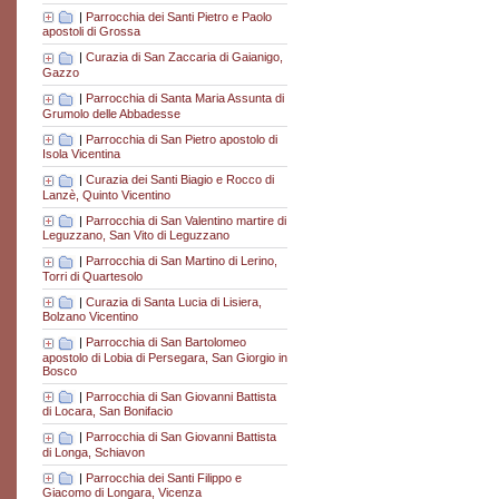
|
Parrocchia dei Santi Pietro e Paolo
apostoli di Grossa
|
Curazia di San Zaccaria di Gaianigo,
Gazzo
|
Parrocchia di Santa Maria Assunta di
Grumolo delle Abbadesse
|
Parrocchia di San Pietro apostolo di
Isola Vicentina
|
Curazia dei Santi Biagio e Rocco di
Lanzè, Quinto Vicentino
|
Parrocchia di San Valentino martire di
Leguzzano, San Vito di Leguzzano
|
Parrocchia di San Martino di Lerino,
Torri di Quartesolo
|
Curazia di Santa Lucia di Lisiera,
Bolzano Vicentino
|
Parrocchia di San Bartolomeo
apostolo di Lobia di Persegara, San Giorgio in
Bosco
|
Parrocchia di San Giovanni Battista
di Locara, San Bonifacio
|
Parrocchia di San Giovanni Battista
di Longa, Schiavon
|
Parrocchia dei Santi Filippo e
Giacomo di Longara, Vicenza