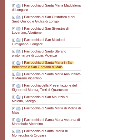
|
Parrocchia di Santa Maria Maddalena
di Longare
|
Parrocchia di San Cristoforo e dei
Santi Quirico e Giulita di Lonigo
|
Parrocchia di San Silvestro di
Lovertino, Albettone
|
Parrocchia di San Maiolo di
Lumignano, Longare
|
Parrocchia di Santo Stefano
protomartire di Lupia, Vicenza
|
Parrocchia di Santa Maria in San
Benedetto e San Gaetano di Malo
|
Parrocchia di Santa Maria Annunziata
di Marano Vicentino
|
Parrocchia della Presentazione del
Signore di Marola, Torri di Quartesolo
|
Parrocchia di San Maurizio di
Meledo, Sarego
|
Parrocchia di Santa Maria di Molina di
Malo
|
Parrocchia di Santa Maria Assunta di
Montebello Vicentino
|
Parrocchia di Santa. Maria di
Montecchia di Crosara