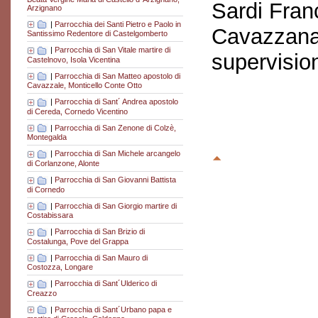
Sardi Fran
Arzignano
|
Parrocchia dei Santi Pietro e Paolo in
Cavazzana
Santissimo Redentore di Castelgomberto
|
Parrocchia di San Vitale martire di
supervisio
Castelnovo, Isola Vicentina
|
Parrocchia di San Matteo apostolo di
Cavazzale, Monticello Conte Otto
|
Parrocchia di Sant´ Andrea apostolo
di Cereda, Cornedo Vicentino
|
Parrocchia di San Zenone di Colzè,
Montegalda
|
Parrocchia di San Michele arcangelo
di Corlanzone, Alonte
|
Parrocchia di San Giovanni Battista
di Cornedo
|
Parrocchia di San Giorgio martire di
Costabissara
|
Parrocchia di San Brizio di
Costalunga, Pove del Grappa
|
Parrocchia di San Mauro di
Costozza, Longare
|
Parrocchia di Sant´Ulderico di
Creazzo
|
Parrocchia di Sant´Urbano papa e