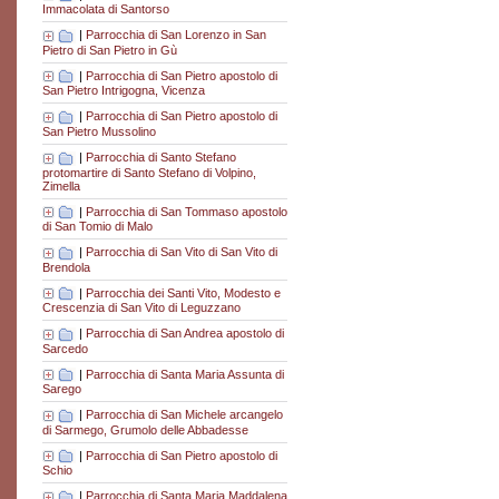
Immacolata di Santorso
|
Parrocchia di San Lorenzo in San
Pietro di San Pietro in Gù
|
Parrocchia di San Pietro apostolo di
San Pietro Intrigogna, Vicenza
|
Parrocchia di San Pietro apostolo di
San Pietro Mussolino
|
Parrocchia di Santo Stefano
protomartire di Santo Stefano di Volpino,
Zimella
|
Parrocchia di San Tommaso apostolo
di San Tomio di Malo
|
Parrocchia di San Vito di San Vito di
Brendola
|
Parrocchia dei Santi Vito, Modesto e
Crescenzia di San Vito di Leguzzano
|
Parrocchia di San Andrea apostolo di
Sarcedo
|
Parrocchia di Santa Maria Assunta di
Sarego
|
Parrocchia di San Michele arcangelo
di Sarmego, Grumolo delle Abbadesse
|
Parrocchia di San Pietro apostolo di
Schio
|
Parrocchia di Santa Maria Maddalena