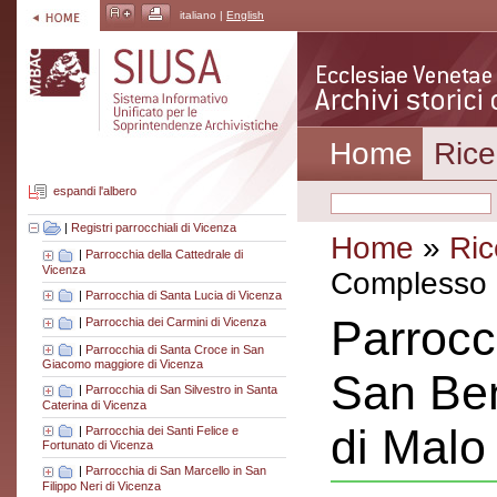
italiano |
English
Home
Rice
espandi l'albero
|
Registri parrocchiali di Vicenza
Home
»
Ric
|
Parrocchia della Cattedrale di
Vicenza
Complesso a
|
Parrocchia di Santa Lucia di Vicenza
Parrocc
|
Parrocchia dei Carmini di Vicenza
|
Parrocchia di Santa Croce in San
Giacomo maggiore di Vicenza
San Be
|
Parrocchia di San Silvestro in Santa
Caterina di Vicenza
di Malo
|
Parrocchia dei Santi Felice e
Fortunato di Vicenza
|
Parrocchia di San Marcello in San
Filippo Neri di Vicenza