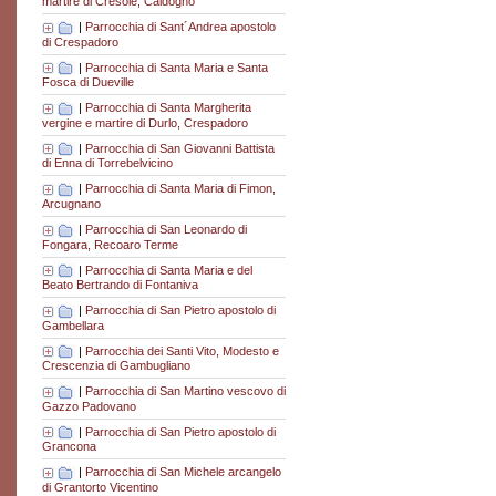
martire di Cresole, Caldogno
|
Parrocchia di Sant´Andrea apostolo
di Crespadoro
|
Parrocchia di Santa Maria e Santa
Fosca di Dueville
|
Parrocchia di Santa Margherita
vergine e martire di Durlo, Crespadoro
|
Parrocchia di San Giovanni Battista
di Enna di Torrebelvicino
|
Parrocchia di Santa Maria di Fimon,
Arcugnano
|
Parrocchia di San Leonardo di
Fongara, Recoaro Terme
|
Parrocchia di Santa Maria e del
Beato Bertrando di Fontaniva
|
Parrocchia di San Pietro apostolo di
Gambellara
|
Parrocchia dei Santi Vito, Modesto e
Crescenzia di Gambugliano
|
Parrocchia di San Martino vescovo di
Gazzo Padovano
|
Parrocchia di San Pietro apostolo di
Grancona
|
Parrocchia di San Michele arcangelo
di Grantorto Vicentino