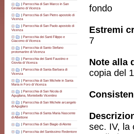
|
Parrocchia di San Marco in San
fondo
Girolamo di Vicenza
|
Parrocchia di San Pietro apostolo di
Vicenza
|
Parrocchia di San Paolo apostolo di
Estremi c
Vicenza
|
Parrocchia dei Santi Filippo e
7
Giacomo di Vicenza
|
Parrocchia di Santo Stefano
protomartire di Vicenza
|
Parrocchia dei Santi Faustino e
Note alla 
Giovita di Vicenza
copia del 
|
Parrocchia di Santa Barbara di
Vicenza
|
Parrocchia di San Michele in Santa
Maria in Foro di Vicenza
Consisten
|
Parrocchia di San Nicola di
Agugliana, Montebello Vicentino
|
Parrocchia di San Michele arcangelo
di Agugliaro
Descrizio
|
Parrocchia di Santa Maria Nascente
di Albettone
sec. IV, la
|
Parrocchia di San Biagio di Alonte
|
Parrocchia del Santissimo Redentore