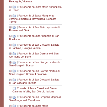
Rettorgole, Vicenza
|
Parrocchia di Santa Maria Annunziata
di Roncà
|
Parrocchia di Santa Margherita
vergine e martire di Rovegliana, Recoaro
Terme
|
Parrocchia di San Pietro apostolo di
Roveredo di Guà
|
Parrocchia di Sant´Abbondio di San
Bonifacio
|
Parrocchia di San Giovanni Battista
di Sabbion, Cologna Veneta
|
Parrocchia di San Germano di San
Germano dei Berici
|
Parrocchia di San Giorgio martire di
San Giorgio in Bosco
|
Parrocchia di San Giorgio martire di
San Giorgio in Brenta, Fontaniva
|
Parrocchia di San Giovanni Battista
di San Giovanni Ilarione
Curazia di Santa Caterina di Santa
Caterina in Villa, San Giorgio Ilarione
|
Parrocchia di San Gregorio Magno di
San Gregorio di Cavalpone
|
Parrocchia di Santa Maria