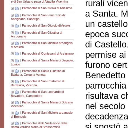
rurali vice
e di San Urbano papa di Altavilla Vicentina
|
Parrocchia di San Nicola di Altissimo
a Santa. Ma
|
Parrocchia di San Pancrazio di
Ancignano, Sandrigo
un castello
|
Parrocchia di San Giorgio di Arcole
epoca suc
|
Parrocchia di San Giustina di
Arcugnano
di Castello
|
Parrocchia di San Michele arcangelo
di Arsiero
permise ai 
|
Parrocchia di Ognissanti di Arzignano
|
Parrocchia di Santa Maria di Bagnolo,
furono cer
Lonigo
|
Parrocchia di Santa Giustina di
Benedetto 
Baldaria, Cologna Veneta
|
Parrocchia di San Cristoforo di
parrocchia 
Bertesina, Vicenza
|
Parrocchia di San Leonardo di
risultava c
Bevadoro, Campodoro
|
Parrocchia di Santa Maria di Bolzano
nel secolo
Vicentino
|
Parrocchia di San Michele arcangelo
decadenza 
di Brendola
|
Parrocchia della Visitazione della
si spostò 
Beata Vergine Maria di Bressanvido