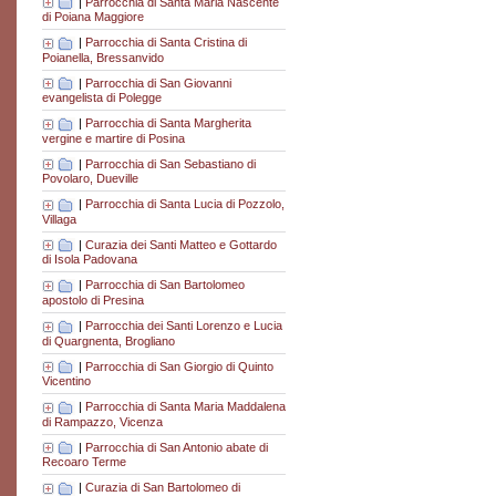
|
Parrocchia di Santa Maria Nascente
di Poiana Maggiore
|
Parrocchia di Santa Cristina di
Poianella, Bressanvido
|
Parrocchia di San Giovanni
evangelista di Polegge
|
Parrocchia di Santa Margherita
vergine e martire di Posina
|
Parrocchia di San Sebastiano di
Povolaro, Dueville
|
Parrocchia di Santa Lucia di Pozzolo,
Villaga
|
Curazia dei Santi Matteo e Gottardo
di Isola Padovana
|
Parrocchia di San Bartolomeo
apostolo di Presina
|
Parrocchia dei Santi Lorenzo e Lucia
di Quargnenta, Brogliano
|
Parrocchia di San Giorgio di Quinto
Vicentino
|
Parrocchia di Santa Maria Maddalena
di Rampazzo, Vicenza
|
Parrocchia di San Antonio abate di
Recoaro Terme
|
Curazia di San Bartolomeo di