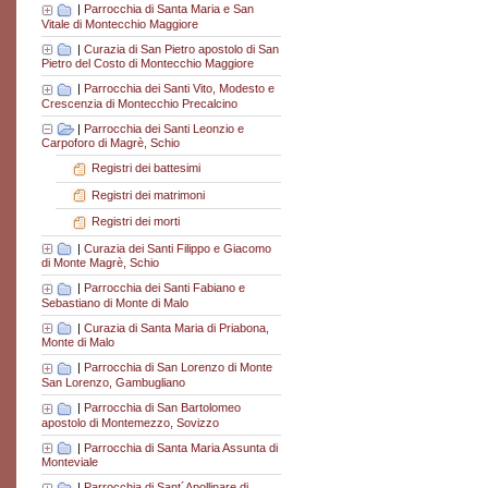
|
Parrocchia di Santa Maria e San
Vitale di Montecchio Maggiore
|
Curazia di San Pietro apostolo di San
Pietro del Costo di Montecchio Maggiore
|
Parrocchia dei Santi Vito, Modesto e
Crescenzia di Montecchio Precalcino
|
Parrocchia dei Santi Leonzio e
Carpoforo di Magrè, Schio
Registri dei battesimi
Registri dei matrimoni
Registri dei morti
|
Curazia dei Santi Filippo e Giacomo
di Monte Magrè, Schio
|
Parrocchia dei Santi Fabiano e
Sebastiano di Monte di Malo
|
Curazia di Santa Maria di Priabona,
Monte di Malo
|
Parrocchia di San Lorenzo di Monte
San Lorenzo, Gambugliano
|
Parrocchia di San Bartolomeo
apostolo di Montemezzo, Sovizzo
|
Parrocchia di Santa Maria Assunta di
Monteviale
|
Parrocchia di Sant´Apollinare di