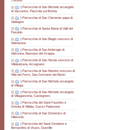
Trissino
|
Parrocchia di San Michele arcangelo
di Vaccarino, Piazzola sul Brenta
|
Parrocchia di San Clemente papa di
Valdagno
|
Parrocchia di Santa Maria di Valli del
Pasubio
|
Parrocchia di San Biagio vescovo di
Valmarana
|
Parrocchia di San Ambrogio di
Valrovina, Bassano del Grappa
|
Parrocchia di San Nicola vescovo di
Villabalzana, Arcugnano
|
Parrocchia di San Martino vescovo di
Villa del Ferro, San Germano dei Berici
|
Parrocchia di San Michele arcangelo
di Villaga
|
Parrocchia di San Michele arcangelo
di Villaganzerla, Castegnero
|
Parrocchia dei Santi Faustino e
Giovita di Villalta, Gazzo Padovano
|
Parrocchia di San Domenico di
Villaverla
|
Parrocchia dei Santi Girolamo e
Bernardino di Vivaro, Dueville