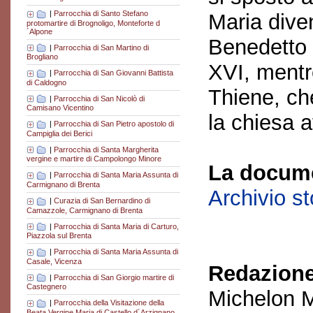
|
Parrocchia di Santo Stefano
Maria dive
protomartire di Brognoligo, Monteforte d
´Alpone
Benedetto v
|
Parrocchia di San Martino di
Brogliano
XVI, mentr
|
Parrocchia di San Giovanni Battista
di Caldogno
Thiene, che
|
Parrocchia di San Nicolò di
Camisano Vicentino
la chiesa a
|
Parrocchia di San Pietro apostolo di
Campiglia dei Berici
|
Parrocchia di Santa Margherita
vergine e martire di Campolongo Minore
La docume
|
Parrocchia di Santa Maria Assunta di
Carmignano di Brenta
Archivio s
|
Curazia di San Bernardino di
Camazzole, Carmignano di Brenta
|
Parrocchia di Santa Maria di Carturo,
Piazzola sul Brenta
|
Parrocchia di Santa Maria Assunta di
Casale, Vicenza
Redazione
|
Parrocchia di San Giorgio martire di
Castegnero
Michelon M
|
Parrocchia della Visitazione della
Beata Vergine Maria di Castello d´Arzignano,