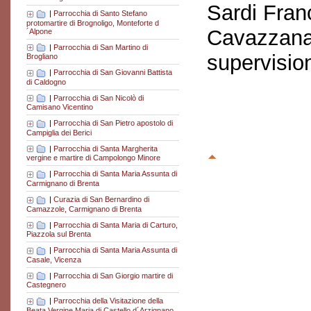
Sardi Fran
|
Parrocchia di Santo Stefano
protomartire di Brognoligo, Monteforte d
Cavazzana
´Alpone
|
Parrocchia di San Martino di
supervisio
Brogliano
|
Parrocchia di San Giovanni Battista
di Caldogno
|
Parrocchia di San Nicolò di
Camisano Vicentino
|
Parrocchia di San Pietro apostolo di
Campiglia dei Berici
|
Parrocchia di Santa Margherita
vergine e martire di Campolongo Minore
|
Parrocchia di Santa Maria Assunta di
Carmignano di Brenta
|
Curazia di San Bernardino di
Camazzole, Carmignano di Brenta
|
Parrocchia di Santa Maria di Carturo,
Piazzola sul Brenta
|
Parrocchia di Santa Maria Assunta di
Casale, Vicenza
|
Parrocchia di San Giorgio martire di
Castegnero
|
Parrocchia della Visitazione della
Beata Vergine Maria di Castello d´Arzignano,