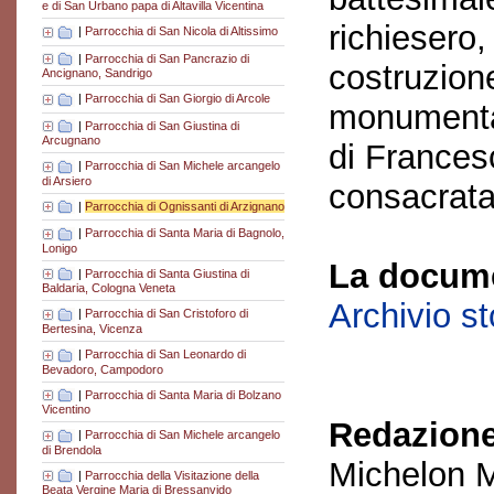
e di San Urbano papa di Altavilla Vicentina
richiesero,
|
Parrocchia di San Nicola di Altissimo
|
Parrocchia di San Pancrazio di
costruzione
Ancignano, Sandrigo
|
Parrocchia di San Giorgio di Arcole
monumental
|
Parrocchia di San Giustina di
Arcugnano
di Frances
|
Parrocchia di San Michele arcangelo
di Arsiero
consacrata
|
Parrocchia di Ognissanti di Arzignano
|
Parrocchia di Santa Maria di Bagnolo,
Lonigo
La docume
|
Parrocchia di Santa Giustina di
Baldaria, Cologna Veneta
Archivio s
|
Parrocchia di San Cristoforo di
Bertesina, Vicenza
|
Parrocchia di San Leonardo di
Bevadoro, Campodoro
|
Parrocchia di Santa Maria di Bolzano
Vicentino
Redazione
|
Parrocchia di San Michele arcangelo
di Brendola
Michelon M
|
Parrocchia della Visitazione della
Beata Vergine Maria di Bressanvido