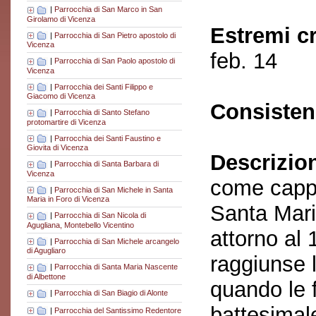
|
Parrocchia di San Marco in San
Girolamo di Vicenza
Estremi c
|
Parrocchia di San Pietro apostolo di
Vicenza
feb. 14
|
Parrocchia di San Paolo apostolo di
Vicenza
|
Parrocchia dei Santi Filippo e
Giacomo di Vicenza
Consisten
|
Parrocchia di Santo Stefano
protomartire di Vicenza
|
Parrocchia dei Santi Faustino e
Giovita di Vicenza
Descrizio
|
Parrocchia di Santa Barbara di
Vicenza
come cappe
|
Parrocchia di San Michele in Santa
Maria in Foro di Vicenza
Santa Mari
|
Parrocchia di San Nicola di
Agugliana, Montebello Vicentino
attorno al 
|
Parrocchia di San Michele arcangelo
di Agugliaro
raggiunse 
|
Parrocchia di Santa Maria Nascente
di Albettone
quando le f
|
Parrocchia di San Biagio di Alonte
battesimal
|
Parrocchia del Santissimo Redentore