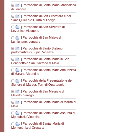
|
Parrocchia di Santa Maria Maddalena
di Longare
|
Parrocchia di San Cristoforo e dei
Santi Quirico e Giulita di Lonigo
|
Parrocchia di San Silvestro di
Lovertino, Albettone
|
Parrocchia di San Maiolo di
Lumignano, Longare
|
Parrocchia di Santo Stefano
protomartire di Lupia, Vicenza
|
Parrocchia di Santa Maria in San
Benedetto e San Gaetano di Malo
|
Parrocchia di Santa Maria Annunziata
di Marano Vicentino
|
Parrocchia della Presentazione del
Signore di Marola, Torri di Quartesolo
|
Parrocchia di San Maurizio di
Meledo, Sarego
|
Parrocchia di Santa Maria di Molina di
Malo
|
Parrocchia di Santa Maria Assunta di
Montebello Vicentino
|
Parrocchia di Santa. Maria di
Montecchia di Crosara