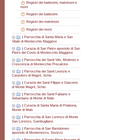
Registri dei battesimi, matrimoni e
morti
Registri dei battesimi
Registri dei matrimoni
Registri dei morti
|
Parrocchia di Santa Maria e San
Vitale di Montecchio Maggiore
|
Curazia di San Pietro apostolo di San
Pietro del Costo di Montecchio Maggiore
|
Parrocchia dei Santi Vito, Modesto e
Crescenzia di Montecchio Precalcino
|
Parrocchia dei Santi Leonzio e
Carpoforo di Magrè, Schio
|
Curazia dei Santi Filippo e Giacomo
di Monte Magrè, Schio
|
Parrocchia dei Santi Fabiano e
Sebastiano di Monte di Malo
|
Curazia di Santa Maria di Priabona,
Monte di Malo
|
Parrocchia di San Lorenzo di Monte
San Lorenzo, Gambugliano
|
Parrocchia di San Bartolomeo
apostolo di Montemezzo, Sovizzo
|
Parrocchia di Santa Maria Assunta di