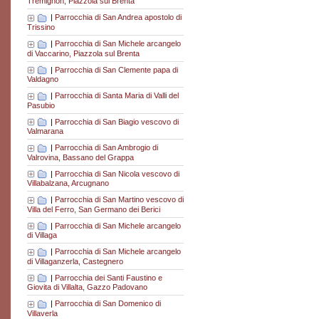
Tremignon, Piazzola sul Brenta
|
Parrocchia di San Andrea apostolo di
Trissino
|
Parrocchia di San Michele arcangelo
di Vaccarino, Piazzola sul Brenta
|
Parrocchia di San Clemente papa di
Valdagno
|
Parrocchia di Santa Maria di Valli del
Pasubio
|
Parrocchia di San Biagio vescovo di
Valmarana
|
Parrocchia di San Ambrogio di
Valrovina, Bassano del Grappa
|
Parrocchia di San Nicola vescovo di
Villabalzana, Arcugnano
|
Parrocchia di San Martino vescovo di
Villa del Ferro, San Germano dei Berici
|
Parrocchia di San Michele arcangelo
di Villaga
|
Parrocchia di San Michele arcangelo
di Villaganzerla, Castegnero
|
Parrocchia dei Santi Faustino e
Giovita di Villalta, Gazzo Padovano
|
Parrocchia di San Domenico di
Villaverla