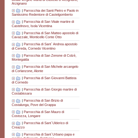
Arzignano
|
Parrocchia dei Santi Pietro e Paolo in
Santissimo Redentore di Castelgomberto
|
Parrocchia di San Vitale martire di
Castelnovo, Isola Vicentina
|
Parrocchia di San Matteo apostolo di
Cavazzale, Monticello Conte Otto
|
Parrocchia di Sant´ Andrea apostolo
di Cereda, Cornedo Vicentino
|
Parrocchia di San Zenone di Colzè,
Montegalda
|
Parrocchia di San Michele arcangelo
di Corlanzone, Alonte
|
Parrocchia di San Giovanni Battista
di Cornedo
|
Parrocchia di San Giorgio martire di
Costabissara
|
Parrocchia di San Brizio di
Costalunga, Pove del Grappa
|
Parrocchia di San Mauro di
Costozza, Longare
|
Parrocchia di Sant´Ulderico di
Creazzo
|
Parrocchia di Sant´Urbano papa e