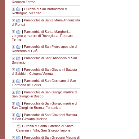
Recoaro Terme
|
Curazia di San Bartolomeo di
Rettorgole, Vicenza
|
Parrocchia di Santa Maria Annunziata
di Roncà
|
Parrocchia di Santa Margherita
vergine e martire di Rovegliana, Recoaro
Terme
|
Parrocchia di San Pietro apostolo di
Roveredo di Guà
|
Parrocchia di Sant´Abbondio di San
Bonifacio
|
Parrocchia di San Giovanni Battista
di Sabbion, Cologna Veneta
|
Parrocchia di San Germano di San
Germano dei Berici
|
Parrocchia di San Giorgio martire di
San Giorgio in Bosco
|
Parrocchia di San Giorgio martire di
San Giorgio in Brenta, Fontaniva
|
Parrocchia di San Giovanni Battista
di San Giovanni Ilarione
Curazia di Santa Caterina di Santa
Caterina in Villa, San Giorgio Ilarione
|
Parrocchia di San Gregorio Magno di