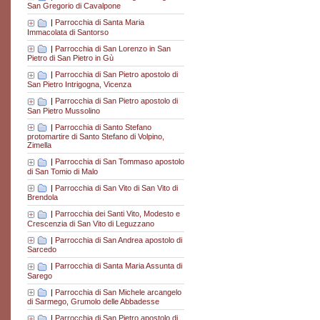
San Gregorio di Cavalpone
|
Parrocchia di Santa Maria
Immacolata di Santorso
|
Parrocchia di San Lorenzo in San
Pietro di San Pietro in Gù
|
Parrocchia di San Pietro apostolo di
San Pietro Intrigogna, Vicenza
|
Parrocchia di San Pietro apostolo di
San Pietro Mussolino
|
Parrocchia di Santo Stefano
protomartire di Santo Stefano di Volpino,
Zimella
|
Parrocchia di San Tommaso apostolo
di San Tomio di Malo
|
Parrocchia di San Vito di San Vito di
Brendola
|
Parrocchia dei Santi Vito, Modesto e
Crescenzia di San Vito di Leguzzano
|
Parrocchia di San Andrea apostolo di
Sarcedo
|
Parrocchia di Santa Maria Assunta di
Sarego
|
Parrocchia di San Michele arcangelo
di Sarmego, Grumolo delle Abbadesse
|
Parrocchia di San Pietro apostolo di