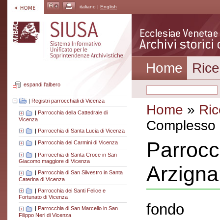
italiano |
English
Home
Rice
espandi l'albero
|
Registri parrocchiali di Vicenza
Home
»
Ric
|
Parrocchia della Cattedrale di
Vicenza
Complesso a
|
Parrocchia di Santa Lucia di Vicenza
Parrocc
|
Parrocchia dei Carmini di Vicenza
|
Parrocchia di Santa Croce in San
Giacomo maggiore di Vicenza
Arzign
|
Parrocchia di San Silvestro in Santa
Caterina di Vicenza
|
Parrocchia dei Santi Felice e
Fortunato di Vicenza
fondo
|
Parrocchia di San Marcello in San
Filippo Neri di Vicenza