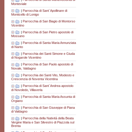
Monteviale
|
Parrocchia di Sant´Apollinare di
Monticello di Lonigo
|
Parrocchia di San Biagio di Montorso
Vicentino
|
Parrocchia di San Pietro apostolo di
Mossano
|
Parrocchia di Santa Maria Annunziata
di Nanto
|
Parrocchia dei Santi Simone e Giuda
di Nogarole Vicentino
|
Parrocchia di San Paolo apostolo di
Novale, Valdagno
|
Parrocchia dei Santi Vito, Modesto e
Crescenzia di Noventa Vicentina
|
Parrocchia di Sant´Andrea apostolo
di Novoledo, Villaverla
|
Parrocchia di Santa Maria Assunta di
Orgiano
|
Parrocchia di San Giuseppe di Piana
di Valdagno
|
Parrocchia della Natività della Beata
Vergine Maria e San Silvestro di Piazzola sul
Brenta