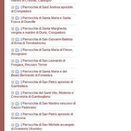
martire di Cresole, Caldogno
|
Parrocchia di Sant´Andrea apostolo
di Crespadoro
|
Parrocchia di Santa Maria e Santa
Fosca di Dueville
|
Parrocchia di Santa Margherita
vergine e martire di Durlo, Crespadoro
|
Parrocchia di San Giovanni Battista
di Enna di Torrebelvicino
|
Parrocchia di Santa Maria di Fimon,
Arcugnano
|
Parrocchia di San Leonardo di
Fongara, Recoaro Terme
|
Parrocchia di Santa Maria e del
Beato Bertrando di Fontaniva
|
Parrocchia di San Pietro apostolo di
Gambellara
|
Parrocchia dei Santi Vito, Modesto e
Crescenzia di Gambugliano
|
Parrocchia di San Martino vescovo di
Gazzo Padovano
|
Parrocchia di San Pietro apostolo di
Grancona
|
Parrocchia di San Michele arcangelo
di Grantorto Vicentino