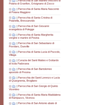
|
Parrocchia di San Martino vescovo di
Poiana di Granfion, Grisignano di Zocco
|
Parrocchia di Santa Maria Nascente
di Poiana Maggiore
|
Parrocchia di Santa Cristina di
Poianella, Bressanvido
|
Parrocchia di San Giovanni
evangelista di Polegge
|
Parrocchia di Santa Margherita
vergine e martire di Posina
|
Parrocchia di San Sebastiano di
Povolaro, Dueville
|
Parrocchia di Santa Lucia di Pozzolo,
Villaga
|
Curazia dei Santi Matteo e Gottardo
di Isola Padovana
|
Parrocchia di San Bartolomeo
apostolo di Presina
|
Parrocchia dei Santi Lorenzo e Lucia
di Quargnenta, Brogliano
|
Parrocchia di San Giorgio di Quinto
Vicentino
|
Parrocchia di Santa Maria Maddalena
di Rampazzo, Vicenza
|
Parrocchia di San Antonio abate di