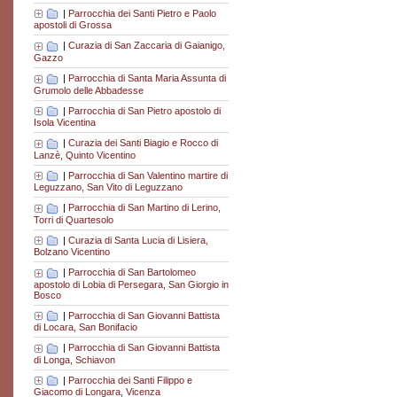
|
Parrocchia dei Santi Pietro e Paolo
apostoli di Grossa
|
Curazia di San Zaccaria di Gaianigo,
Gazzo
|
Parrocchia di Santa Maria Assunta di
Grumolo delle Abbadesse
|
Parrocchia di San Pietro apostolo di
Isola Vicentina
|
Curazia dei Santi Biagio e Rocco di
Lanzè, Quinto Vicentino
|
Parrocchia di San Valentino martire di
Leguzzano, San Vito di Leguzzano
|
Parrocchia di San Martino di Lerino,
Torri di Quartesolo
|
Curazia di Santa Lucia di Lisiera,
Bolzano Vicentino
|
Parrocchia di San Bartolomeo
apostolo di Lobia di Persegara, San Giorgio in
Bosco
|
Parrocchia di San Giovanni Battista
di Locara, San Bonifacio
|
Parrocchia di San Giovanni Battista
di Longa, Schiavon
|
Parrocchia dei Santi Filippo e
Giacomo di Longara, Vicenza