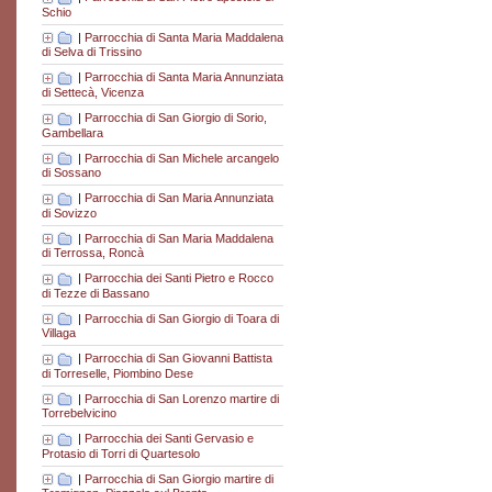
Schio
|
Parrocchia di Santa Maria Maddalena
di Selva di Trissino
|
Parrocchia di Santa Maria Annunziata
di Settecà, Vicenza
|
Parrocchia di San Giorgio di Sorio,
Gambellara
|
Parrocchia di San Michele arcangelo
di Sossano
|
Parrocchia di San Maria Annunziata
di Sovizzo
|
Parrocchia di San Maria Maddalena
di Terrossa, Roncà
|
Parrocchia dei Santi Pietro e Rocco
di Tezze di Bassano
|
Parrocchia di San Giorgio di Toara di
Villaga
|
Parrocchia di San Giovanni Battista
di Torreselle, Piombino Dese
|
Parrocchia di San Lorenzo martire di
Torrebelvicino
|
Parrocchia dei Santi Gervasio e
Protasio di Torri di Quartesolo
|
Parrocchia di San Giorgio martire di