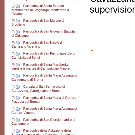
|
Parrocchia di Santo Stefano
supervisio
protomartire di Brognoligo, Monteforte d
´Alpone
|
Parrocchia di San Martino di
Brogliano
|
Parrocchia di San Giovanni Battista
di Caldogno
|
Parrocchia di San Nicolò di
Camisano Vicentino
|
Parrocchia di San Pietro apostolo di
Campiglia dei Berici
|
Parrocchia di Santa Margherita
vergine e martire di Campolongo Minore
|
Parrocchia di Santa Maria Assunta di
Carmignano di Brenta
|
Curazia di San Bernardino di
Camazzole, Carmignano di Brenta
|
Parrocchia di Santa Maria di Carturo,
Piazzola sul Brenta
|
Parrocchia di Santa Maria Assunta di
Casale, Vicenza
|
Parrocchia di San Giorgio martire di
Castegnero
|
Parrocchia della Visitazione della
Beata Vergine Maria di Castello d´Arzignano,