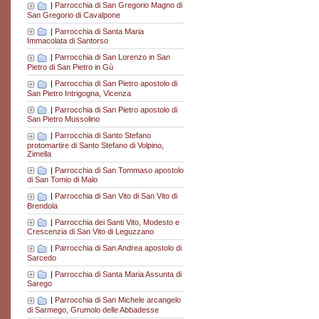
|
Parrocchia di San Gregorio Magno di
San Gregorio di Cavalpone
|
Parrocchia di Santa Maria
Immacolata di Santorso
|
Parrocchia di San Lorenzo in San
Pietro di San Pietro in Gù
|
Parrocchia di San Pietro apostolo di
San Pietro Intrigogna, Vicenza
|
Parrocchia di San Pietro apostolo di
San Pietro Mussolino
|
Parrocchia di Santo Stefano
protomartire di Santo Stefano di Volpino,
Zimella
|
Parrocchia di San Tommaso apostolo
di San Tomio di Malo
|
Parrocchia di San Vito di San Vito di
Brendola
|
Parrocchia dei Santi Vito, Modesto e
Crescenzia di San Vito di Leguzzano
|
Parrocchia di San Andrea apostolo di
Sarcedo
|
Parrocchia di Santa Maria Assunta di
Sarego
|
Parrocchia di San Michele arcangelo
di Sarmego, Grumolo delle Abbadesse