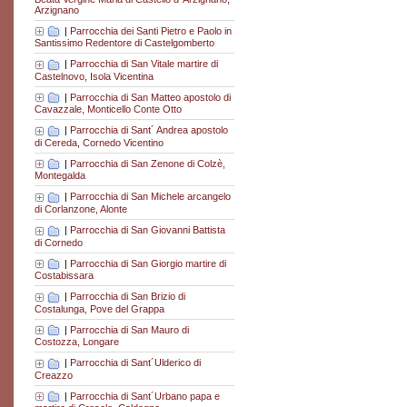
Arzignano
|
Parrocchia dei Santi Pietro e Paolo in
Santissimo Redentore di Castelgomberto
|
Parrocchia di San Vitale martire di
Castelnovo, Isola Vicentina
|
Parrocchia di San Matteo apostolo di
Cavazzale, Monticello Conte Otto
|
Parrocchia di Sant´ Andrea apostolo
di Cereda, Cornedo Vicentino
|
Parrocchia di San Zenone di Colzè,
Montegalda
|
Parrocchia di San Michele arcangelo
di Corlanzone, Alonte
|
Parrocchia di San Giovanni Battista
di Cornedo
|
Parrocchia di San Giorgio martire di
Costabissara
|
Parrocchia di San Brizio di
Costalunga, Pove del Grappa
|
Parrocchia di San Mauro di
Costozza, Longare
|
Parrocchia di Sant´Ulderico di
Creazzo
|
Parrocchia di Sant´Urbano papa e