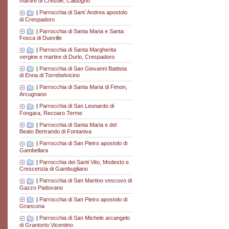
martire di Cresole, Caldogno
|
Parrocchia di Sant´Andrea apostolo
di Crespadoro
|
Parrocchia di Santa Maria e Santa
Fosca di Dueville
|
Parrocchia di Santa Margherita
vergine e martire di Durlo, Crespadoro
|
Parrocchia di San Giovanni Battista
di Enna di Torrebelvicino
|
Parrocchia di Santa Maria di Fimon,
Arcugnano
|
Parrocchia di San Leonardo di
Fongara, Recoaro Terme
|
Parrocchia di Santa Maria e del
Beato Bertrando di Fontaniva
|
Parrocchia di San Pietro apostolo di
Gambellara
|
Parrocchia dei Santi Vito, Modesto e
Crescenzia di Gambugliano
|
Parrocchia di San Martino vescovo di
Gazzo Padovano
|
Parrocchia di San Pietro apostolo di
Grancona
|
Parrocchia di San Michele arcangelo
di Grantorto Vicentino