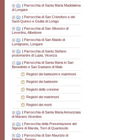
|
Parrocchia di Santa Maria Maddalena
di Longare
|
Parrocchia di San Cristoforo e dei
Santi Quirico e Giulita di Lonigo
|
Parrocchia di San Silvestro di
Lovertino, Albettone
|
Parrocchia di San Maiolo di
Lumignano, Longare
|
Parrocchia di Santo Stefano
protomartire di Lupia, Vicenza
|
Parrocchia di Santa Maria in San
Benedetto e San Gaetano di Malo
Registri dei battesimi e matrimoni
Registri dei battesimi
Registri delle cresime
Registri dei matrimoni
Registri dei morti
|
Parrocchia di Santa Maria Annunziata
di Marano Vicentino
|
Parrocchia della Presentazione del
Signore di Marola, Torri di Quartesolo
|
Parrocchia di San Maurizio di
Meledo, Sarego