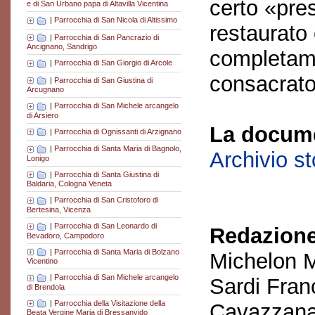
certo «pres
e di San Urbano papa di Altavilla Vicentina
|
Parrocchia di San Nicola di Altissimo
restaurato 
|
Parrocchia di San Pancrazio di
Ancignano, Sandrigo
completame
|
Parrocchia di San Giorgio di Arcole
consacrato
|
Parrocchia di San Giustina di
Arcugnano
|
Parrocchia di San Michele arcangelo
di Arsiero
La docume
|
Parrocchia di Ognissanti di Arzignano
|
Parrocchia di Santa Maria di Bagnolo,
Archivio s
Lonigo
|
Parrocchia di Santa Giustina di
Baldaria, Cologna Veneta
|
Parrocchia di San Cristoforo di
Bertesina, Vicenza
|
Parrocchia di San Leonardo di
Redazione
Bevadoro, Campodoro
|
Parrocchia di Santa Maria di Bolzano
Michelon M
Vicentino
|
Parrocchia di San Michele arcangelo
Sardi Fran
di Brendola
|
Parrocchia della Visitazione della
Cavazzana
Beata Vergine Maria di Bressanvido