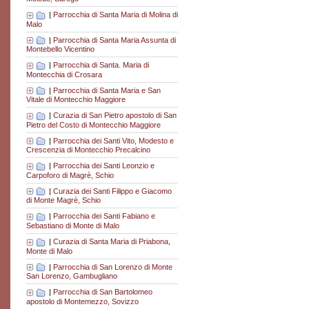
|
Parrocchia di Santa Maria di Molina di
Malo
|
Parrocchia di Santa Maria Assunta di
Montebello Vicentino
|
Parrocchia di Santa. Maria di
Montecchia di Crosara
|
Parrocchia di Santa Maria e San
Vitale di Montecchio Maggiore
|
Curazia di San Pietro apostolo di San
Pietro del Costo di Montecchio Maggiore
|
Parrocchia dei Santi Vito, Modesto e
Crescenzia di Montecchio Precalcino
|
Parrocchia dei Santi Leonzio e
Carpoforo di Magrè, Schio
|
Curazia dei Santi Filippo e Giacomo
di Monte Magrè, Schio
|
Parrocchia dei Santi Fabiano e
Sebastiano di Monte di Malo
|
Curazia di Santa Maria di Priabona,
Monte di Malo
|
Parrocchia di San Lorenzo di Monte
San Lorenzo, Gambugliano
|
Parrocchia di San Bartolomeo
apostolo di Montemezzo, Sovizzo