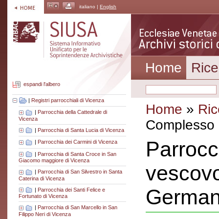
italiano |
English
Home
Rice
espandi l'albero
|
Registri parrocchiali di Vicenza
Home
»
Ric
|
Parrocchia della Cattedrale di
Vicenza
Complesso a
|
Parrocchia di Santa Lucia di Vicenza
Parrocc
|
Parrocchia dei Carmini di Vicenza
|
Parrocchia di Santa Croce in San
Giacomo maggiore di Vicenza
vescovo
|
Parrocchia di San Silvestro in Santa
Caterina di Vicenza
Germano
|
Parrocchia dei Santi Felice e
Fortunato di Vicenza
|
Parrocchia di San Marcello in San
Filippo Neri di Vicenza