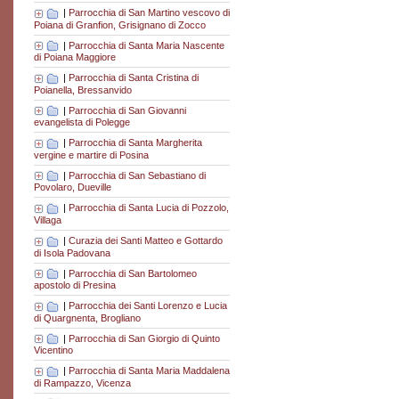
|
Parrocchia di San Martino vescovo di
Poiana di Granfion, Grisignano di Zocco
|
Parrocchia di Santa Maria Nascente
di Poiana Maggiore
|
Parrocchia di Santa Cristina di
Poianella, Bressanvido
|
Parrocchia di San Giovanni
evangelista di Polegge
|
Parrocchia di Santa Margherita
vergine e martire di Posina
|
Parrocchia di San Sebastiano di
Povolaro, Dueville
|
Parrocchia di Santa Lucia di Pozzolo,
Villaga
|
Curazia dei Santi Matteo e Gottardo
di Isola Padovana
|
Parrocchia di San Bartolomeo
apostolo di Presina
|
Parrocchia dei Santi Lorenzo e Lucia
di Quargnenta, Brogliano
|
Parrocchia di San Giorgio di Quinto
Vicentino
|
Parrocchia di Santa Maria Maddalena
di Rampazzo, Vicenza