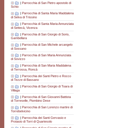
|
Parrocchia di San Pietro apostolo di
Schio
|
Parrocchia di Santa Maria Maddalena
di Selva di Trissino
|
Parrocchia di Santa Maria Annunziata
di Settecà, Vicenza
|
Parrocchia di San Giorgio di Sorio,
Gambellara
|
Parrocchia di San Michele arcangelo
di Sossano
|
Parrocchia di San Maria Annunziata
di Sovizzo
|
Parrocchia di San Maria Maddalena
di Terrossa, Roncà
|
Parrocchia dei Santi Pietro e Rocco
di Tezze di Bassano
|
Parrocchia di San Giorgio di Toara di
Villaga
|
Parrocchia di San Giovanni Battista
di Torreselle, Piombino Dese
|
Parrocchia di San Lorenzo martire di
Torrebelvicino
|
Parrocchia dei Santi Gervasio e
Protasio di Torri di Quartesolo