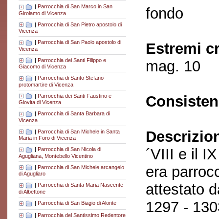
|
Parrocchia di San Marco in San
fondo
Girolamo di Vicenza
|
Parrocchia di San Pietro apostolo di
Vicenza
|
Parrocchia di San Paolo apostolo di
Estremi c
Vicenza
|
Parrocchia dei Santi Filippo e
mag. 10
Giacomo di Vicenza
|
Parrocchia di Santo Stefano
protomartire di Vicenza
|
Parrocchia dei Santi Faustino e
Consisten
Giovita di Vicenza
|
Parrocchia di Santa Barbara di
Vicenza
Descrizio
|
Parrocchia di San Michele in Santa
Maria in Foro di Vicenza
´VIII e il 
|
Parrocchia di San Nicola di
Agugliana, Montebello Vicentino
era parrocc
|
Parrocchia di San Michele arcangelo
di Agugliaro
attestato 
|
Parrocchia di Santa Maria Nascente
di Albettone
1297 - 130
|
Parrocchia di San Biagio di Alonte
|
Parrocchia del Santissimo Redentore