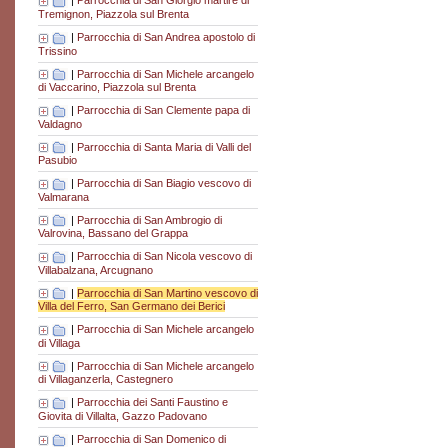
|
Parrocchia di San Giorgio martire di
Tremignon, Piazzola sul Brenta
|
Parrocchia di San Andrea apostolo di
Trissino
|
Parrocchia di San Michele arcangelo
di Vaccarino, Piazzola sul Brenta
|
Parrocchia di San Clemente papa di
Valdagno
|
Parrocchia di Santa Maria di Valli del
Pasubio
|
Parrocchia di San Biagio vescovo di
Valmarana
|
Parrocchia di San Ambrogio di
Valrovina, Bassano del Grappa
|
Parrocchia di San Nicola vescovo di
Villabalzana, Arcugnano
|
Parrocchia di San Martino vescovo di
Villa del Ferro, San Germano dei Berici
|
Parrocchia di San Michele arcangelo
di Villaga
|
Parrocchia di San Michele arcangelo
di Villaganzerla, Castegnero
|
Parrocchia dei Santi Faustino e
Giovita di Villalta, Gazzo Padovano
|
Parrocchia di San Domenico di