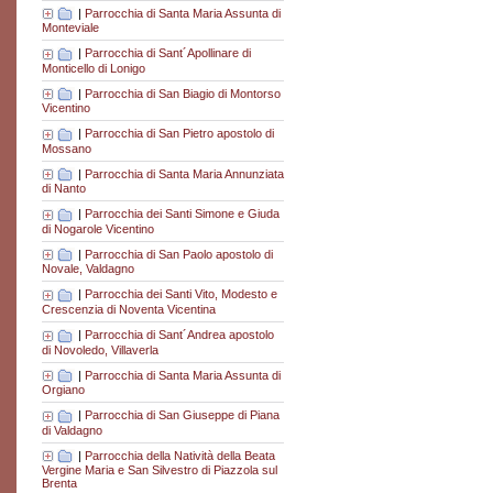
|
Parrocchia di Santa Maria Assunta di
Monteviale
|
Parrocchia di Sant´Apollinare di
Monticello di Lonigo
|
Parrocchia di San Biagio di Montorso
Vicentino
|
Parrocchia di San Pietro apostolo di
Mossano
|
Parrocchia di Santa Maria Annunziata
di Nanto
|
Parrocchia dei Santi Simone e Giuda
di Nogarole Vicentino
|
Parrocchia di San Paolo apostolo di
Novale, Valdagno
|
Parrocchia dei Santi Vito, Modesto e
Crescenzia di Noventa Vicentina
|
Parrocchia di Sant´Andrea apostolo
di Novoledo, Villaverla
|
Parrocchia di Santa Maria Assunta di
Orgiano
|
Parrocchia di San Giuseppe di Piana
di Valdagno
|
Parrocchia della Natività della Beata
Vergine Maria e San Silvestro di Piazzola sul
Brenta