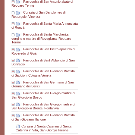
|
Parrocchia di San Antonio abate di
Recoaro Terme
|
Curazia di San Bartolomeo di
Rettorgole, Vicenza
|
Parrocchia di Santa Maria Annunziata
di Roncà
|
Parrocchia di Santa Margherita
vergine e martire di Rovegliana, Recoaro
Terme
|
Parrocchia di San Pietro apostolo di
Roveredo di Guà
|
Parrocchia di Sant´Abbondio di San
Bonifacio
|
Parrocchia di San Giovanni Battista
di Sabbion, Cologna Veneta
|
Parrocchia di San Germano di San
Germano dei Berici
|
Parrocchia di San Giorgio martire di
San Giorgio in Bosco
|
Parrocchia di San Giorgio martire di
San Giorgio in Brenta, Fontaniva
|
Parrocchia di San Giovanni Battista
di San Giovanni Ilarione
Curazia di Santa Caterina di Santa
Caterina in Villa, San Giorgio Ilarione