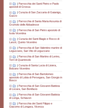
|
Parrocchia dei Santi Pietro e Paolo
apostoli di Grossa
|
Curazia di San Zaccaria di Gaianigo,
Gazzo
|
Parrocchia di Santa Maria Assunta di
Grumolo delle Abbadesse
|
Parrocchia di San Pietro apostolo di
Isola Vicentina
|
Curazia dei Santi Biagio e Rocco di
Lanzè, Quinto Vicentino
|
Parrocchia di San Valentino martire di
Leguzzano, San Vito di Leguzzano
|
Parrocchia di San Martino di Lerino,
Torri di Quartesolo
|
Curazia di Santa Lucia di Lisiera,
Bolzano Vicentino
|
Parrocchia di San Bartolomeo
apostolo di Lobia di Persegara, San Giorgio in
Bosco
|
Parrocchia di San Giovanni Battista
di Locara, San Bonifacio
|
Parrocchia di San Giovanni Battista
di Longa, Schiavon
|
Parrocchia dei Santi Filippo e
Giacomo di Longara, Vicenza