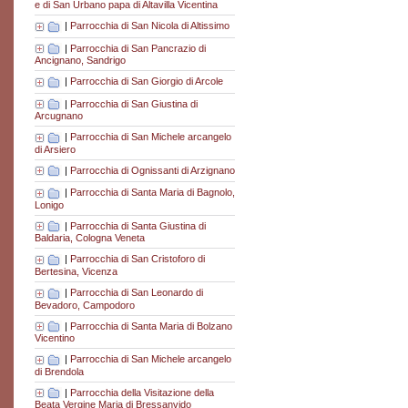
e di San Urbano papa di Altavilla Vicentina
|
Parrocchia di San Nicola di Altissimo
|
Parrocchia di San Pancrazio di
Ancignano, Sandrigo
|
Parrocchia di San Giorgio di Arcole
|
Parrocchia di San Giustina di
Arcugnano
|
Parrocchia di San Michele arcangelo
di Arsiero
|
Parrocchia di Ognissanti di Arzignano
|
Parrocchia di Santa Maria di Bagnolo,
Lonigo
|
Parrocchia di Santa Giustina di
Baldaria, Cologna Veneta
|
Parrocchia di San Cristoforo di
Bertesina, Vicenza
|
Parrocchia di San Leonardo di
Bevadoro, Campodoro
|
Parrocchia di Santa Maria di Bolzano
Vicentino
|
Parrocchia di San Michele arcangelo
di Brendola
|
Parrocchia della Visitazione della
Beata Vergine Maria di Bressanvido