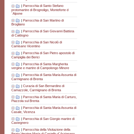
|
Parrocchia di Santo Stefano
protomartire di Brognoligo, Monteforte d
´Alpone
|
Parrocchia di San Martino di
Brogliano
|
Parrocchia di San Giovanni Battista
di Caldogno
|
Parrocchia di San Nicolò di
Camisano Vicentino
|
Parrocchia di San Pietro apostolo di
Campiglia dei Berici
|
Parrocchia di Santa Margherita
vergine e martire di Campolongo Minore
|
Parrocchia di Santa Maria Assunta di
Carmignano di Brenta
|
Curazia di San Bernardino di
Camazzole, Carmignano di Brenta
|
Parrocchia di Santa Maria di Carturo,
Piazzola sul Brenta
|
Parrocchia di Santa Maria Assunta di
Casale, Vicenza
|
Parrocchia di San Giorgio martire di
Castegnero
|
Parrocchia della Visitazione della
Beata Vergine Maria di Castello d´Arzignano,