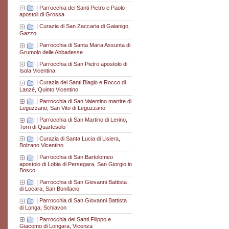
|
Parrocchia dei Santi Pietro e Paolo
apostoli di Grossa
|
Curazia di San Zaccaria di Gaianigo,
Gazzo
|
Parrocchia di Santa Maria Assunta di
Grumolo delle Abbadesse
|
Parrocchia di San Pietro apostolo di
Isola Vicentina
|
Curazia dei Santi Biagio e Rocco di
Lanzè, Quinto Vicentino
|
Parrocchia di San Valentino martire di
Leguzzano, San Vito di Leguzzano
|
Parrocchia di San Martino di Lerino,
Torri di Quartesolo
|
Curazia di Santa Lucia di Lisiera,
Bolzano Vicentino
|
Parrocchia di San Bartolomeo
apostolo di Lobia di Persegara, San Giorgio in
Bosco
|
Parrocchia di San Giovanni Battista
di Locara, San Bonifacio
|
Parrocchia di San Giovanni Battista
di Longa, Schiavon
|
Parrocchia dei Santi Filippo e
Giacomo di Longara, Vicenza