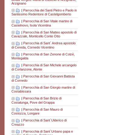
Arzignano
|
Parrocchia dei Santi Pietro e Paolo in
Santissimo Redentore di Castelgomberto
|
Parrocchia di San Vitale martire di
Castelnovo, Isola Vicentina
|
Parrocchia di San Matteo apostolo di
Cavazzale, Monticello Conte Otto
|
Parrocchia di Sant´ Andrea apostolo
di Cereda, Cornedo Vicentino
|
Parrocchia di San Zenone di Colzè,
Montegalda
|
Parrocchia di San Michele arcangelo
di Corlanzone, Alonte
|
Parrocchia di San Giovanni Battista
di Cornedo
|
Parrocchia di San Giorgio martire di
Costabissara
|
Parrocchia di San Brizio di
Costalunga, Pove del Grappa
|
Parrocchia di San Mauro di
Costozza, Longare
|
Parrocchia di Sant´Ulderico di
Creazzo
|
Parrocchia di Sant´Urbano papa e