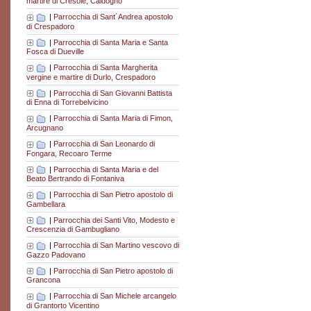
martire di Cresole, Caldogno
|
Parrocchia di Sant´Andrea apostolo
di Crespadoro
|
Parrocchia di Santa Maria e Santa
Fosca di Dueville
|
Parrocchia di Santa Margherita
vergine e martire di Durlo, Crespadoro
|
Parrocchia di San Giovanni Battista
di Enna di Torrebelvicino
|
Parrocchia di Santa Maria di Fimon,
Arcugnano
|
Parrocchia di San Leonardo di
Fongara, Recoaro Terme
|
Parrocchia di Santa Maria e del
Beato Bertrando di Fontaniva
|
Parrocchia di San Pietro apostolo di
Gambellara
|
Parrocchia dei Santi Vito, Modesto e
Crescenzia di Gambugliano
|
Parrocchia di San Martino vescovo di
Gazzo Padovano
|
Parrocchia di San Pietro apostolo di
Grancona
|
Parrocchia di San Michele arcangelo
di Grantorto Vicentino