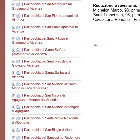
|
Parrocchia di San Marco in San
Redazione e revisione:
Girolamo di Vicenza
Michelon Marco, 98, prim
Sardi Francesca, 98, pri
|
Parrocchia di San Pietro apostolo di
Cavazzana Romanelli Fran
Vicenza
|
Parrocchia di San Paolo apostolo di
Vicenza
|
Parrocchia dei Santi Filippo e
Giacomo di Vicenza
|
Parrocchia di Santo Stefano
protomartire di Vicenza
|
Parrocchia dei Santi Faustino e
Giovita di Vicenza
|
Parrocchia di Santa Barbara di
Vicenza
|
Parrocchia di San Michele in Santa
Maria in Foro di Vicenza
|
Parrocchia di San Nicola di
Agugliana, Montebello Vicentino
|
Parrocchia di San Michele arcangelo
di Agugliaro
|
Parrocchia di Santa Maria Nascente
di Albettone
|
Parrocchia di San Biagio di Alonte
|
Parrocchia del Santissimo Redentore