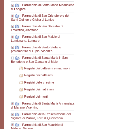
|
Parrocchia di Santa Maria Maddalena
di Longare
|
Parrocchia di San Cristoforo e dei
Santi Quirico e Giulita di Lonigo
|
Parrocchia di San Silvestro di
Lovertino, Albettone
|
Parrocchia di San Maiolo di
Lumignano, Longare
|
Parrocchia di Santo Stefano
protomartire di Lupia, Vicenza
|
Parrocchia di Santa Maria in San
Benedetto e San Gaetano di Malo
Registri dei battesimi e matrimoni
Registri dei battesimi
Registri delle cresime
Registri dei matrimoni
Registri dei morti
|
Parrocchia di Santa Maria Annunziata
di Marano Vicentino
|
Parrocchia della Presentazione del
Signore di Marola, Torri di Quartesolo
|
Parrocchia di San Maurizio di
Meledo, Sarego