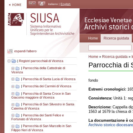
italiano |
English
Home
Ricerca guidata
espandi l'albero
Home
»
Ricerca guidata
»
|
Registri parrocchiali di Vicenza
Parrocchia di 
|
Parrocchia della Cattedrale di
Vicenza
|
Parrocchia di Santa Lucia di Vicenza
fondo
|
Parrocchia dei Carmini di Vicenza
Estremi cronologici:
165
|
Parrocchia di Santa Croce in San
Giacomo maggiore di Vicenza
Consistenza:
Unità 1: reg
|
Parrocchia di San Silvestro in Santa
Descrizione:
Cappella dip
Caterina di Vicenza
1563 al 1679 la chiesa di 
|
Parrocchia dei Santi Felice e
Fortunato di Vicenza
La documentazione è co
Archivio storico diocesan
|
Parrocchia di San Marcello in San
Filippo Neri di Vicenza