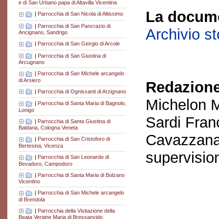
e di San Urbano papa di Altavilla Vicentina
La docume
|
Parrocchia di San Nicola di Altissimo
|
Parrocchia di San Pancrazio di
Archivio s
Ancignano, Sandrigo
|
Parrocchia di San Giorgio di Arcole
|
Parrocchia di San Giustina di
Arcugnano
|
Parrocchia di San Michele arcangelo
di Arsiero
Redazione
|
Parrocchia di Ognissanti di Arzignano
Michelon M
|
Parrocchia di Santa Maria di Bagnolo,
Lonigo
Sardi Fran
|
Parrocchia di Santa Giustina di
Baldaria, Cologna Veneta
Cavazzana
|
Parrocchia di San Cristoforo di
Bertesina, Vicenza
supervisio
|
Parrocchia di San Leonardo di
Bevadoro, Campodoro
|
Parrocchia di Santa Maria di Bolzano
Vicentino
|
Parrocchia di San Michele arcangelo
di Brendola
|
Parrocchia della Visitazione della
Beata Vergine Maria di Bressanvido