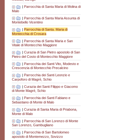
|
Parrocchia di Santa Maria di Molina di
Malo
|
Parrocchia di Santa Maria Assunta di
Montebello Vicentino
|
Parrocchia di Santa. Maria di
Montecchia di Crosara
|
Parrocchia di Santa Maria e San
Vitale di Montecchio Maggiore
|
Curazia di San Pietro apostolo di San
Pietro del Costo di Montecchio Maggiore
|
Parrocchia dei Santi Vito, Modesto e
Crescenzia di Montecchio Precalcino
|
Parrocchia dei Santi Leonzio e
Carpoforo di Magrè, Schio
|
Curazia dei Santi Filippo e Giacomo
di Monte Magrè, Schio
|
Parrocchia dei Santi Fabiano e
Sebastiano di Monte di Malo
|
Curazia di Santa Maria di Priabona,
Monte di Malo
|
Parrocchia di San Lorenzo di Monte
San Lorenzo, Gambugliano
|
Parrocchia di San Bartolomeo
apostolo di Montemezzo, Sovizzo