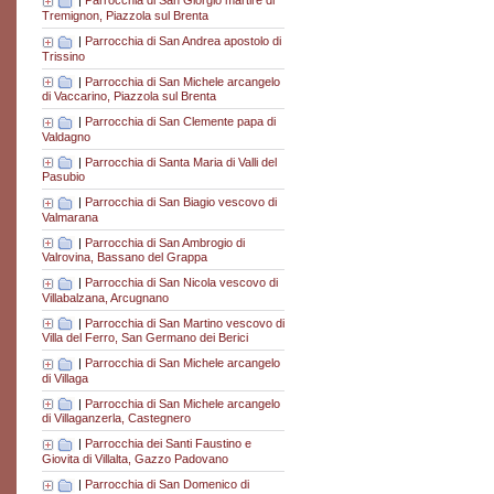
|
Parrocchia di San Giorgio martire di
Tremignon, Piazzola sul Brenta
|
Parrocchia di San Andrea apostolo di
Trissino
|
Parrocchia di San Michele arcangelo
di Vaccarino, Piazzola sul Brenta
|
Parrocchia di San Clemente papa di
Valdagno
|
Parrocchia di Santa Maria di Valli del
Pasubio
|
Parrocchia di San Biagio vescovo di
Valmarana
|
Parrocchia di San Ambrogio di
Valrovina, Bassano del Grappa
|
Parrocchia di San Nicola vescovo di
Villabalzana, Arcugnano
|
Parrocchia di San Martino vescovo di
Villa del Ferro, San Germano dei Berici
|
Parrocchia di San Michele arcangelo
di Villaga
|
Parrocchia di San Michele arcangelo
di Villaganzerla, Castegnero
|
Parrocchia dei Santi Faustino e
Giovita di Villalta, Gazzo Padovano
|
Parrocchia di San Domenico di