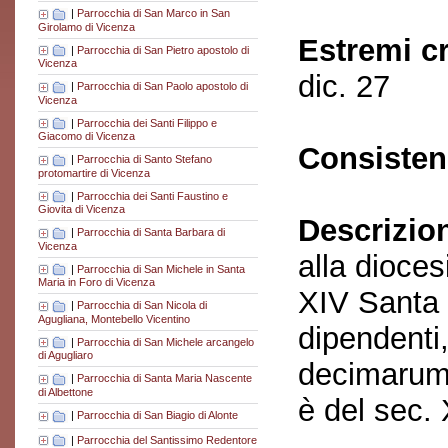
|
Parrocchia di San Marco in San
Girolamo di Vicenza
Estremi c
|
Parrocchia di San Pietro apostolo di
Vicenza
dic. 27
|
Parrocchia di San Paolo apostolo di
Vicenza
|
Parrocchia dei Santi Filippo e
Giacomo di Vicenza
Consisten
|
Parrocchia di Santo Stefano
protomartire di Vicenza
|
Parrocchia dei Santi Faustino e
Giovita di Vicenza
Descrizio
|
Parrocchia di Santa Barbara di
Vicenza
alla dioces
|
Parrocchia di San Michele in Santa
Maria in Foro di Vicenza
XIV Santa 
|
Parrocchia di San Nicola di
Agugliana, Montebello Vicentino
dipendenti
|
Parrocchia di San Michele arcangelo
di Agugliaro
decimarum»
|
Parrocchia di Santa Maria Nascente
di Albettone
è del sec.
|
Parrocchia di San Biagio di Alonte
|
Parrocchia del Santissimo Redentore