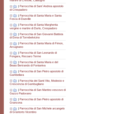
martire di Cresole, Caldogno
|
Parrocchia di Sant´Andrea apostolo
di Crespadoro
|
Parrocchia di Santa Maria e Santa
Fosca di Dueville
|
Parrocchia di Santa Margherita
vergine e martire di Durlo, Crespadoro
|
Parrocchia di San Giovanni Battista
di Enna di Torrebelvicino
|
Parrocchia di Santa Maria di Fimon,
Arcugnano
|
Parrocchia di San Leonardo di
Fongara, Recoaro Terme
|
Parrocchia di Santa Maria e del
Beato Bertrando di Fontaniva
|
Parrocchia di San Pietro apostolo di
Gambellara
|
Parrocchia dei Santi Vito, Modesto e
Crescenzia di Gambugliano
|
Parrocchia di San Martino vescovo di
Gazzo Padovano
|
Parrocchia di San Pietro apostolo di
Grancona
|
Parrocchia di San Michele arcangelo
di Grantorto Vicentino