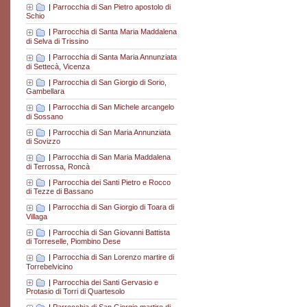
|
Parrocchia di San Pietro apostolo di
Schio
|
Parrocchia di Santa Maria Maddalena
di Selva di Trissino
|
Parrocchia di Santa Maria Annunziata
di Settecà, Vicenza
|
Parrocchia di San Giorgio di Sorio,
Gambellara
|
Parrocchia di San Michele arcangelo
di Sossano
|
Parrocchia di San Maria Annunziata
di Sovizzo
|
Parrocchia di San Maria Maddalena
di Terrossa, Roncà
|
Parrocchia dei Santi Pietro e Rocco
di Tezze di Bassano
|
Parrocchia di San Giorgio di Toara di
Villaga
|
Parrocchia di San Giovanni Battista
di Torreselle, Piombino Dese
|
Parrocchia di San Lorenzo martire di
Torrebelvicino
|
Parrocchia dei Santi Gervasio e
Protasio di Torri di Quartesolo