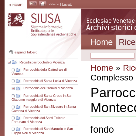
italiano |
English
Home
Rice
espandi l'albero
|
Registri parrocchiali di Vicenza
Home
»
Ric
|
Parrocchia della Cattedrale di
Vicenza
Complesso a
|
Parrocchia di Santa Lucia di Vicenza
Parrocc
|
Parrocchia dei Carmini di Vicenza
|
Parrocchia di Santa Croce in San
Giacomo maggiore di Vicenza
Montecc
|
Parrocchia di San Silvestro in Santa
Caterina di Vicenza
|
Parrocchia dei Santi Felice e
Fortunato di Vicenza
fondo
|
Parrocchia di San Marcello in San
Filippo Neri di Vicenza