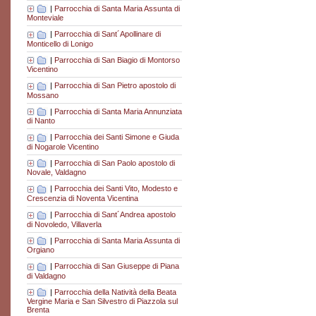
|
Parrocchia di Santa Maria Assunta di
Monteviale
|
Parrocchia di Sant´Apollinare di
Monticello di Lonigo
|
Parrocchia di San Biagio di Montorso
Vicentino
|
Parrocchia di San Pietro apostolo di
Mossano
|
Parrocchia di Santa Maria Annunziata
di Nanto
|
Parrocchia dei Santi Simone e Giuda
di Nogarole Vicentino
|
Parrocchia di San Paolo apostolo di
Novale, Valdagno
|
Parrocchia dei Santi Vito, Modesto e
Crescenzia di Noventa Vicentina
|
Parrocchia di Sant´Andrea apostolo
di Novoledo, Villaverla
|
Parrocchia di Santa Maria Assunta di
Orgiano
|
Parrocchia di San Giuseppe di Piana
di Valdagno
|
Parrocchia della Natività della Beata
Vergine Maria e San Silvestro di Piazzola sul
Brenta