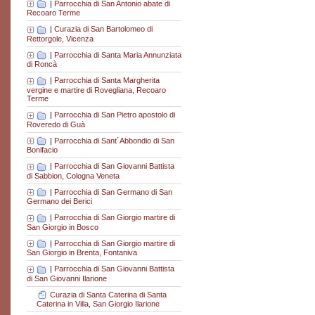
|
Parrocchia di San Antonio abate di
Recoaro Terme
|
Curazia di San Bartolomeo di
Rettorgole, Vicenza
|
Parrocchia di Santa Maria Annunziata
di Roncà
|
Parrocchia di Santa Margherita
vergine e martire di Rovegliana, Recoaro
Terme
|
Parrocchia di San Pietro apostolo di
Roveredo di Guà
|
Parrocchia di Sant´Abbondio di San
Bonifacio
|
Parrocchia di San Giovanni Battista
di Sabbion, Cologna Veneta
|
Parrocchia di San Germano di San
Germano dei Berici
|
Parrocchia di San Giorgio martire di
San Giorgio in Bosco
|
Parrocchia di San Giorgio martire di
San Giorgio in Brenta, Fontaniva
|
Parrocchia di San Giovanni Battista
di San Giovanni Ilarione
Curazia di Santa Caterina di Santa
Caterina in Villa, San Giorgio Ilarione