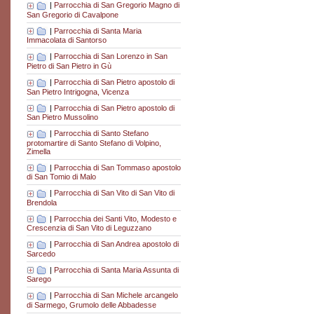
|
Parrocchia di San Gregorio Magno di
San Gregorio di Cavalpone
|
Parrocchia di Santa Maria
Immacolata di Santorso
|
Parrocchia di San Lorenzo in San
Pietro di San Pietro in Gù
|
Parrocchia di San Pietro apostolo di
San Pietro Intrigogna, Vicenza
|
Parrocchia di San Pietro apostolo di
San Pietro Mussolino
|
Parrocchia di Santo Stefano
protomartire di Santo Stefano di Volpino,
Zimella
|
Parrocchia di San Tommaso apostolo
di San Tomio di Malo
|
Parrocchia di San Vito di San Vito di
Brendola
|
Parrocchia dei Santi Vito, Modesto e
Crescenzia di San Vito di Leguzzano
|
Parrocchia di San Andrea apostolo di
Sarcedo
|
Parrocchia di Santa Maria Assunta di
Sarego
|
Parrocchia di San Michele arcangelo
di Sarmego, Grumolo delle Abbadesse