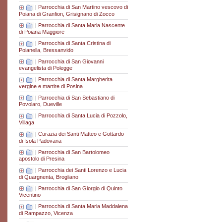
|
Parrocchia di San Martino vescovo di
Poiana di Granfion, Grisignano di Zocco
|
Parrocchia di Santa Maria Nascente
di Poiana Maggiore
|
Parrocchia di Santa Cristina di
Poianella, Bressanvido
|
Parrocchia di San Giovanni
evangelista di Polegge
|
Parrocchia di Santa Margherita
vergine e martire di Posina
|
Parrocchia di San Sebastiano di
Povolaro, Dueville
|
Parrocchia di Santa Lucia di Pozzolo,
Villaga
|
Curazia dei Santi Matteo e Gottardo
di Isola Padovana
|
Parrocchia di San Bartolomeo
apostolo di Presina
|
Parrocchia dei Santi Lorenzo e Lucia
di Quargnenta, Brogliano
|
Parrocchia di San Giorgio di Quinto
Vicentino
|
Parrocchia di Santa Maria Maddalena
di Rampazzo, Vicenza