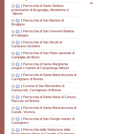
|
Parrocchia di Santo Stefano
protomartire di Brognoligo, Monteforte d
´Alpone
|
Parrocchia di San Martino di
Brogliano
|
Parrocchia di San Giovanni Battista
di Caldogno
|
Parrocchia di San Nicolò di
Camisano Vicentino
|
Parrocchia di San Pietro apostolo di
Campiglia dei Berici
|
Parrocchia di Santa Margherita
vergine e martire di Campolongo Minore
|
Parrocchia di Santa Maria Assunta di
Carmignano di Brenta
|
Curazia di San Bernardino di
Camazzole, Carmignano di Brenta
|
Parrocchia di Santa Maria di Carturo,
Piazzola sul Brenta
|
Parrocchia di Santa Maria Assunta di
Casale, Vicenza
|
Parrocchia di San Giorgio martire di
Castegnero
|
Parrocchia della Visitazione della
Beata Vergine Maria di Castello d´Arzignano,