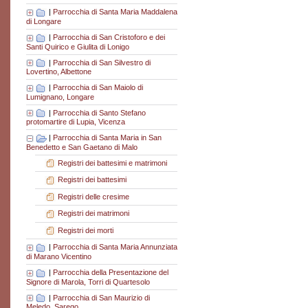
|
Parrocchia di Santa Maria Maddalena
di Longare
|
Parrocchia di San Cristoforo e dei
Santi Quirico e Giulita di Lonigo
|
Parrocchia di San Silvestro di
Lovertino, Albettone
|
Parrocchia di San Maiolo di
Lumignano, Longare
|
Parrocchia di Santo Stefano
protomartire di Lupia, Vicenza
|
Parrocchia di Santa Maria in San
Benedetto e San Gaetano di Malo
Registri dei battesimi e matrimoni
Registri dei battesimi
Registri delle cresime
Registri dei matrimoni
Registri dei morti
|
Parrocchia di Santa Maria Annunziata
di Marano Vicentino
|
Parrocchia della Presentazione del
Signore di Marola, Torri di Quartesolo
|
Parrocchia di San Maurizio di
Meledo, Sarego