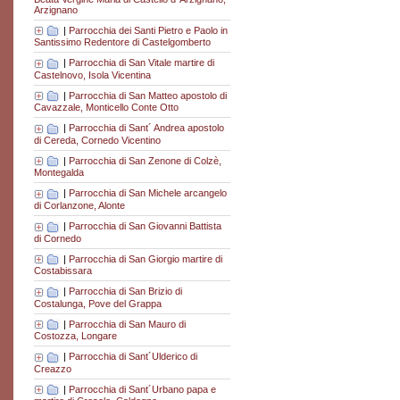
Arzignano
|
Parrocchia dei Santi Pietro e Paolo in
Santissimo Redentore di Castelgomberto
|
Parrocchia di San Vitale martire di
Castelnovo, Isola Vicentina
|
Parrocchia di San Matteo apostolo di
Cavazzale, Monticello Conte Otto
|
Parrocchia di Sant´ Andrea apostolo
di Cereda, Cornedo Vicentino
|
Parrocchia di San Zenone di Colzè,
Montegalda
|
Parrocchia di San Michele arcangelo
di Corlanzone, Alonte
|
Parrocchia di San Giovanni Battista
di Cornedo
|
Parrocchia di San Giorgio martire di
Costabissara
|
Parrocchia di San Brizio di
Costalunga, Pove del Grappa
|
Parrocchia di San Mauro di
Costozza, Longare
|
Parrocchia di Sant´Ulderico di
Creazzo
|
Parrocchia di Sant´Urbano papa e