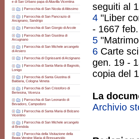
e di San Urbano papa di Altavilla Vicentina
seguiti al 
|
Parrocchia di San Nicola di Altissimo
4
"Liber co
|
Parrocchia di San Pancrazio di
Ancignano, Sandrigo
- 1667 feb
|
Parrocchia di San Giorgio di Arcole
|
Parrocchia di San Giustina di
5
"Matrimo[
Arcugnano
|
Parrocchia di San Michele arcangelo
6
Carte sci
di Arsiero
|
Parrocchia di Ognissanti di Arzignano
gen. 19 - 
|
Parrocchia di Santa Maria di Bagnolo,
Lonigo
copia del 
|
Parrocchia di Santa Giustina di
Baldaria, Cologna Veneta
|
Parrocchia di San Cristoforo di
La docume
Bertesina, Vicenza
|
Parrocchia di San Leonardo di
Archivio s
Bevadoro, Campodoro
|
Parrocchia di Santa Maria di Bolzano
Vicentino
|
Parrocchia di San Michele arcangelo
di Brendola
|
Parrocchia della Visitazione della
Beata Vergine Maria di Bressanvido