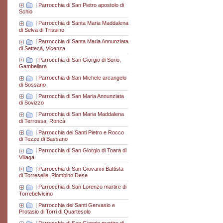
|
Parrocchia di San Pietro apostolo di
Schio
|
Parrocchia di Santa Maria Maddalena
di Selva di Trissino
|
Parrocchia di Santa Maria Annunziata
di Settecà, Vicenza
|
Parrocchia di San Giorgio di Sorio,
Gambellara
|
Parrocchia di San Michele arcangelo
di Sossano
|
Parrocchia di San Maria Annunziata
di Sovizzo
|
Parrocchia di San Maria Maddalena
di Terrossa, Roncà
|
Parrocchia dei Santi Pietro e Rocco
di Tezze di Bassano
|
Parrocchia di San Giorgio di Toara di
Villaga
|
Parrocchia di San Giovanni Battista
di Torreselle, Piombino Dese
|
Parrocchia di San Lorenzo martire di
Torrebelvicino
|
Parrocchia dei Santi Gervasio e
Protasio di Torri di Quartesolo