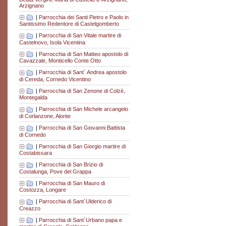
Arzignano
|
Parrocchia dei Santi Pietro e Paolo in
Santissimo Redentore di Castelgomberto
|
Parrocchia di San Vitale martire di
Castelnovo, Isola Vicentina
|
Parrocchia di San Matteo apostolo di
Cavazzale, Monticello Conte Otto
|
Parrocchia di Sant´ Andrea apostolo
di Cereda, Cornedo Vicentino
|
Parrocchia di San Zenone di Colzè,
Montegalda
|
Parrocchia di San Michele arcangelo
di Corlanzone, Alonte
|
Parrocchia di San Giovanni Battista
di Cornedo
|
Parrocchia di San Giorgio martire di
Costabissara
|
Parrocchia di San Brizio di
Costalunga, Pove del Grappa
|
Parrocchia di San Mauro di
Costozza, Longare
|
Parrocchia di Sant´Ulderico di
Creazzo
|
Parrocchia di Sant´Urbano papa e