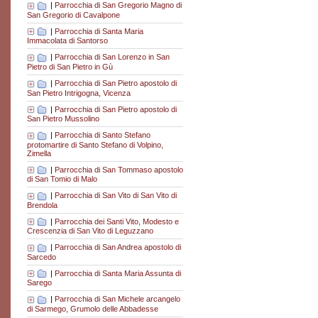
|
Parrocchia di San Gregorio Magno di
San Gregorio di Cavalpone
|
Parrocchia di Santa Maria
Immacolata di Santorso
|
Parrocchia di San Lorenzo in San
Pietro di San Pietro in Gù
|
Parrocchia di San Pietro apostolo di
San Pietro Intrigogna, Vicenza
|
Parrocchia di San Pietro apostolo di
San Pietro Mussolino
|
Parrocchia di Santo Stefano
protomartire di Santo Stefano di Volpino,
Zimella
|
Parrocchia di San Tommaso apostolo
di San Tomio di Malo
|
Parrocchia di San Vito di San Vito di
Brendola
|
Parrocchia dei Santi Vito, Modesto e
Crescenzia di San Vito di Leguzzano
|
Parrocchia di San Andrea apostolo di
Sarcedo
|
Parrocchia di Santa Maria Assunta di
Sarego
|
Parrocchia di San Michele arcangelo
di Sarmego, Grumolo delle Abbadesse