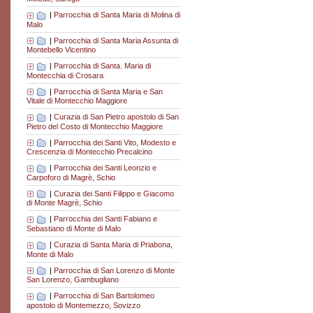
|
Parrocchia di Santa Maria di Molina di
Malo
|
Parrocchia di Santa Maria Assunta di
Montebello Vicentino
|
Parrocchia di Santa. Maria di
Montecchia di Crosara
|
Parrocchia di Santa Maria e San
Vitale di Montecchio Maggiore
|
Curazia di San Pietro apostolo di San
Pietro del Costo di Montecchio Maggiore
|
Parrocchia dei Santi Vito, Modesto e
Crescenzia di Montecchio Precalcino
|
Parrocchia dei Santi Leonzio e
Carpoforo di Magrè, Schio
|
Curazia dei Santi Filippo e Giacomo
di Monte Magrè, Schio
|
Parrocchia dei Santi Fabiano e
Sebastiano di Monte di Malo
|
Curazia di Santa Maria di Priabona,
Monte di Malo
|
Parrocchia di San Lorenzo di Monte
San Lorenzo, Gambugliano
|
Parrocchia di San Bartolomeo
apostolo di Montemezzo, Sovizzo