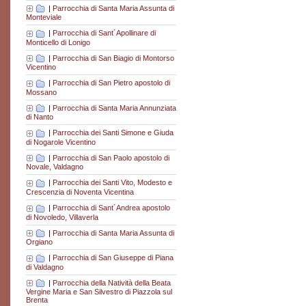
|
Parrocchia di Santa Maria Assunta di
Monteviale
|
Parrocchia di Sant´Apollinare di
Monticello di Lonigo
|
Parrocchia di San Biagio di Montorso
Vicentino
|
Parrocchia di San Pietro apostolo di
Mossano
|
Parrocchia di Santa Maria Annunziata
di Nanto
|
Parrocchia dei Santi Simone e Giuda
di Nogarole Vicentino
|
Parrocchia di San Paolo apostolo di
Novale, Valdagno
|
Parrocchia dei Santi Vito, Modesto e
Crescenzia di Noventa Vicentina
|
Parrocchia di Sant´Andrea apostolo
di Novoledo, Villaverla
|
Parrocchia di Santa Maria Assunta di
Orgiano
|
Parrocchia di San Giuseppe di Piana
di Valdagno
|
Parrocchia della Natività della Beata
Vergine Maria e San Silvestro di Piazzola sul
Brenta