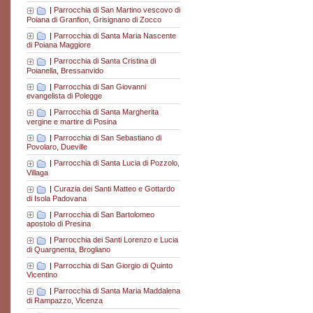
|
Parrocchia di San Martino vescovo di
Poiana di Granfion, Grisignano di Zocco
|
Parrocchia di Santa Maria Nascente
di Poiana Maggiore
|
Parrocchia di Santa Cristina di
Poianella, Bressanvido
|
Parrocchia di San Giovanni
evangelista di Polegge
|
Parrocchia di Santa Margherita
vergine e martire di Posina
|
Parrocchia di San Sebastiano di
Povolaro, Dueville
|
Parrocchia di Santa Lucia di Pozzolo,
Villaga
|
Curazia dei Santi Matteo e Gottardo
di Isola Padovana
|
Parrocchia di San Bartolomeo
apostolo di Presina
|
Parrocchia dei Santi Lorenzo e Lucia
di Quargnenta, Brogliano
|
Parrocchia di San Giorgio di Quinto
Vicentino
|
Parrocchia di Santa Maria Maddalena
di Rampazzo, Vicenza