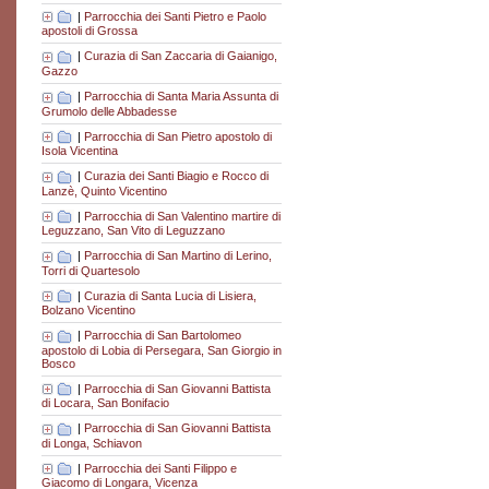
|
Parrocchia dei Santi Pietro e Paolo
apostoli di Grossa
|
Curazia di San Zaccaria di Gaianigo,
Gazzo
|
Parrocchia di Santa Maria Assunta di
Grumolo delle Abbadesse
|
Parrocchia di San Pietro apostolo di
Isola Vicentina
|
Curazia dei Santi Biagio e Rocco di
Lanzè, Quinto Vicentino
|
Parrocchia di San Valentino martire di
Leguzzano, San Vito di Leguzzano
|
Parrocchia di San Martino di Lerino,
Torri di Quartesolo
|
Curazia di Santa Lucia di Lisiera,
Bolzano Vicentino
|
Parrocchia di San Bartolomeo
apostolo di Lobia di Persegara, San Giorgio in
Bosco
|
Parrocchia di San Giovanni Battista
di Locara, San Bonifacio
|
Parrocchia di San Giovanni Battista
di Longa, Schiavon
|
Parrocchia dei Santi Filippo e
Giacomo di Longara, Vicenza