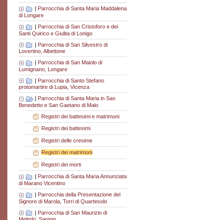
|
Parrocchia di Santa Maria Maddalena
di Longare
|
Parrocchia di San Cristoforo e dei
Santi Quirico e Giulita di Lonigo
|
Parrocchia di San Silvestro di
Lovertino, Albettone
|
Parrocchia di San Maiolo di
Lumignano, Longare
|
Parrocchia di Santo Stefano
protomartire di Lupia, Vicenza
|
Parrocchia di Santa Maria in San
Benedetto e San Gaetano di Malo
Registri dei battesimi e matrimoni
Registri dei battesimi
Registri delle cresime
Registri dei matrimoni
Registri dei morti
|
Parrocchia di Santa Maria Annunziata
di Marano Vicentino
|
Parrocchia della Presentazione del
Signore di Marola, Torri di Quartesolo
|
Parrocchia di San Maurizio di
Meledo, Sarego