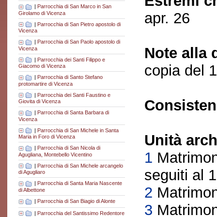
Estremi c
|
Parrocchia di San Marco in San
apr. 26
Girolamo di Vicenza
|
Parrocchia di San Pietro apostolo di
Vicenza
|
Parrocchia di San Paolo apostolo di
Note alla 
Vicenza
|
Parrocchia dei Santi Filippo e
copia del 
Giacomo di Vicenza
|
Parrocchia di Santo Stefano
protomartire di Vicenza
|
Parrocchia dei Santi Faustino e
Consisten
Giovita di Vicenza
|
Parrocchia di Santa Barbara di
Vicenza
|
Parrocchia di San Michele in Santa
Unità arch
Maria in Foro di Vicenza
|
Parrocchia di San Nicola di
1
Matrimoni
Agugliana, Montebello Vicentino
|
Parrocchia di San Michele arcangelo
seguiti al 
di Agugliaro
|
Parrocchia di Santa Maria Nascente
2
Matrimoni
di Albettone
|
Parrocchia di San Biagio di Alonte
3
Matrimoni
|
Parrocchia del Santissimo Redentore