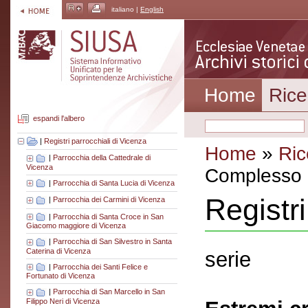
italiano |
English
Home
Rice
espandi l'albero
|
Registri parrocchiali di Vicenza
Home
»
Ric
|
Parrocchia della Cattedrale di
Vicenza
Complesso a
|
Parrocchia di Santa Lucia di Vicenza
Registr
|
Parrocchia dei Carmini di Vicenza
|
Parrocchia di Santa Croce in San
Giacomo maggiore di Vicenza
|
Parrocchia di San Silvestro in Santa
Caterina di Vicenza
serie
|
Parrocchia dei Santi Felice e
Fortunato di Vicenza
|
Parrocchia di San Marcello in San
Filippo Neri di Vicenza