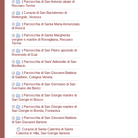
|
Parrocchia di San Antonio abate di
Recoaro Terme
|
Curazia di San Bartolomeo di
Rettorgole, Vicenza
|
Parrocchia di Santa Maria Annunziata
di Roncà
|
Parrocchia di Santa Margherita
vergine e martire di Rovegliana, Recoaro
Terme
|
Parrocchia di San Pietro apostolo di
Roveredo di Guà
|
Parrocchia di Sant´Abbondio di San
Bonifacio
|
Parrocchia di San Giovanni Battista
di Sabbion, Cologna Veneta
|
Parrocchia di San Germano di San
Germano dei Berici
|
Parrocchia di San Giorgio martire di
San Giorgio in Bosco
|
Parrocchia di San Giorgio martire di
San Giorgio in Brenta, Fontaniva
|
Parrocchia di San Giovanni Battista
di San Giovanni Ilarione
Curazia di Santa Caterina di Santa
Caterina in Villa, San Giorgio Ilarione