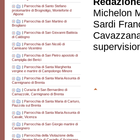
Redazione
|
Parrocchia di Santo Stefano
Michelon M
protomartire di Brognoligo, Monteforte d
´Alpone
Sardi Fran
|
Parrocchia di San Martino di
Brogliano
Cavazzana
|
Parrocchia di San Giovanni Battista
di Caldogno
supervisio
|
Parrocchia di San Nicolò di
Camisano Vicentino
|
Parrocchia di San Pietro apostolo di
Campiglia dei Berici
|
Parrocchia di Santa Margherita
vergine e martire di Campolongo Minore
|
Parrocchia di Santa Maria Assunta di
Carmignano di Brenta
|
Curazia di San Bernardino di
Camazzole, Carmignano di Brenta
|
Parrocchia di Santa Maria di Carturo,
Piazzola sul Brenta
|
Parrocchia di Santa Maria Assunta di
Casale, Vicenza
|
Parrocchia di San Giorgio martire di
Castegnero
|
Parrocchia della Visitazione della
Beata Vergine Maria di Castello d´Arzignano,