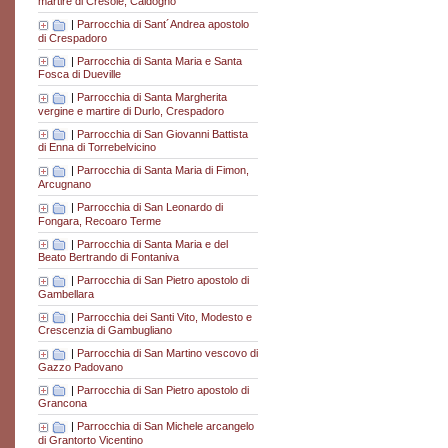
martire di Cresole, Caldogno
|
Parrocchia di Sant´Andrea apostolo
di Crespadoro
|
Parrocchia di Santa Maria e Santa
Fosca di Dueville
|
Parrocchia di Santa Margherita
vergine e martire di Durlo, Crespadoro
|
Parrocchia di San Giovanni Battista
di Enna di Torrebelvicino
|
Parrocchia di Santa Maria di Fimon,
Arcugnano
|
Parrocchia di San Leonardo di
Fongara, Recoaro Terme
|
Parrocchia di Santa Maria e del
Beato Bertrando di Fontaniva
|
Parrocchia di San Pietro apostolo di
Gambellara
|
Parrocchia dei Santi Vito, Modesto e
Crescenzia di Gambugliano
|
Parrocchia di San Martino vescovo di
Gazzo Padovano
|
Parrocchia di San Pietro apostolo di
Grancona
|
Parrocchia di San Michele arcangelo
di Grantorto Vicentino