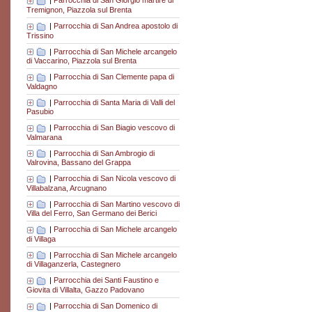
|
Parrocchia di San Giorgio martire di
Tremignon, Piazzola sul Brenta
|
Parrocchia di San Andrea apostolo di
Trissino
|
Parrocchia di San Michele arcangelo
di Vaccarino, Piazzola sul Brenta
|
Parrocchia di San Clemente papa di
Valdagno
|
Parrocchia di Santa Maria di Valli del
Pasubio
|
Parrocchia di San Biagio vescovo di
Valmarana
|
Parrocchia di San Ambrogio di
Valrovina, Bassano del Grappa
|
Parrocchia di San Nicola vescovo di
Villabalzana, Arcugnano
|
Parrocchia di San Martino vescovo di
Villa del Ferro, San Germano dei Berici
|
Parrocchia di San Michele arcangelo
di Villaga
|
Parrocchia di San Michele arcangelo
di Villaganzerla, Castegnero
|
Parrocchia dei Santi Faustino e
Giovita di Villalta, Gazzo Padovano
|
Parrocchia di San Domenico di