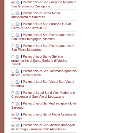
|
Parrocchia di San Gregorio Magno di
San Gregorio di Cavalpone
|
Parrocchia di Santa Maria
Immacolata di Santorso
|
Parrocchia di San Lorenzo in San
Pietro di San Pietro in Gù
|
Parrocchia di San Pietro apostolo di
San Pietro Intrigogna, Vicenza
|
Parrocchia di San Pietro apostolo di
San Pietro Mussolino
|
Parrocchia di Santo Stefano
protomartire di Santo Stefano di Volpino,
Zimella
|
Parrocchia di San Tommaso apostolo
di San Tomio di Malo
|
Parrocchia di San Vito di San Vito di
Brendola
|
Parrocchia dei Santi Vito, Modesto e
Crescenzia di San Vito di Leguzzano
|
Parrocchia di San Andrea apostolo di
Sarcedo
|
Parrocchia di Santa Maria Assunta di
Sarego
|
Parrocchia di San Michele arcangelo
di Sarmego, Grumolo delle Abbadesse