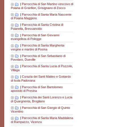
|
Parrocchia di San Martino vescovo di
Poiana di Granfion, Grisignano di Zocco
|
Parrocchia di Santa Maria Nascente
di Poiana Maggiore
|
Parrocchia di Santa Cristina di
Poianella, Bressanvido
|
Parrocchia di San Giovanni
evangelista di Polegge
|
Parrocchia di Santa Margherita
vergine e martire di Posina
|
Parrocchia di San Sebastiano di
Povolaro, Dueville
|
Parrocchia di Santa Lucia di Pozzolo,
Villaga
|
Curazia dei Santi Matteo e Gottardo
di Isola Padovana
|
Parrocchia di San Bartolomeo
apostolo di Presina
|
Parrocchia dei Santi Lorenzo e Lucia
di Quargnenta, Brogliano
|
Parrocchia di San Giorgio di Quinto
Vicentino
|
Parrocchia di Santa Maria Maddalena
di Rampazzo, Vicenza