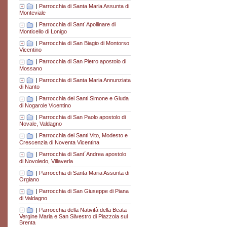
|
Parrocchia di Santa Maria Assunta di
Monteviale
|
Parrocchia di Sant´Apollinare di
Monticello di Lonigo
|
Parrocchia di San Biagio di Montorso
Vicentino
|
Parrocchia di San Pietro apostolo di
Mossano
|
Parrocchia di Santa Maria Annunziata
di Nanto
|
Parrocchia dei Santi Simone e Giuda
di Nogarole Vicentino
|
Parrocchia di San Paolo apostolo di
Novale, Valdagno
|
Parrocchia dei Santi Vito, Modesto e
Crescenzia di Noventa Vicentina
|
Parrocchia di Sant´Andrea apostolo
di Novoledo, Villaverla
|
Parrocchia di Santa Maria Assunta di
Orgiano
|
Parrocchia di San Giuseppe di Piana
di Valdagno
|
Parrocchia della Natività della Beata
Vergine Maria e San Silvestro di Piazzola sul
Brenta