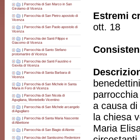
|
Parrocchia di San Marco in San
Girolamo di Vicenza
Estremi c
|
Parrocchia di San Pietro apostolo di
Vicenza
ott. 18
|
Parrocchia di San Paolo apostolo di
Vicenza
|
Parrocchia dei Santi Filippo e
Giacomo di Vicenza
Consisten
|
Parrocchia di Santo Stefano
protomartire di Vicenza
|
Parrocchia dei Santi Faustino e
Giovita di Vicenza
Descrizio
|
Parrocchia di Santa Barbara di
Vicenza
benedettini
|
Parrocchia di San Michele in Santa
Maria in Foro di Vicenza
parrocchia 
|
Parrocchia di San Nicola di
Agugliana, Montebello Vicentino
a causa di
|
Parrocchia di San Michele arcangelo
di Agugliaro
la chiesa 
|
Parrocchia di Santa Maria Nascente
di Albettone
Maria Elisa
|
Parrocchia di San Biagio di Alonte
circostanti
|
Parrocchia del Santissimo Redentore