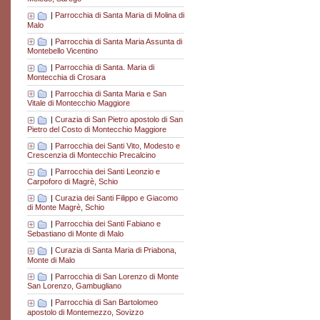
|
Parrocchia di Santa Maria di Molina di
Malo
|
Parrocchia di Santa Maria Assunta di
Montebello Vicentino
|
Parrocchia di Santa. Maria di
Montecchia di Crosara
|
Parrocchia di Santa Maria e San
Vitale di Montecchio Maggiore
|
Curazia di San Pietro apostolo di San
Pietro del Costo di Montecchio Maggiore
|
Parrocchia dei Santi Vito, Modesto e
Crescenzia di Montecchio Precalcino
|
Parrocchia dei Santi Leonzio e
Carpoforo di Magrè, Schio
|
Curazia dei Santi Filippo e Giacomo
di Monte Magrè, Schio
|
Parrocchia dei Santi Fabiano e
Sebastiano di Monte di Malo
|
Curazia di Santa Maria di Priabona,
Monte di Malo
|
Parrocchia di San Lorenzo di Monte
San Lorenzo, Gambugliano
|
Parrocchia di San Bartolomeo
apostolo di Montemezzo, Sovizzo