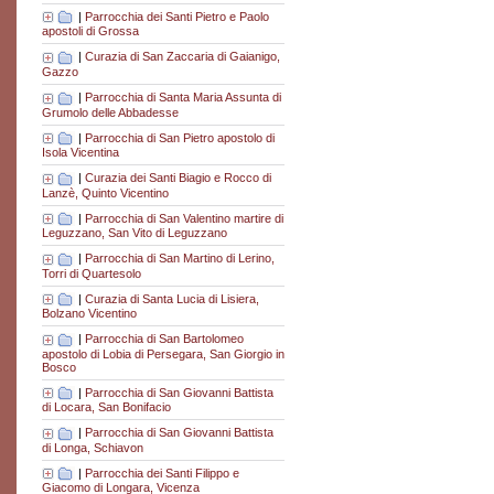
|
Parrocchia dei Santi Pietro e Paolo
apostoli di Grossa
|
Curazia di San Zaccaria di Gaianigo,
Gazzo
|
Parrocchia di Santa Maria Assunta di
Grumolo delle Abbadesse
|
Parrocchia di San Pietro apostolo di
Isola Vicentina
|
Curazia dei Santi Biagio e Rocco di
Lanzè, Quinto Vicentino
|
Parrocchia di San Valentino martire di
Leguzzano, San Vito di Leguzzano
|
Parrocchia di San Martino di Lerino,
Torri di Quartesolo
|
Curazia di Santa Lucia di Lisiera,
Bolzano Vicentino
|
Parrocchia di San Bartolomeo
apostolo di Lobia di Persegara, San Giorgio in
Bosco
|
Parrocchia di San Giovanni Battista
di Locara, San Bonifacio
|
Parrocchia di San Giovanni Battista
di Longa, Schiavon
|
Parrocchia dei Santi Filippo e
Giacomo di Longara, Vicenza