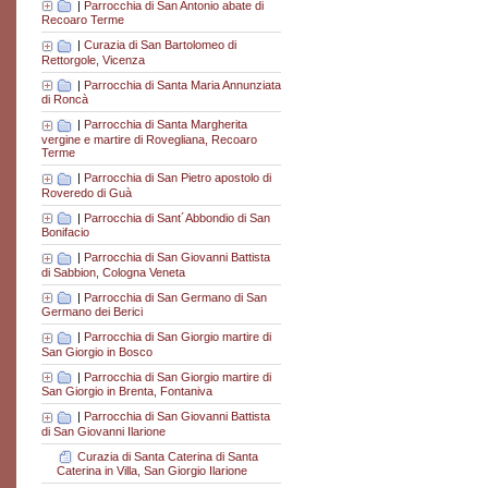
|
Parrocchia di San Antonio abate di
Recoaro Terme
|
Curazia di San Bartolomeo di
Rettorgole, Vicenza
|
Parrocchia di Santa Maria Annunziata
di Roncà
|
Parrocchia di Santa Margherita
vergine e martire di Rovegliana, Recoaro
Terme
|
Parrocchia di San Pietro apostolo di
Roveredo di Guà
|
Parrocchia di Sant´Abbondio di San
Bonifacio
|
Parrocchia di San Giovanni Battista
di Sabbion, Cologna Veneta
|
Parrocchia di San Germano di San
Germano dei Berici
|
Parrocchia di San Giorgio martire di
San Giorgio in Bosco
|
Parrocchia di San Giorgio martire di
San Giorgio in Brenta, Fontaniva
|
Parrocchia di San Giovanni Battista
di San Giovanni Ilarione
Curazia di Santa Caterina di Santa
Caterina in Villa, San Giorgio Ilarione