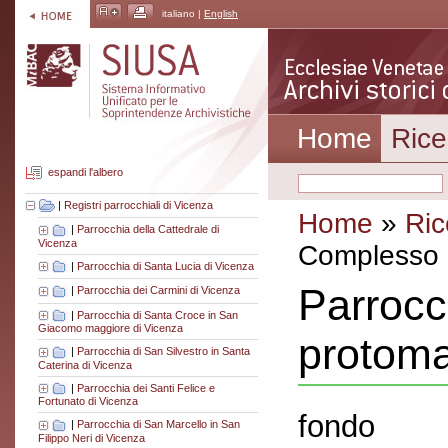
italiano |
English
Home
Rice
espandi l'albero
|
Registri parrocchiali di Vicenza
Home
»
Ric
|
Parrocchia della Cattedrale di
Vicenza
Complesso a
|
Parrocchia di Santa Lucia di Vicenza
Parrocc
|
Parrocchia dei Carmini di Vicenza
|
Parrocchia di Santa Croce in San
Giacomo maggiore di Vicenza
protoma
|
Parrocchia di San Silvestro in Santa
Caterina di Vicenza
|
Parrocchia dei Santi Felice e
Fortunato di Vicenza
fondo
|
Parrocchia di San Marcello in San
Filippo Neri di Vicenza