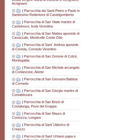
Arzignano
|
Parrocchia dei Santi Pietro e Paolo in
Santissimo Redentore di Castelgomberto
|
Parrocchia di San Vitale martire di
Castelnovo, Isola Vicentina
|
Parrocchia di San Matteo apostolo di
Cavazzale, Monticello Conte Otto
|
Parrocchia di Sant´ Andrea apostolo
di Cereda, Cornedo Vicentino
|
Parrocchia di San Zenone di Colzè,
Montegalda
|
Parrocchia di San Michele arcangelo
di Corlanzone, Alonte
|
Parrocchia di San Giovanni Battista
di Cornedo
|
Parrocchia di San Giorgio martire di
Costabissara
|
Parrocchia di San Brizio di
Costalunga, Pove del Grappa
|
Parrocchia di San Mauro di
Costozza, Longare
|
Parrocchia di Sant´Ulderico di
Creazzo
|
Parrocchia di Sant´Urbano papa e