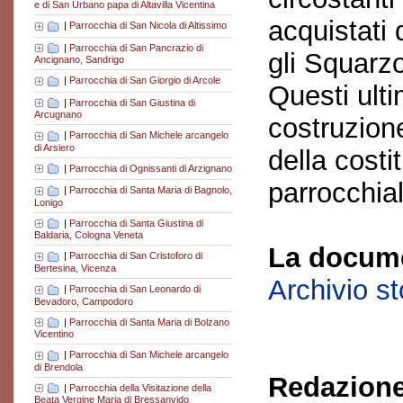
e di San Urbano papa di Altavilla Vicentina
acquistati 
|
Parrocchia di San Nicola di Altissimo
|
Parrocchia di San Pancrazio di
gli Squarzo
Ancignano, Sandrigo
|
Parrocchia di San Giorgio di Arcole
Questi ulti
|
Parrocchia di San Giustina di
Arcugnano
costruzione
|
Parrocchia di San Michele arcangelo
di Arsiero
della costi
|
Parrocchia di Ognissanti di Arzignano
parrocchia
|
Parrocchia di Santa Maria di Bagnolo,
Lonigo
|
Parrocchia di Santa Giustina di
Baldaria, Cologna Veneta
La docume
|
Parrocchia di San Cristoforo di
Bertesina, Vicenza
Archivio s
|
Parrocchia di San Leonardo di
Bevadoro, Campodoro
|
Parrocchia di Santa Maria di Bolzano
Vicentino
|
Parrocchia di San Michele arcangelo
di Brendola
Redazione
|
Parrocchia della Visitazione della
Beata Vergine Maria di Bressanvido