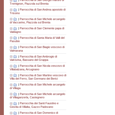
|
Parrocchia di San Giorgio martire di
Tremignon, Piazzola sul Brenta
|
Parrocchia di San Andrea apostolo di
Trissino
|
Parrocchia di San Michele arcangelo
di Vaccarino, Piazzola sul Brenta
|
Parrocchia di San Clemente papa di
Valdagno
|
Parrocchia di Santa Maria di Valli del
Pasubio
|
Parrocchia di San Biagio vescovo di
Valmarana
|
Parrocchia di San Ambrogio di
Valrovina, Bassano del Grappa
|
Parrocchia di San Nicola vescovo di
Villabalzana, Arcugnano
|
Parrocchia di San Martino vescovo di
Villa del Ferro, San Germano dei Berici
|
Parrocchia di San Michele arcangelo
di Villaga
|
Parrocchia di San Michele arcangelo
di Villaganzerla, Castegnero
|
Parrocchia dei Santi Faustino e
Giovita di Villalta, Gazzo Padovano
|
Parrocchia di San Domenico di