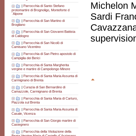
Michelon M
|
Parrocchia di Santo Stefano
protomartire di Brognoligo, Monteforte d
Sardi Fran
´Alpone
|
Parrocchia di San Martino di
Cavazzana
Brogliano
|
Parrocchia di San Giovanni Battista
supervisio
di Caldogno
|
Parrocchia di San Nicolò di
Camisano Vicentino
|
Parrocchia di San Pietro apostolo di
Campiglia dei Berici
|
Parrocchia di Santa Margherita
vergine e martire di Campolongo Minore
|
Parrocchia di Santa Maria Assunta di
Carmignano di Brenta
|
Curazia di San Bernardino di
Camazzole, Carmignano di Brenta
|
Parrocchia di Santa Maria di Carturo,
Piazzola sul Brenta
|
Parrocchia di Santa Maria Assunta di
Casale, Vicenza
|
Parrocchia di San Giorgio martire di
Castegnero
|
Parrocchia della Visitazione della
Beata Vergine Maria di Castello d´Arzignano,