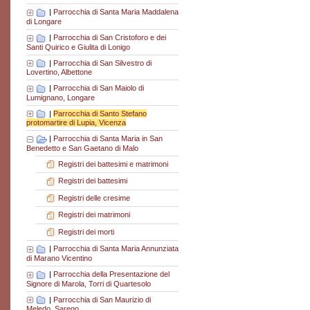
|
Parrocchia di Santa Maria Maddalena
di Longare
|
Parrocchia di San Cristoforo e dei
Santi Quirico e Giulita di Lonigo
|
Parrocchia di San Silvestro di
Lovertino, Albettone
|
Parrocchia di San Maiolo di
Lumignano, Longare
|
Parrocchia di Santo Stefano
protomartire di Lupia, Vicenza
|
Parrocchia di Santa Maria in San
Benedetto e San Gaetano di Malo
Registri dei battesimi e matrimoni
Registri dei battesimi
Registri delle cresime
Registri dei matrimoni
Registri dei morti
|
Parrocchia di Santa Maria Annunziata
di Marano Vicentino
|
Parrocchia della Presentazione del
Signore di Marola, Torri di Quartesolo
|
Parrocchia di San Maurizio di
Meledo, Sarego