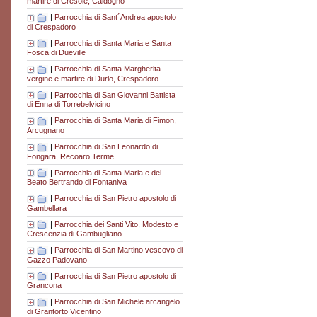
martire di Cresole, Caldogno
|
Parrocchia di Sant´Andrea apostolo
di Crespadoro
|
Parrocchia di Santa Maria e Santa
Fosca di Dueville
|
Parrocchia di Santa Margherita
vergine e martire di Durlo, Crespadoro
|
Parrocchia di San Giovanni Battista
di Enna di Torrebelvicino
|
Parrocchia di Santa Maria di Fimon,
Arcugnano
|
Parrocchia di San Leonardo di
Fongara, Recoaro Terme
|
Parrocchia di Santa Maria e del
Beato Bertrando di Fontaniva
|
Parrocchia di San Pietro apostolo di
Gambellara
|
Parrocchia dei Santi Vito, Modesto e
Crescenzia di Gambugliano
|
Parrocchia di San Martino vescovo di
Gazzo Padovano
|
Parrocchia di San Pietro apostolo di
Grancona
|
Parrocchia di San Michele arcangelo
di Grantorto Vicentino