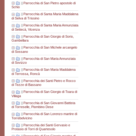
|
Parrocchia di San Pietro apostolo di
Schio
|
Parrocchia di Santa Maria Maddalena
di Selva di Trissino
|
Parrocchia di Santa Maria Annunziata
di Settecà, Vicenza
|
Parrocchia di San Giorgio di Sorio,
Gambellara
|
Parrocchia di San Michele arcangelo
di Sossano
|
Parrocchia di San Maria Annunziata
di Sovizzo
|
Parrocchia di San Maria Maddalena
di Terrossa, Roncà
|
Parrocchia dei Santi Pietro e Rocco
di Tezze di Bassano
|
Parrocchia di San Giorgio di Toara di
Villaga
|
Parrocchia di San Giovanni Battista
di Torreselle, Piombino Dese
|
Parrocchia di San Lorenzo martire di
Torrebelvicino
|
Parrocchia dei Santi Gervasio e
Protasio di Torri di Quartesolo