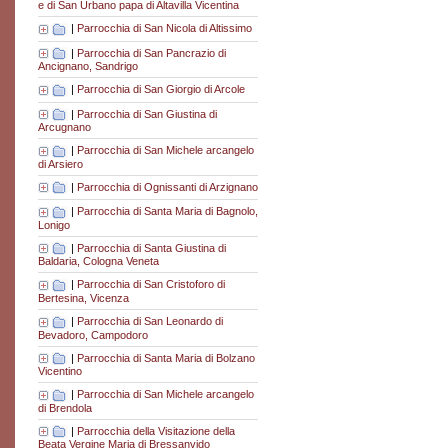
e di San Urbano papa di Altavilla Vicentina
|
Parrocchia di San Nicola di Altissimo
|
Parrocchia di San Pancrazio di
Ancignano, Sandrigo
|
Parrocchia di San Giorgio di Arcole
|
Parrocchia di San Giustina di
Arcugnano
|
Parrocchia di San Michele arcangelo
di Arsiero
|
Parrocchia di Ognissanti di Arzignano
|
Parrocchia di Santa Maria di Bagnolo,
Lonigo
|
Parrocchia di Santa Giustina di
Baldaria, Cologna Veneta
|
Parrocchia di San Cristoforo di
Bertesina, Vicenza
|
Parrocchia di San Leonardo di
Bevadoro, Campodoro
|
Parrocchia di Santa Maria di Bolzano
Vicentino
|
Parrocchia di San Michele arcangelo
di Brendola
|
Parrocchia della Visitazione della
Beata Vergine Maria di Bressanvido