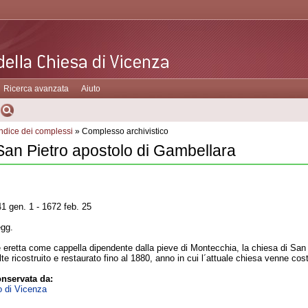
Ricerca avanzata
Aiuto
Indice dei complessi
» Complesso archivistico
San Pietro apostolo di Gambellara
1 gen. 1 - 1672 feb. 25
egg.
 eretta come cappella dipendente dalla pieve di Montecchia, la chiesa di San Pie
olte ricostruito e restaurato fino al 1880, anno in cui l´attuale chiesa venne c
nservata da:
o di Vicenza