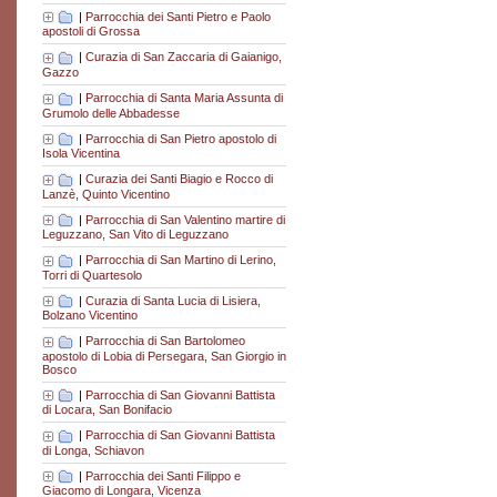
|
Parrocchia dei Santi Pietro e Paolo
apostoli di Grossa
|
Curazia di San Zaccaria di Gaianigo,
Gazzo
|
Parrocchia di Santa Maria Assunta di
Grumolo delle Abbadesse
|
Parrocchia di San Pietro apostolo di
Isola Vicentina
|
Curazia dei Santi Biagio e Rocco di
Lanzè, Quinto Vicentino
|
Parrocchia di San Valentino martire di
Leguzzano, San Vito di Leguzzano
|
Parrocchia di San Martino di Lerino,
Torri di Quartesolo
|
Curazia di Santa Lucia di Lisiera,
Bolzano Vicentino
|
Parrocchia di San Bartolomeo
apostolo di Lobia di Persegara, San Giorgio in
Bosco
|
Parrocchia di San Giovanni Battista
di Locara, San Bonifacio
|
Parrocchia di San Giovanni Battista
di Longa, Schiavon
|
Parrocchia dei Santi Filippo e
Giacomo di Longara, Vicenza