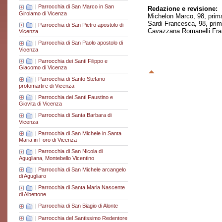
|
Parrocchia di San Marco in San
Redazione e revisione:
Girolamo di Vicenza
Michelon Marco, 98, prim
Sardi Francesca, 98, pri
|
Parrocchia di San Pietro apostolo di
Cavazzana Romanelli Fran
Vicenza
|
Parrocchia di San Paolo apostolo di
Vicenza
|
Parrocchia dei Santi Filippo e
Giacomo di Vicenza
|
Parrocchia di Santo Stefano
protomartire di Vicenza
|
Parrocchia dei Santi Faustino e
Giovita di Vicenza
|
Parrocchia di Santa Barbara di
Vicenza
|
Parrocchia di San Michele in Santa
Maria in Foro di Vicenza
|
Parrocchia di San Nicola di
Agugliana, Montebello Vicentino
|
Parrocchia di San Michele arcangelo
di Agugliaro
|
Parrocchia di Santa Maria Nascente
di Albettone
|
Parrocchia di San Biagio di Alonte
|
Parrocchia del Santissimo Redentore