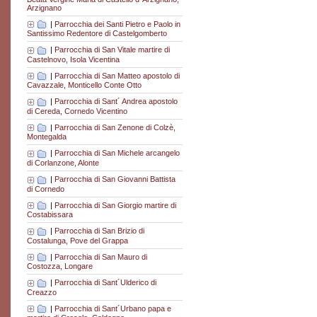
Arzignano
|
Parrocchia dei Santi Pietro e Paolo in
Santissimo Redentore di Castelgomberto
|
Parrocchia di San Vitale martire di
Castelnovo, Isola Vicentina
|
Parrocchia di San Matteo apostolo di
Cavazzale, Monticello Conte Otto
|
Parrocchia di Sant´ Andrea apostolo
di Cereda, Cornedo Vicentino
|
Parrocchia di San Zenone di Colzè,
Montegalda
|
Parrocchia di San Michele arcangelo
di Corlanzone, Alonte
|
Parrocchia di San Giovanni Battista
di Cornedo
|
Parrocchia di San Giorgio martire di
Costabissara
|
Parrocchia di San Brizio di
Costalunga, Pove del Grappa
|
Parrocchia di San Mauro di
Costozza, Longare
|
Parrocchia di Sant´Ulderico di
Creazzo
|
Parrocchia di Sant´Urbano papa e