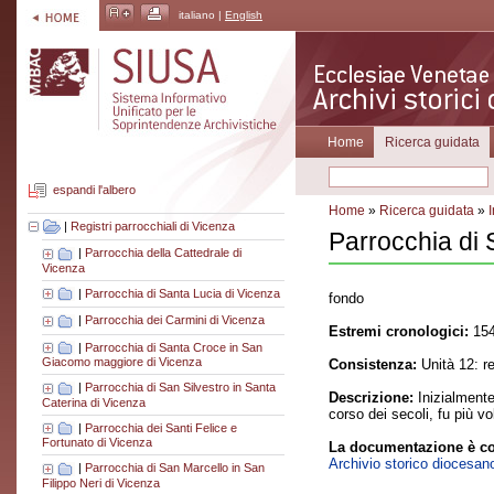
italiano |
English
Home
Ricerca guidata
espandi l'albero
Home
»
Ricerca guidata
»
|
Registri parrocchiali di Vicenza
Parrocchia di 
|
Parrocchia della Cattedrale di
Vicenza
|
Parrocchia di Santa Lucia di Vicenza
fondo
|
Parrocchia dei Carmini di Vicenza
Estremi cronologici:
154
|
Parrocchia di Santa Croce in San
Giacomo maggiore di Vicenza
Consistenza:
Unità 12: r
|
Parrocchia di San Silvestro in Santa
Descrizione:
Inizialmente
Caterina di Vicenza
corso dei secoli, fu più v
|
Parrocchia dei Santi Felice e
Fortunato di Vicenza
La documentazione è co
Archivio storico diocesan
|
Parrocchia di San Marcello in San
Filippo Neri di Vicenza