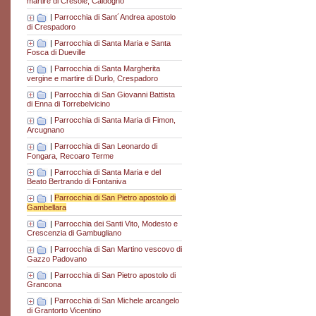
martire di Cresole, Caldogno
|
Parrocchia di Sant´Andrea apostolo
di Crespadoro
|
Parrocchia di Santa Maria e Santa
Fosca di Dueville
|
Parrocchia di Santa Margherita
vergine e martire di Durlo, Crespadoro
|
Parrocchia di San Giovanni Battista
di Enna di Torrebelvicino
|
Parrocchia di Santa Maria di Fimon,
Arcugnano
|
Parrocchia di San Leonardo di
Fongara, Recoaro Terme
|
Parrocchia di Santa Maria e del
Beato Bertrando di Fontaniva
|
Parrocchia di San Pietro apostolo di
Gambellara
|
Parrocchia dei Santi Vito, Modesto e
Crescenzia di Gambugliano
|
Parrocchia di San Martino vescovo di
Gazzo Padovano
|
Parrocchia di San Pietro apostolo di
Grancona
|
Parrocchia di San Michele arcangelo
di Grantorto Vicentino