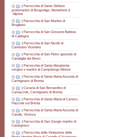
|
Parrocchia di Santo Stefano
protomartire di Brognoligo, Monteforte d
´Alpone
|
Parrocchia di San Martino di
Brogliano
|
Parrocchia di San Giovanni Battista
di Caldogno
|
Parrocchia di San Nicolò di
Camisano Vicentino
|
Parrocchia di San Pietro apostolo di
Campiglia dei Berici
|
Parrocchia di Santa Margherita
vergine e martire di Campolongo Minore
|
Parrocchia di Santa Maria Assunta di
Carmignano di Brenta
|
Curazia di San Bernardino di
Camazzole, Carmignano di Brenta
|
Parrocchia di Santa Maria di Carturo,
Piazzola sul Brenta
|
Parrocchia di Santa Maria Assunta di
Casale, Vicenza
|
Parrocchia di San Giorgio martire di
Castegnero
|
Parrocchia della Visitazione della
Beata Vergine Maria di Castello d´Arzignano,