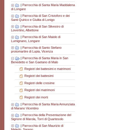
|
Parrocchia di Santa Maria Maddalena
di Longare
|
Parrocchia di San Cristoforo e dei
Santi Quirico e Giulita di Lonigo
|
Parrocchia di San Silvestro di
Lovertino, Albettone
|
Parrocchia di San Maiolo di
Lumignano, Longare
|
Parrocchia di Santo Stefano
protomartire di Lupia, Vicenza
|
Parrocchia di Santa Maria in San
Benedetto e San Gaetano di Malo
Registri dei battesimi e matrimoni
Registri dei battesimi
Registri delle cresime
Registri dei matrimoni
Registri dei morti
|
Parrocchia di Santa Maria Annunziata
di Marano Vicentino
|
Parrocchia della Presentazione del
Signore di Marola, Torri di Quartesolo
|
Parrocchia di San Maurizio di
Meledo, Sarego