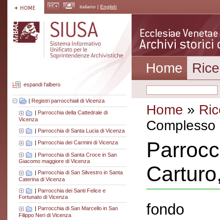
italiano |
English
Home
Rice
espandi l'albero
|
Registri parrocchiali di Vicenza
Home
»
Ric
|
Parrocchia della Cattedrale di
Vicenza
Complesso a
|
Parrocchia di Santa Lucia di Vicenza
Parrocc
|
Parrocchia dei Carmini di Vicenza
|
Parrocchia di Santa Croce in San
Giacomo maggiore di Vicenza
Carturo
|
Parrocchia di San Silvestro in Santa
Caterina di Vicenza
|
Parrocchia dei Santi Felice e
Fortunato di Vicenza
fondo
|
Parrocchia di San Marcello in San
Filippo Neri di Vicenza