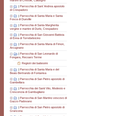
martire di Cresole, Caldogno
|
Parrocchia di Sant´Andrea apostolo
di Crespadoro
|
Parrocchia di Santa Maria e Santa
Fosca di Dueville
|
Parrocchia di Santa Margherita
vergine e martire di Durlo, Crespadoro
|
Parrocchia di San Giovanni Battista
di Enna di Torrebelvicino
|
Parrocchia di Santa Maria di Fimon,
Arcugnano
|
Parrocchia di San Leonardo di
Fongara, Recoaro Terme
Registri dei battesimi
|
Parrocchia di Santa Maria e del
Beato Bertrando di Fontaniva
|
Parrocchia di San Pietro apostolo di
Gambellara
|
Parrocchia dei Santi Vito, Modesto e
Crescenzia di Gambugliano
|
Parrocchia di San Martino vescovo di
Gazzo Padovano
|
Parrocchia di San Pietro apostolo di
Grancona