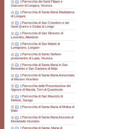
|
Parrocchia dei Santi Filippo e
Giacomo di Longara, Vicenza
|
Parrocchia di Santa Maria Maddalena
di Longare
|
Parrocchia di San Cristoforo e dei
Santi Quirico e Giulita di Lonigo
|
Parrocchia di San Silvestro di
Lovertino, Albettone
|
Parrocchia di San Maiolo di
Lumignano, Longare
|
Parrocchia di Santo Stefano
protomartire di Lupia, Vicenza
|
Parrocchia di Santa Maria in San
Benedetto e San Gaetano di Malo
|
Parrocchia di Santa Maria Annunziata
di Marano Vicentino
|
Parrocchia della Presentazione del
Signore di Marola, Torri di Quartesolo
|
Parrocchia di San Maurizio di
Meledo, Sarego
|
Parrocchia di Santa Maria di Molina di
Malo
|
Parrocchia di Santa Maria Assunta di
Montebello Vicentino
|
Parrocchia di Santa. Maria di