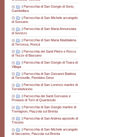
|
Parrocchia di San Giorgio di Sorio,
Gambellara
|
Parrocchia di San Michele arcangelo
di Sossano
|
Parrocchia di San Maria Annunziata
di Sovizzo
|
Parrocchia di San Maria Maddalena
di Terrossa, Roncà
|
Parrocchia dei Santi Pietro e Rocco
di Tezze di Bassano
|
Parrocchia di San Giorgio di Toara di
Villaga
|
Parrocchia di San Giovanni Battista
di Torreselle, Piombino Dese
|
Parrocchia di San Lorenzo martire di
Torrebelvicino
|
Parrocchia dei Santi Gervasio e
Protasio di Torri di Quartesolo
|
Parrocchia di San Giorgio martire di
Tremignon, Piazzola sul Brenta
|
Parrocchia di San Andrea apostolo di
Trissino
|
Parrocchia di San Michele arcangelo
di Vaccarino, Piazzola sul Brenta