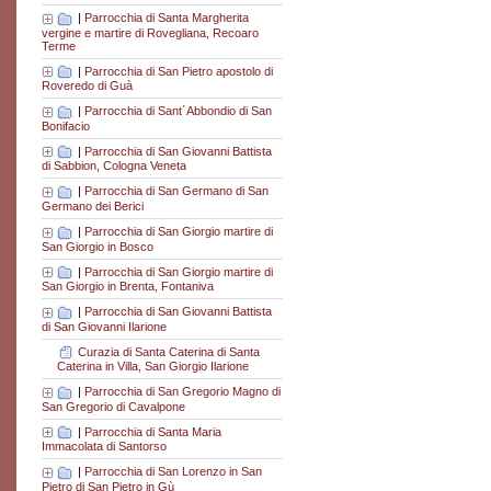
|
Parrocchia di Santa Margherita
vergine e martire di Rovegliana, Recoaro
Terme
|
Parrocchia di San Pietro apostolo di
Roveredo di Guà
|
Parrocchia di Sant´Abbondio di San
Bonifacio
|
Parrocchia di San Giovanni Battista
di Sabbion, Cologna Veneta
|
Parrocchia di San Germano di San
Germano dei Berici
|
Parrocchia di San Giorgio martire di
San Giorgio in Bosco
|
Parrocchia di San Giorgio martire di
San Giorgio in Brenta, Fontaniva
|
Parrocchia di San Giovanni Battista
di San Giovanni Ilarione
Curazia di Santa Caterina di Santa
Caterina in Villa, San Giorgio Ilarione
|
Parrocchia di San Gregorio Magno di
San Gregorio di Cavalpone
|
Parrocchia di Santa Maria
Immacolata di Santorso
|
Parrocchia di San Lorenzo in San
Pietro di San Pietro in Gù