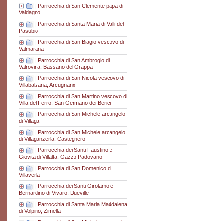
|
Parrocchia di San Clemente papa di
Valdagno
|
Parrocchia di Santa Maria di Valli del
Pasubio
|
Parrocchia di San Biagio vescovo di
Valmarana
|
Parrocchia di San Ambrogio di
Valrovina, Bassano del Grappa
|
Parrocchia di San Nicola vescovo di
Villabalzana, Arcugnano
|
Parrocchia di San Martino vescovo di
Villa del Ferro, San Germano dei Berici
|
Parrocchia di San Michele arcangelo
di Villaga
|
Parrocchia di San Michele arcangelo
di Villaganzerla, Castegnero
|
Parrocchia dei Santi Faustino e
Giovita di Villalta, Gazzo Padovano
|
Parrocchia di San Domenico di
Villaverla
|
Parrocchia dei Santi Girolamo e
Bernardino di Vivaro, Dueville
|
Parrocchia di Santa Maria Maddalena
di Volpino, Zimella