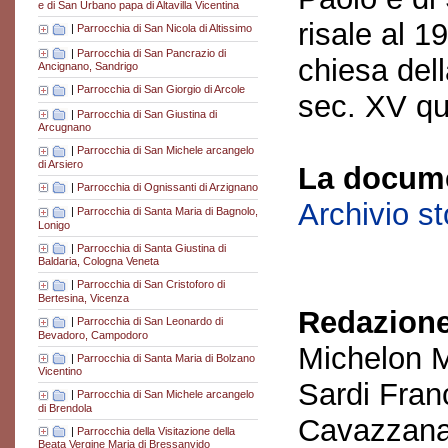
e di San Urbano papa di Altavilla Vicentina
risale al 1
|
Parrocchia di San Nicola di Altissimo
|
Parrocchia di San Pancrazio di
chiesa dell
Ancignano, Sandrigo
|
Parrocchia di San Giorgio di Arcole
sec. XV qu
|
Parrocchia di San Giustina di
Arcugnano
|
Parrocchia di San Michele arcangelo
di Arsiero
La docume
|
Parrocchia di Ognissanti di Arzignano
Archivio s
|
Parrocchia di Santa Maria di Bagnolo,
Lonigo
|
Parrocchia di Santa Giustina di
Baldaria, Cologna Veneta
|
Parrocchia di San Cristoforo di
Bertesina, Vicenza
Redazione
|
Parrocchia di San Leonardo di
Bevadoro, Campodoro
Michelon M
|
Parrocchia di Santa Maria di Bolzano
Vicentino
Sardi Fran
|
Parrocchia di San Michele arcangelo
di Brendola
Cavazzana
|
Parrocchia della Visitazione della
Beata Vergine Maria di Bressanvido