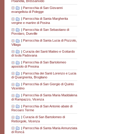
Poianella, Bressanvido
|
Parrocchia di San Giovanni
evangelista di Polegge
|
Parrocchia di Santa Margherita
vergine e martire di Posina
|
Parrocchia di San Sebastiano di
Povolaro, Dueville
|
Parrocchia di Santa Lucia di Pozzolo,
Villaga
|
Curazia dei Santi Matteo e Gottardo
di Isola Padovana
|
Parrocchia di San Bartolomeo
apostolo di Presina
|
Parrocchia dei Santi Lorenzo e Lucia
di Quargnenta, Brogliano
|
Parrocchia di San Giorgio di Quinto
Vicentino
|
Parrocchia di Santa Maria Maddalena
di Rampazzo, Vicenza
|
Parrocchia di San Antonio abate di
Recoaro Terme
|
Curazia di San Bartolomeo di
Rettorgole, Vicenza
|
Parrocchia di Santa Maria Annunziata
di Roncà