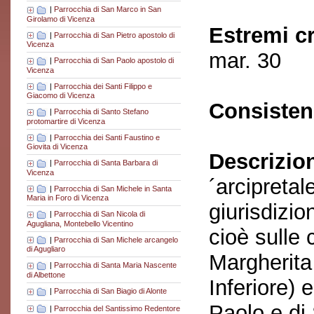
|
Parrocchia di San Marco in San
Girolamo di Vicenza
Estremi c
|
Parrocchia di San Pietro apostolo di
Vicenza
mar. 30
|
Parrocchia di San Paolo apostolo di
Vicenza
|
Parrocchia dei Santi Filippo e
Giacomo di Vicenza
Consisten
|
Parrocchia di Santo Stefano
protomartire di Vicenza
|
Parrocchia dei Santi Faustino e
Giovita di Vicenza
Descrizio
|
Parrocchia di Santa Barbara di
Vicenza
´arcipreta
|
Parrocchia di San Michele in Santa
Maria in Foro di Vicenza
giurisdizio
|
Parrocchia di San Nicola di
Agugliana, Montebello Vicentino
cioè sulle 
|
Parrocchia di San Michele arcangelo
di Agugliaro
Margherita
|
Parrocchia di Santa Maria Nascente
di Albettone
Inferiore) 
|
Parrocchia di San Biagio di Alonte
Paolo e di
|
Parrocchia del Santissimo Redentore