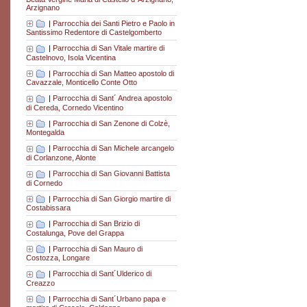
Arzignano
|
Parrocchia dei Santi Pietro e Paolo in
Santissimo Redentore di Castelgomberto
|
Parrocchia di San Vitale martire di
Castelnovo, Isola Vicentina
|
Parrocchia di San Matteo apostolo di
Cavazzale, Monticello Conte Otto
|
Parrocchia di Sant´ Andrea apostolo
di Cereda, Cornedo Vicentino
|
Parrocchia di San Zenone di Colzè,
Montegalda
|
Parrocchia di San Michele arcangelo
di Corlanzone, Alonte
|
Parrocchia di San Giovanni Battista
di Cornedo
|
Parrocchia di San Giorgio martire di
Costabissara
|
Parrocchia di San Brizio di
Costalunga, Pove del Grappa
|
Parrocchia di San Mauro di
Costozza, Longare
|
Parrocchia di Sant´Ulderico di
Creazzo
|
Parrocchia di Sant´Urbano papa e