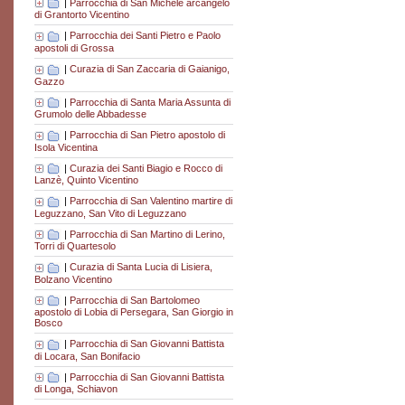
|
Parrocchia di San Michele arcangelo
di Grantorto Vicentino
|
Parrocchia dei Santi Pietro e Paolo
apostoli di Grossa
|
Curazia di San Zaccaria di Gaianigo,
Gazzo
|
Parrocchia di Santa Maria Assunta di
Grumolo delle Abbadesse
|
Parrocchia di San Pietro apostolo di
Isola Vicentina
|
Curazia dei Santi Biagio e Rocco di
Lanzè, Quinto Vicentino
|
Parrocchia di San Valentino martire di
Leguzzano, San Vito di Leguzzano
|
Parrocchia di San Martino di Lerino,
Torri di Quartesolo
|
Curazia di Santa Lucia di Lisiera,
Bolzano Vicentino
|
Parrocchia di San Bartolomeo
apostolo di Lobia di Persegara, San Giorgio in
Bosco
|
Parrocchia di San Giovanni Battista
di Locara, San Bonifacio
|
Parrocchia di San Giovanni Battista
di Longa, Schiavon