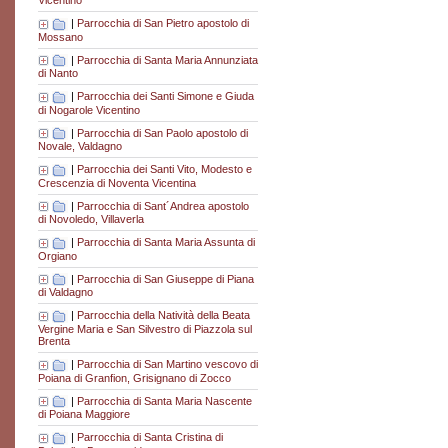
Vicentino
|
Parrocchia di San Pietro apostolo di
Mossano
|
Parrocchia di Santa Maria Annunziata
di Nanto
|
Parrocchia dei Santi Simone e Giuda
di Nogarole Vicentino
|
Parrocchia di San Paolo apostolo di
Novale, Valdagno
|
Parrocchia dei Santi Vito, Modesto e
Crescenzia di Noventa Vicentina
|
Parrocchia di Sant´Andrea apostolo
di Novoledo, Villaverla
|
Parrocchia di Santa Maria Assunta di
Orgiano
|
Parrocchia di San Giuseppe di Piana
di Valdagno
|
Parrocchia della Natività della Beata
Vergine Maria e San Silvestro di Piazzola sul
Brenta
|
Parrocchia di San Martino vescovo di
Poiana di Granfion, Grisignano di Zocco
|
Parrocchia di Santa Maria Nascente
di Poiana Maggiore
|
Parrocchia di Santa Cristina di