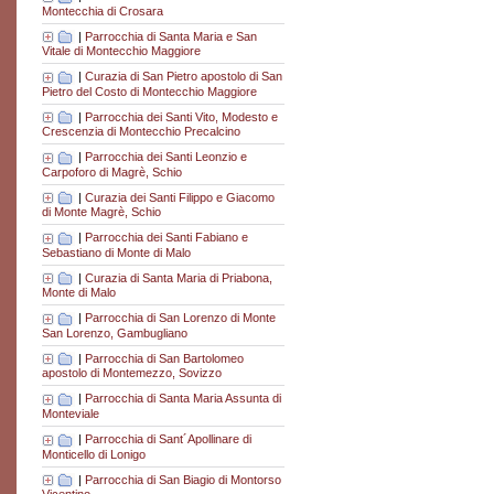
Montecchia di Crosara
|
Parrocchia di Santa Maria e San
Vitale di Montecchio Maggiore
|
Curazia di San Pietro apostolo di San
Pietro del Costo di Montecchio Maggiore
|
Parrocchia dei Santi Vito, Modesto e
Crescenzia di Montecchio Precalcino
|
Parrocchia dei Santi Leonzio e
Carpoforo di Magrè, Schio
|
Curazia dei Santi Filippo e Giacomo
di Monte Magrè, Schio
|
Parrocchia dei Santi Fabiano e
Sebastiano di Monte di Malo
|
Curazia di Santa Maria di Priabona,
Monte di Malo
|
Parrocchia di San Lorenzo di Monte
San Lorenzo, Gambugliano
|
Parrocchia di San Bartolomeo
apostolo di Montemezzo, Sovizzo
|
Parrocchia di Santa Maria Assunta di
Monteviale
|
Parrocchia di Sant´Apollinare di
Monticello di Lonigo
|
Parrocchia di San Biagio di Montorso