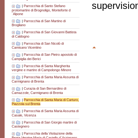
supervisio
|
Parrocchia di Santo Stefano
protomartire di Brognoligo, Monteforte d
´Alpone
|
Parrocchia di San Martino di
Brogliano
|
Parrocchia di San Giovanni Battista
di Caldogno
|
Parrocchia di San Nicolò di
Camisano Vicentino
|
Parrocchia di San Pietro apostolo di
Campiglia dei Berici
|
Parrocchia di Santa Margherita
vergine e martire di Campolongo Minore
|
Parrocchia di Santa Maria Assunta di
Carmignano di Brenta
|
Curazia di San Bernardino di
Camazzole, Carmignano di Brenta
|
Parrocchia di Santa Maria di Carturo,
Piazzola sul Brenta
|
Parrocchia di Santa Maria Assunta di
Casale, Vicenza
|
Parrocchia di San Giorgio martire di
Castegnero
|
Parrocchia della Visitazione della
Beata Vergine Maria di Castello d´Arzignano,