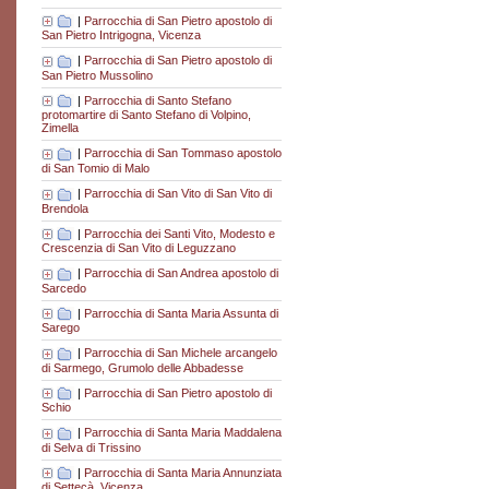
|
Parrocchia di San Pietro apostolo di
San Pietro Intrigogna, Vicenza
|
Parrocchia di San Pietro apostolo di
San Pietro Mussolino
|
Parrocchia di Santo Stefano
protomartire di Santo Stefano di Volpino,
Zimella
|
Parrocchia di San Tommaso apostolo
di San Tomio di Malo
|
Parrocchia di San Vito di San Vito di
Brendola
|
Parrocchia dei Santi Vito, Modesto e
Crescenzia di San Vito di Leguzzano
|
Parrocchia di San Andrea apostolo di
Sarcedo
|
Parrocchia di Santa Maria Assunta di
Sarego
|
Parrocchia di San Michele arcangelo
di Sarmego, Grumolo delle Abbadesse
|
Parrocchia di San Pietro apostolo di
Schio
|
Parrocchia di Santa Maria Maddalena
di Selva di Trissino
|
Parrocchia di Santa Maria Annunziata
di Settecà, Vicenza