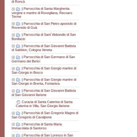
di Roncà
|
Parrocchia di Santa Margherita
vergine e martire di Rovegliana, Recoaro
Terme
|
Parrocchia di San Pietro apostolo di
Roveredo di Guà
|
Parrocchia di Sant´Abbondio di San
Bonifacio
|
Parrocchia di San Giovanni Battista
di Sabbion, Cologna Veneta
|
Parrocchia di San Germano di San
Germano dei Berici
|
Parrocchia di San Giorgio martire di
San Giorgio in Bosco
|
Parrocchia di San Giorgio martire di
San Giorgio in Brenta, Fontaniva
|
Parrocchia di San Giovanni Battista
di San Giovanni Ilarione
Curazia di Santa Caterina di Santa
Caterina in Villa, San Giorgio Ilarione
|
Parrocchia di San Gregorio Magno di
San Gregorio di Cavalpone
|
Parrocchia di Santa Maria
Immacolata di Santorso
|
Parrocchia di San Lorenzo in San