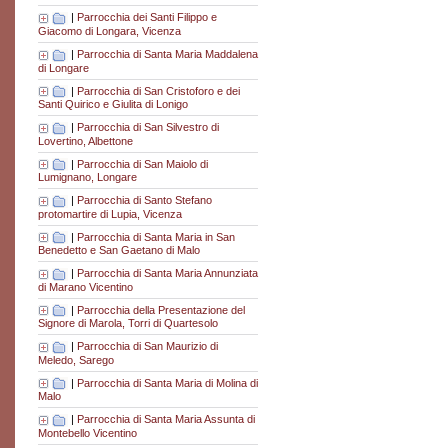
|
Parrocchia dei Santi Filippo e
Giacomo di Longara, Vicenza
|
Parrocchia di Santa Maria Maddalena
di Longare
|
Parrocchia di San Cristoforo e dei
Santi Quirico e Giulita di Lonigo
|
Parrocchia di San Silvestro di
Lovertino, Albettone
|
Parrocchia di San Maiolo di
Lumignano, Longare
|
Parrocchia di Santo Stefano
protomartire di Lupia, Vicenza
|
Parrocchia di Santa Maria in San
Benedetto e San Gaetano di Malo
|
Parrocchia di Santa Maria Annunziata
di Marano Vicentino
|
Parrocchia della Presentazione del
Signore di Marola, Torri di Quartesolo
|
Parrocchia di San Maurizio di
Meledo, Sarego
|
Parrocchia di Santa Maria di Molina di
Malo
|
Parrocchia di Santa Maria Assunta di
Montebello Vicentino