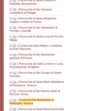
|
Parrocchia di Santa Cristina di
Poianella, Bressanvido
|
Parrocchia di San Giovanni
evangelista di Polegge
|
Parrocchia di Santa Margherita
vergine e martire di Posina
|
Parrocchia di San Sebastiano di
Povolaro, Dueville
|
Parrocchia di Santa Lucia di Pozzolo,
Villaga
|
Curazia dei Santi Matteo e Gottardo
di Isola Padovana
|
Parrocchia di San Bartolomeo
apostolo di Presina
|
Parrocchia dei Santi Lorenzo e Lucia
di Quargnenta, Brogliano
|
Parrocchia di San Giorgio di Quinto
Vicentino
|
Parrocchia di Santa Maria Maddalena
di Rampazzo, Vicenza
|
Parrocchia di San Antonio abate di
Recoaro Terme
|
Curazia di San Bartolomeo di
Rettorgole, Vicenza
|
Parrocchia di Santa Maria Annunziata