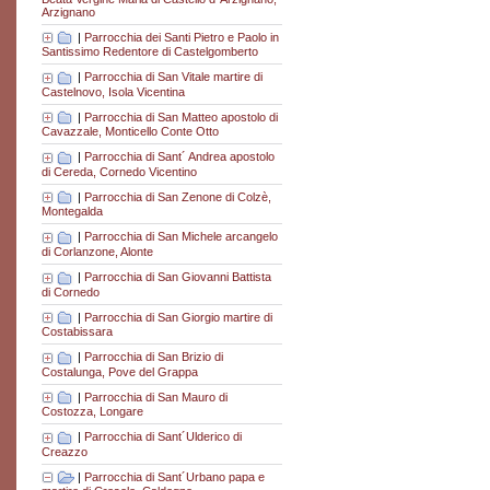
Arzignano
|
Parrocchia dei Santi Pietro e Paolo in
Santissimo Redentore di Castelgomberto
|
Parrocchia di San Vitale martire di
Castelnovo, Isola Vicentina
|
Parrocchia di San Matteo apostolo di
Cavazzale, Monticello Conte Otto
|
Parrocchia di Sant´ Andrea apostolo
di Cereda, Cornedo Vicentino
|
Parrocchia di San Zenone di Colzè,
Montegalda
|
Parrocchia di San Michele arcangelo
di Corlanzone, Alonte
|
Parrocchia di San Giovanni Battista
di Cornedo
|
Parrocchia di San Giorgio martire di
Costabissara
|
Parrocchia di San Brizio di
Costalunga, Pove del Grappa
|
Parrocchia di San Mauro di
Costozza, Longare
|
Parrocchia di Sant´Ulderico di
Creazzo
|
Parrocchia di Sant´Urbano papa e