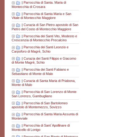
|
Parrocchia di Santa. Maria di
Montecchia di Crosara
|
Parrocchia di Santa Maria e San
Vitale di Montecchio Maggiore
|
Curazia di San Pietro apostolo di San
Pietro del Costo di Montecchio Maggiore
|
Parrocchia dei Santi Vito, Modesto e
Crescenzia di Montecchio Precalcino
|
Parrocchia dei Santi Leonzio e
Carpoforo di Magrè, Schio
|
Curazia dei Santi Filippo e Giacomo
di Monte Magrè, Schio
|
Parrocchia dei Santi Fabiano e
Sebastiano di Monte di Malo
|
Curazia di Santa Maria di Priabona,
Monte di Malo
|
Parrocchia di San Lorenzo di Monte
San Lorenzo, Gambugliano
|
Parrocchia di San Bartolomeo
apostolo di Montemezzo, Sovizzo
|
Parrocchia di Santa Maria Assunta di
Monteviale
|
Parrocchia di Sant´Apollinare di
Monticello di Lonigo
|
Parrocchia di San Biagio di Montorso