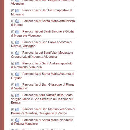
Vicentino
|
Parrocchia di San Pietro apostolo di
Mossano
|
Parrocchia di Santa Maria Annunziata
di Nanto
|
Parrocchia dei Santi Simone e Giuda
di Nogarole Vicentino
|
Parrocchia di San Paolo apostolo di
Novale, Valdagno
|
Parrocchia dei Santi Vito, Modesto e
Crescenzia di Noventa Vicentina
|
Parrocchia di Sant´Andrea apostolo
di Novoledo, Villaverla
|
Parrocchia di Santa Maria Assunta di
Orgiano
|
Parrocchia di San Giuseppe di Piana
di Valdagno
|
Parrocchia della Natività della Beata
Vergine Maria e San Silvestro di Piazzola sul
Brenta
|
Parrocchia di San Martino vescovo di
Poiana di Granfion, Grisignano di Zocco
|
Parrocchia di Santa Maria Nascente
di Poiana Maggiore