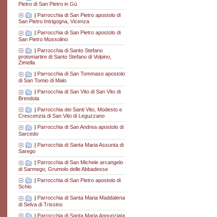
Pietro di San Pietro in Gù
|
Parrocchia di San Pietro apostolo di
San Pietro Intrigogna, Vicenza
|
Parrocchia di San Pietro apostolo di
San Pietro Mussolino
|
Parrocchia di Santo Stefano
protomartire di Santo Stefano di Volpino,
Zimella
|
Parrocchia di San Tommaso apostolo
di San Tomio di Malo
|
Parrocchia di San Vito di San Vito di
Brendola
|
Parrocchia dei Santi Vito, Modesto e
Crescenzia di San Vito di Leguzzano
|
Parrocchia di San Andrea apostolo di
Sarcedo
|
Parrocchia di Santa Maria Assunta di
Sarego
|
Parrocchia di San Michele arcangelo
di Sarmego, Grumolo delle Abbadesse
|
Parrocchia di San Pietro apostolo di
Schio
|
Parrocchia di Santa Maria Maddalena
di Selva di Trissino
|
Parrocchia di Santa Maria Annunziata