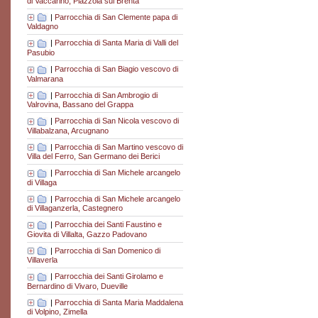
di Vaccarino, Piazzola sul Brenta
|
Parrocchia di San Clemente papa di
Valdagno
|
Parrocchia di Santa Maria di Valli del
Pasubio
|
Parrocchia di San Biagio vescovo di
Valmarana
|
Parrocchia di San Ambrogio di
Valrovina, Bassano del Grappa
|
Parrocchia di San Nicola vescovo di
Villabalzana, Arcugnano
|
Parrocchia di San Martino vescovo di
Villa del Ferro, San Germano dei Berici
|
Parrocchia di San Michele arcangelo
di Villaga
|
Parrocchia di San Michele arcangelo
di Villaganzerla, Castegnero
|
Parrocchia dei Santi Faustino e
Giovita di Villalta, Gazzo Padovano
|
Parrocchia di San Domenico di
Villaverla
|
Parrocchia dei Santi Girolamo e
Bernardino di Vivaro, Dueville
|
Parrocchia di Santa Maria Maddalena
di Volpino, Zimella