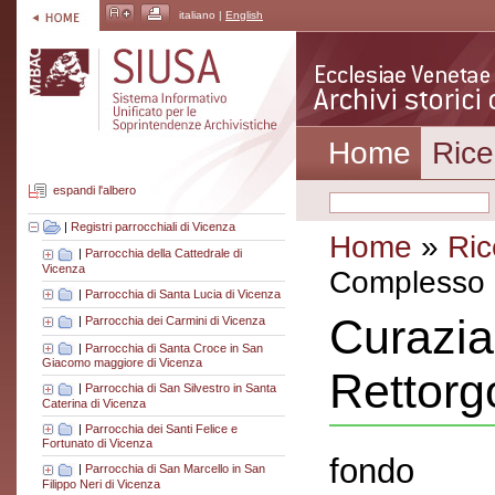
italiano |
English
Home
Rice
espandi l'albero
|
Registri parrocchiali di Vicenza
Home
»
Ric
|
Parrocchia della Cattedrale di
Vicenza
Complesso a
|
Parrocchia di Santa Lucia di Vicenza
Curazia
|
Parrocchia dei Carmini di Vicenza
|
Parrocchia di Santa Croce in San
Giacomo maggiore di Vicenza
Rettorg
|
Parrocchia di San Silvestro in Santa
Caterina di Vicenza
|
Parrocchia dei Santi Felice e
Fortunato di Vicenza
fondo
|
Parrocchia di San Marcello in San
Filippo Neri di Vicenza