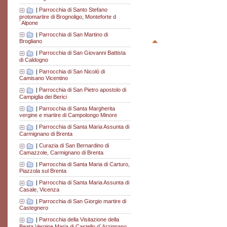
|
Parrocchia di Santo Stefano
protomartire di Brognoligo, Monteforte d
´Alpone
|
Parrocchia di San Martino di
Brogliano
|
Parrocchia di San Giovanni Battista
di Caldogno
|
Parrocchia di San Nicolò di
Camisano Vicentino
|
Parrocchia di San Pietro apostolo di
Campiglia dei Berici
|
Parrocchia di Santa Margherita
vergine e martire di Campolongo Minore
|
Parrocchia di Santa Maria Assunta di
Carmignano di Brenta
|
Curazia di San Bernardino di
Camazzole, Carmignano di Brenta
|
Parrocchia di Santa Maria di Carturo,
Piazzola sul Brenta
|
Parrocchia di Santa Maria Assunta di
Casale, Vicenza
|
Parrocchia di San Giorgio martire di
Castegnero
|
Parrocchia della Visitazione della
Beata Vergine Maria di Castello d´Arzignano,