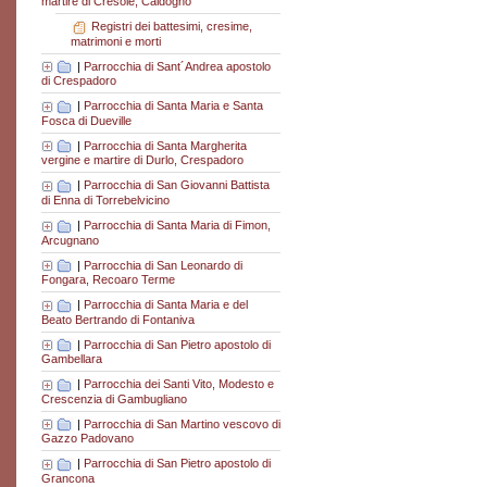
martire di Cresole, Caldogno
Registri dei battesimi, cresime,
matrimoni e morti
|
Parrocchia di Sant´Andrea apostolo
di Crespadoro
|
Parrocchia di Santa Maria e Santa
Fosca di Dueville
|
Parrocchia di Santa Margherita
vergine e martire di Durlo, Crespadoro
|
Parrocchia di San Giovanni Battista
di Enna di Torrebelvicino
|
Parrocchia di Santa Maria di Fimon,
Arcugnano
|
Parrocchia di San Leonardo di
Fongara, Recoaro Terme
|
Parrocchia di Santa Maria e del
Beato Bertrando di Fontaniva
|
Parrocchia di San Pietro apostolo di
Gambellara
|
Parrocchia dei Santi Vito, Modesto e
Crescenzia di Gambugliano
|
Parrocchia di San Martino vescovo di
Gazzo Padovano
|
Parrocchia di San Pietro apostolo di
Grancona