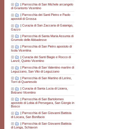
|
Parrocchia di San Michele arcangelo
di Grantorto Vicentino
|
Parrocchia dei Santi Pietro e Paolo
apostoli di Grossa
|
Curazia di San Zaccaria di Gaianigo,
Gazzo
|
Parrocchia di Santa Maria Assunta di
Grumolo delle Abbadesse
|
Parrocchia di San Pietro apostolo di
Isola Vicentina
|
Curazia dei Santi Biagio e Rocco di
Lanzè, Quinto Vicentino
|
Parrocchia di San Valentino martire di
Leguzzano, San Vito di Leguzzano
|
Parrocchia di San Martino di Lerino,
Torri di Quartesolo
|
Curazia di Santa Lucia di Lisiera,
Bolzano Vicentino
|
Parrocchia di San Bartolomeo
apostolo di Lobia di Persegara, San Giorgio in
Bosco
|
Parrocchia di San Giovanni Battista
di Locara, San Bonifacio
|
Parrocchia di San Giovanni Battista
di Longa, Schiavon