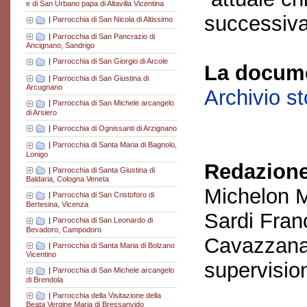
e di San Urbano papa di Altavilla Vicentina
successiva
|
Parrocchia di San Nicola di Altissimo
|
Parrocchia di San Pancrazio di
Ancignano, Sandrigo
|
Parrocchia di San Giorgio di Arcole
La docume
|
Parrocchia di San Giustina di
Arcugnano
Archivio s
|
Parrocchia di San Michele arcangelo
di Arsiero
|
Parrocchia di Ognissanti di Arzignano
|
Parrocchia di Santa Maria di Bagnolo,
Lonigo
Redazione
|
Parrocchia di Santa Giustina di
Baldaria, Cologna Veneta
Michelon M
|
Parrocchia di San Cristoforo di
Bertesina, Vicenza
Sardi Fran
|
Parrocchia di San Leonardo di
Bevadoro, Campodoro
Cavazzana
|
Parrocchia di Santa Maria di Bolzano
Vicentino
supervisio
|
Parrocchia di San Michele arcangelo
di Brendola
|
Parrocchia della Visitazione della
Beata Vergine Maria di Bressanvido