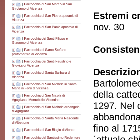
|
Parrocchia di San Marco in San
Girolamo di Vicenza
Estremi c
|
Parrocchia di San Pietro apostolo di
Vicenza
nov. 30
|
Parrocchia di San Paolo apostolo di
Vicenza
|
Parrocchia dei Santi Filippo e
Giacomo di Vicenza
Consisten
|
Parrocchia di Santo Stefano
protomartire di Vicenza
|
Parrocchia dei Santi Faustino e
Giovita di Vicenza
Descrizio
|
Parrocchia di Santa Barbara di
Vicenza
Bartolomeo
|
Parrocchia di San Michele in Santa
Maria in Foro di Vicenza
della catte
|
Parrocchia di San Nicola di
Agugliana, Montebello Vicentino
1297. Nel 
|
Parrocchia di San Michele arcangelo
di Agugliaro
abbandonata
|
Parrocchia di Santa Maria Nascente
di Albettone
fino al 171
|
Parrocchia di San Biagio di Alonte
´attuale ch
|
Parrocchia del Santissimo Redentore