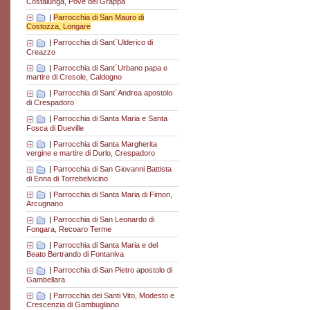
Costalunga, Pove del Grappa
|
Parrocchia di San Mauro di
Costozza, Longare
|
Parrocchia di Sant´Ulderico di
Creazzo
|
Parrocchia di Sant´Urbano papa e
martire di Cresole, Caldogno
|
Parrocchia di Sant´Andrea apostolo
di Crespadoro
|
Parrocchia di Santa Maria e Santa
Fosca di Dueville
|
Parrocchia di Santa Margherita
vergine e martire di Durlo, Crespadoro
|
Parrocchia di San Giovanni Battista
di Enna di Torrebelvicino
|
Parrocchia di Santa Maria di Fimon,
Arcugnano
|
Parrocchia di San Leonardo di
Fongara, Recoaro Terme
|
Parrocchia di Santa Maria e del
Beato Bertrando di Fontaniva
|
Parrocchia di San Pietro apostolo di
Gambellara
|
Parrocchia dei Santi Vito, Modesto e
Crescenzia di Gambugliano