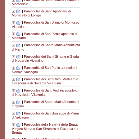
Monteviale
|
Parrocchia di Sant´Apollinare di
Monticello di Lonigo
|
Parrocchia di San Biagio di Montorso
Vicentino
|
Parrocchia di San Pietro apostolo di
Mossano
|
Parrocchia di Santa Maria Annunziata
di Nanto
|
Parrocchia dei Santi Simone e Giuda
di Nogarole Vicentino
|
Parrocchia di San Paolo apostolo di
Novale, Valdagno
|
Parrocchia dei Santi Vito, Modesto e
Crescenzia di Noventa Vicentina
|
Parrocchia di Sant´Andrea apostolo
di Novoledo, Villaverla
|
Parrocchia di Santa Maria Assunta di
Orgiano
|
Parrocchia di San Giuseppe di Piana
di Valdagno
|
Parrocchia della Natività della Beata
Vergine Maria e San Silvestro di Piazzola sul
Brenta