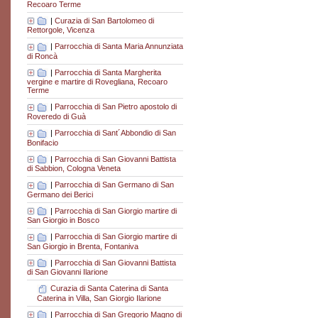
Recoaro Terme
|
Curazia di San Bartolomeo di
Rettorgole, Vicenza
|
Parrocchia di Santa Maria Annunziata
di Roncà
|
Parrocchia di Santa Margherita
vergine e martire di Rovegliana, Recoaro
Terme
|
Parrocchia di San Pietro apostolo di
Roveredo di Guà
|
Parrocchia di Sant´Abbondio di San
Bonifacio
|
Parrocchia di San Giovanni Battista
di Sabbion, Cologna Veneta
|
Parrocchia di San Germano di San
Germano dei Berici
|
Parrocchia di San Giorgio martire di
San Giorgio in Bosco
|
Parrocchia di San Giorgio martire di
San Giorgio in Brenta, Fontaniva
|
Parrocchia di San Giovanni Battista
di San Giovanni Ilarione
Curazia di Santa Caterina di Santa
Caterina in Villa, San Giorgio Ilarione
|
Parrocchia di San Gregorio Magno di