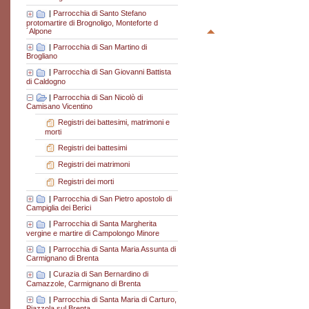
|
Parrocchia di Santo Stefano
protomartire di Brognoligo, Monteforte d
´Alpone
|
Parrocchia di San Martino di
Brogliano
|
Parrocchia di San Giovanni Battista
di Caldogno
|
Parrocchia di San Nicolò di
Camisano Vicentino
Registri dei battesimi, matrimoni e
morti
Registri dei battesimi
Registri dei matrimoni
Registri dei morti
|
Parrocchia di San Pietro apostolo di
Campiglia dei Berici
|
Parrocchia di Santa Margherita
vergine e martire di Campolongo Minore
|
Parrocchia di Santa Maria Assunta di
Carmignano di Brenta
|
Curazia di San Bernardino di
Camazzole, Carmignano di Brenta
|
Parrocchia di Santa Maria di Carturo,
Piazzola sul Brenta