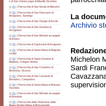
e di San Urbano papa di Altavilla Vicentina
|
Parrocchia di San Nicola di Altissimo
|
Parrocchia di San Pancrazio di
La docume
Ancignano, Sandrigo
|
Parrocchia di San Giorgio di Arcole
Archivio s
|
Parrocchia di San Giustina di
Arcugnano
|
Parrocchia di San Michele arcangelo
di Arsiero
|
Parrocchia di Ognissanti di Arzignano
Redazione
|
Parrocchia di Santa Maria di Bagnolo,
Lonigo
Michelon M
|
Parrocchia di Santa Giustina di
Baldaria, Cologna Veneta
Sardi Fran
|
Parrocchia di San Cristoforo di
Bertesina, Vicenza
Cavazzana
|
Parrocchia di San Leonardo di
Bevadoro, Campodoro
supervisio
|
Parrocchia di Santa Maria di Bolzano
Vicentino
|
Parrocchia di San Michele arcangelo
di Brendola
|
Parrocchia della Visitazione della
Beata Vergine Maria di Bressanvido