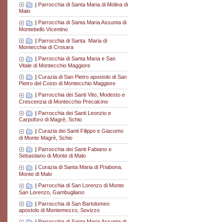
|
Parrocchia di Santa Maria di Molina di
Malo
|
Parrocchia di Santa Maria Assunta di
Montebello Vicentino
|
Parrocchia di Santa. Maria di
Montecchia di Crosara
|
Parrocchia di Santa Maria e San
Vitale di Montecchio Maggiore
|
Curazia di San Pietro apostolo di San
Pietro del Costo di Montecchio Maggiore
|
Parrocchia dei Santi Vito, Modesto e
Crescenzia di Montecchio Precalcino
|
Parrocchia dei Santi Leonzio e
Carpoforo di Magrè, Schio
|
Curazia dei Santi Filippo e Giacomo
di Monte Magrè, Schio
|
Parrocchia dei Santi Fabiano e
Sebastiano di Monte di Malo
|
Curazia di Santa Maria di Priabona,
Monte di Malo
|
Parrocchia di San Lorenzo di Monte
San Lorenzo, Gambugliano
|
Parrocchia di San Bartolomeo
apostolo di Montemezzo, Sovizzo
|
Parrocchia di Santa Maria Assunta di