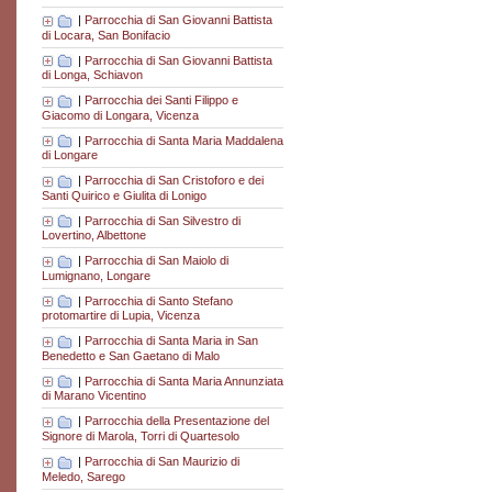
|
Parrocchia di San Giovanni Battista
di Locara, San Bonifacio
|
Parrocchia di San Giovanni Battista
di Longa, Schiavon
|
Parrocchia dei Santi Filippo e
Giacomo di Longara, Vicenza
|
Parrocchia di Santa Maria Maddalena
di Longare
|
Parrocchia di San Cristoforo e dei
Santi Quirico e Giulita di Lonigo
|
Parrocchia di San Silvestro di
Lovertino, Albettone
|
Parrocchia di San Maiolo di
Lumignano, Longare
|
Parrocchia di Santo Stefano
protomartire di Lupia, Vicenza
|
Parrocchia di Santa Maria in San
Benedetto e San Gaetano di Malo
|
Parrocchia di Santa Maria Annunziata
di Marano Vicentino
|
Parrocchia della Presentazione del
Signore di Marola, Torri di Quartesolo
|
Parrocchia di San Maurizio di
Meledo, Sarego