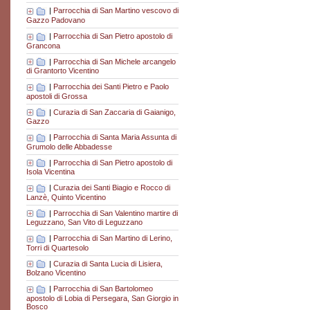
|
Parrocchia di San Martino vescovo di
Gazzo Padovano
|
Parrocchia di San Pietro apostolo di
Grancona
|
Parrocchia di San Michele arcangelo
di Grantorto Vicentino
|
Parrocchia dei Santi Pietro e Paolo
apostoli di Grossa
|
Curazia di San Zaccaria di Gaianigo,
Gazzo
|
Parrocchia di Santa Maria Assunta di
Grumolo delle Abbadesse
|
Parrocchia di San Pietro apostolo di
Isola Vicentina
|
Curazia dei Santi Biagio e Rocco di
Lanzè, Quinto Vicentino
|
Parrocchia di San Valentino martire di
Leguzzano, San Vito di Leguzzano
|
Parrocchia di San Martino di Lerino,
Torri di Quartesolo
|
Curazia di Santa Lucia di Lisiera,
Bolzano Vicentino
|
Parrocchia di San Bartolomeo
apostolo di Lobia di Persegara, San Giorgio in
Bosco