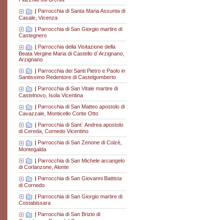
|
Parrocchia di Santa Maria Assunta di
Casale, Vicenza
|
Parrocchia di San Giorgio martire di
Castegnero
|
Parrocchia della Visitazione della
Beata Vergine Maria di Castello d´Arzignano,
Arzignano
|
Parrocchia dei Santi Pietro e Paolo in
Santissimo Redentore di Castelgomberto
|
Parrocchia di San Vitale martire di
Castelnovo, Isola Vicentina
|
Parrocchia di San Matteo apostolo di
Cavazzale, Monticello Conte Otto
|
Parrocchia di Sant´ Andrea apostolo
di Cereda, Cornedo Vicentino
|
Parrocchia di San Zenone di Colzè,
Montegalda
|
Parrocchia di San Michele arcangelo
di Corlanzone, Alonte
|
Parrocchia di San Giovanni Battista
di Cornedo
|
Parrocchia di San Giorgio martire di
Costabissara
|
Parrocchia di San Brizio di