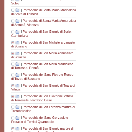
Schio
|
Parrocchia di Santa Maria Maddalena
di Selva di Trissino
|
Parrocchia di Santa Maria Annunziata
di Settecà, Vicenza
|
Parrocchia di San Giorgio di Sorio,
Gambellara
|
Parrocchia di San Michele arcangelo
di Sossano
|
Parrocchia di San Maria Annunziata
di Sovizzo
|
Parrocchia di San Maria Maddalena
di Terrossa, Roncà
|
Parrocchia dei Santi Pietro e Rocco
di Tezze di Bassano
|
Parrocchia di San Giorgio di Toara di
Villaga
|
Parrocchia di San Giovanni Battista
di Torreselle, Piombino Dese
|
Parrocchia di San Lorenzo martire di
Torrebelvicino
|
Parrocchia dei Santi Gervasio e
Protasio di Torri di Quartesolo
|
Parrocchia di San Giorgio martire di