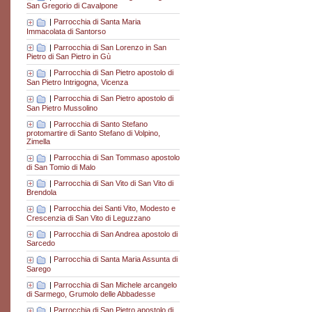
San Gregorio di Cavalpone
|
Parrocchia di Santa Maria
Immacolata di Santorso
|
Parrocchia di San Lorenzo in San
Pietro di San Pietro in Gù
|
Parrocchia di San Pietro apostolo di
San Pietro Intrigogna, Vicenza
|
Parrocchia di San Pietro apostolo di
San Pietro Mussolino
|
Parrocchia di Santo Stefano
protomartire di Santo Stefano di Volpino,
Zimella
|
Parrocchia di San Tommaso apostolo
di San Tomio di Malo
|
Parrocchia di San Vito di San Vito di
Brendola
|
Parrocchia dei Santi Vito, Modesto e
Crescenzia di San Vito di Leguzzano
|
Parrocchia di San Andrea apostolo di
Sarcedo
|
Parrocchia di Santa Maria Assunta di
Sarego
|
Parrocchia di San Michele arcangelo
di Sarmego, Grumolo delle Abbadesse
|
Parrocchia di San Pietro apostolo di