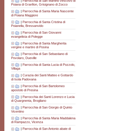
|
Parrocchia di San Martino vescovo di
Poiana di Granfion, Grisignano di Zocco
|
Parrocchia di Santa Maria Nascente
di Poiana Maggiore
|
Parrocchia di Santa Cristina di
Poianella, Bressanvido
|
Parrocchia di San Giovanni
evangelista di Polegge
|
Parrocchia di Santa Margherita
vergine e martire di Posina
|
Parrocchia di San Sebastiano di
Povolaro, Dueville
|
Parrocchia di Santa Lucia di Pozzolo,
Villaga
|
Curazia dei Santi Matteo e Gottardo
di Isola Padovana
|
Parrocchia di San Bartolomeo
apostolo di Presina
|
Parrocchia dei Santi Lorenzo e Lucia
di Quargnenta, Brogliano
|
Parrocchia di San Giorgio di Quinto
Vicentino
|
Parrocchia di Santa Maria Maddalena
di Rampazzo, Vicenza
|
Parrocchia di San Antonio abate di