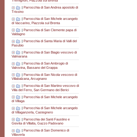
Tremignon, Piazzola sul Brenta
|
Parrocchia di San Andrea apostolo di
Trissino
|
Parrocchia di San Michele arcangelo
di Vaccarino, Piazzola sul Brenta
|
Parrocchia di San Clemente papa di
Valdagno
|
Parrocchia di Santa Maria di Valli del
Pasubio
|
Parrocchia di San Biagio vescovo di
Valmarana
|
Parrocchia di San Ambrogio di
Valrovina, Bassano del Grappa
|
Parrocchia di San Nicola vescovo di
Villabalzana, Arcugnano
|
Parrocchia di San Martino vescovo di
Villa del Ferro, San Germano dei Berici
|
Parrocchia di San Michele arcangelo
di Villaga
|
Parrocchia di San Michele arcangelo
di Villaganzerla, Castegnero
|
Parrocchia dei Santi Faustino e
Giovita di Villalta, Gazzo Padovano
|
Parrocchia di San Domenico di
Villaverla