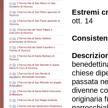
|
Parrocchia di San Marco in San
Girolamo di Vicenza
Estremi c
|
Parrocchia di San Pietro apostolo di
Vicenza
ott. 14
|
Parrocchia di San Paolo apostolo di
Vicenza
|
Parrocchia dei Santi Filippo e
Giacomo di Vicenza
Consisten
|
Parrocchia di Santo Stefano
protomartire di Vicenza
|
Parrocchia dei Santi Faustino e
Giovita di Vicenza
Descrizio
|
Parrocchia di Santa Barbara di
Vicenza
benedettina
|
Parrocchia di San Michele in Santa
Maria in Foro di Vicenza
chiese dipe
|
Parrocchia di San Nicola di
Agugliana, Montebello Vicentino
passata ne
|
Parrocchia di San Michele arcangelo
di Agugliaro
divenne co
|
Parrocchia di Santa Maria Nascente
di Albettone
originaria 
|
Parrocchia di San Biagio di Alonte
parrocchial
|
Parrocchia del Santissimo Redentore