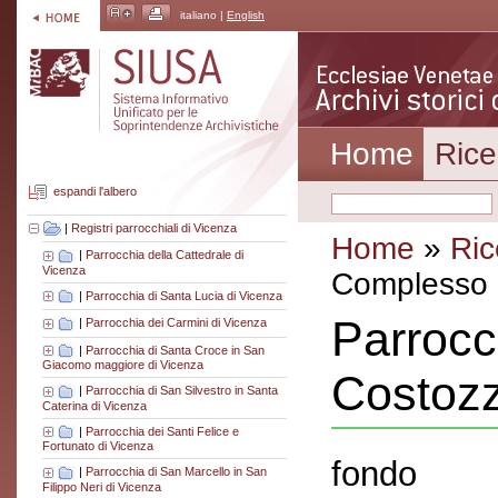
italiano |
English
Home
Rice
espandi l'albero
|
Registri parrocchiali di Vicenza
Home
»
Ric
|
Parrocchia della Cattedrale di
Vicenza
Complesso a
|
Parrocchia di Santa Lucia di Vicenza
Parrocc
|
Parrocchia dei Carmini di Vicenza
|
Parrocchia di Santa Croce in San
Giacomo maggiore di Vicenza
Costozz
|
Parrocchia di San Silvestro in Santa
Caterina di Vicenza
|
Parrocchia dei Santi Felice e
Fortunato di Vicenza
fondo
|
Parrocchia di San Marcello in San
Filippo Neri di Vicenza