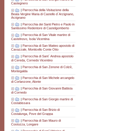
Castegnero
|
Parrocchia della Visitazione della
Beata Vergine Maria di Castello d´Arzignano,
Arzignano
|
Parrocchia dei Santi Pietro e Paolo in
Santissimo Redentore di Castelgomberto
|
Parrocchia di San Vitale martire di
Castelnovo, Isola Vicentina
|
Parrocchia di San Matteo apostolo di
Cavazzale, Monticello Conte Otto
|
Parrocchia di Sant´ Andrea apostolo
di Cereda, Cornedo Vicentino
|
Parrocchia di San Zenone di Colzè,
Montegalda
|
Parrocchia di San Michele arcangelo
di Corlanzone, Alonte
|
Parrocchia di San Giovanni Battista
di Cornedo
|
Parrocchia di San Giorgio martire di
Costabissara
|
Parrocchia di San Brizio di
Costalunga, Pove del Grappa
|
Parrocchia di San Mauro di
Costozza, Longare