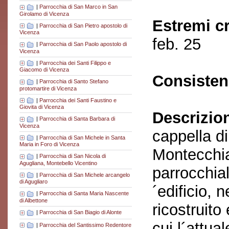
|
Parrocchia di San Marco in San
Girolamo di Vicenza
Estremi c
|
Parrocchia di San Pietro apostolo di
Vicenza
feb. 25
|
Parrocchia di San Paolo apostolo di
Vicenza
|
Parrocchia dei Santi Filippo e
Giacomo di Vicenza
Consisten
|
Parrocchia di Santo Stefano
protomartire di Vicenza
|
Parrocchia dei Santi Faustino e
Giovita di Vicenza
Descrizio
|
Parrocchia di Santa Barbara di
Vicenza
cappella d
|
Parrocchia di San Michele in Santa
Maria in Foro di Vicenza
Montecchia
|
Parrocchia di San Nicola di
Agugliana, Montebello Vicentino
parrocchial
|
Parrocchia di San Michele arcangelo
di Agugliaro
´edificio, n
|
Parrocchia di Santa Maria Nascente
di Albettone
ricostruito
|
Parrocchia di San Biagio di Alonte
cui l´attua
|
Parrocchia del Santissimo Redentore