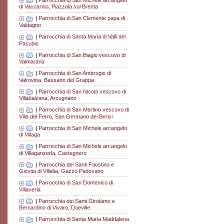
di Vaccarino, Piazzola sul Brenta
|
Parrocchia di San Clemente papa di
Valdagno
|
Parrocchia di Santa Maria di Valli del
Pasubio
|
Parrocchia di San Biagio vescovo di
Valmarana
|
Parrocchia di San Ambrogio di
Valrovina, Bassano del Grappa
|
Parrocchia di San Nicola vescovo di
Villabalzana, Arcugnano
|
Parrocchia di San Martino vescovo di
Villa del Ferro, San Germano dei Berici
|
Parrocchia di San Michele arcangelo
di Villaga
|
Parrocchia di San Michele arcangelo
di Villaganzerla, Castegnero
|
Parrocchia dei Santi Faustino e
Giovita di Villalta, Gazzo Padovano
|
Parrocchia di San Domenico di
Villaverla
|
Parrocchia dei Santi Girolamo e
Bernardino di Vivaro, Dueville
|
Parrocchia di Santa Maria Maddalena