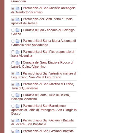
Grancona
|
Parrocchia di San Michele arcangelo
di Grantorto Vicentino
|
Parrocchia dei Santi Pietro e Paolo
apostoli di Grossa
|
Curazia di San Zaccaria di Gaianigo,
Gazzo
|
Parrocchia di Santa Maria Assunta di
Grumolo delle Abbadesse
|
Parrocchia di San Pietro apostolo di
Isola Vicentina
|
Curazia dei Santi Biagio e Rocco di
Lanzè, Quinto Vicentino
|
Parrocchia di San Valentino martire di
Leguzzano, San Vito di Leguzzano
|
Parrocchia di San Martino di Lerino,
Torri di Quartesolo
|
Curazia di Santa Lucia di Lisiera,
Bolzano Vicentino
|
Parrocchia di San Bartolomeo
apostolo di Lobia di Persegara, San Giorgio in
Bosco
|
Parrocchia di San Giovanni Battista
di Locara, San Bonifacio
|
Parrocchia di San Giovanni Battista