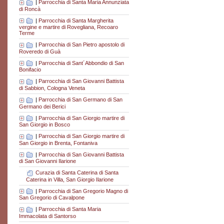
|
Parrocchia di Santa Maria Annunziata
di Roncà
|
Parrocchia di Santa Margherita
vergine e martire di Rovegliana, Recoaro
Terme
|
Parrocchia di San Pietro apostolo di
Roveredo di Guà
|
Parrocchia di Sant´Abbondio di San
Bonifacio
|
Parrocchia di San Giovanni Battista
di Sabbion, Cologna Veneta
|
Parrocchia di San Germano di San
Germano dei Berici
|
Parrocchia di San Giorgio martire di
San Giorgio in Bosco
|
Parrocchia di San Giorgio martire di
San Giorgio in Brenta, Fontaniva
|
Parrocchia di San Giovanni Battista
di San Giovanni Ilarione
Curazia di Santa Caterina di Santa
Caterina in Villa, San Giorgio Ilarione
|
Parrocchia di San Gregorio Magno di
San Gregorio di Cavalpone
|
Parrocchia di Santa Maria
Immacolata di Santorso