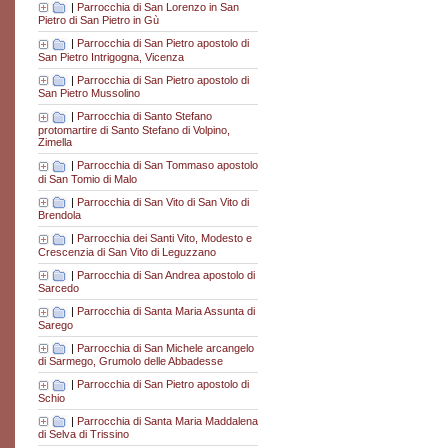
|
Parrocchia di San Lorenzo in San
Pietro di San Pietro in Gù
|
Parrocchia di San Pietro apostolo di
San Pietro Intrigogna, Vicenza
|
Parrocchia di San Pietro apostolo di
San Pietro Mussolino
|
Parrocchia di Santo Stefano
protomartire di Santo Stefano di Volpino,
Zimella
|
Parrocchia di San Tommaso apostolo
di San Tomio di Malo
|
Parrocchia di San Vito di San Vito di
Brendola
|
Parrocchia dei Santi Vito, Modesto e
Crescenzia di San Vito di Leguzzano
|
Parrocchia di San Andrea apostolo di
Sarcedo
|
Parrocchia di Santa Maria Assunta di
Sarego
|
Parrocchia di San Michele arcangelo
di Sarmego, Grumolo delle Abbadesse
|
Parrocchia di San Pietro apostolo di
Schio
|
Parrocchia di Santa Maria Maddalena
di Selva di Trissino