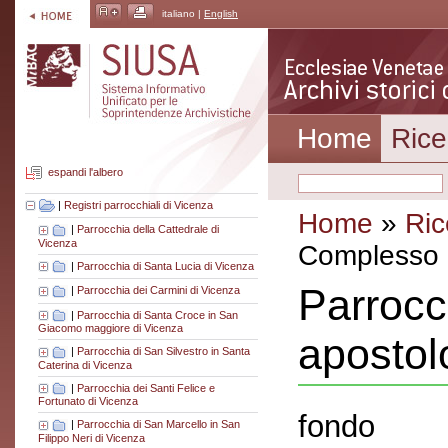
italiano |
English
Home
Rice
espandi l'albero
|
Registri parrocchiali di Vicenza
Home
»
Ric
|
Parrocchia della Cattedrale di
Vicenza
Complesso a
|
Parrocchia di Santa Lucia di Vicenza
Parrocc
|
Parrocchia dei Carmini di Vicenza
|
Parrocchia di Santa Croce in San
Giacomo maggiore di Vicenza
apostol
|
Parrocchia di San Silvestro in Santa
Caterina di Vicenza
|
Parrocchia dei Santi Felice e
Fortunato di Vicenza
fondo
|
Parrocchia di San Marcello in San
Filippo Neri di Vicenza