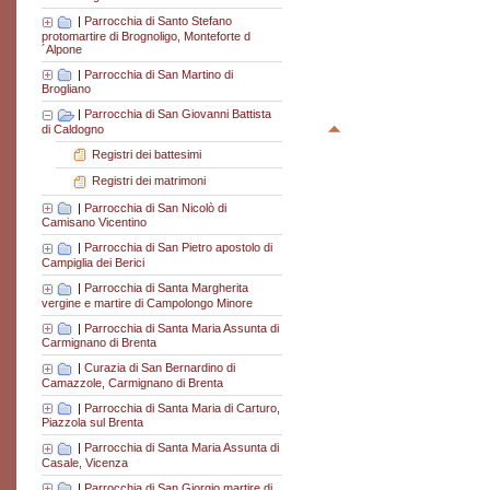
|
Parrocchia di Santo Stefano
protomartire di Brognoligo, Monteforte d
´Alpone
|
Parrocchia di San Martino di
Brogliano
|
Parrocchia di San Giovanni Battista
di Caldogno
Registri dei battesimi
Registri dei matrimoni
|
Parrocchia di San Nicolò di
Camisano Vicentino
|
Parrocchia di San Pietro apostolo di
Campiglia dei Berici
|
Parrocchia di Santa Margherita
vergine e martire di Campolongo Minore
|
Parrocchia di Santa Maria Assunta di
Carmignano di Brenta
|
Curazia di San Bernardino di
Camazzole, Carmignano di Brenta
|
Parrocchia di Santa Maria di Carturo,
Piazzola sul Brenta
|
Parrocchia di Santa Maria Assunta di
Casale, Vicenza
|
Parrocchia di San Giorgio martire di