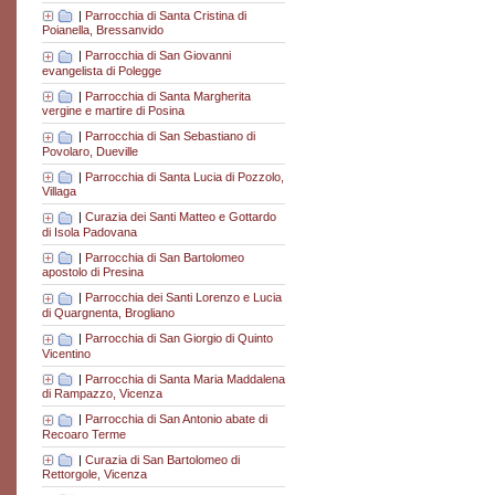
|
Parrocchia di Santa Cristina di
Poianella, Bressanvido
|
Parrocchia di San Giovanni
evangelista di Polegge
|
Parrocchia di Santa Margherita
vergine e martire di Posina
|
Parrocchia di San Sebastiano di
Povolaro, Dueville
|
Parrocchia di Santa Lucia di Pozzolo,
Villaga
|
Curazia dei Santi Matteo e Gottardo
di Isola Padovana
|
Parrocchia di San Bartolomeo
apostolo di Presina
|
Parrocchia dei Santi Lorenzo e Lucia
di Quargnenta, Brogliano
|
Parrocchia di San Giorgio di Quinto
Vicentino
|
Parrocchia di Santa Maria Maddalena
di Rampazzo, Vicenza
|
Parrocchia di San Antonio abate di
Recoaro Terme
|
Curazia di San Bartolomeo di
Rettorgole, Vicenza