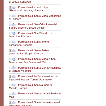
di Longa, Schiavon
|
Parrocchia dei Santi Filippo e
Giacomo di Longara, Vicenza
|
Parrocchia di Santa Maria Maddalena
di Longare
|
Parrocchia di San Cristoforo e dei
Santi Quirico e Giulita di Lonigo
|
Parrocchia di San Silvestro di
Lovertino, Albettone
|
Parrocchia di San Maiolo di
Lumignano, Longare
|
Parrocchia di Santo Stefano
protomartire di Lupia, Vicenza
|
Parrocchia di Santa Maria in San
Benedetto e San Gaetano di Malo
|
Parrocchia di Santa Maria Annunziata
di Marano Vicentino
|
Parrocchia della Presentazione del
Signore di Marola, Torri di Quartesolo
|
Parrocchia di San Maurizio di
Meledo, Sarego
|
Parrocchia di Santa Maria di Molina di
Malo
|
Parrocchia di Santa Maria Assunta di
Montebello Vicentino