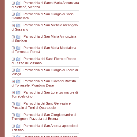
|
Parrocchia di Santa Maria Annunziata
di Settecà, Vicenza
|
Parrocchia di San Giorgio di Sorio,
Gambellara
|
Parrocchia di San Michele arcangelo
di Sossano
|
Parrocchia di San Maria Annunziata
di Sovizzo
|
Parrocchia di San Maria Maddalena
di Terrossa, Roncà
|
Parrocchia dei Santi Pietro e Rocco
di Tezze di Bassano
|
Parrocchia di San Giorgio di Toara di
Villaga
|
Parrocchia di San Giovanni Battista
di Torreselle, Piombino Dese
|
Parrocchia di San Lorenzo martire di
Torrebelvicino
|
Parrocchia dei Santi Gervasio e
Protasio di Torri di Quartesolo
|
Parrocchia di San Giorgio martire di
Tremignon, Piazzola sul Brenta
|
Parrocchia di San Andrea apostolo di
Trissino
|
Parrocchia di San Michele arcangelo