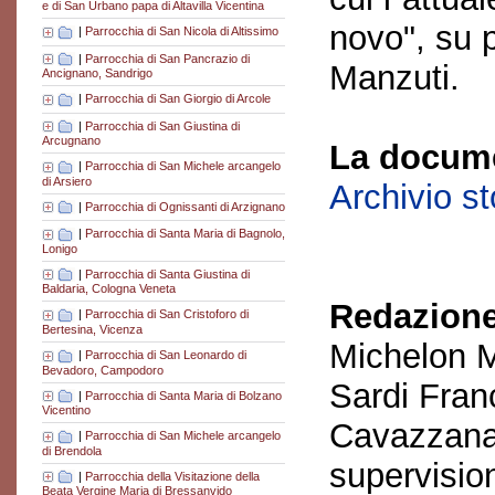
e di San Urbano papa di Altavilla Vicentina
novo", su 
|
Parrocchia di San Nicola di Altissimo
|
Parrocchia di San Pancrazio di
Manzuti.
Ancignano, Sandrigo
|
Parrocchia di San Giorgio di Arcole
|
Parrocchia di San Giustina di
Arcugnano
La docume
|
Parrocchia di San Michele arcangelo
di Arsiero
Archivio s
|
Parrocchia di Ognissanti di Arzignano
|
Parrocchia di Santa Maria di Bagnolo,
Lonigo
|
Parrocchia di Santa Giustina di
Baldaria, Cologna Veneta
Redazione
|
Parrocchia di San Cristoforo di
Bertesina, Vicenza
Michelon M
|
Parrocchia di San Leonardo di
Bevadoro, Campodoro
Sardi Fran
|
Parrocchia di Santa Maria di Bolzano
Vicentino
Cavazzana
|
Parrocchia di San Michele arcangelo
di Brendola
supervisio
|
Parrocchia della Visitazione della
Beata Vergine Maria di Bressanvido