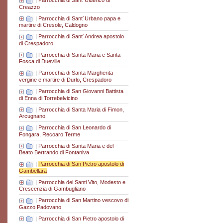
|
Parrocchia di Sant´Ulderico di
Creazzo
|
Parrocchia di Sant´Urbano papa e
martire di Cresole, Caldogno
|
Parrocchia di Sant´Andrea apostolo
di Crespadoro
|
Parrocchia di Santa Maria e Santa
Fosca di Dueville
|
Parrocchia di Santa Margherita
vergine e martire di Durlo, Crespadoro
|
Parrocchia di San Giovanni Battista
di Enna di Torrebelvicino
|
Parrocchia di Santa Maria di Fimon,
Arcugnano
|
Parrocchia di San Leonardo di
Fongara, Recoaro Terme
|
Parrocchia di Santa Maria e del
Beato Bertrando di Fontaniva
|
Parrocchia di San Pietro apostolo di
Gambellara
|
Parrocchia dei Santi Vito, Modesto e
Crescenzia di Gambugliano
|
Parrocchia di San Martino vescovo di
Gazzo Padovano
|
Parrocchia di San Pietro apostolo di