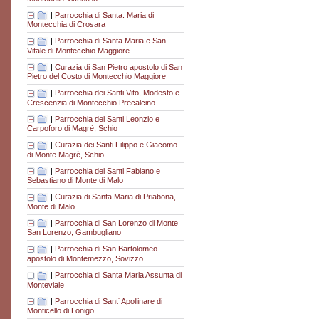
|
Parrocchia di Santa. Maria di
Montecchia di Crosara
|
Parrocchia di Santa Maria e San
Vitale di Montecchio Maggiore
|
Curazia di San Pietro apostolo di San
Pietro del Costo di Montecchio Maggiore
|
Parrocchia dei Santi Vito, Modesto e
Crescenzia di Montecchio Precalcino
|
Parrocchia dei Santi Leonzio e
Carpoforo di Magrè, Schio
|
Curazia dei Santi Filippo e Giacomo
di Monte Magrè, Schio
|
Parrocchia dei Santi Fabiano e
Sebastiano di Monte di Malo
|
Curazia di Santa Maria di Priabona,
Monte di Malo
|
Parrocchia di San Lorenzo di Monte
San Lorenzo, Gambugliano
|
Parrocchia di San Bartolomeo
apostolo di Montemezzo, Sovizzo
|
Parrocchia di Santa Maria Assunta di
Monteviale
|
Parrocchia di Sant´Apollinare di
Monticello di Lonigo