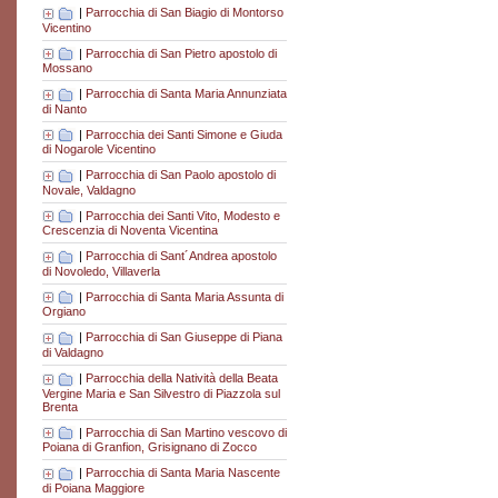
|
Parrocchia di San Biagio di Montorso
Vicentino
|
Parrocchia di San Pietro apostolo di
Mossano
|
Parrocchia di Santa Maria Annunziata
di Nanto
|
Parrocchia dei Santi Simone e Giuda
di Nogarole Vicentino
|
Parrocchia di San Paolo apostolo di
Novale, Valdagno
|
Parrocchia dei Santi Vito, Modesto e
Crescenzia di Noventa Vicentina
|
Parrocchia di Sant´Andrea apostolo
di Novoledo, Villaverla
|
Parrocchia di Santa Maria Assunta di
Orgiano
|
Parrocchia di San Giuseppe di Piana
di Valdagno
|
Parrocchia della Natività della Beata
Vergine Maria e San Silvestro di Piazzola sul
Brenta
|
Parrocchia di San Martino vescovo di
Poiana di Granfion, Grisignano di Zocco
|
Parrocchia di Santa Maria Nascente
di Poiana Maggiore