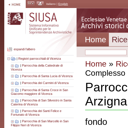
italiano |
English
Home
Rice
espandi l'albero
|
Registri parrocchiali di Vicenza
Home
»
Ric
|
Parrocchia della Cattedrale di
Vicenza
Complesso a
|
Parrocchia di Santa Lucia di Vicenza
Parrocc
|
Parrocchia dei Carmini di Vicenza
|
Parrocchia di Santa Croce in San
Giacomo maggiore di Vicenza
Arzign
|
Parrocchia di San Silvestro in Santa
Caterina di Vicenza
|
Parrocchia dei Santi Felice e
Fortunato di Vicenza
fondo
|
Parrocchia di San Marcello in San
Filippo Neri di Vicenza