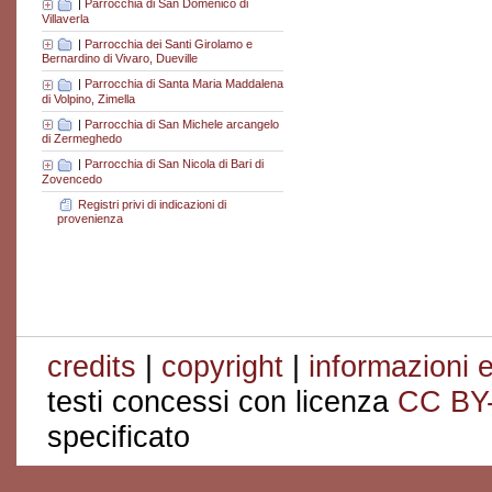
|
Parrocchia di San Domenico di
Villaverla
|
Parrocchia dei Santi Girolamo e
Bernardino di Vivaro, Dueville
|
Parrocchia di Santa Maria Maddalena
di Volpino, Zimella
|
Parrocchia di San Michele arcangelo
di Zermeghedo
|
Parrocchia di San Nicola di Bari di
Zovencedo
Registri privi di indicazioni di
provenienza
credits
|
copyright
|
informazioni e
testi concessi con licenza
CC BY
specificato