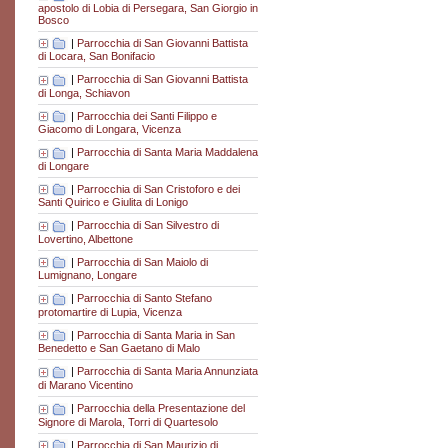
apostolo di Lobia di Persegara, San Giorgio in
Bosco
|
Parrocchia di San Giovanni Battista
di Locara, San Bonifacio
|
Parrocchia di San Giovanni Battista
di Longa, Schiavon
|
Parrocchia dei Santi Filippo e
Giacomo di Longara, Vicenza
|
Parrocchia di Santa Maria Maddalena
di Longare
|
Parrocchia di San Cristoforo e dei
Santi Quirico e Giulita di Lonigo
|
Parrocchia di San Silvestro di
Lovertino, Albettone
|
Parrocchia di San Maiolo di
Lumignano, Longare
|
Parrocchia di Santo Stefano
protomartire di Lupia, Vicenza
|
Parrocchia di Santa Maria in San
Benedetto e San Gaetano di Malo
|
Parrocchia di Santa Maria Annunziata
di Marano Vicentino
|
Parrocchia della Presentazione del
Signore di Marola, Torri di Quartesolo
|
Parrocchia di San Maurizio di