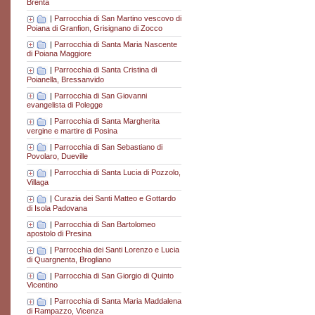
Brenta
|
Parrocchia di San Martino vescovo di
Poiana di Granfion, Grisignano di Zocco
|
Parrocchia di Santa Maria Nascente
di Poiana Maggiore
|
Parrocchia di Santa Cristina di
Poianella, Bressanvido
|
Parrocchia di San Giovanni
evangelista di Polegge
|
Parrocchia di Santa Margherita
vergine e martire di Posina
|
Parrocchia di San Sebastiano di
Povolaro, Dueville
|
Parrocchia di Santa Lucia di Pozzolo,
Villaga
|
Curazia dei Santi Matteo e Gottardo
di Isola Padovana
|
Parrocchia di San Bartolomeo
apostolo di Presina
|
Parrocchia dei Santi Lorenzo e Lucia
di Quargnenta, Brogliano
|
Parrocchia di San Giorgio di Quinto
Vicentino
|
Parrocchia di Santa Maria Maddalena
di Rampazzo, Vicenza