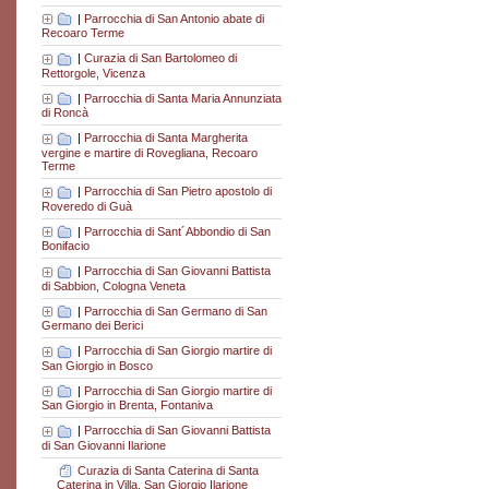
|
Parrocchia di San Antonio abate di
Recoaro Terme
|
Curazia di San Bartolomeo di
Rettorgole, Vicenza
|
Parrocchia di Santa Maria Annunziata
di Roncà
|
Parrocchia di Santa Margherita
vergine e martire di Rovegliana, Recoaro
Terme
|
Parrocchia di San Pietro apostolo di
Roveredo di Guà
|
Parrocchia di Sant´Abbondio di San
Bonifacio
|
Parrocchia di San Giovanni Battista
di Sabbion, Cologna Veneta
|
Parrocchia di San Germano di San
Germano dei Berici
|
Parrocchia di San Giorgio martire di
San Giorgio in Bosco
|
Parrocchia di San Giorgio martire di
San Giorgio in Brenta, Fontaniva
|
Parrocchia di San Giovanni Battista
di San Giovanni Ilarione
Curazia di Santa Caterina di Santa
Caterina in Villa, San Giorgio Ilarione