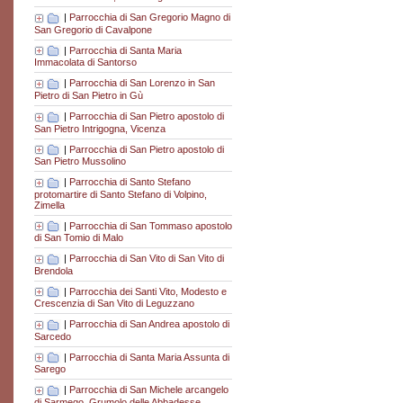
|
Parrocchia di San Gregorio Magno di
San Gregorio di Cavalpone
|
Parrocchia di Santa Maria
Immacolata di Santorso
|
Parrocchia di San Lorenzo in San
Pietro di San Pietro in Gù
|
Parrocchia di San Pietro apostolo di
San Pietro Intrigogna, Vicenza
|
Parrocchia di San Pietro apostolo di
San Pietro Mussolino
|
Parrocchia di Santo Stefano
protomartire di Santo Stefano di Volpino,
Zimella
|
Parrocchia di San Tommaso apostolo
di San Tomio di Malo
|
Parrocchia di San Vito di San Vito di
Brendola
|
Parrocchia dei Santi Vito, Modesto e
Crescenzia di San Vito di Leguzzano
|
Parrocchia di San Andrea apostolo di
Sarcedo
|
Parrocchia di Santa Maria Assunta di
Sarego
|
Parrocchia di San Michele arcangelo
di Sarmego, Grumolo delle Abbadesse