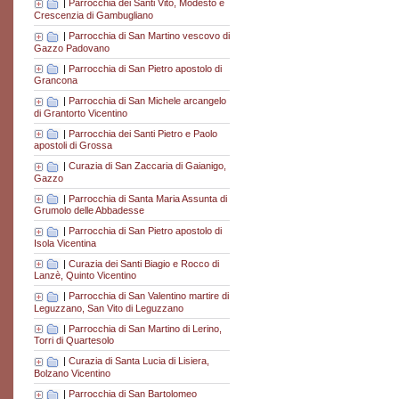
|
Parrocchia dei Santi Vito, Modesto e
Crescenzia di Gambugliano
|
Parrocchia di San Martino vescovo di
Gazzo Padovano
|
Parrocchia di San Pietro apostolo di
Grancona
|
Parrocchia di San Michele arcangelo
di Grantorto Vicentino
|
Parrocchia dei Santi Pietro e Paolo
apostoli di Grossa
|
Curazia di San Zaccaria di Gaianigo,
Gazzo
|
Parrocchia di Santa Maria Assunta di
Grumolo delle Abbadesse
|
Parrocchia di San Pietro apostolo di
Isola Vicentina
|
Curazia dei Santi Biagio e Rocco di
Lanzè, Quinto Vicentino
|
Parrocchia di San Valentino martire di
Leguzzano, San Vito di Leguzzano
|
Parrocchia di San Martino di Lerino,
Torri di Quartesolo
|
Curazia di Santa Lucia di Lisiera,
Bolzano Vicentino
|
Parrocchia di San Bartolomeo