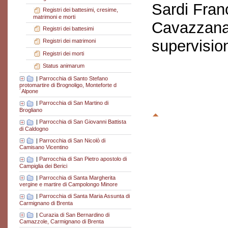
Sardi Fran
Registri dei battesimi, cresime,
matrimoni e morti
Cavazzana
Registri dei battesimi
supervisio
Registri dei matrimoni
Registri dei morti
Status animarum
|
Parrocchia di Santo Stefano
protomartire di Brognoligo, Monteforte d
´Alpone
|
Parrocchia di San Martino di
Brogliano
|
Parrocchia di San Giovanni Battista
di Caldogno
|
Parrocchia di San Nicolò di
Camisano Vicentino
|
Parrocchia di San Pietro apostolo di
Campiglia dei Berici
|
Parrocchia di Santa Margherita
vergine e martire di Campolongo Minore
|
Parrocchia di Santa Maria Assunta di
Carmignano di Brenta
|
Curazia di San Bernardino di
Camazzole, Carmignano di Brenta