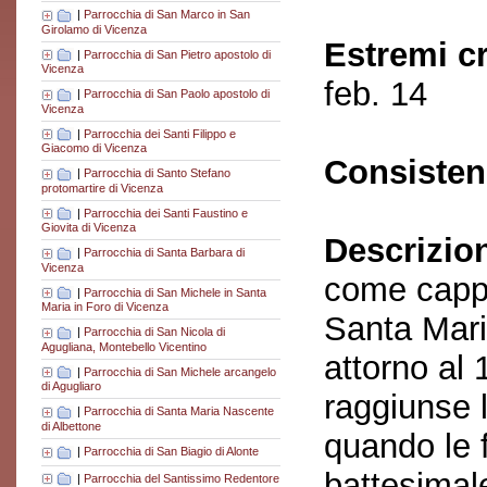
|
Parrocchia di San Marco in San
Girolamo di Vicenza
Estremi c
|
Parrocchia di San Pietro apostolo di
Vicenza
feb. 14
|
Parrocchia di San Paolo apostolo di
Vicenza
|
Parrocchia dei Santi Filippo e
Giacomo di Vicenza
Consisten
|
Parrocchia di Santo Stefano
protomartire di Vicenza
|
Parrocchia dei Santi Faustino e
Giovita di Vicenza
Descrizio
|
Parrocchia di Santa Barbara di
Vicenza
come cappe
|
Parrocchia di San Michele in Santa
Maria in Foro di Vicenza
Santa Mari
|
Parrocchia di San Nicola di
Agugliana, Montebello Vicentino
attorno al 
|
Parrocchia di San Michele arcangelo
di Agugliaro
raggiunse 
|
Parrocchia di Santa Maria Nascente
di Albettone
quando le f
|
Parrocchia di San Biagio di Alonte
battesimal
|
Parrocchia del Santissimo Redentore