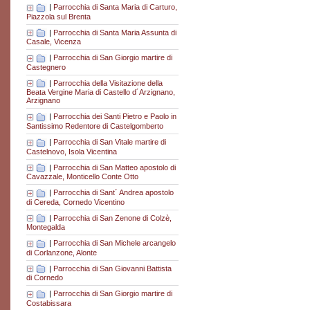
|
Parrocchia di Santa Maria di Carturo,
Piazzola sul Brenta
|
Parrocchia di Santa Maria Assunta di
Casale, Vicenza
|
Parrocchia di San Giorgio martire di
Castegnero
|
Parrocchia della Visitazione della
Beata Vergine Maria di Castello d´Arzignano,
Arzignano
|
Parrocchia dei Santi Pietro e Paolo in
Santissimo Redentore di Castelgomberto
|
Parrocchia di San Vitale martire di
Castelnovo, Isola Vicentina
|
Parrocchia di San Matteo apostolo di
Cavazzale, Monticello Conte Otto
|
Parrocchia di Sant´ Andrea apostolo
di Cereda, Cornedo Vicentino
|
Parrocchia di San Zenone di Colzè,
Montegalda
|
Parrocchia di San Michele arcangelo
di Corlanzone, Alonte
|
Parrocchia di San Giovanni Battista
di Cornedo
|
Parrocchia di San Giorgio martire di
Costabissara