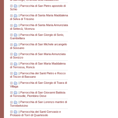
|
Parrocchia di San Pietro apostolo di
Schio
|
Parrocchia di Santa Maria Maddalena
di Selva di Trissino
|
Parrocchia di Santa Maria Annunziata
di Settecà, Vicenza
|
Parrocchia di San Giorgio di Sorio,
Gambellara
|
Parrocchia di San Michele arcangelo
di Sossano
|
Parrocchia di San Maria Annunziata
di Sovizzo
|
Parrocchia di San Maria Maddalena
di Terrossa, Roncà
|
Parrocchia dei Santi Pietro e Rocco
di Tezze di Bassano
|
Parrocchia di San Giorgio di Toara di
Villaga
|
Parrocchia di San Giovanni Battista
di Torreselle, Piombino Dese
|
Parrocchia di San Lorenzo martire di
Torrebelvicino
|
Parrocchia dei Santi Gervasio e
Protasio di Torri di Quartesolo