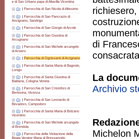
e di San Urbano papa di Altavilla Vicentina
richiesero,
|
Parrocchia di San Nicola di Altissimo
|
Parrocchia di San Pancrazio di
costruzione
Ancignano, Sandrigo
|
Parrocchia di San Giorgio di Arcole
monumental
|
Parrocchia di San Giustina di
Arcugnano
di Frances
|
Parrocchia di San Michele arcangelo
di Arsiero
consacrata
|
Parrocchia di Ognissanti di Arzignano
|
Parrocchia di Santa Maria di Bagnolo,
Lonigo
La docume
|
Parrocchia di Santa Giustina di
Baldaria, Cologna Veneta
Archivio s
|
Parrocchia di San Cristoforo di
Bertesina, Vicenza
|
Parrocchia di San Leonardo di
Bevadoro, Campodoro
|
Parrocchia di Santa Maria di Bolzano
Vicentino
Redazione
|
Parrocchia di San Michele arcangelo
di Brendola
Michelon M
|
Parrocchia della Visitazione della
Beata Vergine Maria di Bressanvido