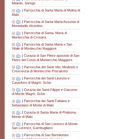
Meledo, Sarego
|
Parrocchia di Santa Maria di Molina di
Malo
|
Parrocchia di Santa Maria Assunta di
Montebello Vicentino
|
Parrocchia di Santa. Maria di
Montecchia di Crosara
|
Parrocchia di Santa Maria e San
Vitale di Montecchio Maggiore
|
Curazia di San Pietro apostolo di San
Pietro del Costo di Montecchio Maggiore
|
Parrocchia dei Santi Vito, Modesto e
Crescenzia di Montecchio Precalcino
|
Parrocchia dei Santi Leonzio e
Carpoforo di Magrè, Schio
|
Curazia dei Santi Filippo e Giacomo
di Monte Magrè, Schio
|
Parrocchia dei Santi Fabiano e
Sebastiano di Monte di Malo
|
Curazia di Santa Maria di Priabona,
Monte di Malo
|
Parrocchia di San Lorenzo di Monte
San Lorenzo, Gambugliano
|
Parrocchia di San Bartolomeo