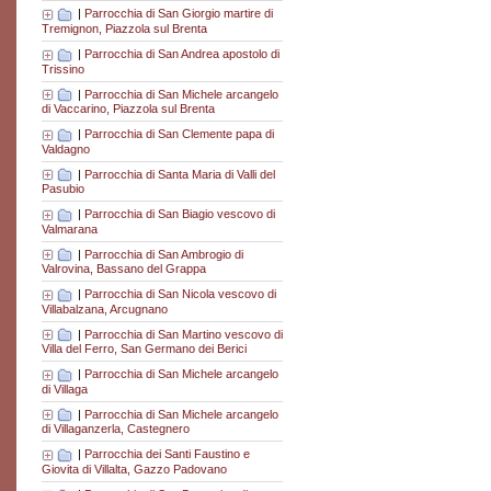
|
Parrocchia di San Giorgio martire di
Tremignon, Piazzola sul Brenta
|
Parrocchia di San Andrea apostolo di
Trissino
|
Parrocchia di San Michele arcangelo
di Vaccarino, Piazzola sul Brenta
|
Parrocchia di San Clemente papa di
Valdagno
|
Parrocchia di Santa Maria di Valli del
Pasubio
|
Parrocchia di San Biagio vescovo di
Valmarana
|
Parrocchia di San Ambrogio di
Valrovina, Bassano del Grappa
|
Parrocchia di San Nicola vescovo di
Villabalzana, Arcugnano
|
Parrocchia di San Martino vescovo di
Villa del Ferro, San Germano dei Berici
|
Parrocchia di San Michele arcangelo
di Villaga
|
Parrocchia di San Michele arcangelo
di Villaganzerla, Castegnero
|
Parrocchia dei Santi Faustino e
Giovita di Villalta, Gazzo Padovano