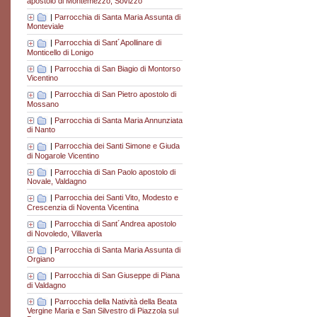
apostolo di Montemezzo, Sovizzo
|
Parrocchia di Santa Maria Assunta di
Monteviale
|
Parrocchia di Sant´Apollinare di
Monticello di Lonigo
|
Parrocchia di San Biagio di Montorso
Vicentino
|
Parrocchia di San Pietro apostolo di
Mossano
|
Parrocchia di Santa Maria Annunziata
di Nanto
|
Parrocchia dei Santi Simone e Giuda
di Nogarole Vicentino
|
Parrocchia di San Paolo apostolo di
Novale, Valdagno
|
Parrocchia dei Santi Vito, Modesto e
Crescenzia di Noventa Vicentina
|
Parrocchia di Sant´Andrea apostolo
di Novoledo, Villaverla
|
Parrocchia di Santa Maria Assunta di
Orgiano
|
Parrocchia di San Giuseppe di Piana
di Valdagno
|
Parrocchia della Natività della Beata
Vergine Maria e San Silvestro di Piazzola sul