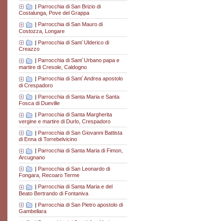
|
Parrocchia di San Brizio di
Costalunga, Pove del Grappa
|
Parrocchia di San Mauro di
Costozza, Longare
|
Parrocchia di Sant´Ulderico di
Creazzo
|
Parrocchia di Sant´Urbano papa e
martire di Cresole, Caldogno
|
Parrocchia di Sant´Andrea apostolo
di Crespadoro
|
Parrocchia di Santa Maria e Santa
Fosca di Dueville
|
Parrocchia di Santa Margherita
vergine e martire di Durlo, Crespadoro
|
Parrocchia di San Giovanni Battista
di Enna di Torrebelvicino
|
Parrocchia di Santa Maria di Fimon,
Arcugnano
|
Parrocchia di San Leonardo di
Fongara, Recoaro Terme
|
Parrocchia di Santa Maria e del
Beato Bertrando di Fontaniva
|
Parrocchia di San Pietro apostolo di
Gambellara