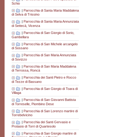
Schio
|
Parrocchia di Santa Maria Maddalena
di Selva di Trissino
|
Parrocchia di Santa Maria Annunziata
di Settecà, Vicenza
|
Parrocchia di San Giorgio di Sorio,
Gambellara
|
Parrocchia di San Michele arcangelo
di Sossano
|
Parrocchia di San Maria Annunziata
di Sovizzo
|
Parrocchia di San Maria Maddalena
di Terrossa, Roncà
|
Parrocchia dei Santi Pietro e Rocco
di Tezze di Bassano
|
Parrocchia di San Giorgio di Toara di
Villaga
|
Parrocchia di San Giovanni Battista
di Torreselle, Piombino Dese
|
Parrocchia di San Lorenzo martire di
Torrebelvicino
|
Parrocchia dei Santi Gervasio e
Protasio di Torri di Quartesolo
|
Parrocchia di San Giorgio martire di