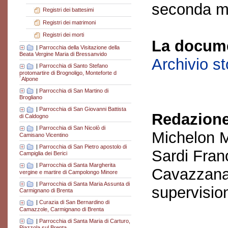
seconda me
Registri dei battesimi
Registri dei matrimoni
Registri dei morti
La docume
|
Parrocchia della Visitazione della
Beata Vergine Maria di Bressanvido
Archivio s
|
Parrocchia di Santo Stefano
protomartire di Brognoligo, Monteforte d
´Alpone
|
Parrocchia di San Martino di
Brogliano
|
Parrocchia di San Giovanni Battista
Redazione
di Caldogno
|
Parrocchia di San Nicolò di
Michelon M
Camisano Vicentino
|
Parrocchia di San Pietro apostolo di
Sardi Fran
Campiglia dei Berici
|
Parrocchia di Santa Margherita
Cavazzana
vergine e martire di Campolongo Minore
|
Parrocchia di Santa Maria Assunta di
supervisio
Carmignano di Brenta
|
Curazia di San Bernardino di
Camazzole, Carmignano di Brenta
|
Parrocchia di Santa Maria di Carturo,
Piazzola sul Brenta