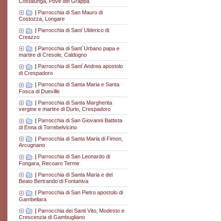
Costalunga, Pove del Grappa
|
Parrocchia di San Mauro di
Costozza, Longare
|
Parrocchia di Sant´Ulderico di
Creazzo
|
Parrocchia di Sant´Urbano papa e
martire di Cresole, Caldogno
|
Parrocchia di Sant´Andrea apostolo
di Crespadoro
|
Parrocchia di Santa Maria e Santa
Fosca di Dueville
|
Parrocchia di Santa Margherita
vergine e martire di Durlo, Crespadoro
|
Parrocchia di San Giovanni Battista
di Enna di Torrebelvicino
|
Parrocchia di Santa Maria di Fimon,
Arcugnano
|
Parrocchia di San Leonardo di
Fongara, Recoaro Terme
|
Parrocchia di Santa Maria e del
Beato Bertrando di Fontaniva
|
Parrocchia di San Pietro apostolo di
Gambellara
|
Parrocchia dei Santi Vito, Modesto e
Crescenzia di Gambugliano