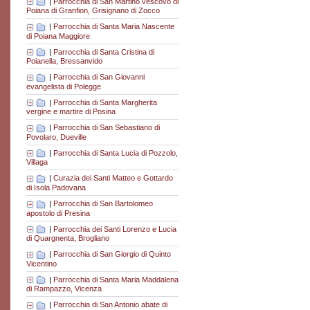
|
Parrocchia di San Martino vescovo di
Poiana di Granfion, Grisignano di Zocco
|
Parrocchia di Santa Maria Nascente
di Poiana Maggiore
|
Parrocchia di Santa Cristina di
Poianella, Bressanvido
|
Parrocchia di San Giovanni
evangelista di Polegge
|
Parrocchia di Santa Margherita
vergine e martire di Posina
|
Parrocchia di San Sebastiano di
Povolaro, Dueville
|
Parrocchia di Santa Lucia di Pozzolo,
Villaga
|
Curazia dei Santi Matteo e Gottardo
di Isola Padovana
|
Parrocchia di San Bartolomeo
apostolo di Presina
|
Parrocchia dei Santi Lorenzo e Lucia
di Quargnenta, Brogliano
|
Parrocchia di San Giorgio di Quinto
Vicentino
|
Parrocchia di Santa Maria Maddalena
di Rampazzo, Vicenza
|
Parrocchia di San Antonio abate di