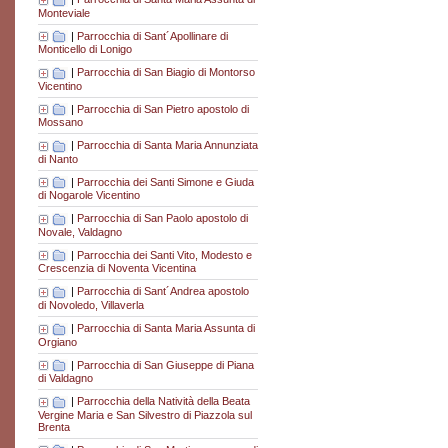
Monteviale
|
Parrocchia di Sant´Apollinare di
Monticello di Lonigo
|
Parrocchia di San Biagio di Montorso
Vicentino
|
Parrocchia di San Pietro apostolo di
Mossano
|
Parrocchia di Santa Maria Annunziata
di Nanto
|
Parrocchia dei Santi Simone e Giuda
di Nogarole Vicentino
|
Parrocchia di San Paolo apostolo di
Novale, Valdagno
|
Parrocchia dei Santi Vito, Modesto e
Crescenzia di Noventa Vicentina
|
Parrocchia di Sant´Andrea apostolo
di Novoledo, Villaverla
|
Parrocchia di Santa Maria Assunta di
Orgiano
|
Parrocchia di San Giuseppe di Piana
di Valdagno
|
Parrocchia della Natività della Beata
Vergine Maria e San Silvestro di Piazzola sul
Brenta