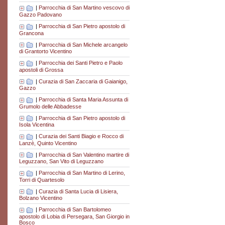
|
Parrocchia di San Martino vescovo di
Gazzo Padovano
|
Parrocchia di San Pietro apostolo di
Grancona
|
Parrocchia di San Michele arcangelo
di Grantorto Vicentino
|
Parrocchia dei Santi Pietro e Paolo
apostoli di Grossa
|
Curazia di San Zaccaria di Gaianigo,
Gazzo
|
Parrocchia di Santa Maria Assunta di
Grumolo delle Abbadesse
|
Parrocchia di San Pietro apostolo di
Isola Vicentina
|
Curazia dei Santi Biagio e Rocco di
Lanzè, Quinto Vicentino
|
Parrocchia di San Valentino martire di
Leguzzano, San Vito di Leguzzano
|
Parrocchia di San Martino di Lerino,
Torri di Quartesolo
|
Curazia di Santa Lucia di Lisiera,
Bolzano Vicentino
|
Parrocchia di San Bartolomeo
apostolo di Lobia di Persegara, San Giorgio in
Bosco