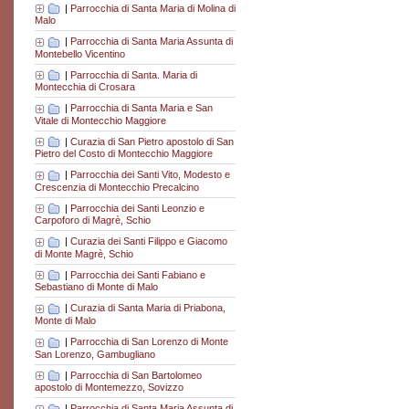
|
Parrocchia di Santa Maria di Molina di
Malo
|
Parrocchia di Santa Maria Assunta di
Montebello Vicentino
|
Parrocchia di Santa. Maria di
Montecchia di Crosara
|
Parrocchia di Santa Maria e San
Vitale di Montecchio Maggiore
|
Curazia di San Pietro apostolo di San
Pietro del Costo di Montecchio Maggiore
|
Parrocchia dei Santi Vito, Modesto e
Crescenzia di Montecchio Precalcino
|
Parrocchia dei Santi Leonzio e
Carpoforo di Magrè, Schio
|
Curazia dei Santi Filippo e Giacomo
di Monte Magrè, Schio
|
Parrocchia dei Santi Fabiano e
Sebastiano di Monte di Malo
|
Curazia di Santa Maria di Priabona,
Monte di Malo
|
Parrocchia di San Lorenzo di Monte
San Lorenzo, Gambugliano
|
Parrocchia di San Bartolomeo
apostolo di Montemezzo, Sovizzo
|
Parrocchia di Santa Maria Assunta di