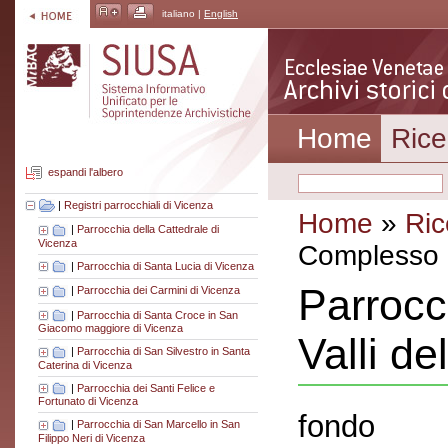
italiano |
English
Home
Rice
espandi l'albero
|
Registri parrocchiali di Vicenza
Home
»
Ric
|
Parrocchia della Cattedrale di
Vicenza
Complesso a
|
Parrocchia di Santa Lucia di Vicenza
Parrocc
|
Parrocchia dei Carmini di Vicenza
|
Parrocchia di Santa Croce in San
Giacomo maggiore di Vicenza
Valli d
|
Parrocchia di San Silvestro in Santa
Caterina di Vicenza
|
Parrocchia dei Santi Felice e
Fortunato di Vicenza
fondo
|
Parrocchia di San Marcello in San
Filippo Neri di Vicenza