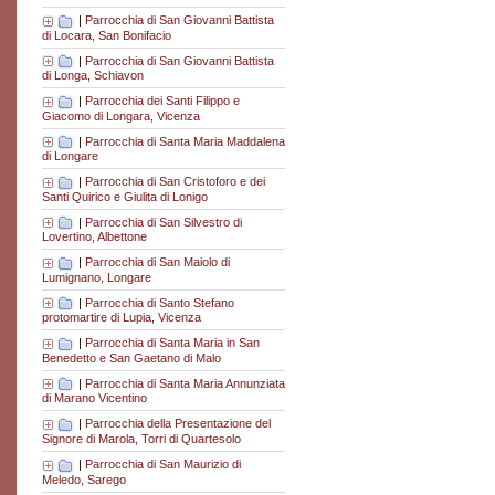
|
Parrocchia di San Giovanni Battista
di Locara, San Bonifacio
|
Parrocchia di San Giovanni Battista
di Longa, Schiavon
|
Parrocchia dei Santi Filippo e
Giacomo di Longara, Vicenza
|
Parrocchia di Santa Maria Maddalena
di Longare
|
Parrocchia di San Cristoforo e dei
Santi Quirico e Giulita di Lonigo
|
Parrocchia di San Silvestro di
Lovertino, Albettone
|
Parrocchia di San Maiolo di
Lumignano, Longare
|
Parrocchia di Santo Stefano
protomartire di Lupia, Vicenza
|
Parrocchia di Santa Maria in San
Benedetto e San Gaetano di Malo
|
Parrocchia di Santa Maria Annunziata
di Marano Vicentino
|
Parrocchia della Presentazione del
Signore di Marola, Torri di Quartesolo
|
Parrocchia di San Maurizio di
Meledo, Sarego