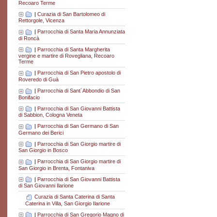
Recoaro Terme
|
Curazia di San Bartolomeo di
Rettorgole, Vicenza
|
Parrocchia di Santa Maria Annunziata
di Roncà
|
Parrocchia di Santa Margherita
vergine e martire di Rovegliana, Recoaro
Terme
|
Parrocchia di San Pietro apostolo di
Roveredo di Guà
|
Parrocchia di Sant´Abbondio di San
Bonifacio
|
Parrocchia di San Giovanni Battista
di Sabbion, Cologna Veneta
|
Parrocchia di San Germano di San
Germano dei Berici
|
Parrocchia di San Giorgio martire di
San Giorgio in Bosco
|
Parrocchia di San Giorgio martire di
San Giorgio in Brenta, Fontaniva
|
Parrocchia di San Giovanni Battista
di San Giovanni Ilarione
Curazia di Santa Caterina di Santa
Caterina in Villa, San Giorgio Ilarione
|
Parrocchia di San Gregorio Magno di