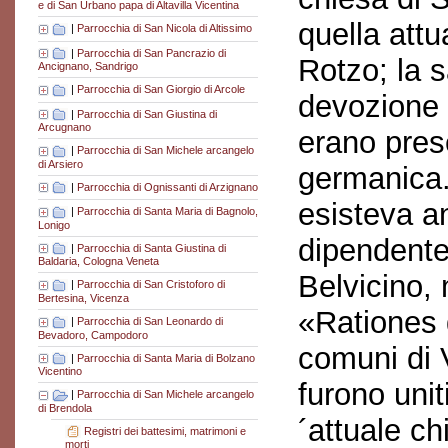
e di San Urbano papa di Altavilla Vicentina
quella attu
|
Parrocchia di San Nicola di Altissimo
|
Parrocchia di San Pancrazio di
Rotzo; la s
Ancignano, Sandrigo
|
Parrocchia di San Giorgio di Arcole
devozione 
|
Parrocchia di San Giustina di
Arcugnano
erano prese
|
Parrocchia di San Michele arcangelo
di Arsiero
germanica.
|
Parrocchia di Ognissanti di Arzignano
esisteva a
|
Parrocchia di Santa Maria di Bagnolo,
Lonigo
dipendente 
|
Parrocchia di Santa Giustina di
Baldaria, Cologna Veneta
Belvicino, 
|
Parrocchia di San Cristoforo di
Bertesina, Vicenza
«Rationes 
|
Parrocchia di San Leonardo di
Bevadoro, Campodoro
comuni di V
|
Parrocchia di Santa Maria di Bolzano
Vicentino
furono unit
|
Parrocchia di San Michele arcangelo
di Brendola
´attuale ch
Registri dei battesimi, matrimoni e
morti