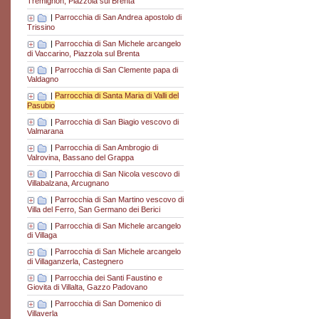
Tremignon, Piazzola sul Brenta
|
Parrocchia di San Andrea apostolo di
Trissino
|
Parrocchia di San Michele arcangelo
di Vaccarino, Piazzola sul Brenta
|
Parrocchia di San Clemente papa di
Valdagno
|
Parrocchia di Santa Maria di Valli del
Pasubio
|
Parrocchia di San Biagio vescovo di
Valmarana
|
Parrocchia di San Ambrogio di
Valrovina, Bassano del Grappa
|
Parrocchia di San Nicola vescovo di
Villabalzana, Arcugnano
|
Parrocchia di San Martino vescovo di
Villa del Ferro, San Germano dei Berici
|
Parrocchia di San Michele arcangelo
di Villaga
|
Parrocchia di San Michele arcangelo
di Villaganzerla, Castegnero
|
Parrocchia dei Santi Faustino e
Giovita di Villalta, Gazzo Padovano
|
Parrocchia di San Domenico di
Villaverla