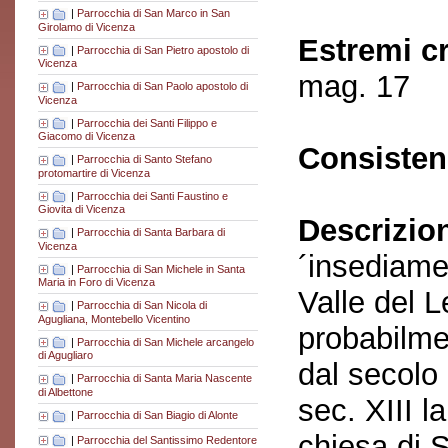
|
Parrocchia di San Marco in San
Girolamo di Vicenza
Estremi c
|
Parrocchia di San Pietro apostolo di
Vicenza
mag. 17
|
Parrocchia di San Paolo apostolo di
Vicenza
|
Parrocchia dei Santi Filippo e
Giacomo di Vicenza
Consisten
|
Parrocchia di Santo Stefano
protomartire di Vicenza
|
Parrocchia dei Santi Faustino e
Giovita di Vicenza
Descrizio
|
Parrocchia di Santa Barbara di
Vicenza
´insediamen
|
Parrocchia di San Michele in Santa
Maria in Foro di Vicenza
Valle del 
|
Parrocchia di San Nicola di
Agugliana, Montebello Vicentino
probabilme
|
Parrocchia di San Michele arcangelo
di Agugliaro
dal secolo 
|
Parrocchia di Santa Maria Nascente
di Albettone
sec. XIII l
|
Parrocchia di San Biagio di Alonte
chiesa di 
|
Parrocchia del Santissimo Redentore