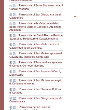
|
Parrocchia di Santa Maria Assunta di
Casale, Vicenza
|
Parrocchia di San Giorgio martire di
Castegnero
|
Parrocchia della Visitazione della
Beata Vergine Maria di Castello d´Arzignano,
Arzignano
|
Parrocchia dei Santi Pietro e Paolo in
Santissimo Redentore di Castelgomberto
|
Parrocchia di San Vitale martire di
Castelnovo, Isola Vicentina
|
Parrocchia di San Matteo apostolo di
Cavazzale, Monticello Conte Otto
|
Parrocchia di Sant´ Andrea apostolo
di Cereda, Cornedo Vicentino
|
Parrocchia di San Zenone di Colzè,
Montegalda
|
Parrocchia di San Michele arcangelo
di Corlanzone, Alonte
|
Parrocchia di San Giovanni Battista
di Cornedo
|
Parrocchia di San Giorgio martire di
Costabissara
|
Parrocchia di San Brizio di