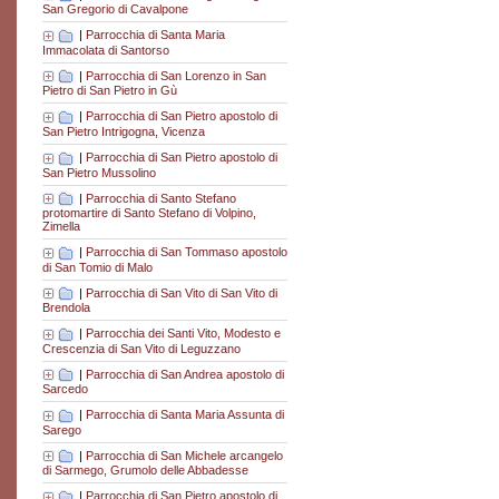
San Gregorio di Cavalpone
|
Parrocchia di Santa Maria
Immacolata di Santorso
|
Parrocchia di San Lorenzo in San
Pietro di San Pietro in Gù
|
Parrocchia di San Pietro apostolo di
San Pietro Intrigogna, Vicenza
|
Parrocchia di San Pietro apostolo di
San Pietro Mussolino
|
Parrocchia di Santo Stefano
protomartire di Santo Stefano di Volpino,
Zimella
|
Parrocchia di San Tommaso apostolo
di San Tomio di Malo
|
Parrocchia di San Vito di San Vito di
Brendola
|
Parrocchia dei Santi Vito, Modesto e
Crescenzia di San Vito di Leguzzano
|
Parrocchia di San Andrea apostolo di
Sarcedo
|
Parrocchia di Santa Maria Assunta di
Sarego
|
Parrocchia di San Michele arcangelo
di Sarmego, Grumolo delle Abbadesse
|
Parrocchia di San Pietro apostolo di