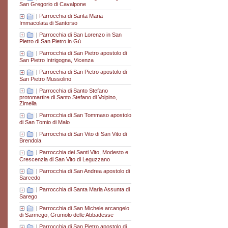
San Gregorio di Cavalpone
|
Parrocchia di Santa Maria
Immacolata di Santorso
|
Parrocchia di San Lorenzo in San
Pietro di San Pietro in Gù
|
Parrocchia di San Pietro apostolo di
San Pietro Intrigogna, Vicenza
|
Parrocchia di San Pietro apostolo di
San Pietro Mussolino
|
Parrocchia di Santo Stefano
protomartire di Santo Stefano di Volpino,
Zimella
|
Parrocchia di San Tommaso apostolo
di San Tomio di Malo
|
Parrocchia di San Vito di San Vito di
Brendola
|
Parrocchia dei Santi Vito, Modesto e
Crescenzia di San Vito di Leguzzano
|
Parrocchia di San Andrea apostolo di
Sarcedo
|
Parrocchia di Santa Maria Assunta di
Sarego
|
Parrocchia di San Michele arcangelo
di Sarmego, Grumolo delle Abbadesse
|
Parrocchia di San Pietro apostolo di