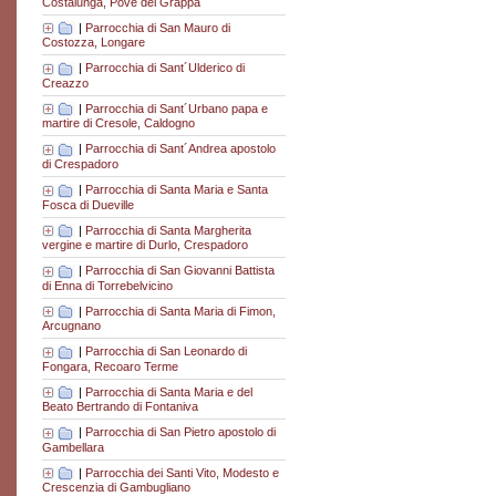
Costalunga, Pove del Grappa
|
Parrocchia di San Mauro di
Costozza, Longare
|
Parrocchia di Sant´Ulderico di
Creazzo
|
Parrocchia di Sant´Urbano papa e
martire di Cresole, Caldogno
|
Parrocchia di Sant´Andrea apostolo
di Crespadoro
|
Parrocchia di Santa Maria e Santa
Fosca di Dueville
|
Parrocchia di Santa Margherita
vergine e martire di Durlo, Crespadoro
|
Parrocchia di San Giovanni Battista
di Enna di Torrebelvicino
|
Parrocchia di Santa Maria di Fimon,
Arcugnano
|
Parrocchia di San Leonardo di
Fongara, Recoaro Terme
|
Parrocchia di Santa Maria e del
Beato Bertrando di Fontaniva
|
Parrocchia di San Pietro apostolo di
Gambellara
|
Parrocchia dei Santi Vito, Modesto e
Crescenzia di Gambugliano