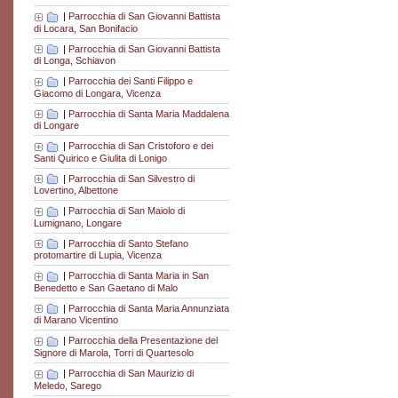
|
Parrocchia di San Giovanni Battista
di Locara, San Bonifacio
|
Parrocchia di San Giovanni Battista
di Longa, Schiavon
|
Parrocchia dei Santi Filippo e
Giacomo di Longara, Vicenza
|
Parrocchia di Santa Maria Maddalena
di Longare
|
Parrocchia di San Cristoforo e dei
Santi Quirico e Giulita di Lonigo
|
Parrocchia di San Silvestro di
Lovertino, Albettone
|
Parrocchia di San Maiolo di
Lumignano, Longare
|
Parrocchia di Santo Stefano
protomartire di Lupia, Vicenza
|
Parrocchia di Santa Maria in San
Benedetto e San Gaetano di Malo
|
Parrocchia di Santa Maria Annunziata
di Marano Vicentino
|
Parrocchia della Presentazione del
Signore di Marola, Torri di Quartesolo
|
Parrocchia di San Maurizio di
Meledo, Sarego