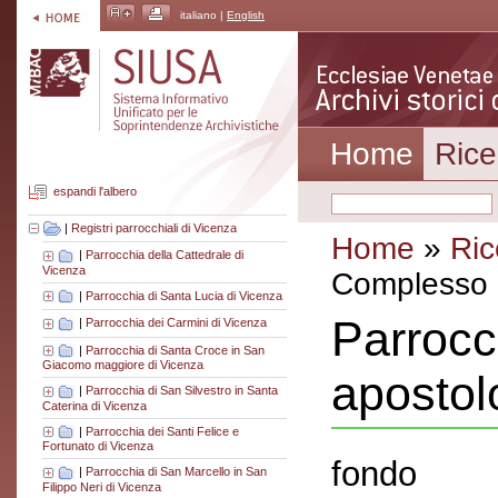
italiano |
English
Home
Rice
espandi l'albero
|
Registri parrocchiali di Vicenza
Home
»
Ric
|
Parrocchia della Cattedrale di
Vicenza
Complesso a
|
Parrocchia di Santa Lucia di Vicenza
Parrocc
|
Parrocchia dei Carmini di Vicenza
|
Parrocchia di Santa Croce in San
Giacomo maggiore di Vicenza
apostol
|
Parrocchia di San Silvestro in Santa
Caterina di Vicenza
|
Parrocchia dei Santi Felice e
Fortunato di Vicenza
fondo
|
Parrocchia di San Marcello in San
Filippo Neri di Vicenza