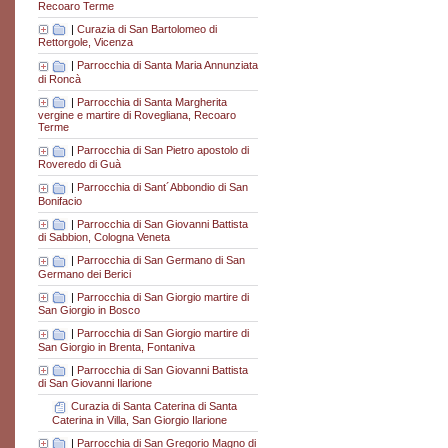
Recoaro Terme
|
Curazia di San Bartolomeo di
Rettorgole, Vicenza
|
Parrocchia di Santa Maria Annunziata
di Roncà
|
Parrocchia di Santa Margherita
vergine e martire di Rovegliana, Recoaro
Terme
|
Parrocchia di San Pietro apostolo di
Roveredo di Guà
|
Parrocchia di Sant´Abbondio di San
Bonifacio
|
Parrocchia di San Giovanni Battista
di Sabbion, Cologna Veneta
|
Parrocchia di San Germano di San
Germano dei Berici
|
Parrocchia di San Giorgio martire di
San Giorgio in Bosco
|
Parrocchia di San Giorgio martire di
San Giorgio in Brenta, Fontaniva
|
Parrocchia di San Giovanni Battista
di San Giovanni Ilarione
Curazia di Santa Caterina di Santa
Caterina in Villa, San Giorgio Ilarione
|
Parrocchia di San Gregorio Magno di