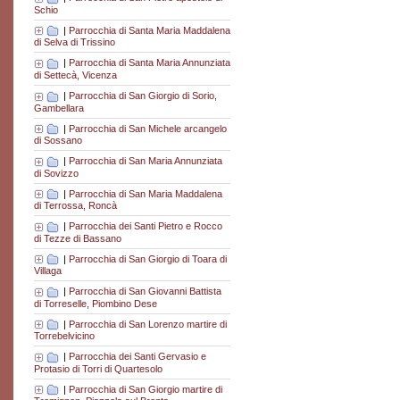
Schio
|
Parrocchia di Santa Maria Maddalena
di Selva di Trissino
|
Parrocchia di Santa Maria Annunziata
di Settecà, Vicenza
|
Parrocchia di San Giorgio di Sorio,
Gambellara
|
Parrocchia di San Michele arcangelo
di Sossano
|
Parrocchia di San Maria Annunziata
di Sovizzo
|
Parrocchia di San Maria Maddalena
di Terrossa, Roncà
|
Parrocchia dei Santi Pietro e Rocco
di Tezze di Bassano
|
Parrocchia di San Giorgio di Toara di
Villaga
|
Parrocchia di San Giovanni Battista
di Torreselle, Piombino Dese
|
Parrocchia di San Lorenzo martire di
Torrebelvicino
|
Parrocchia dei Santi Gervasio e
Protasio di Torri di Quartesolo
|
Parrocchia di San Giorgio martire di