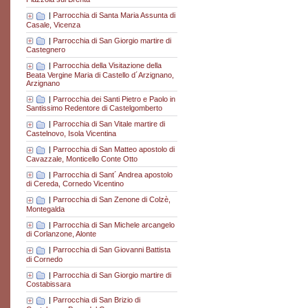
|
Parrocchia di Santa Maria Assunta di
Casale, Vicenza
|
Parrocchia di San Giorgio martire di
Castegnero
|
Parrocchia della Visitazione della
Beata Vergine Maria di Castello d´Arzignano,
Arzignano
|
Parrocchia dei Santi Pietro e Paolo in
Santissimo Redentore di Castelgomberto
|
Parrocchia di San Vitale martire di
Castelnovo, Isola Vicentina
|
Parrocchia di San Matteo apostolo di
Cavazzale, Monticello Conte Otto
|
Parrocchia di Sant´ Andrea apostolo
di Cereda, Cornedo Vicentino
|
Parrocchia di San Zenone di Colzè,
Montegalda
|
Parrocchia di San Michele arcangelo
di Corlanzone, Alonte
|
Parrocchia di San Giovanni Battista
di Cornedo
|
Parrocchia di San Giorgio martire di
Costabissara
|
Parrocchia di San Brizio di