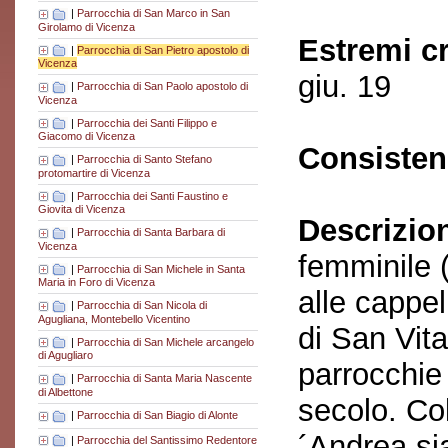
|
Parrocchia di San Marco in San
Girolamo di Vicenza
Estremi c
|
Parrocchia di San Pietro apostolo di
Vicenza
giu. 19
|
Parrocchia di San Paolo apostolo di
Vicenza
|
Parrocchia dei Santi Filippo e
Giacomo di Vicenza
Consisten
|
Parrocchia di Santo Stefano
protomartire di Vicenza
|
Parrocchia dei Santi Faustino e
Giovita di Vicenza
Descrizio
|
Parrocchia di Santa Barbara di
Vicenza
femminile (
|
Parrocchia di San Michele in Santa
Maria in Foro di Vicenza
alle cappe
|
Parrocchia di San Nicola di
Agugliana, Montebello Vicentino
di San Vit
|
Parrocchia di San Michele arcangelo
di Agugliaro
parrocchie 
|
Parrocchia di Santa Maria Nascente
di Albettone
secolo. Co
|
Parrocchia di San Biagio di Alonte
´Andrea sia
|
Parrocchia del Santissimo Redentore