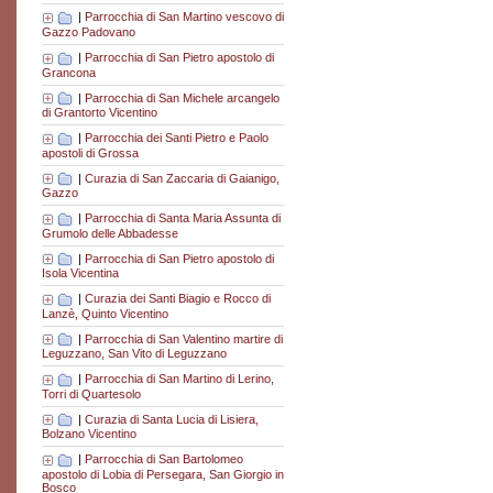
|
Parrocchia di San Martino vescovo di
Gazzo Padovano
|
Parrocchia di San Pietro apostolo di
Grancona
|
Parrocchia di San Michele arcangelo
di Grantorto Vicentino
|
Parrocchia dei Santi Pietro e Paolo
apostoli di Grossa
|
Curazia di San Zaccaria di Gaianigo,
Gazzo
|
Parrocchia di Santa Maria Assunta di
Grumolo delle Abbadesse
|
Parrocchia di San Pietro apostolo di
Isola Vicentina
|
Curazia dei Santi Biagio e Rocco di
Lanzè, Quinto Vicentino
|
Parrocchia di San Valentino martire di
Leguzzano, San Vito di Leguzzano
|
Parrocchia di San Martino di Lerino,
Torri di Quartesolo
|
Curazia di Santa Lucia di Lisiera,
Bolzano Vicentino
|
Parrocchia di San Bartolomeo
apostolo di Lobia di Persegara, San Giorgio in
Bosco