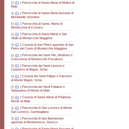
|
Parrocchia di Santa Maria di Molina di
Malo
|
Parrocchia di Santa Maria Assunta di
Montebello Vicentino
|
Parrocchia di Santa. Maria di
Montecchia di Crosara
|
Parrocchia di Santa Maria e San
Vitale di Montecchio Maggiore
|
Curazia di San Pietro apostolo di San
Pietro del Costo di Montecchio Maggiore
|
Parrocchia dei Santi Vito, Modesto e
Crescenzia di Montecchio Precalcino
|
Parrocchia dei Santi Leonzio e
Carpoforo di Magrè, Schio
|
Curazia dei Santi Filippo e Giacomo
di Monte Magrè, Schio
|
Parrocchia dei Santi Fabiano e
Sebastiano di Monte di Malo
|
Curazia di Santa Maria di Priabona,
Monte di Malo
|
Parrocchia di San Lorenzo di Monte
San Lorenzo, Gambugliano
|
Parrocchia di San Bartolomeo
apostolo di Montemezzo, Sovizzo
|
Parrocchia di Santa Maria Assunta di