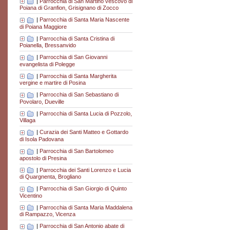
|
Parrocchia di San Martino vescovo di
Poiana di Granfion, Grisignano di Zocco
|
Parrocchia di Santa Maria Nascente
di Poiana Maggiore
|
Parrocchia di Santa Cristina di
Poianella, Bressanvido
|
Parrocchia di San Giovanni
evangelista di Polegge
|
Parrocchia di Santa Margherita
vergine e martire di Posina
|
Parrocchia di San Sebastiano di
Povolaro, Dueville
|
Parrocchia di Santa Lucia di Pozzolo,
Villaga
|
Curazia dei Santi Matteo e Gottardo
di Isola Padovana
|
Parrocchia di San Bartolomeo
apostolo di Presina
|
Parrocchia dei Santi Lorenzo e Lucia
di Quargnenta, Brogliano
|
Parrocchia di San Giorgio di Quinto
Vicentino
|
Parrocchia di Santa Maria Maddalena
di Rampazzo, Vicenza
|
Parrocchia di San Antonio abate di