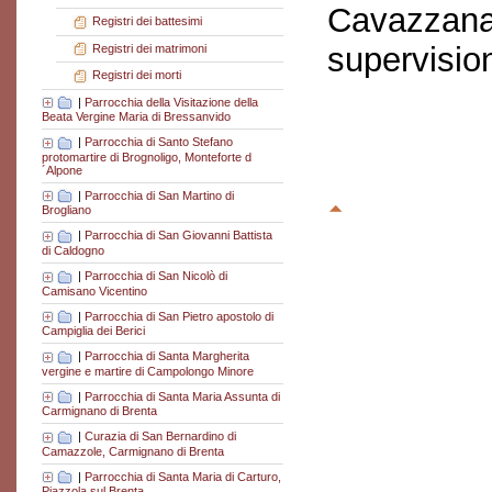
Cavazzana
Registri dei battesimi
supervisio
Registri dei matrimoni
Registri dei morti
|
Parrocchia della Visitazione della
Beata Vergine Maria di Bressanvido
|
Parrocchia di Santo Stefano
protomartire di Brognoligo, Monteforte d
´Alpone
|
Parrocchia di San Martino di
Brogliano
|
Parrocchia di San Giovanni Battista
di Caldogno
|
Parrocchia di San Nicolò di
Camisano Vicentino
|
Parrocchia di San Pietro apostolo di
Campiglia dei Berici
|
Parrocchia di Santa Margherita
vergine e martire di Campolongo Minore
|
Parrocchia di Santa Maria Assunta di
Carmignano di Brenta
|
Curazia di San Bernardino di
Camazzole, Carmignano di Brenta
|
Parrocchia di Santa Maria di Carturo,
Piazzola sul Brenta