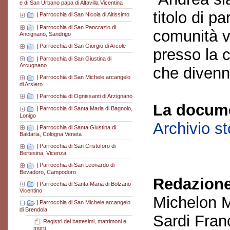
e di San Urbano papa di Altavilla Vicentina
titolo di p
|
Parrocchia di San Nicola di Altissimo
|
Parrocchia di San Pancrazio di
comunità v
Ancignano, Sandrigo
|
Parrocchia di San Giorgio di Arcole
presso la 
|
Parrocchia di San Giustina di
Arcugnano
che divenn
|
Parrocchia di San Michele arcangelo
di Arsiero
|
Parrocchia di Ognissanti di Arzignano
La docume
|
Parrocchia di Santa Maria di Bagnolo,
Lonigo
Archivio s
|
Parrocchia di Santa Giustina di
Baldaria, Cologna Veneta
|
Parrocchia di San Cristoforo di
Bertesina, Vicenza
|
Parrocchia di San Leonardo di
Bevadoro, Campodoro
Redazione
|
Parrocchia di Santa Maria di Bolzano
Vicentino
Michelon M
|
Parrocchia di San Michele arcangelo
di Brendola
Sardi Fran
Registri dei battesimi, matrimoni e
morti