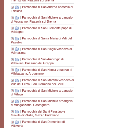
Tremignon, Piazzola sul Brenta
|
Parrocchia di San Andrea apostolo di
Trissino
|
Parrocchia di San Michele arcangelo
di Vaccarino, Piazzola sul Brenta
|
Parrocchia di San Clemente papa di
Valdagno
|
Parrocchia di Santa Maria di Valli del
Pasubio
|
Parrocchia di San Biagio vescovo di
Valmarana
|
Parrocchia di San Ambrogio di
Valrovina, Bassano del Grappa
|
Parrocchia di San Nicola vescovo di
Villabalzana, Arcugnano
|
Parrocchia di San Martino vescovo di
Villa del Ferro, San Germano dei Berici
|
Parrocchia di San Michele arcangelo
di Villaga
|
Parrocchia di San Michele arcangelo
di Villaganzerla, Castegnero
|
Parrocchia dei Santi Faustino e
Giovita di Villalta, Gazzo Padovano
|
Parrocchia di San Domenico di
Villaverla