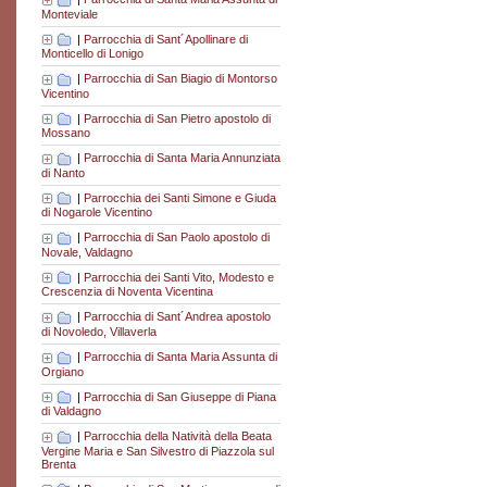
Monteviale
|
Parrocchia di Sant´Apollinare di
Monticello di Lonigo
|
Parrocchia di San Biagio di Montorso
Vicentino
|
Parrocchia di San Pietro apostolo di
Mossano
|
Parrocchia di Santa Maria Annunziata
di Nanto
|
Parrocchia dei Santi Simone e Giuda
di Nogarole Vicentino
|
Parrocchia di San Paolo apostolo di
Novale, Valdagno
|
Parrocchia dei Santi Vito, Modesto e
Crescenzia di Noventa Vicentina
|
Parrocchia di Sant´Andrea apostolo
di Novoledo, Villaverla
|
Parrocchia di Santa Maria Assunta di
Orgiano
|
Parrocchia di San Giuseppe di Piana
di Valdagno
|
Parrocchia della Natività della Beata
Vergine Maria e San Silvestro di Piazzola sul
Brenta