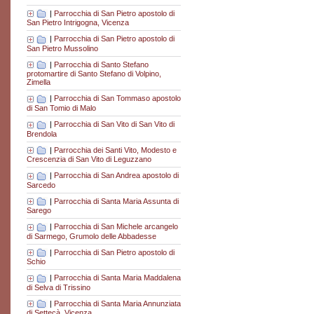
|
Parrocchia di San Pietro apostolo di
San Pietro Intrigogna, Vicenza
|
Parrocchia di San Pietro apostolo di
San Pietro Mussolino
|
Parrocchia di Santo Stefano
protomartire di Santo Stefano di Volpino,
Zimella
|
Parrocchia di San Tommaso apostolo
di San Tomio di Malo
|
Parrocchia di San Vito di San Vito di
Brendola
|
Parrocchia dei Santi Vito, Modesto e
Crescenzia di San Vito di Leguzzano
|
Parrocchia di San Andrea apostolo di
Sarcedo
|
Parrocchia di Santa Maria Assunta di
Sarego
|
Parrocchia di San Michele arcangelo
di Sarmego, Grumolo delle Abbadesse
|
Parrocchia di San Pietro apostolo di
Schio
|
Parrocchia di Santa Maria Maddalena
di Selva di Trissino
|
Parrocchia di Santa Maria Annunziata
di Settecà, Vicenza