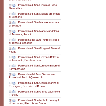
|
Parrocchia di San Giorgio di Sorio,
Gambellara
|
Parrocchia di San Michele arcangelo
di Sossano
|
Parrocchia di San Maria Annunziata
di Sovizzo
|
Parrocchia di San Maria Maddalena
di Terrossa, Roncà
|
Parrocchia dei Santi Pietro e Rocco
di Tezze di Bassano
|
Parrocchia di San Giorgio di Toara di
Villaga
|
Parrocchia di San Giovanni Battista
di Torreselle, Piombino Dese
|
Parrocchia di San Lorenzo martire di
Torrebelvicino
|
Parrocchia dei Santi Gervasio e
Protasio di Torri di Quartesolo
|
Parrocchia di San Giorgio martire di
Tremignon, Piazzola sul Brenta
|
Parrocchia di San Andrea apostolo di
Trissino
|
Parrocchia di San Michele arcangelo
di Vaccarino, Piazzola sul Brenta