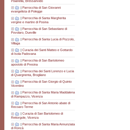
Poianella, Bressanvido
|
Parrocchia di San Giovanni
evangelista di Polegge
|
Parrocchia di Santa Margherita
vergine e martire di Posina
|
Parrocchia di San Sebastiano di
Povolaro, Dueville
|
Parrocchia di Santa Lucia di Pozzolo,
Villaga
|
Curazia dei Santi Matteo e Gottardo
di Isola Padovana
|
Parrocchia di San Bartolomeo
apostolo di Presina
|
Parrocchia dei Santi Lorenzo e Lucia
di Quargnenta, Brogliano
|
Parrocchia di San Giorgio di Quinto
Vicentino
|
Parrocchia di Santa Maria Maddalena
di Rampazzo, Vicenza
|
Parrocchia di San Antonio abate di
Recoaro Terme
|
Curazia di San Bartolomeo di
Rettorgole, Vicenza
|
Parrocchia di Santa Maria Annunziata
di Roncà