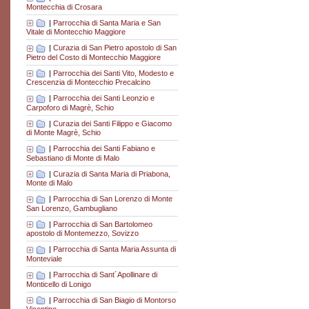
Montecchia di Crosara
|
Parrocchia di Santa Maria e San
Vitale di Montecchio Maggiore
|
Curazia di San Pietro apostolo di San
Pietro del Costo di Montecchio Maggiore
|
Parrocchia dei Santi Vito, Modesto e
Crescenzia di Montecchio Precalcino
|
Parrocchia dei Santi Leonzio e
Carpoforo di Magrè, Schio
|
Curazia dei Santi Filippo e Giacomo
di Monte Magrè, Schio
|
Parrocchia dei Santi Fabiano e
Sebastiano di Monte di Malo
|
Curazia di Santa Maria di Priabona,
Monte di Malo
|
Parrocchia di San Lorenzo di Monte
San Lorenzo, Gambugliano
|
Parrocchia di San Bartolomeo
apostolo di Montemezzo, Sovizzo
|
Parrocchia di Santa Maria Assunta di
Monteviale
|
Parrocchia di Sant´Apollinare di
Monticello di Lonigo
|
Parrocchia di San Biagio di Montorso