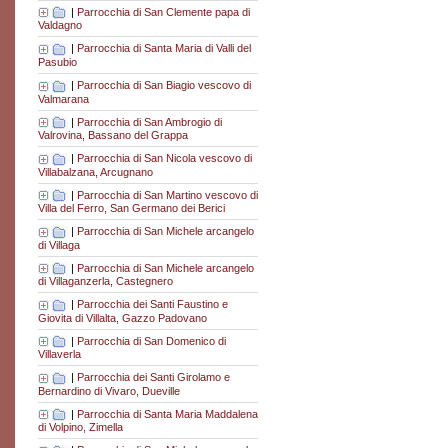
|
Parrocchia di San Clemente papa di
Valdagno
|
Parrocchia di Santa Maria di Valli del
Pasubio
|
Parrocchia di San Biagio vescovo di
Valmarana
|
Parrocchia di San Ambrogio di
Valrovina, Bassano del Grappa
|
Parrocchia di San Nicola vescovo di
Villabalzana, Arcugnano
|
Parrocchia di San Martino vescovo di
Villa del Ferro, San Germano dei Berici
|
Parrocchia di San Michele arcangelo
di Villaga
|
Parrocchia di San Michele arcangelo
di Villaganzerla, Castegnero
|
Parrocchia dei Santi Faustino e
Giovita di Villalta, Gazzo Padovano
|
Parrocchia di San Domenico di
Villaverla
|
Parrocchia dei Santi Girolamo e
Bernardino di Vivaro, Dueville
|
Parrocchia di Santa Maria Maddalena
di Volpino, Zimella