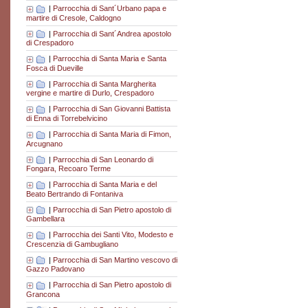
|
Parrocchia di Sant´Urbano papa e
martire di Cresole, Caldogno
|
Parrocchia di Sant´Andrea apostolo
di Crespadoro
|
Parrocchia di Santa Maria e Santa
Fosca di Dueville
|
Parrocchia di Santa Margherita
vergine e martire di Durlo, Crespadoro
|
Parrocchia di San Giovanni Battista
di Enna di Torrebelvicino
|
Parrocchia di Santa Maria di Fimon,
Arcugnano
|
Parrocchia di San Leonardo di
Fongara, Recoaro Terme
|
Parrocchia di Santa Maria e del
Beato Bertrando di Fontaniva
|
Parrocchia di San Pietro apostolo di
Gambellara
|
Parrocchia dei Santi Vito, Modesto e
Crescenzia di Gambugliano
|
Parrocchia di San Martino vescovo di
Gazzo Padovano
|
Parrocchia di San Pietro apostolo di
Grancona