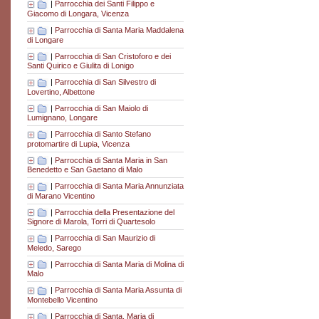
|
Parrocchia dei Santi Filippo e
Giacomo di Longara, Vicenza
|
Parrocchia di Santa Maria Maddalena
di Longare
|
Parrocchia di San Cristoforo e dei
Santi Quirico e Giulita di Lonigo
|
Parrocchia di San Silvestro di
Lovertino, Albettone
|
Parrocchia di San Maiolo di
Lumignano, Longare
|
Parrocchia di Santo Stefano
protomartire di Lupia, Vicenza
|
Parrocchia di Santa Maria in San
Benedetto e San Gaetano di Malo
|
Parrocchia di Santa Maria Annunziata
di Marano Vicentino
|
Parrocchia della Presentazione del
Signore di Marola, Torri di Quartesolo
|
Parrocchia di San Maurizio di
Meledo, Sarego
|
Parrocchia di Santa Maria di Molina di
Malo
|
Parrocchia di Santa Maria Assunta di
Montebello Vicentino
|
Parrocchia di Santa. Maria di