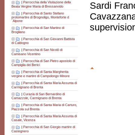
Sardi Fran
|
Parrocchia della Visitazione della
Beata Vergine Maria di Bressanvido
Cavazzana
|
Parrocchia di Santo Stefano
protomartire di Brognoligo, Monteforte d
´Alpone
supervisio
|
Parrocchia di San Martino di
Brogliano
|
Parrocchia di San Giovanni Battista
di Caldogno
|
Parrocchia di San Nicolò di
Camisano Vicentino
|
Parrocchia di San Pietro apostolo di
Campiglia dei Berici
|
Parrocchia di Santa Margherita
vergine e martire di Campolongo Minore
|
Parrocchia di Santa Maria Assunta di
Carmignano di Brenta
|
Curazia di San Bernardino di
Camazzole, Carmignano di Brenta
|
Parrocchia di Santa Maria di Carturo,
Piazzola sul Brenta
|
Parrocchia di Santa Maria Assunta di
Casale, Vicenza
|
Parrocchia di San Giorgio martire di
Castegnero