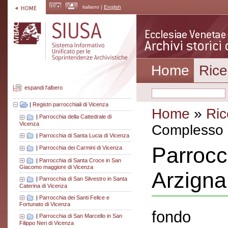
italiano |
English
Home
Rice
espandi l'albero
|
Registri parrocchiali di Vicenza
Home
»
Ric
|
Parrocchia della Cattedrale di
Vicenza
Complesso a
|
Parrocchia di Santa Lucia di Vicenza
Parrocc
|
Parrocchia dei Carmini di Vicenza
|
Parrocchia di Santa Croce in San
Giacomo maggiore di Vicenza
Arzign
|
Parrocchia di San Silvestro in Santa
Caterina di Vicenza
|
Parrocchia dei Santi Felice e
Fortunato di Vicenza
fondo
|
Parrocchia di San Marcello in San
Filippo Neri di Vicenza