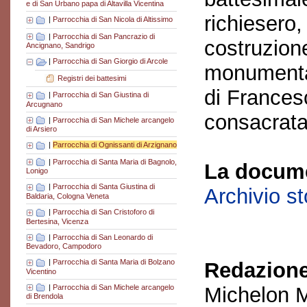
e di San Urbano papa di Altavilla Vicentina
richiesero,
|
Parrocchia di San Nicola di Altissimo
|
Parrocchia di San Pancrazio di
costruzione
Ancignano, Sandrigo
|
Parrocchia di San Giorgio di Arcole
monumental
Registri dei battesimi
di Frances
|
Parrocchia di San Giustina di
Arcugnano
consacrata
|
Parrocchia di San Michele arcangelo
di Arsiero
|
Parrocchia di Ognissanti di Arzignano
|
Parrocchia di Santa Maria di Bagnolo,
La docume
Lonigo
|
Parrocchia di Santa Giustina di
Archivio s
Baldaria, Cologna Veneta
|
Parrocchia di San Cristoforo di
Bertesina, Vicenza
|
Parrocchia di San Leonardo di
Bevadoro, Campodoro
|
Parrocchia di Santa Maria di Bolzano
Redazione
Vicentino
|
Parrocchia di San Michele arcangelo
Michelon M
di Brendola