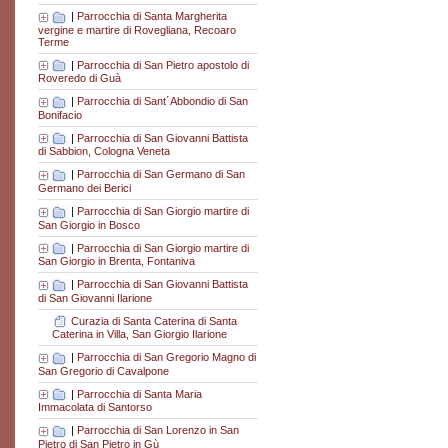
|
Parrocchia di Santa Margherita
vergine e martire di Rovegliana, Recoaro
Terme
|
Parrocchia di San Pietro apostolo di
Roveredo di Guà
|
Parrocchia di Sant´Abbondio di San
Bonifacio
|
Parrocchia di San Giovanni Battista
di Sabbion, Cologna Veneta
|
Parrocchia di San Germano di San
Germano dei Berici
|
Parrocchia di San Giorgio martire di
San Giorgio in Bosco
|
Parrocchia di San Giorgio martire di
San Giorgio in Brenta, Fontaniva
|
Parrocchia di San Giovanni Battista
di San Giovanni Ilarione
Curazia di Santa Caterina di Santa
Caterina in Villa, San Giorgio Ilarione
|
Parrocchia di San Gregorio Magno di
San Gregorio di Cavalpone
|
Parrocchia di Santa Maria
Immacolata di Santorso
|
Parrocchia di San Lorenzo in San
Pietro di San Pietro in Gù