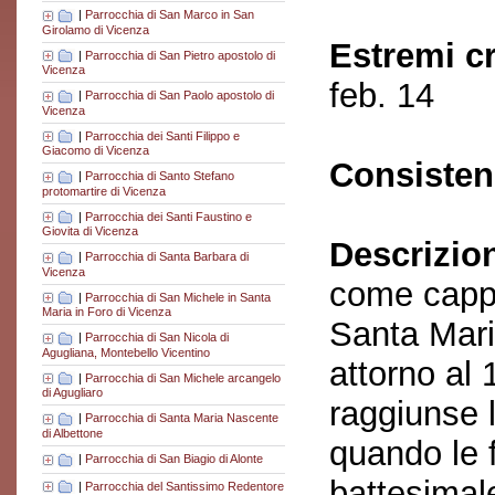
|
Parrocchia di San Marco in San
Girolamo di Vicenza
Estremi c
|
Parrocchia di San Pietro apostolo di
Vicenza
feb. 14
|
Parrocchia di San Paolo apostolo di
Vicenza
|
Parrocchia dei Santi Filippo e
Giacomo di Vicenza
Consisten
|
Parrocchia di Santo Stefano
protomartire di Vicenza
|
Parrocchia dei Santi Faustino e
Giovita di Vicenza
Descrizio
|
Parrocchia di Santa Barbara di
Vicenza
come cappe
|
Parrocchia di San Michele in Santa
Maria in Foro di Vicenza
Santa Mari
|
Parrocchia di San Nicola di
Agugliana, Montebello Vicentino
attorno al 
|
Parrocchia di San Michele arcangelo
di Agugliaro
raggiunse 
|
Parrocchia di Santa Maria Nascente
di Albettone
quando le f
|
Parrocchia di San Biagio di Alonte
battesimal
|
Parrocchia del Santissimo Redentore