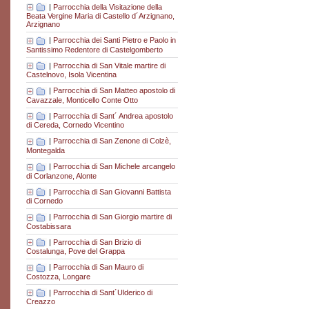
|
Parrocchia della Visitazione della
Beata Vergine Maria di Castello d´Arzignano,
Arzignano
|
Parrocchia dei Santi Pietro e Paolo in
Santissimo Redentore di Castelgomberto
|
Parrocchia di San Vitale martire di
Castelnovo, Isola Vicentina
|
Parrocchia di San Matteo apostolo di
Cavazzale, Monticello Conte Otto
|
Parrocchia di Sant´ Andrea apostolo
di Cereda, Cornedo Vicentino
|
Parrocchia di San Zenone di Colzè,
Montegalda
|
Parrocchia di San Michele arcangelo
di Corlanzone, Alonte
|
Parrocchia di San Giovanni Battista
di Cornedo
|
Parrocchia di San Giorgio martire di
Costabissara
|
Parrocchia di San Brizio di
Costalunga, Pove del Grappa
|
Parrocchia di San Mauro di
Costozza, Longare
|
Parrocchia di Sant´Ulderico di
Creazzo