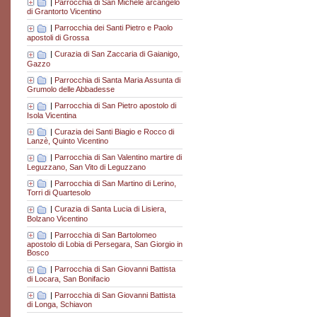
|
Parrocchia di San Michele arcangelo
di Grantorto Vicentino
|
Parrocchia dei Santi Pietro e Paolo
apostoli di Grossa
|
Curazia di San Zaccaria di Gaianigo,
Gazzo
|
Parrocchia di Santa Maria Assunta di
Grumolo delle Abbadesse
|
Parrocchia di San Pietro apostolo di
Isola Vicentina
|
Curazia dei Santi Biagio e Rocco di
Lanzè, Quinto Vicentino
|
Parrocchia di San Valentino martire di
Leguzzano, San Vito di Leguzzano
|
Parrocchia di San Martino di Lerino,
Torri di Quartesolo
|
Curazia di Santa Lucia di Lisiera,
Bolzano Vicentino
|
Parrocchia di San Bartolomeo
apostolo di Lobia di Persegara, San Giorgio in
Bosco
|
Parrocchia di San Giovanni Battista
di Locara, San Bonifacio
|
Parrocchia di San Giovanni Battista
di Longa, Schiavon