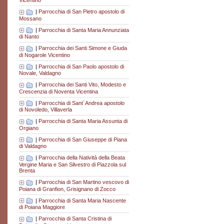
Vicentino
|
Parrocchia di San Pietro apostolo di
Mossano
|
Parrocchia di Santa Maria Annunziata
di Nanto
|
Parrocchia dei Santi Simone e Giuda
di Nogarole Vicentino
|
Parrocchia di San Paolo apostolo di
Novale, Valdagno
|
Parrocchia dei Santi Vito, Modesto e
Crescenzia di Noventa Vicentina
|
Parrocchia di Sant´Andrea apostolo
di Novoledo, Villaverla
|
Parrocchia di Santa Maria Assunta di
Orgiano
|
Parrocchia di San Giuseppe di Piana
di Valdagno
|
Parrocchia della Natività della Beata
Vergine Maria e San Silvestro di Piazzola sul
Brenta
|
Parrocchia di San Martino vescovo di
Poiana di Granfion, Grisignano di Zocco
|
Parrocchia di Santa Maria Nascente
di Poiana Maggiore
|
Parrocchia di Santa Cristina di