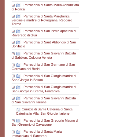
|
Parrocchia di Santa Maria Annunziata
di Roncà
|
Parrocchia di Santa Margherita
vergine e martire di Rovegliana, Recoaro
Terme
|
Parrocchia di San Pietro apostolo di
Roveredo di Guà
|
Parrocchia di Sant´Abbondio di San
Bonifacio
|
Parrocchia di San Giovanni Battista
di Sabbion, Cologna Veneta
|
Parrocchia di San Germano di San
Germano dei Berici
|
Parrocchia di San Giorgio martire di
San Giorgio in Bosco
|
Parrocchia di San Giorgio martire di
San Giorgio in Brenta, Fontaniva
|
Parrocchia di San Giovanni Battista
di San Giovanni Ilarione
Curazia di Santa Caterina di Santa
Caterina in Villa, San Giorgio Ilarione
|
Parrocchia di San Gregorio Magno di
San Gregorio di Cavalpone
|
Parrocchia di Santa Maria
Immacolata di Santorso