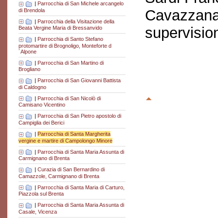
|
Parrocchia di San Michele arcangelo
Cavazzana
di Brendola
|
Parrocchia della Visitazione della
supervisio
Beata Vergine Maria di Bressanvido
|
Parrocchia di Santo Stefano
protomartire di Brognoligo, Monteforte d
´Alpone
|
Parrocchia di San Martino di
Brogliano
|
Parrocchia di San Giovanni Battista
di Caldogno
|
Parrocchia di San Nicolò di
Camisano Vicentino
|
Parrocchia di San Pietro apostolo di
Campiglia dei Berici
|
Parrocchia di Santa Margherita
vergine e martire di Campolongo Minore
|
Parrocchia di Santa Maria Assunta di
Carmignano di Brenta
|
Curazia di San Bernardino di
Camazzole, Carmignano di Brenta
|
Parrocchia di Santa Maria di Carturo,
Piazzola sul Brenta
|
Parrocchia di Santa Maria Assunta di
Casale, Vicenza