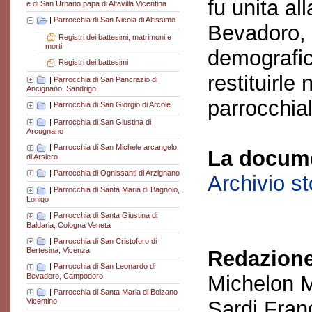
fu unita al
e di San Urbano papa di Altavilla Vicentina
|
Parrocchia di San Nicola di Altissimo
Bevadoro, 
Registri dei battesimi, matrimoni e
morti
demografico
Registri dei battesimi
restituirl
|
Parrocchia di San Pancrazio di
Ancignano, Sandrigo
parrocchial
|
Parrocchia di San Giorgio di Arcole
|
Parrocchia di San Giustina di
Arcugnano
|
Parrocchia di San Michele arcangelo
La docume
di Arsiero
|
Parrocchia di Ognissanti di Arzignano
Archivio s
|
Parrocchia di Santa Maria di Bagnolo,
Lonigo
|
Parrocchia di Santa Giustina di
Baldaria, Cologna Veneta
|
Parrocchia di San Cristoforo di
Bertesina, Vicenza
Redazione
|
Parrocchia di San Leonardo di
Bevadoro, Campodoro
Michelon M
|
Parrocchia di Santa Maria di Bolzano
Sardi Fran
Vicentino