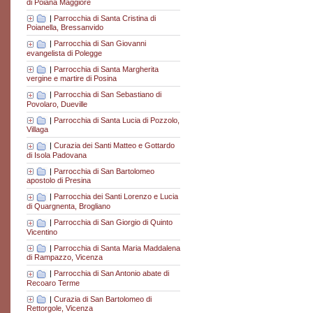
di Poiana Maggiore
|
Parrocchia di Santa Cristina di
Poianella, Bressanvido
|
Parrocchia di San Giovanni
evangelista di Polegge
|
Parrocchia di Santa Margherita
vergine e martire di Posina
|
Parrocchia di San Sebastiano di
Povolaro, Dueville
|
Parrocchia di Santa Lucia di Pozzolo,
Villaga
|
Curazia dei Santi Matteo e Gottardo
di Isola Padovana
|
Parrocchia di San Bartolomeo
apostolo di Presina
|
Parrocchia dei Santi Lorenzo e Lucia
di Quargnenta, Brogliano
|
Parrocchia di San Giorgio di Quinto
Vicentino
|
Parrocchia di Santa Maria Maddalena
di Rampazzo, Vicenza
|
Parrocchia di San Antonio abate di
Recoaro Terme
|
Curazia di San Bartolomeo di
Rettorgole, Vicenza