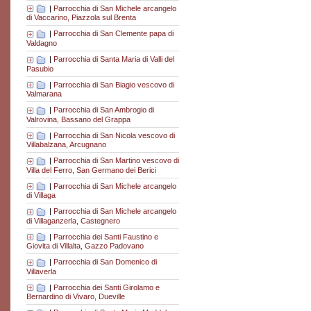
|
Parrocchia di San Michele arcangelo
di Vaccarino, Piazzola sul Brenta
|
Parrocchia di San Clemente papa di
Valdagno
|
Parrocchia di Santa Maria di Valli del
Pasubio
|
Parrocchia di San Biagio vescovo di
Valmarana
|
Parrocchia di San Ambrogio di
Valrovina, Bassano del Grappa
|
Parrocchia di San Nicola vescovo di
Villabalzana, Arcugnano
|
Parrocchia di San Martino vescovo di
Villa del Ferro, San Germano dei Berici
|
Parrocchia di San Michele arcangelo
di Villaga
|
Parrocchia di San Michele arcangelo
di Villaganzerla, Castegnero
|
Parrocchia dei Santi Faustino e
Giovita di Villalta, Gazzo Padovano
|
Parrocchia di San Domenico di
Villaverla
|
Parrocchia dei Santi Girolamo e
Bernardino di Vivaro, Dueville