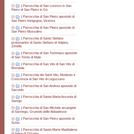
|
Parrocchia di San Lorenzo in San
Pietro di San Pietro in Gù
|
Parrocchia di San Pietro apostolo di
San Pietro Intrigogna, Vicenza
|
Parrocchia di San Pietro apostolo di
San Pietro Mussolino
|
Parrocchia di Santo Stefano
protomartire di Santo Stefano di Volpino,
Zimella
|
Parrocchia di San Tommaso apostolo
di San Tomio di Malo
|
Parrocchia di San Vito di San Vito di
Brendola
|
Parrocchia dei Santi Vito, Modesto e
Crescenzia di San Vito di Leguzzano
|
Parrocchia di San Andrea apostolo di
Sarcedo
|
Parrocchia di Santa Maria Assunta di
Sarego
|
Parrocchia di San Michele arcangelo
di Sarmego, Grumolo delle Abbadesse
|
Parrocchia di San Pietro apostolo di
Schio
|
Parrocchia di Santa Maria Maddalena
di Selva di Trissino