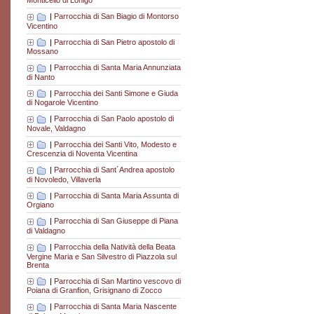
Monticello di Lonigo
|
Parrocchia di San Biagio di Montorso
Vicentino
|
Parrocchia di San Pietro apostolo di
Mossano
|
Parrocchia di Santa Maria Annunziata
di Nanto
|
Parrocchia dei Santi Simone e Giuda
di Nogarole Vicentino
|
Parrocchia di San Paolo apostolo di
Novale, Valdagno
|
Parrocchia dei Santi Vito, Modesto e
Crescenzia di Noventa Vicentina
|
Parrocchia di Sant´Andrea apostolo
di Novoledo, Villaverla
|
Parrocchia di Santa Maria Assunta di
Orgiano
|
Parrocchia di San Giuseppe di Piana
di Valdagno
|
Parrocchia della Natività della Beata
Vergine Maria e San Silvestro di Piazzola sul
Brenta
|
Parrocchia di San Martino vescovo di
Poiana di Granfion, Grisignano di Zocco
|
Parrocchia di Santa Maria Nascente