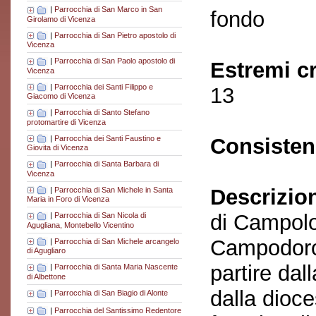
|
Parrocchia di San Marco in San
fondo
Girolamo di Vicenza
|
Parrocchia di San Pietro apostolo di
Vicenza
|
Parrocchia di San Paolo apostolo di
Estremi c
Vicenza
|
Parrocchia dei Santi Filippo e
13
Giacomo di Vicenza
|
Parrocchia di Santo Stefano
protomartire di Vicenza
|
Parrocchia dei Santi Faustino e
Consisten
Giovita di Vicenza
|
Parrocchia di Santa Barbara di
Vicenza
Descrizio
|
Parrocchia di San Michele in Santa
Maria in Foro di Vicenza
di Campolo
|
Parrocchia di San Nicola di
Agugliana, Montebello Vicentino
Campodoro)
|
Parrocchia di San Michele arcangelo
di Agugliaro
partire dal
|
Parrocchia di Santa Maria Nascente
di Albettone
dalla dioc
|
Parrocchia di San Biagio di Alonte
|
Parrocchia del Santissimo Redentore