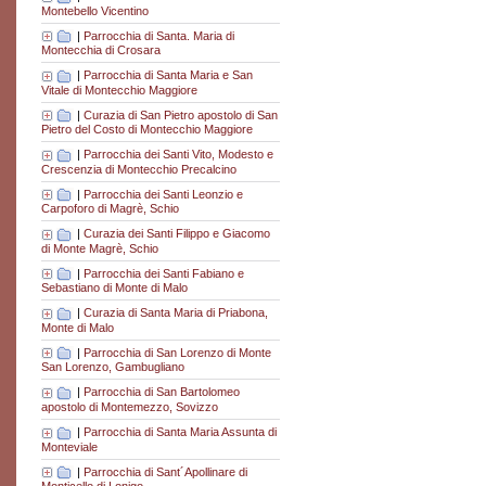
Montebello Vicentino
|
Parrocchia di Santa. Maria di
Montecchia di Crosara
|
Parrocchia di Santa Maria e San
Vitale di Montecchio Maggiore
|
Curazia di San Pietro apostolo di San
Pietro del Costo di Montecchio Maggiore
|
Parrocchia dei Santi Vito, Modesto e
Crescenzia di Montecchio Precalcino
|
Parrocchia dei Santi Leonzio e
Carpoforo di Magrè, Schio
|
Curazia dei Santi Filippo e Giacomo
di Monte Magrè, Schio
|
Parrocchia dei Santi Fabiano e
Sebastiano di Monte di Malo
|
Curazia di Santa Maria di Priabona,
Monte di Malo
|
Parrocchia di San Lorenzo di Monte
San Lorenzo, Gambugliano
|
Parrocchia di San Bartolomeo
apostolo di Montemezzo, Sovizzo
|
Parrocchia di Santa Maria Assunta di
Monteviale
|
Parrocchia di Sant´Apollinare di