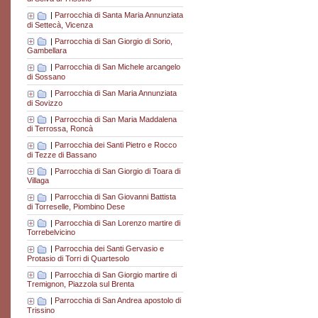
|
Parrocchia di Santa Maria Annunziata
di Settecà, Vicenza
|
Parrocchia di San Giorgio di Sorio,
Gambellara
|
Parrocchia di San Michele arcangelo
di Sossano
|
Parrocchia di San Maria Annunziata
di Sovizzo
|
Parrocchia di San Maria Maddalena
di Terrossa, Roncà
|
Parrocchia dei Santi Pietro e Rocco
di Tezze di Bassano
|
Parrocchia di San Giorgio di Toara di
Villaga
|
Parrocchia di San Giovanni Battista
di Torreselle, Piombino Dese
|
Parrocchia di San Lorenzo martire di
Torrebelvicino
|
Parrocchia dei Santi Gervasio e
Protasio di Torri di Quartesolo
|
Parrocchia di San Giorgio martire di
Tremignon, Piazzola sul Brenta
|
Parrocchia di San Andrea apostolo di
Trissino