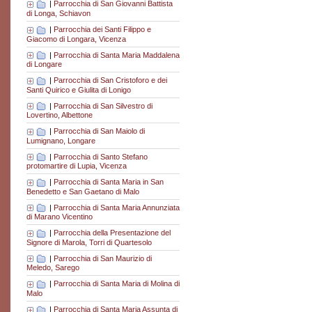
|
Parrocchia di San Giovanni Battista
di Longa, Schiavon
|
Parrocchia dei Santi Filippo e
Giacomo di Longara, Vicenza
|
Parrocchia di Santa Maria Maddalena
di Longare
|
Parrocchia di San Cristoforo e dei
Santi Quirico e Giulita di Lonigo
|
Parrocchia di San Silvestro di
Lovertino, Albettone
|
Parrocchia di San Maiolo di
Lumignano, Longare
|
Parrocchia di Santo Stefano
protomartire di Lupia, Vicenza
|
Parrocchia di Santa Maria in San
Benedetto e San Gaetano di Malo
|
Parrocchia di Santa Maria Annunziata
di Marano Vicentino
|
Parrocchia della Presentazione del
Signore di Marola, Torri di Quartesolo
|
Parrocchia di San Maurizio di
Meledo, Sarego
|
Parrocchia di Santa Maria di Molina di
Malo
|
Parrocchia di Santa Maria Assunta di