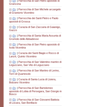
|
Parrocchia di San Pietro apostolo di
Grancona
|
Parrocchia di San Michele arcangelo
di Grantorto Vicentino
|
Parrocchia dei Santi Pietro e Paolo
apostoli di Grossa
|
Curazia di San Zaccaria di Gaianigo,
Gazzo
|
Parrocchia di Santa Maria Assunta di
Grumolo delle Abbadesse
|
Parrocchia di San Pietro apostolo di
Isola Vicentina
|
Curazia dei Santi Biagio e Rocco di
Lanzè, Quinto Vicentino
|
Parrocchia di San Valentino martire di
Leguzzano, San Vito di Leguzzano
|
Parrocchia di San Martino di Lerino,
Torri di Quartesolo
|
Curazia di Santa Lucia di Lisiera,
Bolzano Vicentino
|
Parrocchia di San Bartolomeo
apostolo di Lobia di Persegara, San Giorgio in
Bosco
|
Parrocchia di San Giovanni Battista
di Locara, San Bonifacio