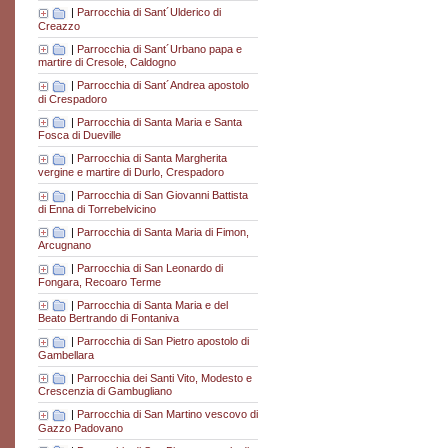
|
Parrocchia di Sant´Ulderico di
Creazzo
|
Parrocchia di Sant´Urbano papa e
martire di Cresole, Caldogno
|
Parrocchia di Sant´Andrea apostolo
di Crespadoro
|
Parrocchia di Santa Maria e Santa
Fosca di Dueville
|
Parrocchia di Santa Margherita
vergine e martire di Durlo, Crespadoro
|
Parrocchia di San Giovanni Battista
di Enna di Torrebelvicino
|
Parrocchia di Santa Maria di Fimon,
Arcugnano
|
Parrocchia di San Leonardo di
Fongara, Recoaro Terme
|
Parrocchia di Santa Maria e del
Beato Bertrando di Fontaniva
|
Parrocchia di San Pietro apostolo di
Gambellara
|
Parrocchia dei Santi Vito, Modesto e
Crescenzia di Gambugliano
|
Parrocchia di San Martino vescovo di
Gazzo Padovano