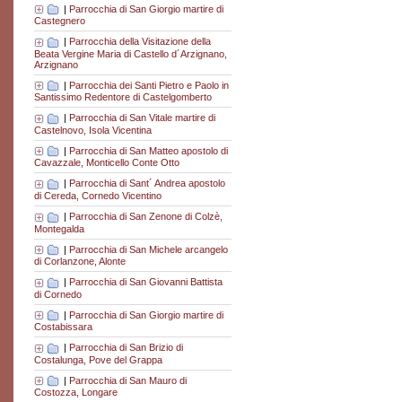
|
Parrocchia di San Giorgio martire di
Castegnero
|
Parrocchia della Visitazione della
Beata Vergine Maria di Castello d´Arzignano,
Arzignano
|
Parrocchia dei Santi Pietro e Paolo in
Santissimo Redentore di Castelgomberto
|
Parrocchia di San Vitale martire di
Castelnovo, Isola Vicentina
|
Parrocchia di San Matteo apostolo di
Cavazzale, Monticello Conte Otto
|
Parrocchia di Sant´ Andrea apostolo
di Cereda, Cornedo Vicentino
|
Parrocchia di San Zenone di Colzè,
Montegalda
|
Parrocchia di San Michele arcangelo
di Corlanzone, Alonte
|
Parrocchia di San Giovanni Battista
di Cornedo
|
Parrocchia di San Giorgio martire di
Costabissara
|
Parrocchia di San Brizio di
Costalunga, Pove del Grappa
|
Parrocchia di San Mauro di
Costozza, Longare