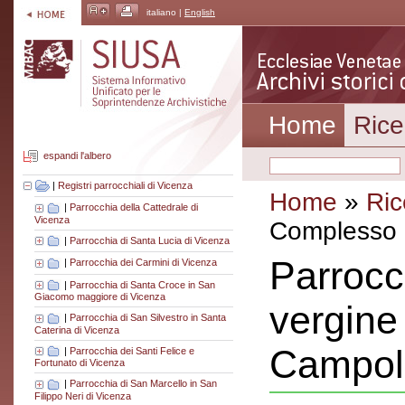
italiano |
English
Home
Rice
espandi l'albero
|
Registri parrocchiali di Vicenza
Home
»
Ric
|
Parrocchia della Cattedrale di
Vicenza
Complesso a
|
Parrocchia di Santa Lucia di Vicenza
Parrocc
|
Parrocchia dei Carmini di Vicenza
|
Parrocchia di Santa Croce in San
Giacomo maggiore di Vicenza
vergine 
|
Parrocchia di San Silvestro in Santa
Caterina di Vicenza
Campol
|
Parrocchia dei Santi Felice e
Fortunato di Vicenza
|
Parrocchia di San Marcello in San
Filippo Neri di Vicenza