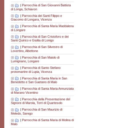
|
Parrocchia di San Giovanni Battista
di Longa, Schiavon
|
Parrocchia dei Santi Filippo e
Giacomo di Longara, Vicenza
|
Parrocchia di Santa Maria Maddalena
di Longare
|
Parrocchia di San Cristoforo e dei
Santi Quirico e Giulita di Lonigo
|
Parrocchia di San Silvestro di
Lovertino, Albettone
|
Parrocchia di San Maiolo di
Lumignano, Longare
|
Parrocchia di Santo Stefano
protomartire di Lupia, Vicenza
|
Parrocchia di Santa Maria in San
Benedetto e San Gaetano di Malo
|
Parrocchia di Santa Maria Annunziata
di Marano Vicentino
|
Parrocchia della Presentazione del
Signore di Marola, Torri di Quartesolo
|
Parrocchia di San Maurizio di
Meledo, Sarego
|
Parrocchia di Santa Maria di Molina di
Malo