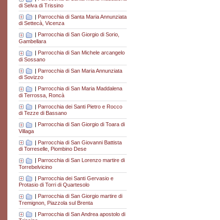
di Selva di Trissino
|
Parrocchia di Santa Maria Annunziata
di Settecà, Vicenza
|
Parrocchia di San Giorgio di Sorio,
Gambellara
|
Parrocchia di San Michele arcangelo
di Sossano
|
Parrocchia di San Maria Annunziata
di Sovizzo
|
Parrocchia di San Maria Maddalena
di Terrossa, Roncà
|
Parrocchia dei Santi Pietro e Rocco
di Tezze di Bassano
|
Parrocchia di San Giorgio di Toara di
Villaga
|
Parrocchia di San Giovanni Battista
di Torreselle, Piombino Dese
|
Parrocchia di San Lorenzo martire di
Torrebelvicino
|
Parrocchia dei Santi Gervasio e
Protasio di Torri di Quartesolo
|
Parrocchia di San Giorgio martire di
Tremignon, Piazzola sul Brenta
|
Parrocchia di San Andrea apostolo di