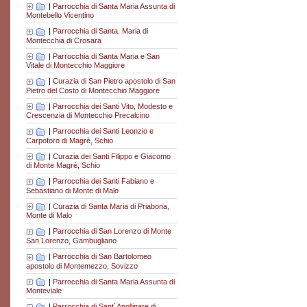
|
Parrocchia di Santa Maria Assunta di
Montebello Vicentino
|
Parrocchia di Santa. Maria di
Montecchia di Crosara
|
Parrocchia di Santa Maria e San
Vitale di Montecchio Maggiore
|
Curazia di San Pietro apostolo di San
Pietro del Costo di Montecchio Maggiore
|
Parrocchia dei Santi Vito, Modesto e
Crescenzia di Montecchio Precalcino
|
Parrocchia dei Santi Leonzio e
Carpoforo di Magrè, Schio
|
Curazia dei Santi Filippo e Giacomo
di Monte Magrè, Schio
|
Parrocchia dei Santi Fabiano e
Sebastiano di Monte di Malo
|
Curazia di Santa Maria di Priabona,
Monte di Malo
|
Parrocchia di San Lorenzo di Monte
San Lorenzo, Gambugliano
|
Parrocchia di San Bartolomeo
apostolo di Montemezzo, Sovizzo
|
Parrocchia di Santa Maria Assunta di
Monteviale
|
Parrocchia di Sant´Apollinare di