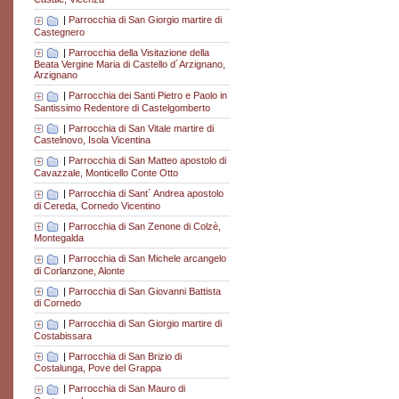
|
Parrocchia di San Giorgio martire di
Castegnero
|
Parrocchia della Visitazione della
Beata Vergine Maria di Castello d´Arzignano,
Arzignano
|
Parrocchia dei Santi Pietro e Paolo in
Santissimo Redentore di Castelgomberto
|
Parrocchia di San Vitale martire di
Castelnovo, Isola Vicentina
|
Parrocchia di San Matteo apostolo di
Cavazzale, Monticello Conte Otto
|
Parrocchia di Sant´ Andrea apostolo
di Cereda, Cornedo Vicentino
|
Parrocchia di San Zenone di Colzè,
Montegalda
|
Parrocchia di San Michele arcangelo
di Corlanzone, Alonte
|
Parrocchia di San Giovanni Battista
di Cornedo
|
Parrocchia di San Giorgio martire di
Costabissara
|
Parrocchia di San Brizio di
Costalunga, Pove del Grappa
|
Parrocchia di San Mauro di