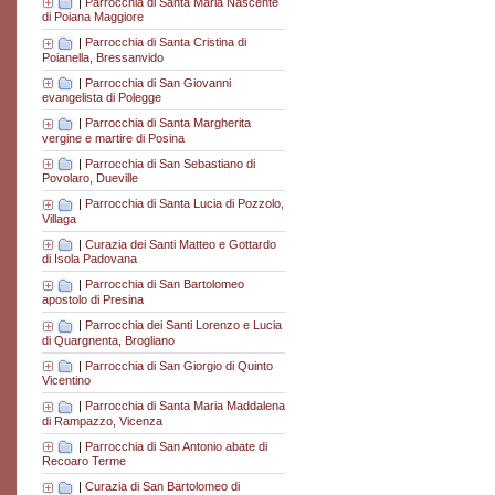
|
Parrocchia di Santa Maria Nascente
di Poiana Maggiore
|
Parrocchia di Santa Cristina di
Poianella, Bressanvido
|
Parrocchia di San Giovanni
evangelista di Polegge
|
Parrocchia di Santa Margherita
vergine e martire di Posina
|
Parrocchia di San Sebastiano di
Povolaro, Dueville
|
Parrocchia di Santa Lucia di Pozzolo,
Villaga
|
Curazia dei Santi Matteo e Gottardo
di Isola Padovana
|
Parrocchia di San Bartolomeo
apostolo di Presina
|
Parrocchia dei Santi Lorenzo e Lucia
di Quargnenta, Brogliano
|
Parrocchia di San Giorgio di Quinto
Vicentino
|
Parrocchia di Santa Maria Maddalena
di Rampazzo, Vicenza
|
Parrocchia di San Antonio abate di
Recoaro Terme
|
Curazia di San Bartolomeo di