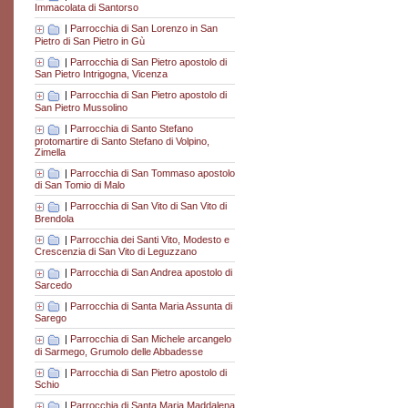
Immacolata di Santorso
|
Parrocchia di San Lorenzo in San
Pietro di San Pietro in Gù
|
Parrocchia di San Pietro apostolo di
San Pietro Intrigogna, Vicenza
|
Parrocchia di San Pietro apostolo di
San Pietro Mussolino
|
Parrocchia di Santo Stefano
protomartire di Santo Stefano di Volpino,
Zimella
|
Parrocchia di San Tommaso apostolo
di San Tomio di Malo
|
Parrocchia di San Vito di San Vito di
Brendola
|
Parrocchia dei Santi Vito, Modesto e
Crescenzia di San Vito di Leguzzano
|
Parrocchia di San Andrea apostolo di
Sarcedo
|
Parrocchia di Santa Maria Assunta di
Sarego
|
Parrocchia di San Michele arcangelo
di Sarmego, Grumolo delle Abbadesse
|
Parrocchia di San Pietro apostolo di
Schio
|
Parrocchia di Santa Maria Maddalena