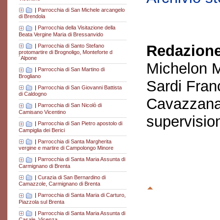
|
Parrocchia di San Michele arcangelo
di Brendola
|
Parrocchia della Visitazione della
Beata Vergine Maria di Bressanvido
Redazione
|
Parrocchia di Santo Stefano
protomartire di Brognoligo, Monteforte d
´Alpone
Michelon M
|
Parrocchia di San Martino di
Brogliano
Sardi Fran
|
Parrocchia di San Giovanni Battista
di Caldogno
Cavazzana
|
Parrocchia di San Nicolò di
Camisano Vicentino
supervisio
|
Parrocchia di San Pietro apostolo di
Campiglia dei Berici
|
Parrocchia di Santa Margherita
vergine e martire di Campolongo Minore
|
Parrocchia di Santa Maria Assunta di
Carmignano di Brenta
|
Curazia di San Bernardino di
Camazzole, Carmignano di Brenta
|
Parrocchia di Santa Maria di Carturo,
Piazzola sul Brenta
|
Parrocchia di Santa Maria Assunta di
Casale, Vicenza