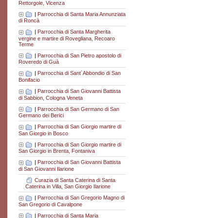
Rettorgole, Vicenza
|
Parrocchia di Santa Maria Annunziata
di Roncà
|
Parrocchia di Santa Margherita
vergine e martire di Rovegliana, Recoaro
Terme
|
Parrocchia di San Pietro apostolo di
Roveredo di Guà
|
Parrocchia di Sant´Abbondio di San
Bonifacio
|
Parrocchia di San Giovanni Battista
di Sabbion, Cologna Veneta
|
Parrocchia di San Germano di San
Germano dei Berici
|
Parrocchia di San Giorgio martire di
San Giorgio in Bosco
|
Parrocchia di San Giorgio martire di
San Giorgio in Brenta, Fontaniva
|
Parrocchia di San Giovanni Battista
di San Giovanni Ilarione
Curazia di Santa Caterina di Santa
Caterina in Villa, San Giorgio Ilarione
|
Parrocchia di San Gregorio Magno di
San Gregorio di Cavalpone
|
Parrocchia di Santa Maria