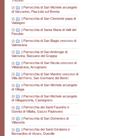
Trissino
|
Parrocchia di San Michele arcangelo
di Vaccarino, Piazzola sul Brenta
|
Parrocchia di San Clemente papa di
Valdagno
|
Parrocchia di Santa Maria di Valli del
Pasubio
|
Parrocchia di San Biagio vescovo di
Valmarana
|
Parrocchia di San Ambrogio di
Valrovina, Bassano del Grappa
|
Parrocchia di San Nicola vescovo di
Villabalzana, Arcugnano
|
Parrocchia di San Martino vescovo di
Villa del Ferro, San Germano dei Berici
|
Parrocchia di San Michele arcangelo
di Villaga
|
Parrocchia di San Michele arcangelo
di Villaganzerla, Castegnero
|
Parrocchia dei Santi Faustino e
Giovita di Villalta, Gazzo Padovano
|
Parrocchia di San Domenico di
Villaverla
|
Parrocchia dei Santi Girolamo e
Bernardino di Vivaro, Dueville