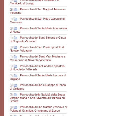
Monticello di Lonigo
|
Parrocchia di San Biagio di Montorso
Vicentino
|
Parrocchia di San Pietro apostolo di
Mossano
|
Parrocchia di Santa Maria Annunziata
di Nanto
|
Parrocchia dei Santi Simone e Giuda
di Nogarole Vicentino
|
Parrocchia di San Paolo apostolo di
Novale, Valdagno
|
Parrocchia dei Santi Vito, Modesto e
Crescenzia di Noventa Vicentina
|
Parrocchia di Sant´Andrea apostolo
di Novoledo, Villaverla
|
Parrocchia di Santa Maria Assunta di
Orgiano
|
Parrocchia di San Giuseppe di Piana
di Valdagno
|
Parrocchia della Natività della Beata
Vergine Maria e San Silvestro di Piazzola sul
Brenta
|
Parrocchia di San Martino vescovo di
Poiana di Granfion, Grisignano di Zocco