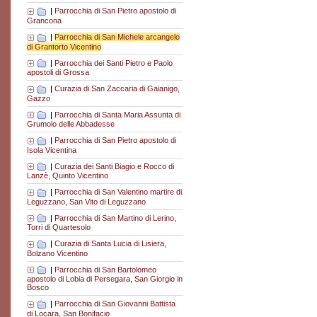
|
Parrocchia di San Pietro apostolo di
Grancona
|
Parrocchia di San Michele arcangelo
di Grantorto Vicentino
|
Parrocchia dei Santi Pietro e Paolo
apostoli di Grossa
|
Curazia di San Zaccaria di Gaianigo,
Gazzo
|
Parrocchia di Santa Maria Assunta di
Grumolo delle Abbadesse
|
Parrocchia di San Pietro apostolo di
Isola Vicentina
|
Curazia dei Santi Biagio e Rocco di
Lanzè, Quinto Vicentino
|
Parrocchia di San Valentino martire di
Leguzzano, San Vito di Leguzzano
|
Parrocchia di San Martino di Lerino,
Torri di Quartesolo
|
Curazia di Santa Lucia di Lisiera,
Bolzano Vicentino
|
Parrocchia di San Bartolomeo
apostolo di Lobia di Persegara, San Giorgio in
Bosco
|
Parrocchia di San Giovanni Battista
di Locara, San Bonifacio