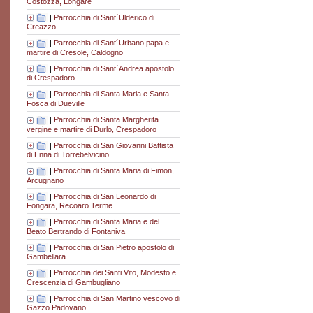
Costozza, Longare
|
Parrocchia di Sant´Ulderico di
Creazzo
|
Parrocchia di Sant´Urbano papa e
martire di Cresole, Caldogno
|
Parrocchia di Sant´Andrea apostolo
di Crespadoro
|
Parrocchia di Santa Maria e Santa
Fosca di Dueville
|
Parrocchia di Santa Margherita
vergine e martire di Durlo, Crespadoro
|
Parrocchia di San Giovanni Battista
di Enna di Torrebelvicino
|
Parrocchia di Santa Maria di Fimon,
Arcugnano
|
Parrocchia di San Leonardo di
Fongara, Recoaro Terme
|
Parrocchia di Santa Maria e del
Beato Bertrando di Fontaniva
|
Parrocchia di San Pietro apostolo di
Gambellara
|
Parrocchia dei Santi Vito, Modesto e
Crescenzia di Gambugliano
|
Parrocchia di San Martino vescovo di
Gazzo Padovano