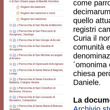
come parro
e di San Urbano papa di Altavilla Vicentina
Registri dei battesimi
decimarum»
Registri dei matrimoni e morti
quello attu
Registri dei matrimoni
|
Parrocchia di San Nicola di Altissimo
registri ca
|
Parrocchia di San Pancrazio di
Ancignano, Sandrigo
Curia il no
|
Parrocchia di San Giorgio di Arcole
comunità e
|
Parrocchia di San Giustina di
Arcugnano
denominazi
|
Parrocchia di San Michele arcangelo
di Arsiero
´omonima c
|
Parrocchia di Ognissanti di Arzignano
|
Parrocchia di Santa Maria di Bagnolo,
chiesa però
Lonigo
|
Parrocchia di Santa Giustina di
Daniele.
Baldaria, Cologna Veneta
|
Parrocchia di San Cristoforo di
Bertesina, Vicenza
|
Parrocchia di San Leonardo di
La docume
Bevadoro, Campodoro
|
Parrocchia di Santa Maria di Bolzano
Archivio s
Vicentino