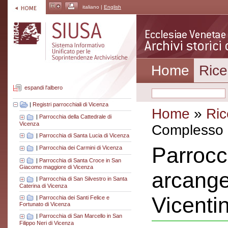
italiano |
English
Home
Rice
espandi l'albero
|
Registri parrocchiali di Vicenza
Home
»
Ric
|
Parrocchia della Cattedrale di
Vicenza
Complesso a
|
Parrocchia di Santa Lucia di Vicenza
Parrocc
|
Parrocchia dei Carmini di Vicenza
|
Parrocchia di Santa Croce in San
Giacomo maggiore di Vicenza
arcange
|
Parrocchia di San Silvestro in Santa
Caterina di Vicenza
Vicenti
|
Parrocchia dei Santi Felice e
Fortunato di Vicenza
|
Parrocchia di San Marcello in San
Filippo Neri di Vicenza