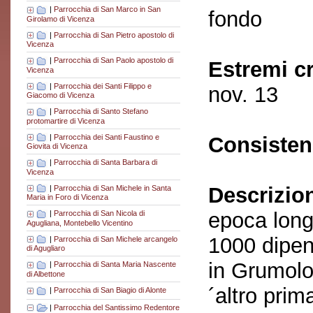
|
Parrocchia di San Marco in San
fondo
Girolamo di Vicenza
|
Parrocchia di San Pietro apostolo di
Vicenza
|
Parrocchia di San Paolo apostolo di
Estremi c
Vicenza
|
Parrocchia dei Santi Filippo e
nov. 13
Giacomo di Vicenza
|
Parrocchia di Santo Stefano
protomartire di Vicenza
|
Parrocchia dei Santi Faustino e
Consisten
Giovita di Vicenza
|
Parrocchia di Santa Barbara di
Vicenza
Descrizio
|
Parrocchia di San Michele in Santa
Maria in Foro di Vicenza
epoca long
|
Parrocchia di San Nicola di
Agugliana, Montebello Vicentino
1000 dipen
|
Parrocchia di San Michele arcangelo
di Agugliaro
in Grumolo
|
Parrocchia di Santa Maria Nascente
di Albettone
´altro pri
|
Parrocchia di San Biagio di Alonte
|
Parrocchia del Santissimo Redentore