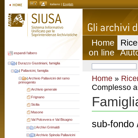
italiano |
English
Home
Rice
on line
Aiut
espandi l'albero
|
Durazzo Giustiniani, famiglia
|
Pallavicini, famiglia
Home
»
Rice
|
Archivio Pallavicini del ramo
primogenito
Complesso ar
Archivio generale
Famigli
Frignano
Sicilia
Masone
Val Polcevera e Val Bisagno
sub-fondo 
|
Archivi Grimaldi
|
Archivio Spinola Pallavicini