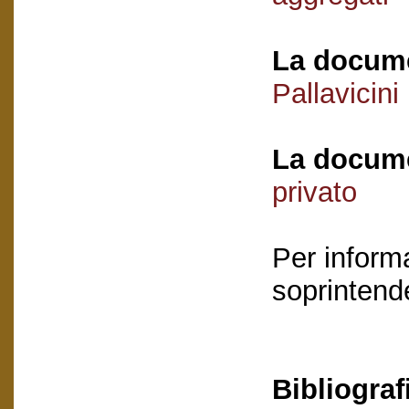
La docume
Pallavicini
La docume
privato
Per informa
soprintende
Bibliograf