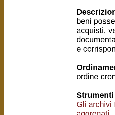
Descrizio
beni possed
acquisti, v
documentaz
e corrispo
Ordiname
ordine cron
Strumenti 
Gli archivi
aggregati