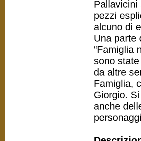
Pallavicin
pezzi espl
alcuno di e
Una parte d
“Famiglia 
sono state 
da altre se
Famiglia, c
Giorgio. S
anche delle
personaggi 
Descrizio