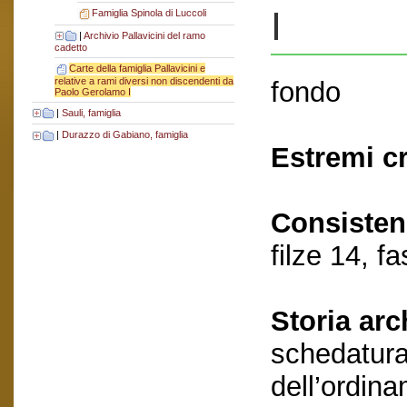
I
Famiglia Spinola di Luccoli
|
Archivio Pallavicini del ramo
cadetto
Carte della famiglia Pallavicini e
relative a rami diversi non discendenti da
fondo
Paolo Gerolamo I
|
Sauli, famiglia
|
Durazzo di Gabiano, famiglia
Estremi c
Consisten
filze 14, fa
Storia arc
schedatura
dell’ordina