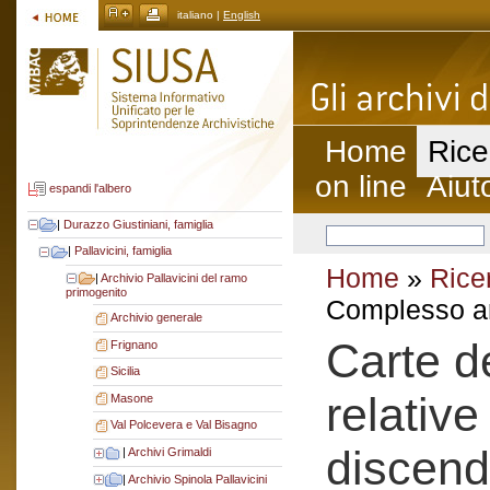
italiano |
English
Home
Rice
on line
Aiut
espandi l'albero
|
Durazzo Giustiniani, famiglia
|
Pallavicini, famiglia
Home
»
Rice
|
Archivio Pallavicini del ramo
primogenito
Complesso ar
Archivio generale
Carte de
Frignano
Sicilia
relative
Masone
Val Polcevera e Val Bisagno
discend
|
Archivi Grimaldi
|
Archivio Spinola Pallavicini