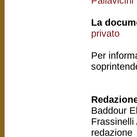
Pallavicini
La docume
privato
Per informa
soprintende
Redazione
Baddour El
Frassinelli
redazione