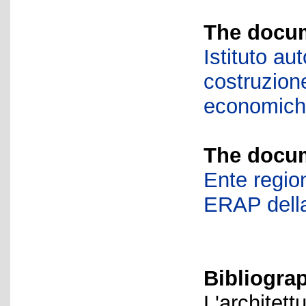
The docum
Istituto a
costruzione
economic
The docum
Ente region
ERAP della
Bibliogra
L'architett