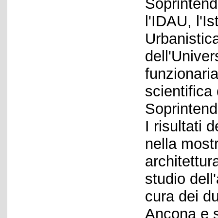
Soprintend
l'IDAU, l'I
Urbanistic
dell'Univer
funzionari
scientifica
Soprintend
I risultati
nella most
architettur
studio dell'
cura dei du
Ancona e s