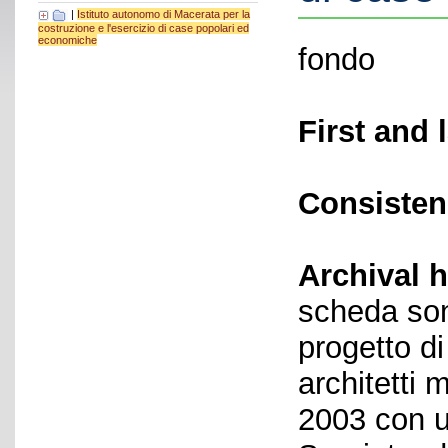
|
Istituto autonomo di Macerata per la
costruzione e l'esercizio di case popolari ed
economiche
fondo
First and 
Consisten
Archival h
scheda sono
progetto di
architetti 
2003 con un