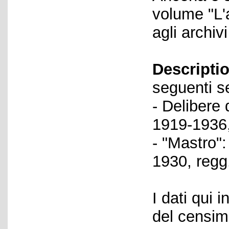
volume "L'a
agli archiv
Descriptio
seguenti se
- Delibere 
1919-1936,
- "Mastro":
1930, regg
I dati qui i
del censime