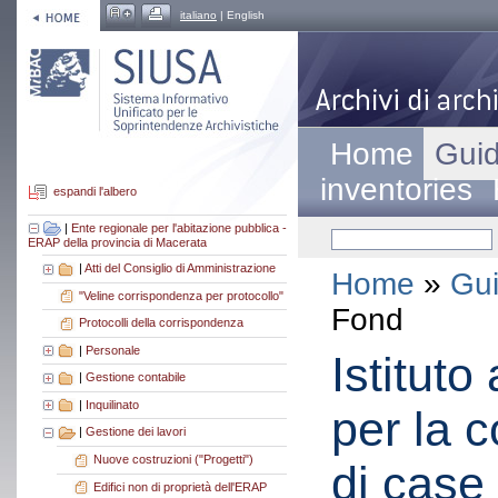
italiano
| English
Home
Guid
inventories
espandi l'albero
|
Ente regionale per l'abitazione pubblica -
ERAP della provincia di Macerata
|
Atti del Consiglio di Amministrazione
Home
»
Gui
"Veline corrispondenza per protocollo"
Fond
Protocolli della corrispondenza
|
Personale
Istitut
|
Gestione contabile
|
Inquilinato
per la c
|
Gestione dei lavori
Nuove costruzioni ("Progetti")
di case
Edifici non di proprietà dell'ERAP