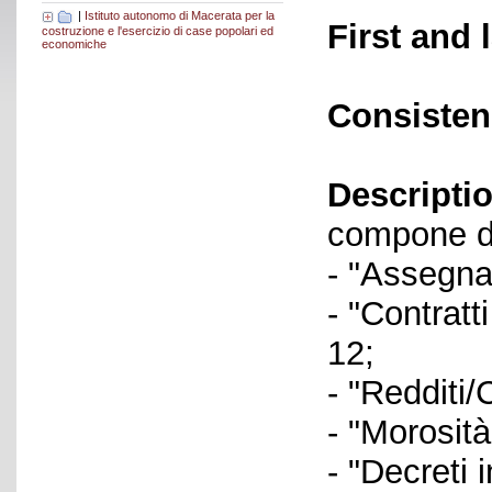
|
Istituto autonomo di Macerata per la
First and 
costruzione e l'esercizio di case popolari ed
economiche
Consisten
Descriptio
compone de
- "Assegna
- "Contratt
12;
- "Redditi
- "Morosit
- "Decreti 