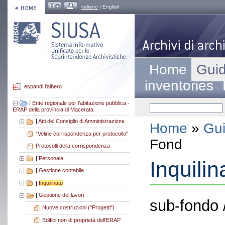
italiano
| English
Home
Guid
inventories
espandi l'albero
|
Ente regionale per l'abitazione pubblica -
ERAP della provincia di Macerata
|
Atti del Consiglio di Amministrazione
Home
»
Gui
"Veline corrispondenza per protocollo"
Fond
Protocolli della corrispondenza
|
Personale
Inquilin
|
Gestione contabile
|
Inquilinato
|
Gestione dei lavori
sub-fondo 
Nuove costruzioni ("Progetti")
Edifici non di proprietà dell'ERAP