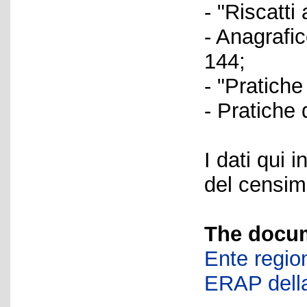
- "Riscatti
- Anagrafi
144;
- "Pratich
- Pratiche
I dati qui i
del censime
The docum
Ente region
ERAP della