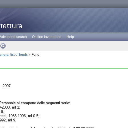
Advanced search
On line inventories
Help
neral list of fonds
» Fond
- 2007
Personale si compone delle seguenti serie:
0-2000, ml 1;
 6;
essi, 1983-1996, ml 0.5;
992, ml 9.