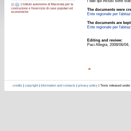
I dati qui inclusi sono sta
|
Istituto autonomo di Macerata per la
costruzione e l'esercizio di case popolari ed
The documents were cre
economiche
Ente regionale per l'abita
The documents are kept
Ente regionale per l'abita
Editing and review:
Paci Allegra, 2008/06/04,
credits
|
copyright
|
information and contacts
|
privacy policy
| Texts released unde