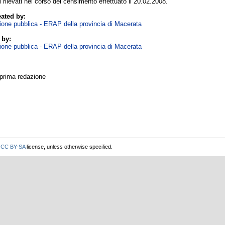
ti rilevati nel corso del censimento effettuato il 20.02.2008.
ated by:
zione pubblica - ERAP della provincia di Macerata
 by:
zione pubblica - ERAP della provincia di Macerata
 prima redazione
r
CC BY-SA
license, unless otherwise specified.