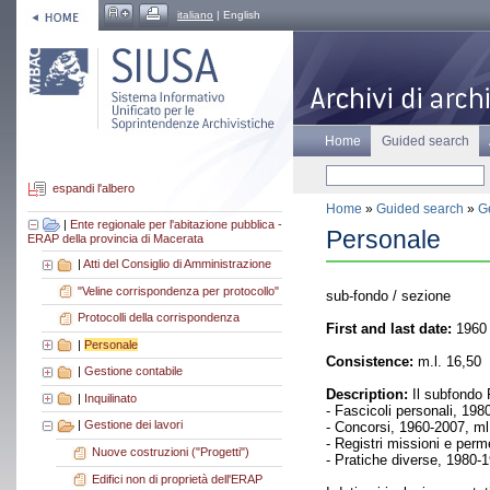
italiano
| English
Home
Guided search
espandi l'albero
Home
»
Guided search
»
Ge
|
Ente regionale per l'abitazione pubblica -
Personale
ERAP della provincia di Macerata
|
Atti del Consiglio di Amministrazione
"Veline corrispondenza per protocollo"
sub-fondo / sezione
Protocolli della corrispondenza
First and last date:
1960 
|
Personale
Consistence:
m.l. 16,50
|
Gestione contabile
Description:
Il subfondo 
|
Inquilinato
- Fascicoli personali, 198
|
Gestione dei lavori
- Concorsi, 1960-2007, ml
- Registri missioni e perm
Nuove costruzioni ("Progetti")
- Pratiche diverse, 1980-1
Edifici non di proprietà dell'ERAP