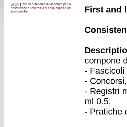
|
Istituto autonomo di Macerata per la
First and 
costruzione e l'esercizio di case popolari ed
economiche
Consisten
Descriptio
compone de
- Fascicoli
- Concorsi
- Registri
ml 0.5;
- Pratiche