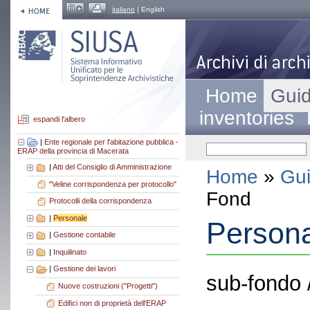
italiano
| English
Home
Guid
inventories
espandi l'albero
|
Ente regionale per l'abitazione pubblica -
ERAP della provincia di Macerata
|
Atti del Consiglio di Amministrazione
Home
»
Gui
"Veline corrispondenza per protocollo"
Fond
Protocolli della corrispondenza
|
Personale
Person
|
Gestione contabile
|
Inquilinato
|
Gestione dei lavori
sub-fondo 
Nuove costruzioni ("Progetti")
Edifici non di proprietà dell'ERAP