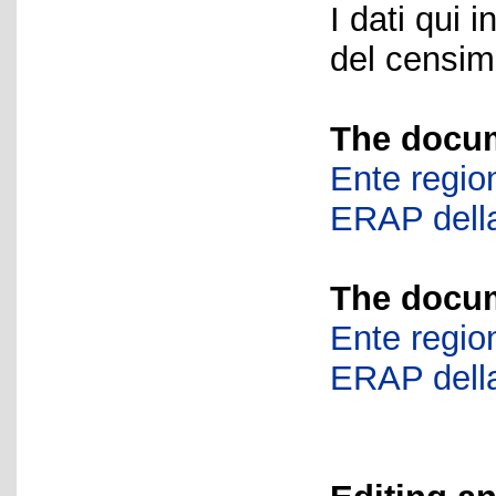
I dati qui i
del censime
The docum
Ente region
ERAP della
The docum
Ente region
ERAP della